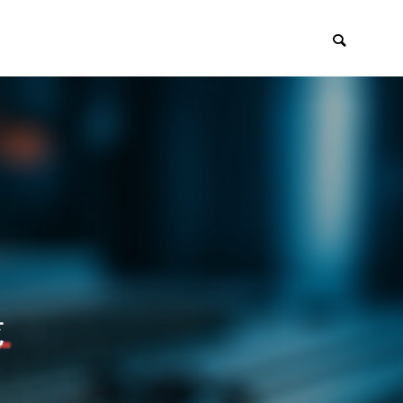
区すみからすみまで
放課後ラジオ！

覧