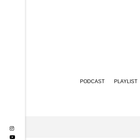
『今日の空が一番好き、とまだ
あかしあ台小学校
あじさ
あめぽったん
いばら姫
おでかけ情報
おばあちゃ
かしこいグレーテル
かも
PODCAST
PLAYLIST
くまぐみ
くるまのなかに
こうべさんだ伝統文化体験フェスタ
こだわり城紀行
こども学
さっちゃん社協だより
す