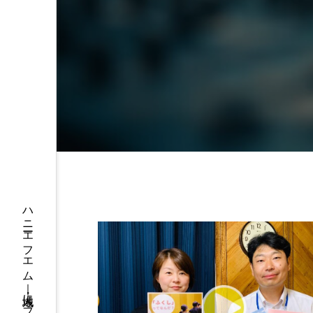
プレゼント】兵庫陶芸美
最終回【JAZZ Bar cozy】
展「こども学芸員とつく
（木）今回はビル・エヴ
ども美術館』」 5名様
リバーサイド4部作を特集
プレゼント！
た！
9
2024.03.07
10周年記念
12月号
2025年度
2026
2