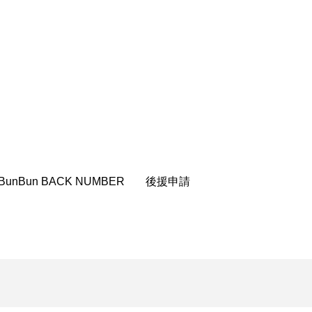
団「さくらんぼ」
あの歌を憶えている
いしい絵本
おしえて絵本
せ
かしこいエルゼ
きもちはなにいろ？
BunBun BACK NUMBER
後援申請
だ伝統文化体験フェスタ
のいばしょ
ろ・るみえーる
みないでくださいな