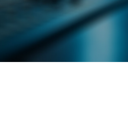
すみからすみまで】3月16
【放課後ラジオ！】8月
）三田市立 高平小学校
配信 県立有馬高校 第
学校農業クラブ連盟大
.03.16
2026.08.04
4年度
2025年
4年生
6年生