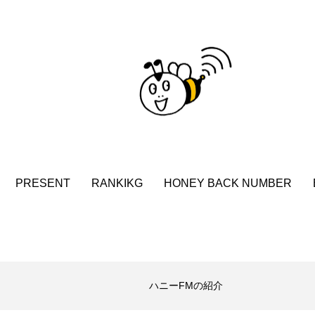
言えない僕は』
あいはらひろゆき
あかしあジュニア合唱
いコンサート
あっぷっぷのぷ～
あなたが眠る間
おいしいおのまとぺ
おいしいぱんぱんでんしゃ
お
んと僕の約束
おもいおいも
おーい、応為
お知ら
め食堂
がんを知り、がんを考える
きてみで東北
PRESENT
RANKIKG
HONEY BACK NUMBER
は？
けやき台中学校
けやき台小学校
こうべさん
2026
こうべさんだ能・狂言・講談子ども教室
こぐま
芸員とつくる『夏のこども美術館』
こばえちゃ東北
こー
ハニーFMの紹介
ずかけ台
すずかけ台小学校
すずきまみ
そんなに