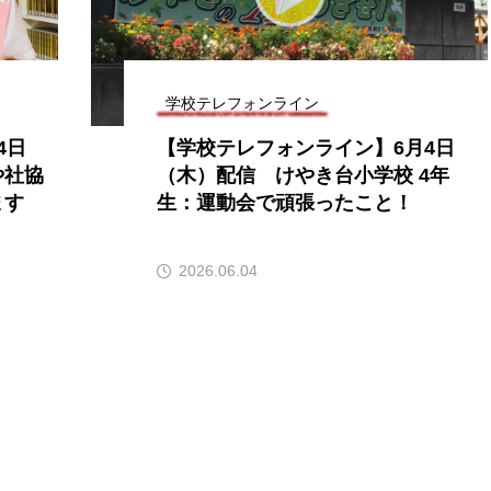
accototo
BAD GENIUS
BL出版
CONCLAVE
LACES
globe
HAMNET
HERE 時を越えて
学校テレフォンライン
4日
【学校テレフォンライン】6月4日
JAZZ
KADOKAWA
KDDI
LATE SHIFT
L
や社協
（木）配信 けやき台小学校 4年
ます
生：運動会で頑張ったこと！
AND
MOCOコレクション オムニバス
Playground/校庭
ROKKO森の音ミュージアム
Rooting Aroma
SAKDAC
2026.06.04
 MEETINGのつながるラジオ
SDGs・タイプスマート農業推進プロジェ
Singing with a smile
snowwhite
SPOTTED PRODUC
m Next Door
This is SUEKI
We Live In Time
WIC
⻑尾謙杜
「THE オリバーな犬、（Gosh!!）このヤロウMOV