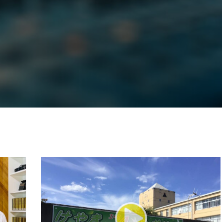
3月7日
【マイスイートガーデン】7月14
【校区
ァンス
日（火）配信 庭づくりは曲線を
日（土
しまし
意識しています 三田グリーンネ
2024
ットの山本さん
2026.07.14
TAG LIST
1975年のケルン・コンサート
1学期
1年生
202
026年
2026年度
20周年
2学期
3年生