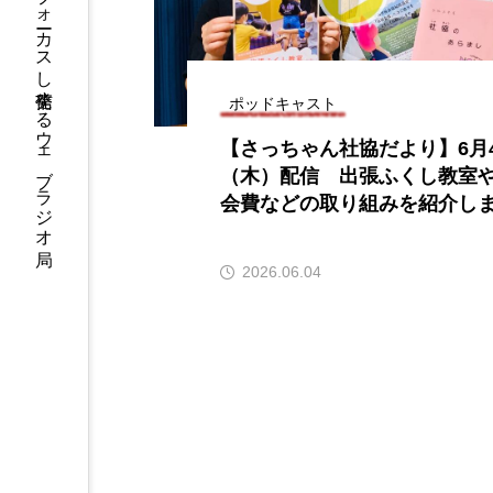
ハニーエフエム｜地域・人にフォーカスし発信するウェブラジオ局
6月号
77
7月
DEPARTURES
FACES P
ポッドキャスト
【さっちゃん社協だより】6月
IT’S OKAY！
J-POP
（木）配信 出張ふくし教室
会費などの取り組みを紹介し
lets追求the牛肉
LOST L
ROKKO 森の音ミュージアム
2026.06.04
SANDA ORGANIC VILLAGE
SIKIガーデン Autumn Season
SUNSUNキッズ
The Roo
Yukoの子連れハワイ旅珍道中