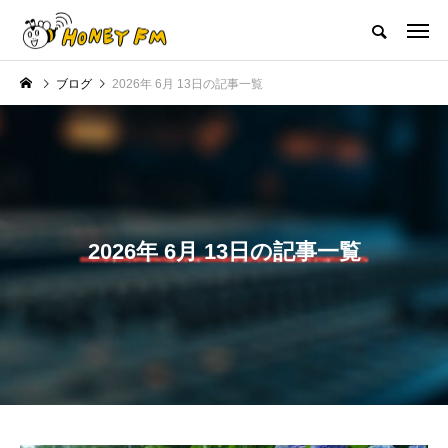
ハニーエフエム｜地域・人にフォーカスし発信するウェブラジオ局
ブログ
2026年 6月 13日の記事一覧
HOME
ハニーFMの紹介
後援申請
フリーペーパー
プレイ
NEW POST
ト
JAZZ BAR COZY
MY SWEET GAR
2026年 6月 13日の記事一覧
兵庫陶芸美
最終回【JAZZ Bar cozy】3月7
【マイスイートガーデン
芸員とつ
日（木）今回はビル・エヴァン
日（火）配信 庭づく