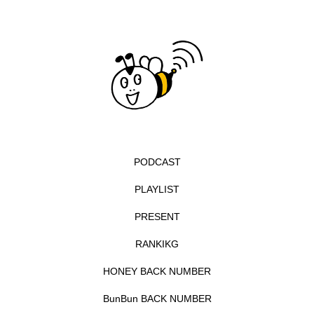
CONCLAVE
CROSSING 心の交差点
DEPARTURES
FACES PLACES
globe
HAMNET
HERE 時を越えて
HONEY
HONEY FM
IT’S OKAY！
J-POP
JAZZ
KADOKAWA
KDDI
PODCAST
LATE SHIFT
Let's 追求 The 牛肉
PLAYLIST
PRESENT
lets追求the牛肉
LOST LAND
RANKIKG
MOCOコレクション オムニバス
HONEY BACK NUMBER
Playground/校庭
ROKKO 森の音ミュージアム
BunBun BACK NUMBER