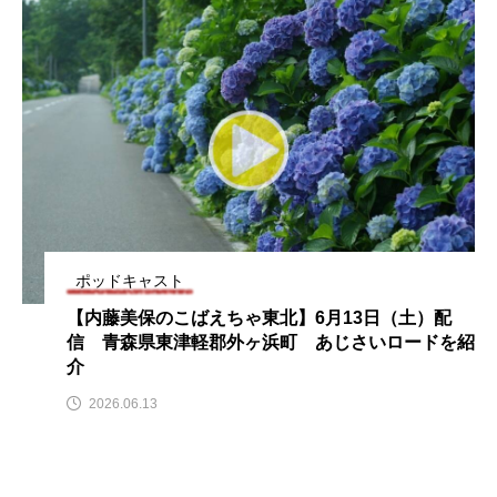
』」 5名
ス リバーサイド4部作を特集し
意識しています 三田
！
ました！
ットの山本さん
2024.03.07
2026.07.14
TAG LIST
10周年記念
12月号
1975年のケルン・コンサート
1学期
1年生
ポッドキャスト
2024年度
2025年
2025年度
2026
【内藤美保のこばえちゃ東北】6月13日（土）配
信 青森県東津軽郡外ヶ浜町 あじさいロードを紹
2026年
2026年度
20周年
2学期
介
2026.06.13
3年生
4年生
6年生
6月号
77
7月
accototo
BAD GENIUS
BL出版