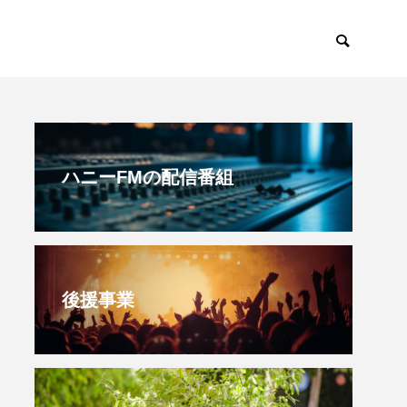
すみからすみまで
放課後ラジオ！
ハニーFMの配信番組
後援事業
