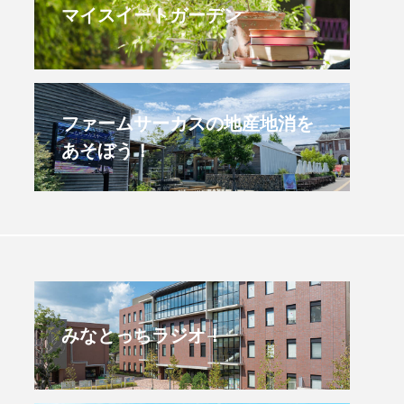
マイスイートガーデン
すみからすみまで】3月16
【放課後ラジオ！】8月
）三田市立 高平小学校
配信 県立有馬高校 第
学校農業クラブ連盟大
.03.16
2026.08.04
ファームサーカスの地産地消を
あそぼう！
みなとっちラジオ！
4年度
2025年
4年生
6年生