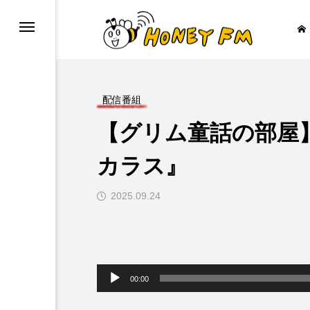
配信番組
【グリム童話の部屋】
ープレゼント
JAZZ BAR COZY
カラス』
2025.09.24

音
声
00:00
プ
レ
ー