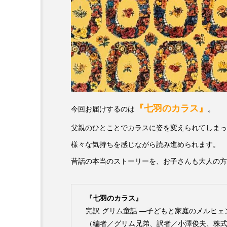
6月号
77
7月
DEPARTURES
FACES P
IT’S OKAY！
J-POP
lets追求the牛肉
LOST L
『七羽のカラス』
今回お届けするのは
。
ROKKO 森の音ミュージアム
父親のひとことでカラスに姿を変えられてしまっ
様々な気持ちを感じながら読み進められます。
SANDA ORGANIC VILLAGE
昔話の本当のストーリーを、お子さんも大人の方
SIKIガーデン Autumn Season
SUNSUNキッズ
The Roo
『七羽のカラス』
完訳 グリム童話 ―子どもと家庭のメルヒェ
Yukoの子連れハワイ旅珍道中
（編者／グリム兄弟、訳者／小澤俊夫、株