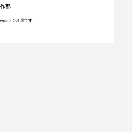
制作部
シネマ】日本映画『平行と垂直』
レンティス
アメリカ
アメリカ・イギリス製作
ア
webラジオ局です
・グランデ
アリス館
アル・パチーノ
アンプラグ
夢を形にミラクルタイムズ】8月7日（金）配信 麹ラ
イエス・キリスト
イギリス
イギリス映画
イギリ
親子コミュニケーション講座開催！
イラク
インタビュー
インド映画
イ・レ
ウィリアム・シェイクスピア
ウインド・アンサンブル・コスモス
ス
エディントンへようこそ
エミリア・ペレス
エミ
ル・ファニング
エレノアってグレイト。
エンターテイン
ハヌル
オーケストラ
カタール
カナダ映画
国際映画祭
カーテンコールの灯
ガーデニングラジオ