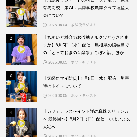
【放課後ラジオ！】8月4日（火）配信 県立
1
1
ジャネル・ツァイ
ジューン・スキップ
有馬高校 第74回兵庫学校農業クラブ連盟大
会について
ジョディ・フォスター
ジョージア
スイス
放課後ラジオ！
2026.08.04
スイス映画
スウェーデン
【ちめいど雄介のお砂糖ミルクはどうされま
2
2
すか】8月5日（水）配信 島根県の隠岐島で
スカーレット・ヨハンソン
の「とっておきの音楽祭」こぼれ話、ほか
スケルトン！のりもの編
ポッドキャスト
2026.08.05
3
3
スターキャットアルバトロス・フィルム
【気軽にマイ防災】8月5日（水）配信 災害
時のトイレについて
スティーブン・キング
スペイン映画
ポッドキャスト
2026.08.05
スペシャルナビゲーター
セイハ英語学院
【カフェテラス〜インド洋の真珠スリランカ
4
4
へ 最終回〜】8月2日（日）配信 いよいよ友
センチメンタル・バリュー
人宅へ
ソミーラ・リア・フッディン
タイ映画
ポッドキャスト
2026.08.02