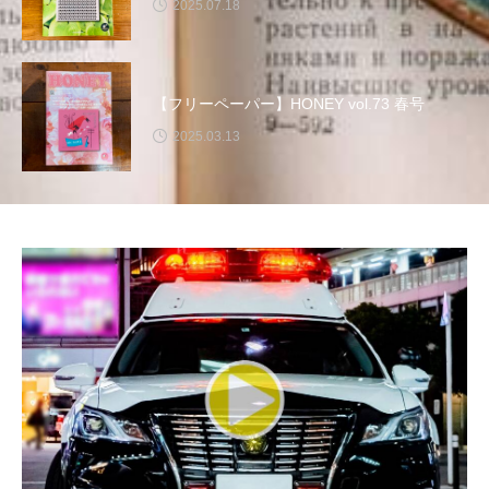
三田男声合唱団
三田祥雲館高校
2025.07.18
三田西陵高校
三田警察オンライン
【フリーペーパー】HONEY vol.73 春号
三田音楽家連盟
三翠会の想い出ラジオ
2025.03.13
三輪小学校
上野台中学校
世界三大ヒルズ合同演奏会
中国映画
中坪かなえの いち、に、散歩!!
中学校
中島みゆき
中谷千代子
中野慶理ピアノリサイタル
丹波篠山市
事実無根
五味ヒロミ
交通安全教室
京都国際博物館
京都市