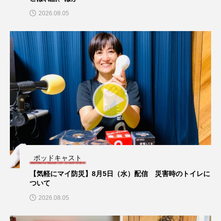
ュー！
2026.08.05
おいしいぱんぱんでんしゃ
おいしい絵本
おしえて絵本
おでかけ情報
おばあちゃんと僕の約束
おもいおいも
おーい、応為
お知らせ
かしこいエルゼ
プレイリスト
かしこいグレーテル
かもめ食堂
【プレイリスト】昭和40年代の名曲100選！
がんを知り、がんを考える
きてみで東北
ポッドキャスト
きもちはなにいろ？
くまぐみ
ポッドキャスト
【気軽にマイ防災】8月5日（水）配信 災害時のトイレに
ついて
【湊川短期大学附属幼稚園ラジオ】認定こども園 湊川短期
くるまのなかには？
けやき台中学校
大学附属 北摂中央幼稚園保護者会の奴間珠里さんにインタ
2026.08.05
ビュー！
けやき台小学校