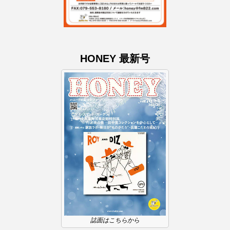
ドマーニ！ 愛のことづて
ナースコール
ニーナ・イエ
ノルウェー映画
HONEY 最新号
ハサン・ハーディ
ハムネット
バッド・ジーニアス
バニーン・アハマド・ナーイフ
バンドー神戸青少年科学館
パルコ
ヒトラーの毒見役
ヒョン・ウソク
ピチカート・ママ
ファームサーカスの地産地消をあそぼう！
誌面はこちらから