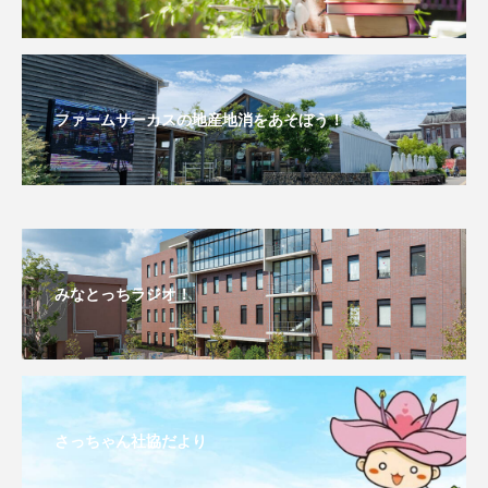
エル・ファニング
エレノアってグレイト。
エンターテインメント
オダギリジョー
ファームサーカスの地産地消をあそぼう！
オダギリ・ジョー
オム・ハヌル
オーケストラ
カタール
カナダ映画
カフェテラス
カラーモンスター
みなとっちラジオ！
カンヌ国際映画祭
カーテンコールの灯
ガーデニングラジオ
キム・へヨン
キング・オブ・キングス
クラファン
さっちゃん社協だより
クリスマス
クロエ・ジャオ
グリム兄弟