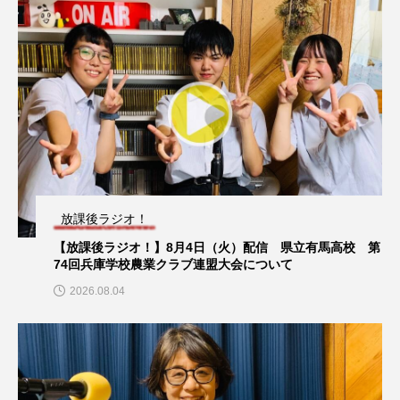
こうべさんだ伝統文化体験フェスタ
こうべさんだ伝統文化体験フェスタ2026
こうべさんだ能・狂言・講談子ども教室
プレイリスト
【プレイリスト】昭和20、30年代の名曲100選！
こぐまのいばしょ
こだわり城紀行
こども学芸員とつくる『夏のこども美術館』
放課後ラジオ！
こばえちゃ東北
こーろ・るみえーる
【放課後ラジオ！】8月4日（火）配信 県立有馬高校 第
ポッドキャスト
74回兵庫学校農業クラブ連盟大会について
さっちゃん社協だより
すずかけ台
【湊川短期大学附属幼稚園ラジオ】認定こども園 湊川短期
2026.08.04
大学附属 北摂中央幼稚園園長の原口富美子先生にインタビ
ュー！
すずかけ台小学校
すずきまみ
そんなにみないでくださいな
ちめいど