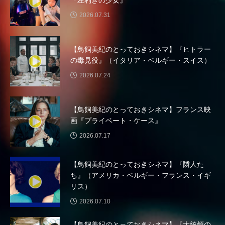
『左利きの少女』
入園説明会
入学
全力！名宝物語
2026.07.31
八景中学校
六甲ヒルズ室内オーケストラ
【鳥飼美紀のとっておきシネマ】『ヒトラー
六甲山
兵庫こだわり城紀行
兵庫県
の毒見役』（イタリア・ベルギー・スイス）
2026.07.24
兵庫県三田市
兵庫県立美術館
兵庫陶芸美術館
内田麟太郎
内藤剛志
【鳥飼美紀のとっておきシネマ】フランス映
画『プライベート・ケース』
刀剣乱舞
初監督作
利重剛
劇場版
2026.07.17
募集中
北摂三田高校
北摂中央幼稚園
【鳥飼美紀のとっておきシネマ】『隣人た
ち』（アメリカ・ベルギー・フランス・イギ
北摂学園幼稚園
北村一輝
北野天神
リス）
十二人の狩人
卒団コンサート
卒園
2026.07.10
【鳥飼美紀のとっておきシネマ】『大統領の