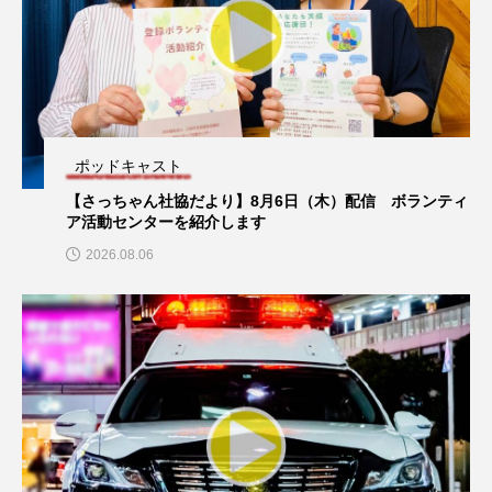
CONCLAVE
CROSSING 心の交差点
DEPARTURES
FACES PLACES
globe
HAMNET
HERE 時を越えて
HONEY
ポッドキャスト
幼稚園だより
プレイリスト
HONEY FM
IT’S OKAY！
J-POP
【さっちゃん社協だより】8月6日（木）配信 ボランティ
【幼稚園だより】8月5日（水）やよい幼稚園：先生に1学
【プレイリスト】追悼オジー・オズボーン50選！
ア活動センターを紹介します
期や夏の過ごし方をお聞きしました♪
JAZZ
KADOKAWA
KDDI
2026.08.06
LATE SHIFT
Let's 追求 The 牛肉
lets追求the牛肉
LOST LAND
MOCOコレクション オムニバス
Playground/校庭
ROKKO 森の音ミュージアム