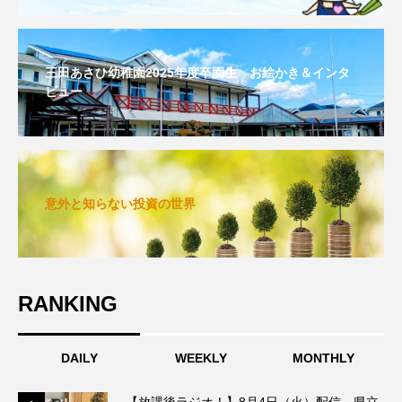
グリム童話
グリム童話の部屋
ケネス・ブラナー
ゲスト
コクヨ
三田あさひ幼稚園2025年度卒園生 お絵かき＆インタ
ビュー
コルベスどの
コンサート
コーラス
サニーサイドブックス
サリー
サンキュー、チャック
ザジフィルムズ
意外と知らない投資の世界
シネマエッセイ
シム・ウンギョン
シム・ヒョンソ
シルヴィオ・ソルディーニ
RANKING
シンシア・エリヴォ
ジェシカ・チャステイン
DAILY
WEEKLY
MONTHLY
ジェシー・バックリー
ジオジオのかんむり