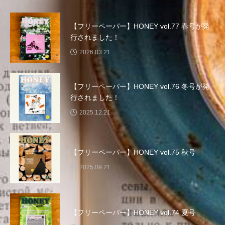
三田つつじヶ丘認定こども園
三田ジュニアバンド
【フリーペーパー】HONEY vol.77 春号が発
三田ビール検定
三田国際ジュニア合唱祭
行されました！
2026.03.21
三田小学校
三田少年少女合唱団
三田市
三田市まちづくり協働センター
【フリーペーパー】HONEY vol.76 冬号が発
行されました！
三田市まちのブランド観光課
2025.12.21
三田市ママ音楽隊サンダワマミー
三田市合唱連盟
【フリーペーパー】HONEY vol.75 秋号
三田市消防団
三田市私立幼稚園連合会
2025.09.21
三田市総合文化センター
三田松聖高等学校コーラス部
三田混声合唱団
【フリーペーパー】HONEY vol.74 夏号