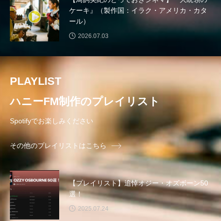
卒園するみんなへ
卒業
取材日記
ケーキ』（製作国：イラク・アメリカ・カタ
ール）
古代
台湾
台湾映画
合作
2026.07.03
合唱
合唱祭
合格祈願
吉永小百合
吉高由里子
名付け親になった死神
PLAYLIST
君と僕の５分
呉城久美
和ノ華
囃子
ハニーFM制作のプレイリスト
園児
園児に聞きました！
園庭開放
Spotifyでお楽しみください
園見学
園長せんせいにきく！子育てを楽しむコツ
その他のプレイリストはこちら
堤真一
報道委員長
夏休み
【プレイリスト】追悼オジー・オズボーン50
夏休みこうべさんだ能・狂言子ども教室
夏祭り
選！
2025.07.24
大ホール
大丈夫、大丈夫、大丈夫！