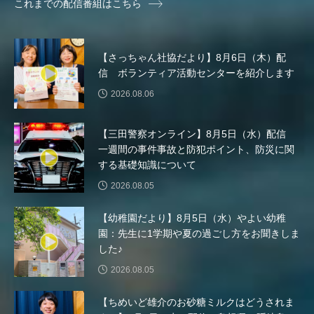
これまでの配信番組はこちら
リレー
リード・タイプ宇宙教育プロジェクトUNIVERSE＆
【さっちゃん社協だより】8月6日（木）配
信 ボランティア活動センターを紹介します
リー・ミラー 彼女の瞳が映す世界
2026.08.06
ルイーザ・ラニエリ
ルノワール
【三田警察オンライン】8月5日（水）配信
レイラへの扉
レオニー・ベネシュ
一週間の事件事故と防犯ポイント、防災に関
する基礎知識について
レベッカ・ズロトヴスキ
ロザリー
2026.08.05
ロストランド
ロヒンギャ
【幼稚園だより】8月5日（水）やよい幼稚
園：先生に1学期や夏の過ごし方をお聞きしま
ヴィヴァルディと私
した♪
2026.08.05
ヴォルフラーツハウゼン児童合唱団
【ちめいど雄介のお砂糖ミルクはどうされま
一ノ葉千穂芸道６０周年リサイタル（足立紫颯吟道３５