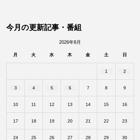
ベルギー映画
ペット写真大募集！
今月の更新記事・番組
ホーリー・カウ
ポッドキャスト
2026年8月
ポーランド
ポール・メスカル
月
火
水
木
金
土
日
マイク・フラナガン
マイケル・キートン
1
2
マイスイートガーデン
マタニティ
3
4
5
6
7
8
9
マルティネス
マレフィセント
マレーシア
マーク・ハミル
マー・シーユエン
10
11
12
13
14
15
16
ミモザフィルムズ
ミュージカル
17
18
19
20
21
22
23
ミラクルウィッシュの夢を形にミラクルタイムズ
24
25
26
27
28
29
30