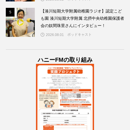
【湊川短期大学附属幼稚園ラジオ】認定こど
ダイヤモンド 私たちの衣装工房
5
5
も園 湊川短期大学附属 北摂中央幼稚園保護者
会の奴間珠里さんにインタビュー！
ダニエル・オートゥイユ
ポッドキャスト
2026.08.01
ダミアーノ・ミキエレット
チャイルド・フィルム
チャップリン
チャールズ・ディケンズ
ハニーFMの取り組み
チン・ソヨン
ツォウ・シーチン
ツーリストファミリー
デュオ 1/2のピアニスト
デンマーク
トム・ヒドルストン
トリデミー賞
トルコ
ドイツ
ドキュメンタリー
ドナルド・トランプ