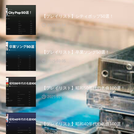
大友剛
大悟
大統領のケーキ
【プレイリスト】シティポップ50選！
大絶滅展ー生命史のビッグファイブ
大阪市
2025.05.04
大阪市立東洋陶磁美術館
大阪市立美術館
【プレイリスト】卒業ソング50選！
大阪市立自然史博物館
天国へいった仕立て屋
2025.03.05
太宋山欣勝寺
女声コーラス「ひろの」
女声合唱フラワーエコー
女声合唱団 花みずき
【プレイリスト】昭和50年代の名曲100選！
女声合唱団Stella
女声合唱団「花みずき」
2025.02.01
女声合唱団ヴァンヴェール
【プレイリスト】昭和40年代の名曲100選！
嬉野台生涯教育センター
子どもとふれる狂言
2025.01.28