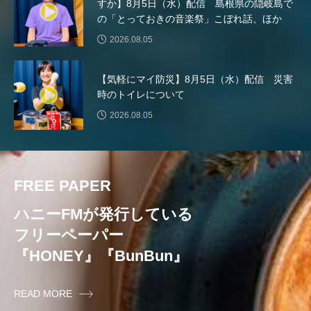
すか】8月5日（水）配信 島根県の隠岐島で
周年慶賀）
の「とっておきの音楽祭」こぼれ話、ほか
2026.08.05
七羽のカラス
三つのことば
三まいの羽
三少
三田あさひ幼稚園
【気軽にマイ防災】8月5日（水）配信 災害
時のトイレについて
三田あさひ幼稚園2025年度卒園生 お絵かき＆インタビ
2026.08.05
ュー
三田くらし歳時記
三田けやき台幼稚園
FREE PAPER
三田けやき台認定こども園
三田さち幼稚園
ハニーFMが発行している
三田つつじが丘幼稚園
フリーペーパー
『HONEY』『BunBun』
三田つつじが丘認定こども園
三田つつじヶ丘幼稚園
READ MORE