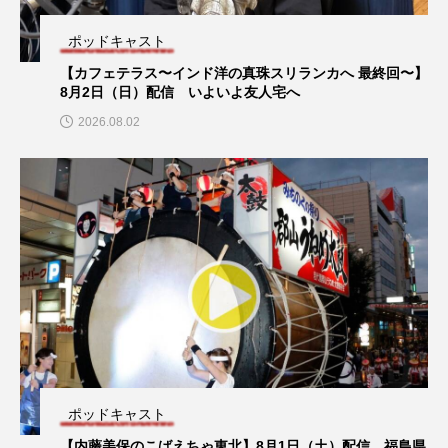
アカデミックコモンズ
アクトスクエア
ポッドキャスト
【カフェテラス〜インド洋の真珠スリランカへ 最終回〜】
アナ・レナス
8月2日（日）配信 いよいよ友人宅へ
放課後ラジオ！
2026.08.02
アニバーサリースクラップブッキング
【放課後ラジオ！】7月28日（火）配信 県立三田祥雲館
高校 3年次「探究活動〜welcome to さんだ〜」
アニメーション映画
アプレンティス
プレイリスト
アメリカ
アメリカ・イギリス製作
【プレイリスト】2024年邦楽ヒット50選 !
アメリカ映画
アメリカ製作
アリのおでかけ
アリアナ・グランデ
アリス館
アル・パチーノ
アンプラグド
アン・ハサウェイ
アーカイブ
アート
ポッドキャスト
【内藤美保のこばえちゃ東北】8月1日（土）配信 福島県