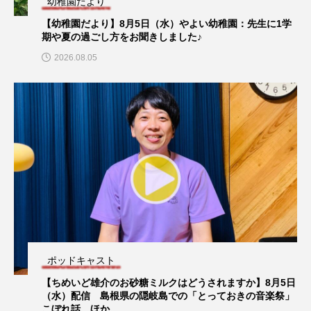
幼稚園だより
ポッドキャスト
youtube
Yukoの子連れハワイ旅珍道中
【幼稚園だより】8月5日（水）やよい幼稚園：先生に1学
【湊川短期大学附属幼稚園ラジオ】認定こども園 湊川短期
期や夏の過ごし方をお聞きしました♪
大学附属 北摂学園幼稚園保護者会の長友多絵子さんにイン
⻑尾謙杜
タビュー！
2026.08.05
「THE オリバーな犬、（Gosh!!）このヤロウMOVIE」
『今日の空が一番好き、とまだ言えない僕は』
あいはらひろゆき
あかしあジュニア合唱団「さくらんぼ」
あかしあ台小学校
あじさいコンサート
プレイリスト
あっぷっぷのぷ～
あなたが眠る間
【プレイリスト】昭和50年代の名曲100選！
ポッドキャスト
ポッドキャスト
あの歌を憶えている
あめぽったん
【ちめいど雄介のお砂糖ミルクはどうされますか】8月5日
（水）配信 島根県の隠岐島での「とっておきの音楽祭」
【湊川短期大学附属幼稚園ラジオ】認定こども園 湊川短期
いばら姫
おいしいおのまとぺ
こぼれ話、ほか
大学附属 北摂学園幼稚園園長の上久保由香先生にインタビ