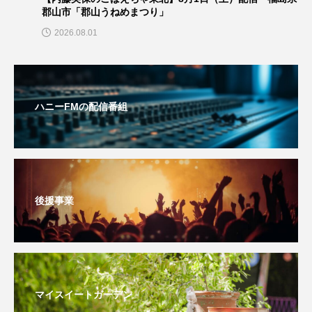
イエス・キリスト
イギリス
イギリス映画
郡山市「郡山うねめまつり」
学校テレフォンライン
2026.08.01
イギリス製作
イタリア
イタリア映画
【学校テレフォンライン】7月17日（金）配信 小野小学
校3、4年生：1学期頑張ったことや楽しかったことを聞き
イベント
イラク
インタビュー
ました！
ハニーFMの配信番組
インド映画
イ・レ
ウィキッド
ウィキッド 永遠の約束
ウィリアム・シェイクスピア
後援事業
ウインド・アンサンブル・コスモス
ウインド･アンサンブル･コスモス
エディントンへようこそ
エミリア・ペレス
マイスイートガーデン
エミリー・ワトソン
エリーザ・シュロット