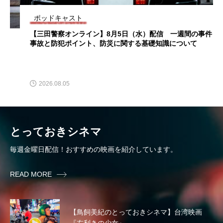
京都市京セラ美術館
人と防災未来センター
幼稚園だより
【幼稚園だより】8月5日（水）やよい幼稚園：先生に1学
今日の空が一番好き、とまだ言えない僕は
今田町
期や夏の過ごし方をお聞きしました♪
令和7年度
令和8年度
伝統文化
2026.08.05
伝統芸
住友財団文化財維持・修復事業
佐々木蔵之介
佐藤二朗
体育
とっておきシネマ
体育大会
保健体育委員長
毎週金曜日配信！おすすめの映画を紹介しています。
保育ネットワーク・ミルク
保育士
READ MORE
修学旅行
兄を持ち運べるサイズに
先生からのメッセージ
入国審査
入園
【鳥飼美紀のとっておきシネマ】台湾映画