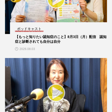
ままとこひろば
みなとっちラジオ！
みるくっくキッズクラブ逆瀬川
みるくっ子通信
ポッドキャスト
みるくのえほん
みるく・ひまわり園
【もっと知りたい認知症のこと】8月3日（月）配信 認知
症と診断されても自分は自分
ポッドキャスト
もたいまさこ
もっと知りたい認知症のこと
2026.08.03
【湊川短期大学附属幼稚園ラジオ】認定こども園 湊川短期
大学附属 北摂第一幼稚園園長の松田成行先生にインタビュ
もんがきとしこの知りたい、聞きたい、伝えたい
ー！
やよい幼稚園
ゆたかな第三の人生のススメ
プレイリスト
【プレイリスト】2025年来日アーティスト50選！
ゆりのき台中学校
ゆりのき台小学校
わたしらしく心豊かに過ごすためのふくし情報！
わたなべあや
わらべうたベビーマッサージ