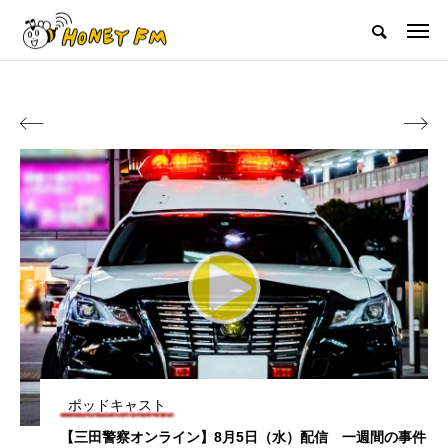
ハニーエフエム｜地域・人にフォーカスし発信するウェブラジオ局
HOME
ハニーFMの紹介
後援申請
フリーペーパー
プレイ


NEW POST
JAZZ BAR COZY
MY SWEET GARDEN
幼稚園だより
美
最終回【JAZZ Bar cozy】3月7
【マイスイートガーデン】7月1
日（木）今回はビル・エヴァン
日（火）配信 庭づくりは曲線
【幼稚園だより】8月5日（水）やよい幼稚園：先生に1学