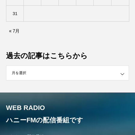
ミルクひまわり園
ミルサポひろば
31
ムハマド・ショフィック・リア・フッディン
« 7月
ムビチケ
ムビチケカード
ムロツヨシ
メキシコ映画
モンテ・クリスト伯
過去の記事はこちらから
ユニバーサル・ランゲージ
ユニバーサル映画
はこちらから
ユマ・サーマン
ヨアキム・トリアー
ヨシタケシンスケ
ヨッチョレ
WEB RADIO
ラプソディ・ラプソディ
ラ・コシーナ／厨房
ハニーFMの配信番組です
リスナープレゼント
リバイバル上映