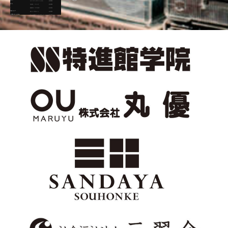
子育て
子育てメッセ
子育て支援スペース みるく
子育て支援スペース・みるく
学園小学校
学校テレフォンライン
学校給食
学童支援員
完訳 グリム童話 ―子どもと家庭のメルヒェン集―
完訳グリム童話
定期演奏会
宝塚ヒルズ室内オーケストラ
家族えとせとら
家族ラボ
富士中学校
富士小学校