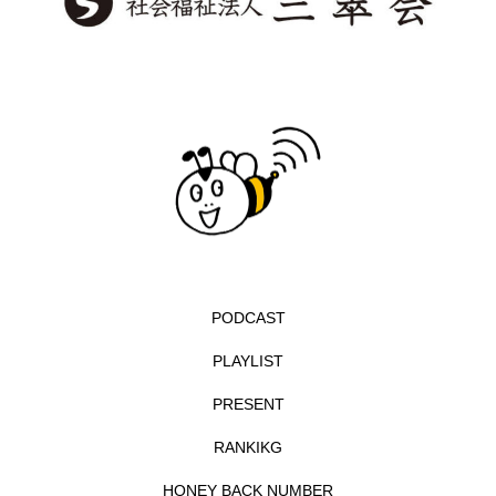
寛一郎
将来の夢
小中公平
小学校
小林聡美
小澤俊夫
小野小学校
展覧会
岸田衿子
川尻淳の今日もフォルテッシモ
左利きの少女
巳年
幕末ヒポクラテスたち
年中
年少日記
年長
年間ベスト
幼稚園
PODCAST
幼稚園だより
広瀬すず
広瀬アリス
PLAYLIST
広野小学校
弓削牧場物語
弥生小学校
PRESENT
弦と声が紡ぐハーモニー
彩プロ
後援事業
RANKIKG
志手原小学校
思い出バトンタッチ
HONEY BACK NUMBER