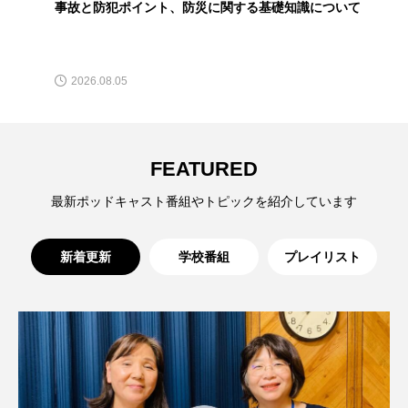
名
ス リバーサイド4部作を特集し
意識しています 三田グリーン
期や夏の過ごし方をお聞きしました♪
ました！
ットの山本さん
2024.03.07
2026.07.14
2026.08.05
TAG LIST
FEATURED
10周年記念
12月号
最新ポッドキャスト番組やトピックを紹介しています
1975年のケルン・コンサート
1学期
1年生
2024年度
2025年
2025年度
2026
新着更新
学校番組
プレイリスト
2026年
2026年度
20周年
2学期
3年生
4年生
6年生
6月号
77
7月
accototo
BAD GENIUS
BL出版