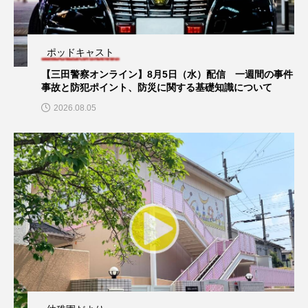
ROKKO森の音ミュージアム
Rooting Aroma
SAKDAC HARMO
プレイリスト
ポッドキャスト
放課後ラジオ！
【プレイリスト】シティポップ50選！
SANDA ORGANIC VILLAGE MEETINGのつながるラジオ
【三田警察オンライン】8月5日（水）配信 一週間の事件
【放課後ラジオ！】8月4日（火）配信 県立有馬高校 第
事故と防犯ポイント、防災に関する基礎知識について
74回兵庫学校農業クラブ連盟大会について
SDGs・タイプスマート農業推進プロジェクト関西学院
2026.08.05
AgriNOVA
SIKIガーデン Autumn Season
Singing with a smile
snowwhite
SPOTTED PRODUCTIONS/TWIN
SUNSUNキッズ
The Room Next Door
This is SUEKI
We Live In Time
WICKED
プレイリスト
【プレイリスト】卒業ソング50選！