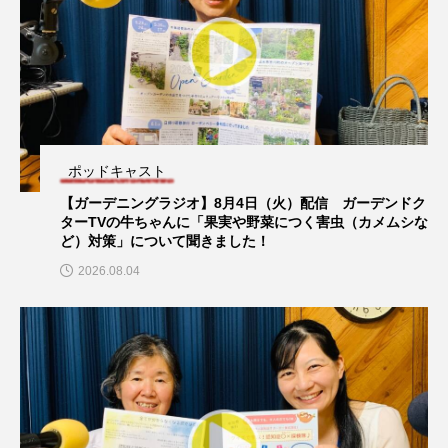
ちめいど雄介のお砂糖ミルクはどうされますか
プレイリスト
つつじが丘小学校
つながりCafe‐Nanana no Moe
【プレイリスト】冬に聴きたい邦楽50選！
つなごーごー
てっぺんの向こうにあなたがいる
とくとくトーク
とっておきシネマ
ポッドキャスト
【ガーデニングラジオ】8月4日（火）配信 ガーデンドク
なきごえバス
にげてさがして
ターTVの牛ちゃんに「果実や野菜につく害虫（カメムシな
ポッドキャスト
ど）対策」について聞きました！
はたらくおやさい バナナもいるよ！
ばらぐみ
【湊川短期大学附属幼稚園ラジオ】認定こども園 湊川短期
2026.08.04
大学附属 北摂第一幼稚園保護者会の谷口麻実さんにインタ
ビュー！
ぱかっ
ひとつの机、ふたつの制服
ひろかわさえこ
ぴぽん
ふくし情報
プレイリスト
ふじ幼稚園
ふたりの魔女
ふつうの子ども
【プレイリスト】ヘヴィメタル50選！
ぶらりまち歩き
まこみちの爆笑肉トーク！