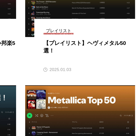
言えない僕は』
あいはらひろゆき
あかしあジュニア合唱
いコンサート
あっぷっぷのぷ～
あなたが眠る間
プレイリスト
おいしいおのまとぺ
おいしいぱんぱんでんしゃ
お
邦楽5
【プレイリスト】ヘヴィメタル50
選！
んと僕の約束
おもいおいも
おーい、応為
お知ら
め食堂
がんを知り、がんを考える
きてみで東北
2025.01.03
は？
けやき台中学校
けやき台小学校
こうべさん
2026
こうべさんだ能・狂言・講談子ども教室
こぐま
芸員とつくる『夏のこども美術館』
こばえちゃ東北
こー
ずかけ台
すずかけ台小学校
すずきまみ
そんなに