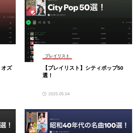
3月7日
【マイスイートガーデン】7月14
【校区
ァンス
日（火）配信 庭づくりは曲線を
日（土
しまし
意識しています 三田グリーンネ
2024
ットの山本さん
2026.07.14
プレイリスト
・オズ
【プレイリスト】シティポップ50
選！
TAG LIST
2025.05.04
1975年のケルン・コンサート
1学期
1年生
202
026年
2026年度
20周年
2学期
3年生