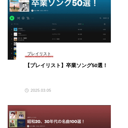
すみからすみまで】3月16
【放課後ラジオ！】8月
）三田市立 高平小学校
配信 県立有馬高校 第
学校農業クラブ連盟大
.03.16
2026.08.04
プレイリスト
【プレイリスト】卒業ソング50選！
2025.03.05
4年度
2025年
4年生
6年生