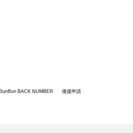
弟
グリム童話
ンサート
コーラス
マエッセイ
ァイ
スウェーデン
BunBun BACK NUMBER
後援申請
ルム
センチメンタル・バリュー
・オートゥイユ