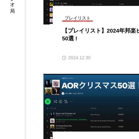
ちめいど
ちめいど雄介の
プレイリスト
つなごーごー
てっぺんの
【プレイリスト】2024年邦楽
にげてさがして
のん
50選 !
ひとつの机、ふたつの制服
2024.12.30
ふつうの子ども
ぶらりま
みるくっくキッズクラブ逆瀬川
もっと知りたい認知症のこと
ゆたかな第三の人生のススメ
わたしらしく心豊かに過ごすた
アカデミックコモンズ
ア