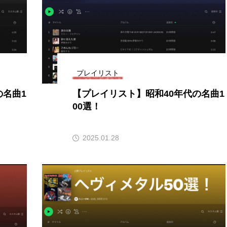
accototo
BAD GENIUS
BL出版
CONCLAVE
LACES
globe
HAMNET
HERE 時を越えて
JAZZ
KADOKAWA
KDDI
LATE SHIFT
L
プレイリスト
の名曲1
【プレイリスト】昭和40年代の名曲1
AND
MOCOコレクション オムニバス
Playground/校庭
00選！
ROKKO森の音ミュージアム
Rooting Aroma
SAKDAC
2025.01.28
 MEETINGのつながるラジオ
SDGs・タイプスマート農業推進プロジェ
Singing with a smile
snowwhite
SPOTTED PRODUC
m Next Door
This is SUEKI
We Live In Time
WIC
⻑尾謙杜
「THE オリバーな犬、（Gosh!!）このヤロウMOV