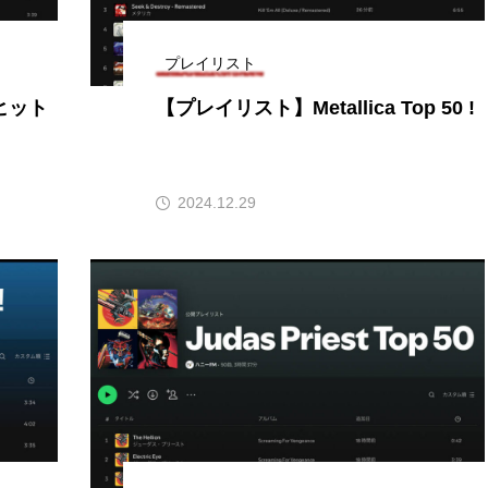
お砂糖ミルクはどうされますか
つつじが丘小学校
つながりC
プレイリスト
向こうにあなたがいる
とくとくトーク
とっておきシネマ
ヒット
【プレイリスト】Metallica Top 50 !
はたらくおやさい バナナもいるよ！
ばらぐみ
ぱかっ
ひろかわさえこ
ぴぽん
ふくし情報
ふじ幼稚園
2024.12.29
ち歩き
まこみちの爆笑肉トーク！
ままとこひろば
みるくっ子通信
みるくのえほん
みるく・ひまわり
もんがきとしこの知りたい、聞きたい、伝えたい
やよい幼
ゆりのき台中学校
ゆりのき台小学校
めのふくし情報！
わたなべあや
わらべうたベビーマッサ
クトスクエア
アナ・レナス
アニバーサリースクラップブ