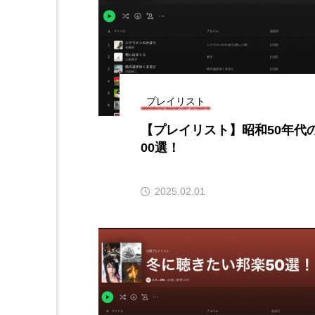
6月号
77
7月
DEPARTURES
FACES P
IT’S OKAY！
J-POP
プレイリスト
【プレイリスト】昭和50年代
lets追求the牛肉
LOST L
00選！
ROKKO 森の音ミュージアム
2025.02.01
SANDA ORGANIC VILLAGE
SIKIガーデン Autumn Season
SUNSUNキッズ
The Roo
Yukoの子連れハワイ旅珍道中