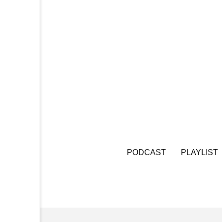
キング・オブ・キングス
グリム童話の部屋
ケネス
サニーサイドブックス
サ
シム・ウンギョン
シム・
ジェシカ・チャステイン
ジューン・スキップ
ジョ
PODCAST
PLAYLIST
スカーレット・ヨハンソン
スティーブン・キング
ス
ソミーラ・リア・フッディン