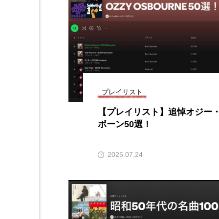
プレゼント】兵庫陶芸美
最終回【JAZZ Bar cozy】
展「こども学芸員とつく
（木）今回はビル・エヴ
ども美術館』」 5名様
リバーサイド4部作を特集
プレゼント！
た！
9
2024.03.07
プレイリスト
【プレイリスト】追悼オジー
ボーン50選！
2025.07.24
10周年記念
12月号
2025年度
2026
2