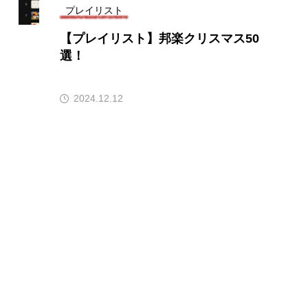
プレイリスト
メリカ映画
アメリカ製作
【プレイリスト】邦楽クリスマス50
選！
ド
アン・ハサウェイ
ス製作
イタリア
2024.12.12
ウィキッド
リー・ワトソン
メント
オダギリジョー
カフェテラス
キム・へヨン