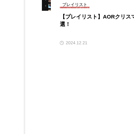
プレイリスト
アニメーション映画
アプ
【プレイリスト】AORクリスマ
選！
アリのおでかけ
アリアナ
アーカイブ
アート
2024.12.21
イタリア映画
イベント
ウィキッド 永遠の約束
ウインド･アンサンブル･コスモ
エリーザ・シュロット
エ
オダギリ・ジョー
オム・
カラーモンスター
カンヌ