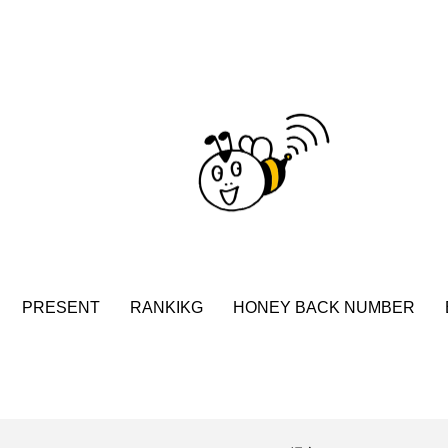
クラファン
クリスマス
クロエ・ジャオ
グリム兄
・ブラナー
ゲスト
コクヨ
コルベスどの
コ
リー
サンキュー、チャック
ザジフィルムズ
シネ
ヒョンソ
シルヴィオ・ソルディーニ
シンシア・エリヴォ
ジェシー・バックリー
ジオジオのかんむり
ジャネル・ツ
ディ・フォスター
ジョージア
スイス
スイス映画
PRESENT
RANKIKG
HONEY BACK NUMBER
スケルトン！のりもの編
スターキャットアルバトロス・フィ
ペイン映画
スペシャルナビゲーター
セイハ英語学院
タイ映画
ダイヤモンド 私たちの衣装工房
ダニエル