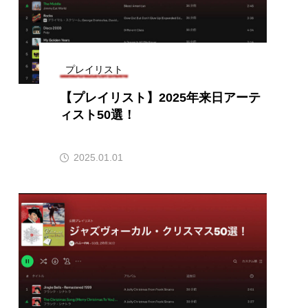
団「さくらんぼ」
あの歌を憶えている
プレイリスト
いしい絵本
おしえて絵本
【プレイリスト】2025年来日アーテ
ィスト50選！
せ
かしこいエルゼ
きもちはなにいろ？
2025.01.01
だ伝統文化体験フェスタ
のいばしょ
ろ・るみえーる
みないでくださいな