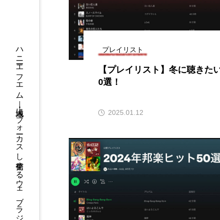
『今日の空が一番好き、とまだ
あかしあ台小学校
あじさ
ハニーエフエム｜地域・人にフォーカスし発信するウェブラジオ局
プレイリスト
あめぽったん
いばら姫
【プレイリスト】冬に聴きたい
0選！
おでかけ情報
おばあちゃ
かしこいグレーテル
かも
2025.01.12
くまぐみ
くるまのなかに
こうべさんだ伝統文化体験フェスタ
こだわり城紀行
こども学
さっちゃん社協だより
す