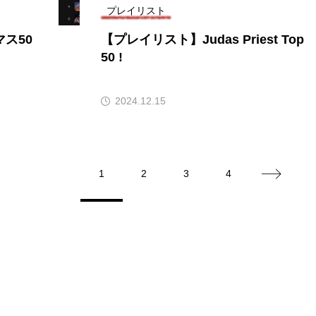
プレイリスト
レンティス
アメリカ
アメリカ・イギリス製作
ア
ス50
【プレイリスト】Judas Priest Top
50 !
・グランデ
アリス館
アル・パチーノ
アンプラグ
イエス・キリスト
イギリス
イギリス映画
イギリ
2024.12.15
イラク
インタビュー
インド映画
イ・レ
ウィリアム・シェイクスピア
ウインド・アンサンブル・コスモス
1
2
3
4
ス
エディントンへようこそ
エミリア・ペレス
エミ
ル・ファニング
エレノアってグレイト。
エンターテイン
ハヌル
オーケストラ
カタール
カナダ映画
国際映画祭
カーテンコールの灯
ガーデニングラジオ