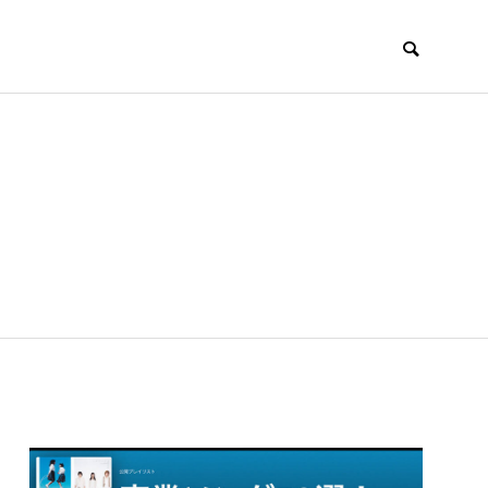
すみからすみまで
放課後ラジオ！
