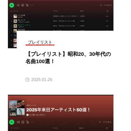
CROSSING 心の交差点
HONEY
HONEY FM
et's 追求 The 牛肉
プレイリスト
【プレイリスト】昭和20、30年代の
名曲100選！
 HARMO
2025.01.26
クト関西学院AgriNOVA
TIONS/TWIN
KED
youtube
IE」