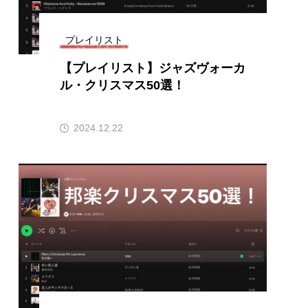
afe‐Nanana no Moe
プレイリスト
なきごえバス
【プレイリスト】ジャズヴォーカ
ル・クリスマス50選！
ふたりの魔女
2024.12.22
みなとっちラジオ！
園
もたいまさこ
稚園
ージ
ッキング