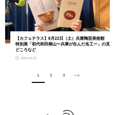
アカデミックコモンズ
アクトスクエア
アナ・レナス
アニバーサリースクラップブッキング
【カフェテラス】6月22日（土）兵庫陶芸美術館
特別展「初代和田桐山ー兵庫が生んだ名工ー」の見
アニメーション映画
アプレンティス
どころなど
アメリカ
アメリカ・イギリス製作
2024.06.22
アメリカ映画
アメリカ製作
1
2
3
アリのおでかけ
アリアナ・グランデ
アリス館
アル・パチーノ
アンプラグド
アン・ハサウェイ
アーカイブ
アート