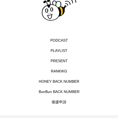
イエス・キリスト
イギリス
イギリス映画
イギリス製作
イタリア
イタリア映画
イベント
イラク
インタビュー
PODCAST
インド映画
イ・レ
ウィキッド
PLAYLIST
ウィキッド 永遠の約束
PRESENT
ウィリアム・シェイクスピア
RANKIKG
ウインド・アンサンブル・コスモス
HONEY BACK NUMBER
ウインド･アンサンブル･コスモス
BunBun BACK NUMBER
後援申請
エディントンへようこそ
エミリア・ペレス
エミリー・ワトソン
エリーザ・シュロット