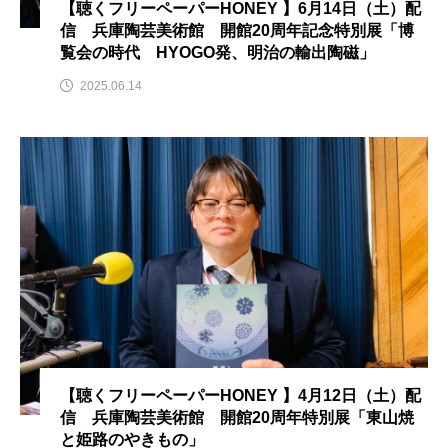
【聴くフリーペーパーHONEY 】6月14日（土）配
信 兵庫陶芸美術館 開館20周年記念特別展「博
おいしいぱんぱんでんしゃ
おいしい絵本
覧会の時代 HYOGO発、明治の輸出陶磁」
2025.06.14
おしえて絵本
おでかけ情報
おばあちゃんと僕の約束
おもいおいも
おーい、応為
お知らせ
かしこいエルゼ
かしこいグレーテル
かもめ食堂
がんを知り、がんを考える
きてみで東北
きもちはなにいろ？
くまぐみ
くるまのなかには？
けやき台中学校
【聴くフリーペーパーHONEY 】4月12日（土）配
信 兵庫陶芸美術館 開館20周年特別展「東山焼
けやき台小学校
と姫路のやきもの」