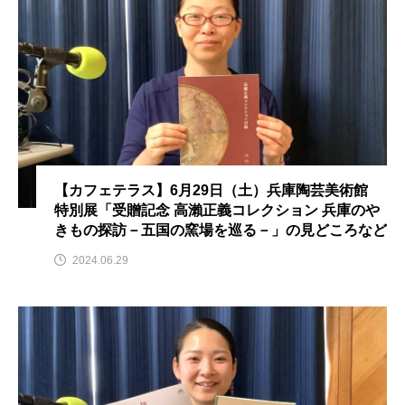
ままとこひろば
みなとっちラジオ！
みるくっくキッズクラブ逆瀬川
みるくっ子通信
みるくのえほん
みるく・ひまわり園
もたいまさこ
もっと知りたい認知症のこと
【カフェテラス】6月29日（土）兵庫陶芸美術館
特別展「受贈記念 高瀨正義コレクション 兵庫のや
もんがきとしこの知りたい、聞きたい、伝えたい
きもの探訪－五国の窯場を巡る－」の見どころなど
やよい幼稚園
ゆたかな第三の人生のススメ
2024.06.29
ゆりのき台中学校
ゆりのき台小学校
わたしらしく心豊かに過ごすためのふくし情報！
わたなべあや
わらべうたベビーマッサージ