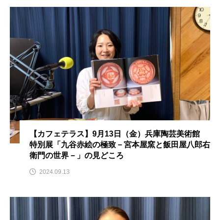
ちめいど雄介のお砂糖ミルクはどうされますか
つつじが丘小学校
つながりCafe‐Nanana no Moe
つなごーごー
てっぺんの向こうにあなたがいる
とくとくトーク
とっておきシネマ
なきごえバス
にげてさがして
のん
はたらくおやさい バナナもいるよ！
ばらぐみ
【カフェテラス】9月13日（金）兵庫陶芸美術館
特別展「九谷赤絵の極致－宮本屋窯と飯田屋八郎右
ぱかっ
ひとつの机、ふたつの制服
衛門の世界－」の見どころ
ひろかわさえこ
ぴぽん
ふくし情報
2024.09.13
ふじ幼稚園
ふたりの魔女
ふつうの子ども
ぶらりまち歩き
まこみちの爆笑肉トーク！