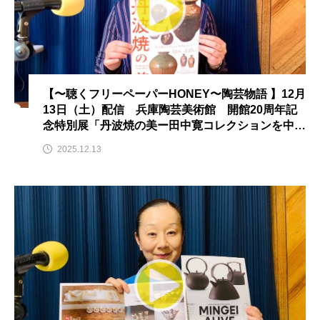
ROKKO森の音ミュージアム
Rooting Aroma
SAKDAC HARMO
SANDA ORGANIC VILLAGE MEETINGのつながるラジオ
【〜聴くフリーペーパーHONEY〜陶芸物語 】12月
SDGs・タイプスマート農業推進プロジェクト関西学院
13日（土）配信 兵庫陶芸美術館 開館20周年記
AgriNOVA
念特別展「丹波焼の美ー田中寛コレクションを中心
としてー」
2025.12.13
SIKIガーデン Autumn Season
Singing with a smile
snowwhite
SPOTTED PRODUCTIONS/TWIN
SUNSUNキッズ
The Room Next Door
This is SUEKI
We Live In Time
WICKED