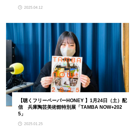
2025.04.12
こうべさんだ伝統文化体験フェスタ
こうべさんだ伝統文化体験フェスタ2026
こうべさんだ能・狂言・講談子ども教室
こぐまのいばしょ
こだわり城紀行
こども学芸員とつくる『夏のこども美術館』
こばえちゃ東北
こーろ・るみえーる
さっちゃん社協だより
すずかけ台
【聴くフリーペーパーHONEY 】1月24日（土）配
信 兵庫陶芸美術館特別展「TAMBA NOW+202
すずかけ台小学校
すずきまみ
5」
そんなにみないでくださいな
ちめいど
2025.01.25