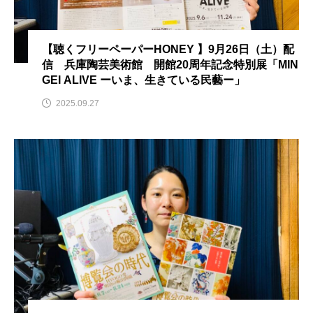
youtube
Yukoの子連れハワイ旅珍道中
⻑尾謙杜
【聴くフリーペーパーHONEY 】9月26日（土）配
信 兵庫陶芸美術館 開館20周年記念特別展「MIN
「THE オリバーな犬、（Gosh!!）このヤロウMOVIE」
GEI ALIVE ーいま、生きている民藝ー」
2025.09.27
『今日の空が一番好き、とまだ言えない僕は』
あいはらひろゆき
あかしあジュニア合唱団「さくらんぼ」
あかしあ台小学校
あじさいコンサート
あっぷっぷのぷ～
あなたが眠る間
あの歌を憶えている
あめぽったん
いばら姫
おいしいおのまとぺ