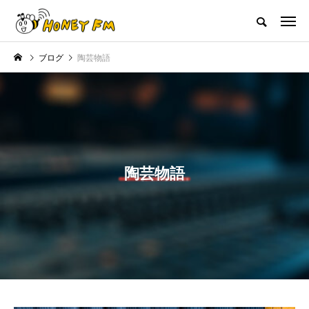
ハニーエフエム｜地域・人にフォーカスし発信するウェブラジオ局
ブログ
陶芸物語
HOME
ハニーFMの紹介
後援申請
フリーペーパー
プレイ
NEW POST
JAZZ BAR COZY
MY SWEET GARDEN
陶芸物語
美
最終回【JAZZ Bar cozy】3月7
【マイスイートガーデン】7月1
日（木）今回はビル・エヴァン
日（火）配信 庭づくりは曲線