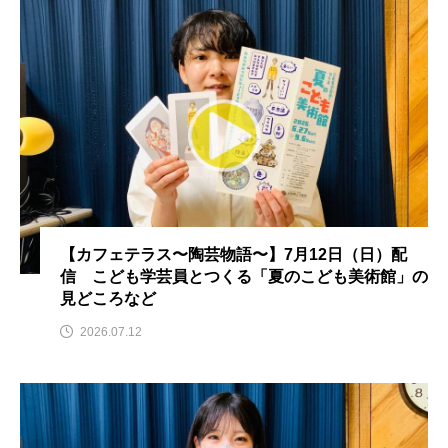
名
ス リバーサイド4部作を特集し
意識しています 三田グリーン
ました！
ットの山本さん
2024.03.07
2026.07.14
TAG LIST
10周年記念
12月号
1975年のケルン・コンサート
1学期
1年生
【カフェテラス〜陶芸物語〜】7月12日（日）配
信 こども学芸員とつくる「夏のこども美術館」の
2024年度
2025年
2025年度
2026
見どころなど
2026年
2026年度
20周年
2学期
2026.07.12
3年生
4年生
6年生
6月号
77
7月
accototo
BAD GENIUS
BL出版