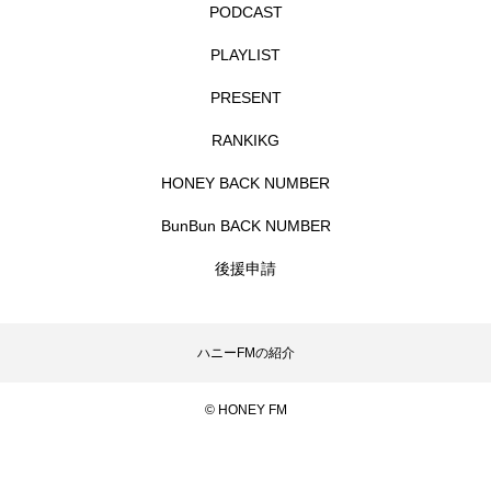
PODCAST
CONCLAVE
CROSSING 心の交差点
PLAYLIST
DEPARTURES
FACES PLACES
globe
PRESENT
HAMNET
HERE 時を越えて
HONEY
RANKIKG
HONEY BACK NUMBER
HONEY FM
IT’S OKAY！
J-POP
BunBun BACK NUMBER
JAZZ
KADOKAWA
KDDI
後援申請
LATE SHIFT
Let's 追求 The 牛肉
lets追求the牛肉
LOST LAND
ハニーFMの紹介
MOCOコレクション オムニバス
© HONEY FM
Playground/校庭
ROKKO 森の音ミュージアム