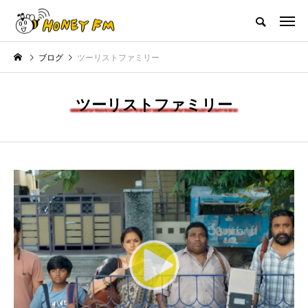
ハニーエフエム｜地域・人にフォーカスし発信するウェブラジオ局
ブログ
ツーリストファミリー
HOME
ハニーFMの紹介
後援申請
フリーペーパー
プレイ
ツーリストファミリー
NEW POST
ープレゼント
JAZZ BAR COZY
MY SW
プレゼント】兵庫陶芸美
最終回【JAZZ Bar cozy】3月7
【マイス
別展「こども学芸員とつ
日（木）今回はビル・エヴァン
日（火）