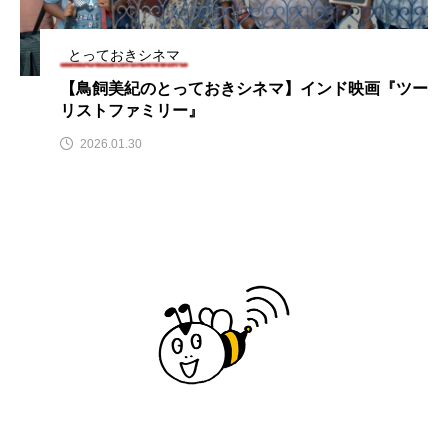
こども美術館』」 5名
ス リバーサイド4部作を特集し
意識して
券プレゼント！
ました！
ットの山
.29
2024.03.07
2026.07
とっておきシネマ
【鳥飼美紀のとっておきシネマ】インド映画『ツー
リストファミリー』
TAG LIST
2026.01.30
10周年記念
12月号
1975年のケルン・コンサート
1学期
1年生
2024年度
2025年
2025年度
2026
2026年
2026年度
20周年
2学期
3年生
4年生
6年生
6月号
77
7月
accototo
BAD GENIUS
BL出版