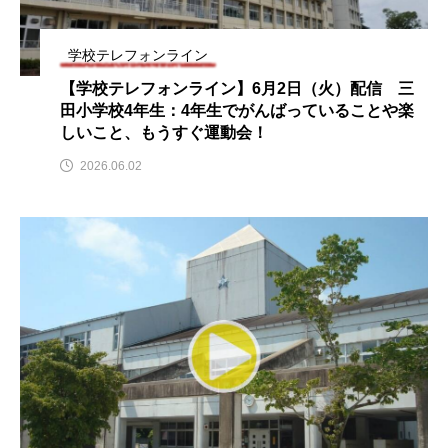
 5名
ス リバーサイド4部作を特集し
意識しています 三田グリ
ました！
ットの山本さん
2024.03.07
2026.07.14
学校テレフォンライン
【学校テレフォンライン】6月2日（火）配信 三
田小学校4年生：4年生でがんばっていることや楽
TAG LIST
しいこと、もうすぐ運動会！
2026.06.02
10周年記念
12月号
1975年のケルン・コンサート
1学期
1年生
2024年度
2025年
2025年度
2026
2026年
2026年度
20周年
2学期
3年生
4年生
6年生
6月号
77
7月
accototo
BAD GENIUS
BL出版