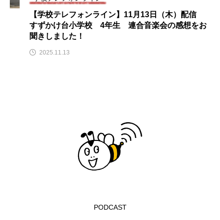
ROKKO森の音ミュージアム
Rooting Aroma
【学校テレフォンライン】11月13日（木）配信
すずかけ台小学校 4年生 連合音楽会の感想をお
SAKDAC HARMO
聞きしました！
SANDA ORGANIC VILLAGE MEETINGのつながるラジオ
2025.11.13
SDGs・タイプスマート農業推進プロジェクト関西学院
AgriNOVA
SIKIガーデン Autumn Season
Singing with a smile
snowwhite
SPOTTED PRODUCTIONS/TWIN
SUNSUNキッズ
The Room Next Door
This is SUEKI
We Live In Time
WICKED
PODCAST