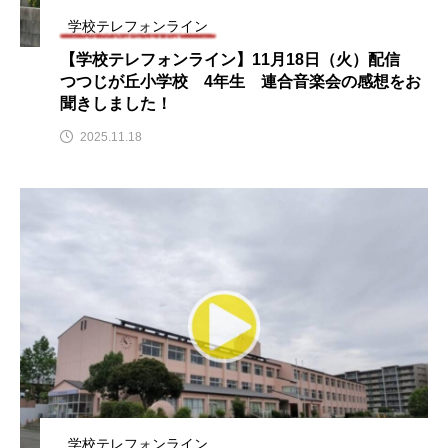
CONCLAVE
CROSSING 心の交差点
学校テレフォンライン
【学校テレフォンライン】11月18日（火）配信
DEPARTURES
FACES PLACES
globe
つつじが丘小学校 4年生 連合音楽会の感想をお
聞きしました！
HAMNET
HERE 時を越えて
HONEY
2025.11.18
HONEY FM
IT’S OKAY！
J-POP
JAZZ
KADOKAWA
KDDI
LATE SHIFT
Let's 追求 The 牛肉
lets追求the牛肉
LOST LAND
MOCOコレクション オムニバス
Playground/校庭
ROKKO 森の音ミュージアム
学校テレフォンライン