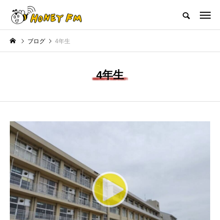
ハニーエフエム｜地域・人にフォーカスし発信するウェブラジオ局
ブログ
4年生
HOME
ハニーFMの紹介
後援申請
フリーペーパー
プレイ
4年生
NEW POST
JAZZ BAR COZY
MY SWEET GARDE
陶芸美
最終回【JAZZ Bar cozy】3月7
【マイスイートガーデン】7
とつ
日（木）今回はビル・エヴァン
日（火）配信 庭づくりは