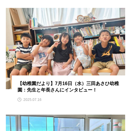
おいしいぱんぱんでんしゃ
おいしい絵本
おしえて絵本
おでかけ情報
おばあちゃんと僕の約束
おもいおいも
おーい、応為
お知らせ
かしこいエルゼ
かしこいグレーテル
かもめ食堂
がんを知り、がんを考える
きてみで東北
【幼稚園だより】7月16日（水）三田あさひ幼稚
園：先生と年長さんにインタビュー！
きもちはなにいろ？
くまぐみ
2025.07.16
くるまのなかには？
けやき台中学校
けやき台小学校