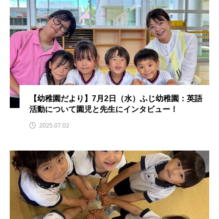
こうべさんだ伝統文化体験フェスタ
こうべさんだ伝統文化体験フェスタ2026
こうべさんだ能・狂言・講談子ども教室
こぐまのいばしょ
こだわり城紀行
【幼稚園だより】7月2日（水）ふじ幼稚園：英語
こども学芸員とつくる『夏のこども美術館』
活動について園児と先生にインタビュー！
2025.07.02
こばえちゃ東北
こーろ・るみえーる
さっちゃん社協だより
すずかけ台
すずかけ台小学校
すずきまみ
そんなにみないでくださいな
ちめいど