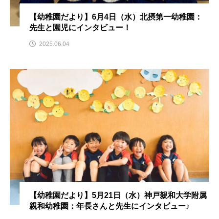
【幼稚園だより】6月4日（水）北摂第一幼稚園：
ままとこひろば
みなとっちラジオ！
先生と園児にインタビュー！
みるくっくキッズクラブ逆瀬川
みるくっ子通信
2025.06.04
みるくのえほん
みるく・ひまわり園
もたいまさこ
もっと知りたい認知症のこと
もんがきとしこの知りたい、聞きたい、伝えたい
やよい幼稚園
ゆたかな第三の人生のススメ
ゆりのき台中学校
ゆりのき台小学校
わたしらしく心豊かに過ごすためのふくし情報！
【幼稚園だより】5月21日（水）神戸親和大学附属
親和幼稚園：年長さんと先生にインタビュー♪
わたなべあや
わらべうたベビーマッサージ