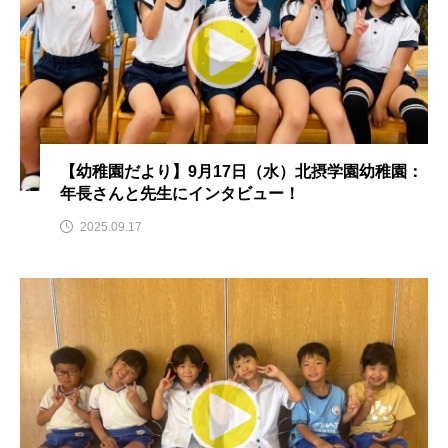
CONCLAVE
CROSSING 心の交差点
DEPARTURES
FACES PLACES
globe
HAMNET
HERE 時を越えて
HONEY
HONEY FM
IT’S OKAY！
J-POP
【幼稚園だより】9月17日（水）北摂学園幼稚園：
年長さんと先生にインタビュー！
JAZZ
KADOKAWA
KDDI
2025.09.17
LATE SHIFT
Let's 追求 The 牛肉
lets追求the牛肉
LOST LAND
MOCOコレクション オムニバス
Playground/校庭
ROKKO 森の音ミュージアム