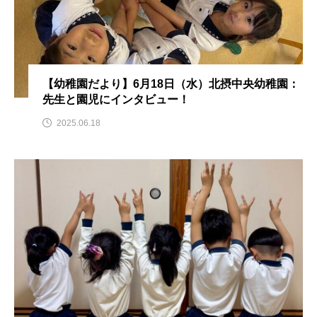
ちめいど雄介のお砂糖ミルクはどうされますか
つつじが丘小学校
つながりCafe‐Nanana no Moe
つなごーごー
てっぺんの向こうにあなたがいる
【幼稚園だより】6月18日（水）北摂中央幼稚園：
先生と園児にインタビュー！
とくとくトーク
とっておきシネマ
2025.06.18
なきごえバス
にげてさがして
のん
はたらくおやさい バナナもいるよ！
ばらぐみ
ぱかっ
ひとつの机、ふたつの制服
ひろかわさえこ
ぴぽん
ふくし情報
ふじ幼稚園
ふたりの魔女
ふつうの子ども
ぶらりまち歩き
まこみちの爆笑肉トーク！