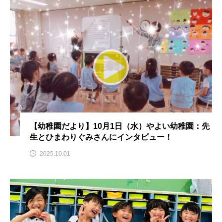
名
ス リバーサイド4部作を特集し
意識しています 三田グリーン
ました！
ットの山本さん
2024.03.07
2026.07.14
TAG LIST
10周年記念
12月号
1975年のケルン・コンサート
1学期
1年生
【幼稚園だより】10月1日（水）やよい幼稚園：先
生とひまわりぐみさんにインタビュー！
2024年度
2025年
2025年度
2026
2025.10.01
2026年
2026年度
20周年
2学期
3年生
4年生
6年生
6月号
77
7月
accototo
BAD GENIUS
BL出版