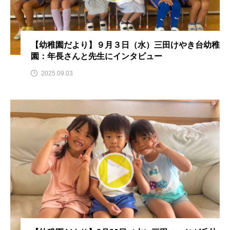
ROKKO森の音ミュージアム
Rooting Aroma
SAKDAC HARMO
【幼稚園だより】９月３日（水）三田けやき台幼稚
SANDA ORGANIC VILLAGE MEETINGのつながるラジオ
園：年長さんと先生にインタビュー
2025.09.03
SDGs・タイプスマート農業推進プロジェクト関西学院
AgriNOVA
SIKIガーデン Autumn Season
Singing with a smile
snowwhite
SPOTTED PRODUCTIONS/TWIN
SUNSUNキッズ
The Room Next Door
This is SUEKI
We Live In Time
WICKED