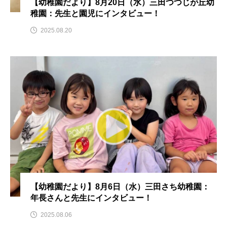
【幼稚園だより】8月20日（水）三田つつじが丘幼
youtube
Yukoの子連れハワイ旅珍道中
稚園：先生と園児にインタビュー！
⻑尾謙杜
2025.08.20
「THE オリバーな犬、（Gosh!!）このヤロウMOVIE」
『今日の空が一番好き、とまだ言えない僕は』
あいはらひろゆき
あかしあジュニア合唱団「さくらんぼ」
あかしあ台小学校
あじさいコンサート
あっぷっぷのぷ～
あなたが眠る間
【幼稚園だより】8月6日（水）三田さち幼稚園：
年長さんと先生にインタビュー！
あの歌を憶えている
あめぽったん
2025.08.06
いばら姫
おいしいおのまとぺ