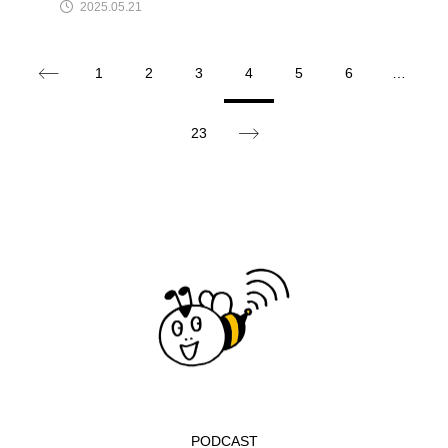
2025.05.21
アカデミックコモンズ
アクトスクエア
1
2
3
4
5
6
…
アナ・レナス
アニバーサリースクラップブッキング
23
アニメーション映画
アプレンティス
アメリカ
アメリカ・イギリス製作
アメリカ映画
アメリカ製作
アリのおでかけ
アリアナ・グランデ
アリス館
アル・パチーノ
アンプラグド
アン・ハサウェイ
アーカイブ
アート
PODCAST