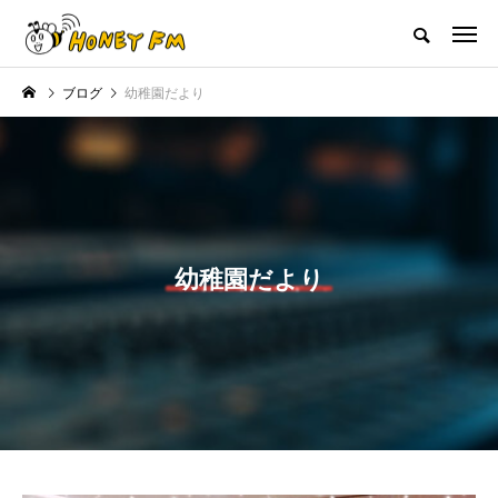
ハニーエフエム｜地域・人にフォーカスし発信するウェブラジオ局
ブログ
幼稚園だより
HOME
ハニーFMの紹介
後援申請
フリーペーパー
プレイ
NEW POST
JAZZ BAR COZY
MY SWEET GARDEN
幼稚園だより
美
最終回【JAZZ Bar cozy】3月7
【マイスイートガーデン】7月1
日（木）今回はビル・エヴァン
日（火）配信 庭づくりは曲線