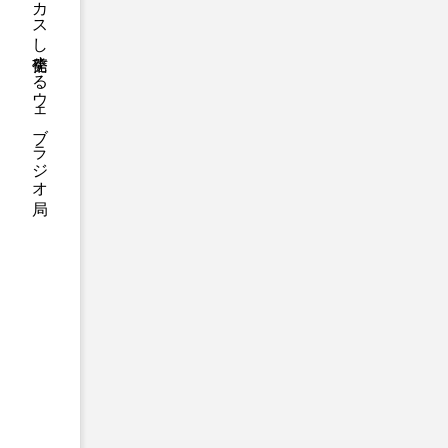
ハニーエフエム｜地域・人にフォーカスし発信するウェブラジオ局
アニメーション映画
アプ
アリのおでかけ
アリアナ
アーカイブ
アート
イタリア映画
イベント
ウィキッド 永遠の約束
ウインド･アンサンブル･コスモ
エリーザ・シュロット
エ
オダギリ・ジョー
オム・
カラーモンスター
カンヌ