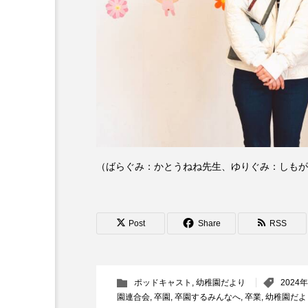
6月号
77
7月
DEPARTURES
FACES P
IT’S OKAY！
J-POP
lets追求the牛肉
LOST L
ROKKO 森の音ミュージアム
（ばらぐみ：かとうねね先生、ゆりぐみ：しもが
SANDA ORGANIC VILLAGE
Post
Share
RSS
SIKIガーデン Autumn Season
SUNSUNキッズ
The Roo
ポッドキャスト
,
幼稚園だより
2024
Yukoの子連れハワイ旅珍道中
園連合会
,
卒園
,
卒園するみんなへ
,
卒業
,
幼稚園だよ