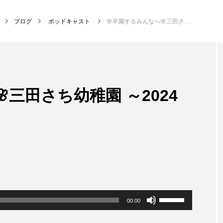
ブログ
ポッドキャスト
🌸卒園するみんなへ🌸三田さち幼稚園 ～2024年度担任の先生より
NEW POST
三田さち幼稚園 ～2024
MY SWEET GARDEN
校区
ボ
00:00
リ
ュ
ー