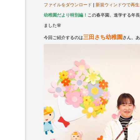
ヤ
プレゼント】兵庫陶芸美
最終回【JAZZ Bar cozy】
ファイルをダウンロード
|
新規ウィンドウで再生
ー
展「こども学芸員とつく
（木）今回はビル・エヴ
幼稚園だより特別編！
この春卒園、進学する年長
ども美術館』」 5名様
リバーサイド4部作を特集
ました🌸
プレゼント！
た！
9
2024.03.07
三田さち幼稚園
今回ご紹介するのは
さん。あ
10周年記念
12月号
2025年度
2026
2