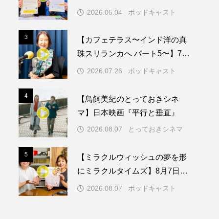
知症ってどんな病気？三田市の
2026.05.04
ポッドキャスト
取り組みや施策を紹介します
メリカ映画
アメリカ製作
3
3
【カフェテラス〜インド洋の真
ド
アン・ハサウェイ
珠スリランカへ パート5〜】7月
26日（日）配信 憧れのツリー
ス製作
イタリア
2026.07.26
ポッドキャスト
ハウスで過ごした夜
ウィキッド
4
4
【鳥飼美紀のとっておきシネ
マ】日本映画『平行と垂直』
2026.08.07
とっておきシネマ
リー・ワトソン
5
5
【ミラクルウィッシュの夢を形
メント
オダギリジョー
にミラクルタイムズ】8月7日
（金）配信 麹ランチを楽しみ
カフェテラス
2026.08.07
ポッドキャスト
ながら学ぶ親子コミュニケーシ
キム・へヨン
ョン講座開催！