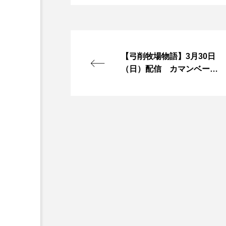
『今日の空が一番好き、とまだ
あかしあ台小学校
あじさ
【弓削牧場物語】3月30日
あめぽったん
いばら姫
（日）配信 カマンベール
チーズ製造へ
おでかけ情報
おばあちゃ
かしこいグレーテル
かも
くまぐみ
くるまのなかに
こうべさんだ伝統文化体験フェスタ
こだわり城紀行
こども学
さっちゃん社協だより
す