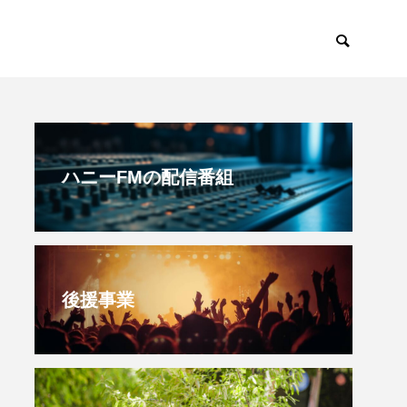
すみからすみまで
放課後ラジオ！
ハニーFMの配信番組
後援事業
