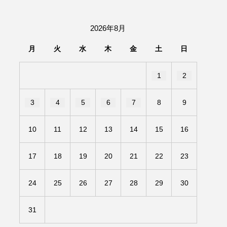
団「さくらんぼ」
2026年8月
あの歌を憶えている
月
火
水
木
金
土
日
いしい絵本
おしえて絵本
1
2
せ
かしこいエルゼ
3
4
5
6
7
8
9
きもちはなにいろ？
10
11
12
13
14
15
16
だ伝統文化体験フェスタ
17
18
19
20
21
22
23
のいばしょ
24
25
26
27
28
29
30
ろ・るみえーる
みないでくださいな
31