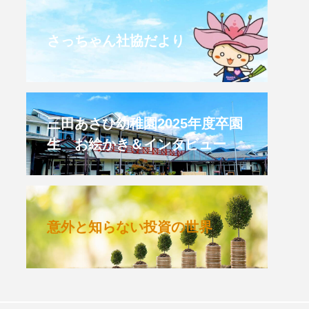
CROSSING 心の交差点
さっちゃん社協だより
HONEY
HONEY FM
et's 追求 The 牛肉
三田あさひ幼稚園2025年度卒園
生 お絵かき＆インタビュー
 HARMO
クト関西学院AgriNOVA
意外と知らない投資の世界
TIONS/TWIN
KED
youtube
IE」