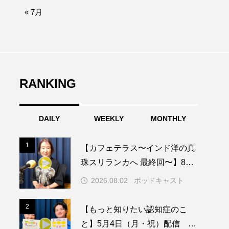
afe‐Nanana no Moe
« 7月
なきごえバス
ふたりの魔女
RANKING
みなとっちラジオ！
DAILY
WEEKLY
MONTHLY
園
もたいまさこ
1
1
【カフェテラス〜インド洋の真
稚園
珠スリランカへ 最終回〜】8月2
日（日）配信 いよいよ友人宅
2026.08.02
ポッドキャスト
へ
ージ
2
2
【もっと知りたい認知症のこ
と】5月4日（月・祝）配信 認
ッキング