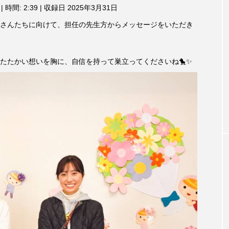
3月7日
【マイスイートガーデン】7月14
【校区
|
時間: 2:39
|
収録日 2025年3月31日
ム
調
ァンス
日（火）配信 庭づくりは曲線を
日（土
さんたちに向けて、担任の先生方からメッセージをいただき
節
しまし
意識しています 三田グリーンネ
2024
に
ットの山本さん
は
2026.07.14
上
たたかい想いを胸に、自信を持って巣立ってくださいね🐤✨
下
矢
印
キ
ー
を
使
っ
て
TAG LIST
く
だ
さ
い。
1975年のケルン・コンサート
1学期
1年生
202
026年
2026年度
20周年
2学期
3年生