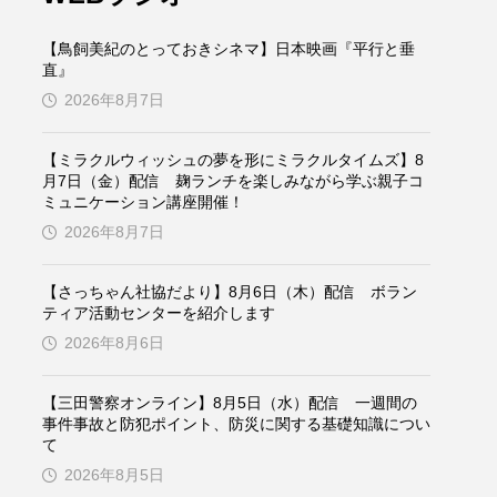
ケンズ
チン・ソヨン
【鳥飼美紀のとっておきシネマ】日本映画『平行と垂
トム・ヒドルストン
直』
2026年8月7日
ドマーニ！ 愛のことづて
【ミラクルウィッシュの夢を形にミラクルタイムズ】8
バッド・ジーニアス
月7日（金）配信 麹ランチを楽しみながら学ぶ親子コ
ミュニケーション講座開催！
役
ヒョン・ウソク
2026年8月7日
ザン・オズペテク
【さっちゃん社協だより】8月6日（木）配信 ボラン
ティア活動センターを紹介します
フランス
フランス映画
2026年8月6日
【三田警察オンライン】8月5日（水）配信 一週間の
事件事故と防犯ポイント、防災に関する基礎知識につい
ブレーメンの音楽隊
て
2026年8月5日
ペット写真大募集！