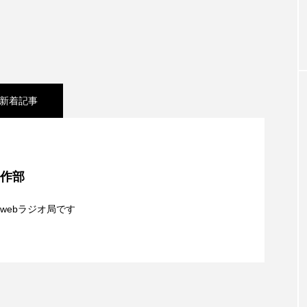
お砂糖ミルクはどうされますか
つつじが丘小学校
つながりC
向こうにあなたがいる
とくとくトーク
とっておきシネマ
はたらくおやさい バナナもいるよ！
ばらぐみ
ぱかっ
新着記事
ひろかわさえこ
ぴぽん
ふくし情報
ふじ幼稚園
ち歩き
まこみちの爆笑肉トーク！
ままとこひろば
シネマ】日本映画『平行と垂直』
みるくっ子通信
みるくのえほん
みるく・ひまわり
制作部
夢を形にミラクルタイムズ】8月7日（金）配信 麹ラ
もんがきとしこの知りたい、聞きたい、伝えたい
やよい幼
webラジオ局です
ゆりのき台中学校
ゆりのき台小学校
】8月6日（木）配信 ボランティア活動センターを紹
親子コミュニケーション講座開催！
めのふくし情報！
わたなべあや
わらべうたベビーマッサ
クトスクエア
アナ・レナス
アニバーサリースクラップブ