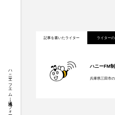
ちめいど
ちめいど雄介の
つなごーごー
てっぺんの
にげてさがして
のん
記事を書いたライター
ライターの
ひとつの机、ふたつの制服
ふつうの子ども
ぶらりま
2026.08.07
【鳥飼美紀のとっておき
みるくっくキッズクラブ逆瀬川
ハニーFM
2026.08.07
【ミラクルウィッシュの
もっと知りたい認知症のこと
兵庫県三田市の
ゆたかな第三の人生のススメ
2026.08.06
【さっちゃん社協だより
ンチを楽しみながら学ぶ
わたしらしく心豊かに過ごすた
介します
アカデミックコモンズ
ア