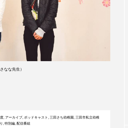
accototo
BAD GENIUS
BL出版
CONCLAVE
LACES
globe
HAMNET
HERE 時を越えて
JAZZ
KADOKAWA
KDDI
LATE SHIFT
L
AND
MOCOコレクション オムニバス
Playground/校庭
ROKKO森の音ミュージアム
Rooting Aroma
SAKDAC
さなな先生）
 MEETINGのつながるラジオ
SDGs・タイプスマート農業推進プロジェ
Singing with a smile
snowwhite
SPOTTED PRODUC
m Next Door
This is SUEKI
We Live In Time
WIC
年度
,
アーカイブ
,
ポッドキャスト
,
三田さち幼稚園
,
三田市私立幼稚
⻑尾謙杜
「THE オリバーな犬、（Gosh!!）このヤロウMOV
り
,
特別編
,
配信番組