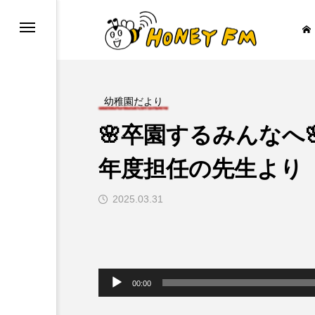
幼稚園だより
🌸卒園するみんなへ
ープレゼント
JAZZ BAR COZY
年度担任の先生より
2025.03.31

音
声
00:00
プ
レ
ー