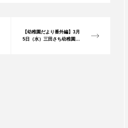
言えない僕は』
あいはらひろゆき
あかしあジュニア合唱
いコンサート
あっぷっぷのぷ～
あなたが眠る間
【幼稚園だより番外編】3月
おいしいおのまとぺ
おいしいぱんぱんでんしゃ
お
5日（水）三田さち幼稚園：
取材日記🎥
んと僕の約束
おもいおいも
おーい、応為
お知ら
め食堂
がんを知り、がんを考える
きてみで東北
は？
けやき台中学校
けやき台小学校
こうべさん
2026
こうべさんだ能・狂言・講談子ども教室
こぐま
芸員とつくる『夏のこども美術館』
こばえちゃ東北
こー
ずかけ台
すずかけ台小学校
すずきまみ
そんなに