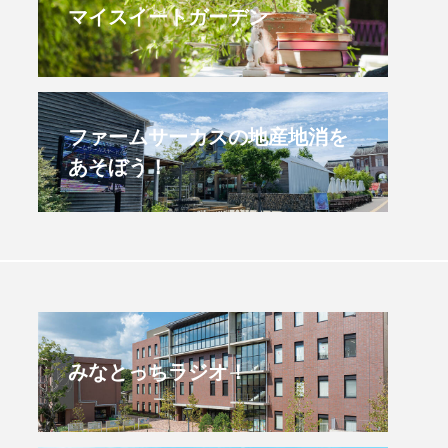
マイスイートガーデン
すみからすみまで】3月16
【放課後ラジオ！】8月
）三田市立 高平小学校
配信 県立有馬高校 第
学校農業クラブ連盟大
.03.16
2026.08.04
ファームサーカスの地産地消を
あそぼう！
みなとっちラジオ！
4年度
2025年
4年生
6年生