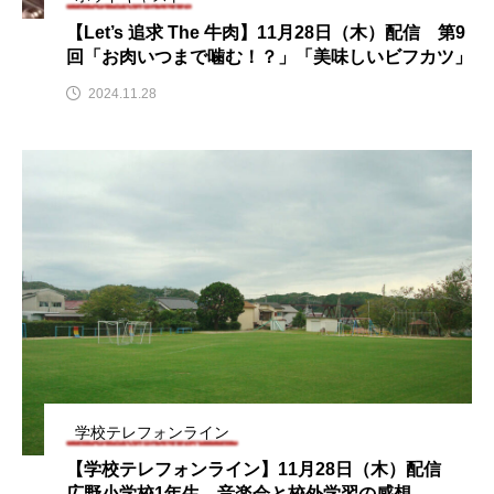
こうべさんだ伝統文化体験フェスタ
【Let’s 追求 The 牛肉】11月28日（木）配信 第9
回「お肉いつまで噛む！？」「美味しいビフカツ」
こうべさんだ伝統文化体験フェスタ2026
2024.11.28
こうべさんだ能・狂言・講談子ども教室
こぐまのいばしょ
こだわり城紀行
こども学芸員とつくる『夏のこども美術館』
こばえちゃ東北
こーろ・るみえーる
さっちゃん社協だより
すずかけ台
すずかけ台小学校
すずきまみ
学校テレフォンライン
そんなにみないでくださいな
ちめいど
【学校テレフォンライン】11月28日（木）配信
広野小学校1年生 音楽会と校外学習の感想