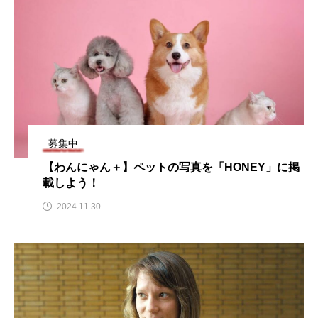
CONCLAVE
CROSSING 心の交差点
DEPARTURES
FACES PLACES
globe
HAMNET
HERE 時を越えて
HONEY
HONEY FM
IT’S OKAY！
J-POP
募集中
JAZZ
KADOKAWA
KDDI
【わんにゃん＋】ペットの写真を「HONEY」に掲
載しよう！
LATE SHIFT
Let's 追求 The 牛肉
2024.11.30
lets追求the牛肉
LOST LAND
MOCOコレクション オムニバス
Playground/校庭
ROKKO 森の音ミュージアム