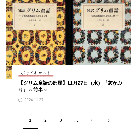
アカデミックコモンズ
アクトスクエア
アナ・レナス
アニバーサリースクラップブッキング
アニメーション映画
アプレンティス
アメリカ
アメリカ・イギリス製作
ポッドキャスト
アメリカ映画
アメリカ製作
【グリム童話の部屋】11月27日（水）『灰かぶ
り』～前半～
アリのおでかけ
アリアナ・グランデ
2024.11.27
アリス館
アル・パチーノ
アンプラグド
1
2
3
…
7
アン・ハサウェイ
アーカイブ
アート