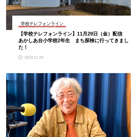
youtube
Yukoの子連れハワイ旅珍道中
⻑尾謙杜
学校テレフォンライン
「THE オリバーな犬、（Gosh!!）このヤロウMOVIE」
【学校テレフォンライン】11月29日（金）配信
あかしあ台小学校2年生 まち探検に行ってきまし
た！
『今日の空が一番好き、とまだ言えない僕は』
2024.11.29
あいはらひろゆき
あかしあジュニア合唱団「さくらんぼ」
あかしあ台小学校
あじさいコンサート
あっぷっぷのぷ～
あなたが眠る間
あの歌を憶えている
あめぽったん
いばら姫
おいしいおのまとぺ