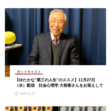
ままとこひろば
みなとっちラジオ！
みるくっくキッズクラブ逆瀬川
みるくっ子通信
みるくのえほん
みるく・ひまわり園
もたいまさこ
もっと知りたい認知症のこと
もんがきとしこの知りたい、聞きたい、伝えたい
やよい幼稚園
ゆたかな第三の人生のススメ
ポッドキャスト
【ゆたかな“第三の人生”のススメ】11月27日
ゆりのき台中学校
ゆりのき台小学校
（水）配信 社会心理学 大前衛さんをお迎えして
わたしらしく心豊かに過ごすためのふくし情報！
2024.11.27
わたなべあや
わらべうたベビーマッサージ