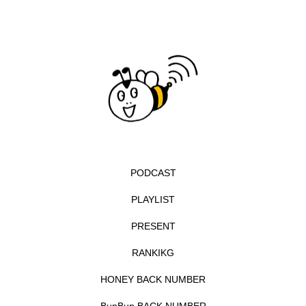
イエス・キリスト
イギリス
イギリス映画
イギリス製作
イタリア
イタリア映画
イベント
イラク
インタビュー
インド映画
イ・レ
ウィキッド
ウィキッド 永遠の約束
ウィリアム・シェイクスピア
PODCAST
PLAYLIST
ウインド・アンサンブル・コスモス
PRESENT
ウインド･アンサンブル･コスモス
RANKIKG
エディントンへようこそ
エミリア・ペレス
HONEY BACK NUMBER
エミリー・ワトソン
エリーザ・シュロット