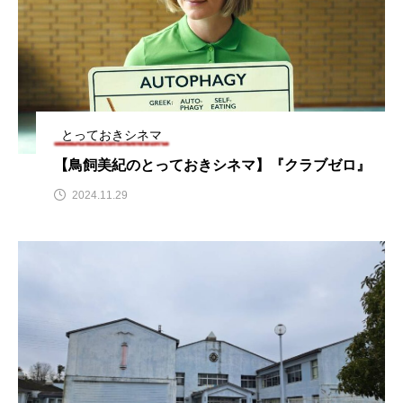
ROKKO森の音ミュージアム
Rooting Aroma
SAKDAC HARMO
SANDA ORGANIC VILLAGE MEETINGのつながるラジオ
とっておきシネマ
SDGs・タイプスマート農業推進プロジェクト関西学院
AgriNOVA
【鳥飼美紀のとっておきシネマ】『クラブゼロ』
2024.11.29
SIKIガーデン Autumn Season
Singing with a smile
snowwhite
SPOTTED PRODUCTIONS/TWIN
SUNSUNキッズ
The Room Next Door
This is SUEKI
We Live In Time
WICKED