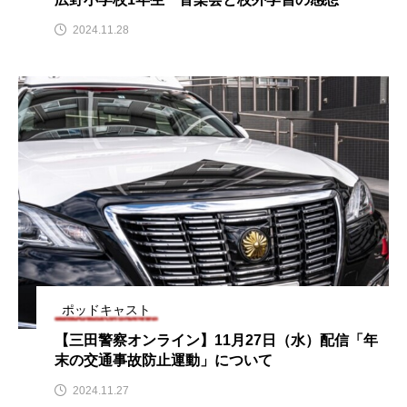
ちめいど雄介のお砂糖ミルクはどうされますか
2024.11.28
つつじが丘小学校
つながりCafe‐Nanana no Moe
つなごーごー
てっぺんの向こうにあなたがいる
とくとくトーク
とっておきシネマ
なきごえバス
にげてさがして
のん
はたらくおやさい バナナもいるよ！
ばらぐみ
ぱかっ
ひとつの机、ふたつの制服
ポッドキャスト
ひろかわさえこ
ぴぽん
ふくし情報
【三田警察オンライン】11月27日（水）配信「年
ふじ幼稚園
ふたりの魔女
ふつうの子ども
末の交通事故防止運動」について
2024.11.27
ぶらりまち歩き
まこみちの爆笑肉トーク！