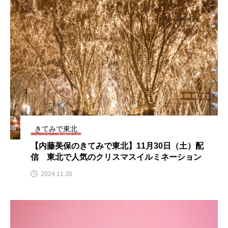
名
ス リバーサイド4部作を特集し
意識しています 三田グリーン
ました！
ットの山本さん
2024.03.07
2026.07.14
TAG LIST
10周年記念
12月号
1975年のケルン・コンサート
1学期
1年生
きてみで東北
2024年度
2025年
2025年度
2026
【内藤美保のきてみで東北】11月30日（土）配
信 東北で人気のクリスマスイルミネーション
2026年
2026年度
20周年
2学期
2024.11.30
3年生
4年生
6年生
6月号
77
7月
accototo
BAD GENIUS
BL出版