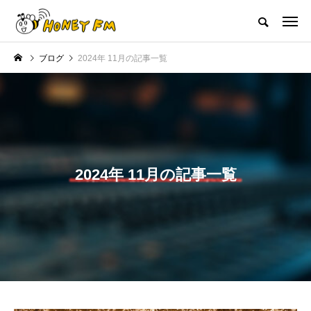
ハニーエフエム｜地域・人にフォーカスし発信するウェブラジオ局
ブログ
2024年 11月の記事一覧
HOME
ハニーFMの紹介
後援申請
フリーペーパー
プレイ
NEW POST
JAZZ BAR COZY
MY SWEET GARDEN
2024年 11月の記事一覧
美
最終回【JAZZ Bar cozy】3月7
【マイスイートガーデン】7月1
日（木）今回はビル・エヴァン
日（火）配信 庭づくりは曲線