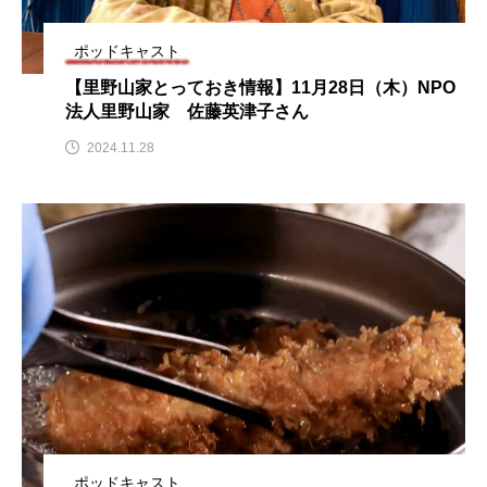
おいしいぱんぱんでんしゃ
おいしい絵本
ポッドキャスト
【里野山家とっておき情報】11月28日（木）NPO
おしえて絵本
おでかけ情報
法人里野山家 佐藤英津子さん
2024.11.28
おばあちゃんと僕の約束
おもいおいも
おーい、応為
お知らせ
かしこいエルゼ
かしこいグレーテル
かもめ食堂
がんを知り、がんを考える
きてみで東北
きもちはなにいろ？
くまぐみ
くるまのなかには？
けやき台中学校
けやき台小学校
ポッドキャスト