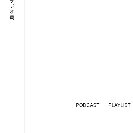
6月号
77
7月
DEPARTURES
FACES P
IT’S OKAY！
J-POP
lets追求the牛肉
LOST L
ROKKO 森の音ミュージアム
SANDA ORGANIC VILLAGE
SIKIガーデン Autumn Season
PODCAST
PLAYLIST
SUNSUNキッズ
The Roo
Yukoの子連れハワイ旅珍道中