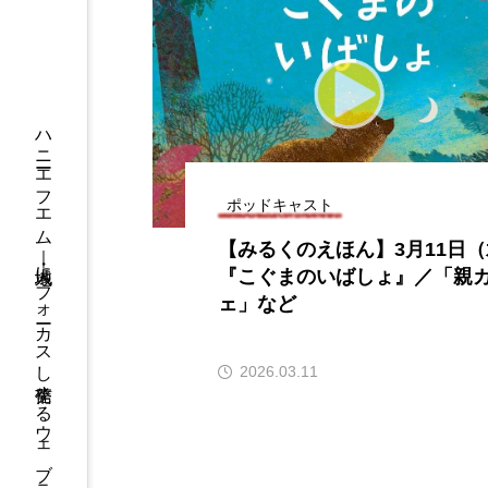
夏休みプレゼント】兵庫陶芸美
最終回【JAZZ Bar
館 特別展「こども学芸員とつく
（木）今回はビル
『夏のこども美術館』」 5名様
リバーサイド4部
ペア券プレゼント！
た！
2026.07.29
2024.03.07
ハニーエフエム｜地域・人にフォーカスし発信するウェブラジオ局
ポッドキャスト
【みるくのえほん】3月11日
『こぐまのいばしょ』／「親
ェ」など
2026.03.11
10周年記念
12月号
2025年度
2026
2