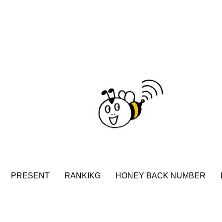
accototo
BAD GENIUS
BL出版
CONCLAVE
LACES
globe
HAMNET
HERE 時を越えて
JAZZ
KADOKAWA
KDDI
LATE SHIFT
L
AND
MOCOコレクション オムニバス
Playground/校庭
ROKKO森の音ミュージアム
Rooting Aroma
SAKDAC
 MEETINGのつながるラジオ
SDGs・タイプスマート農業推進プロジェ
Singing with a smile
snowwhite
SPOTTED PRODUC
PRESENT
RANKIKG
HONEY BACK NUMBER
m Next Door
This is SUEKI
We Live In Time
WIC
⻑尾謙杜
「THE オリバーな犬、（Gosh!!）このヤロウMOV