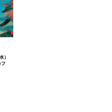
 cozy】3月7日
【マイスイートガーデン】7月14
・エヴァンス
日（火）配信 庭づくりは曲線を
作を特集しまし
意識しています 三田グリーンネ
ットの山本さん
2026.07.14
（水）
カフ
TAG LIST
1975年のケルン・コンサート
1学期
1年生
202
026年
2026年度
20周年
2学期
3年生