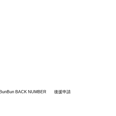
CROSSING 心の交差点
HONEY
HONEY FM
et's 追求 The 牛肉
 HARMO
クト関西学院AgriNOVA
TIONS/TWIN
BunBun BACK NUMBER
後援申請
KED
youtube
IE」