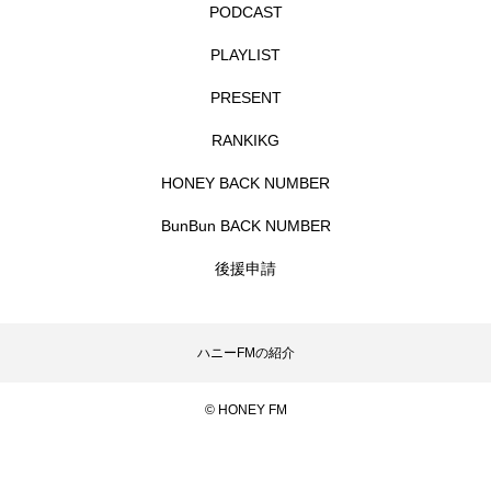
PODCAST
CONCLAVE
CROSSING 心の交差点
PLAYLIST
DEPARTURES
FACES PLACES
globe
PRESENT
HAMNET
HERE 時を越えて
HONEY
RANKIKG
HONEY BACK NUMBER
HONEY FM
IT’S OKAY！
J-POP
BunBun BACK NUMBER
JAZZ
KADOKAWA
KDDI
後援申請
LATE SHIFT
Let's 追求 The 牛肉
lets追求the牛肉
LOST LAND
ハニーFMの紹介
MOCOコレクション オムニバス
© HONEY FM
Playground/校庭
ROKKO 森の音ミュージアム