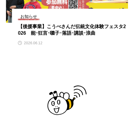
夏のこども美術館』」 5名
ス リバーサイド4部作を特集し
意識
ペア券プレゼント！
ました！
ット
6.07.29
2024.03.07
202
お知らせ
【後援事業】こうべさんだ伝統文化体験フェスタ2
026 能･狂言･囃子･落語･講談･浪曲
TAG LIST
2026.06.12
10周年記念
12月号
1975年のケルン・コンサート
1学期
1年生
2024年度
2025年
2025年度
2026
2026年
2026年度
20周年
2学期
3年生
4年生
6年生
6月号
77
7月
accototo
BAD GENIUS
BL出版