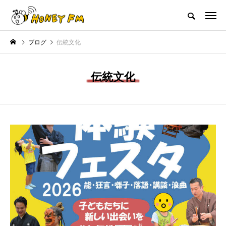
ハニーエフエム｜地域・人にフォーカスし発信するウェブラジオ局
ブログ
伝統文化
HOME
ハニーFMの紹介
後援申請
フリーペーパー
プレイ
伝統文化
NEW POST
ナープレゼント
JAZZ BAR COZY
MY 
休みプレゼント】兵庫陶芸美
最終回【JAZZ Bar cozy】3月7
【マイ
特別展「こども学芸員とつ
日（木）今回はビル・エヴァン
日（