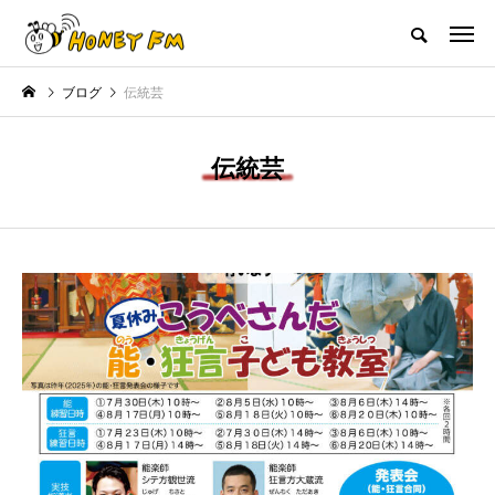
ハニーエフエム｜地域・人にフォーカスし発信するウェブラジオ局
ブログ
伝統芸
HOME
ハニーFMの紹介
後援申請
フリーペーパー
プレイ
伝統芸
NEW POST
ント
JAZZ BAR COZY
MY SWEET GA
】兵庫陶芸美
最終回【JAZZ Bar cozy】3月7
【マイスイートガーデ
学芸員とつ
日（木）今回はビル・エヴァン
日（火）配信 庭づ