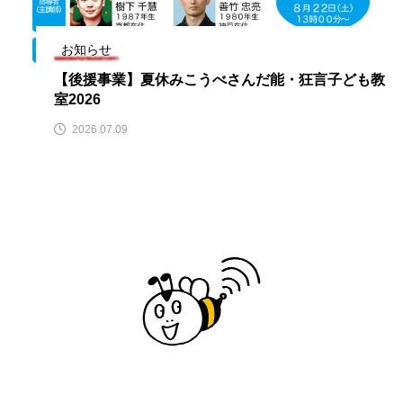
館』」 5名
ス リバーサイド4部作を特集し
意識しています 三
ト！
ました！
ットの山本さん
2024.03.07
2026.07.14
お知らせ
【後援事業】夏休みこうべさんだ能・狂言子ども教
室2026
TAG LIST
2026.07.09
10周年記念
12月号
1975年のケルン・コンサート
1学期
1年生
2024年度
2025年
2025年度
2026
2026年
2026年度
20周年
2学期
3年生
4年生
6年生
6月号
77
7月
accototo
BAD GENIUS
BL出版