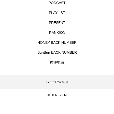
PODCAST
CONCLAVE
CROSSING 心の交差点
PLAYLIST
DEPARTURES
FACES PLACES
globe
PRESENT
HAMNET
HERE 時を越えて
HONEY
RANKIKG
HONEY BACK NUMBER
HONEY FM
IT’S OKAY！
J-POP
BunBun BACK NUMBER
JAZZ
KADOKAWA
KDDI
後援申請
LATE SHIFT
Let's 追求 The 牛肉
lets追求the牛肉
LOST LAND
ハニーFMの紹介
MOCOコレクション オムニバス
© HONEY FM
Playground/校庭
ROKKO 森の音ミュージアム