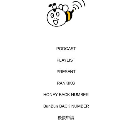
イエス・キリスト
イギリス
イギリス映画
イギリス製作
イタリア
イタリア映画
イベント
イラク
インタビュー
インド映画
イ・レ
ウィキッド
PODCAST
ウィキッド 永遠の約束
PLAYLIST
PRESENT
ウィリアム・シェイクスピア
RANKIKG
ウインド・アンサンブル・コスモス
HONEY BACK NUMBER
ウインド･アンサンブル･コスモス
BunBun BACK NUMBER
エディントンへようこそ
エミリア・ペレス
後援申請
エミリー・ワトソン
エリーザ・シュロット