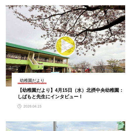
ちめいど雄介のお砂糖ミルクはどうされますか
つつじが丘小学校
つながりCafe‐Nanana no Moe
つなごーごー
てっぺんの向こうにあなたがいる
とくとくトーク
とっておきシネマ
なきごえバス
にげてさがして
のん
はたらくおやさい バナナもいるよ！
ばらぐみ
幼稚園だより
ぱかっ
ひとつの机、ふたつの制服
【幼稚園だより】4月15日（水）北摂中央幼稚園：
しばもと先生にインタビュー！
ひろかわさえこ
ぴぽん
ふくし情報
2026.04.15
ふじ幼稚園
ふたりの魔女
ふつうの子ども
ぶらりまち歩き
まこみちの爆笑肉トーク！