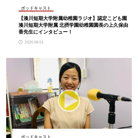
CONCLAVE
CROSSING 心の交差点
ポッドキャスト
【湊川短期大学附属幼稚園ラジオ】認定こども園
DEPARTURES
FACES PLACES
globe
湊川短期大学附属 北摂学園幼稚園園長の上久保由
香先生にインタビュー！
HAMNET
HERE 時を越えて
HONEY
2026.08.01
HONEY FM
IT’S OKAY！
J-POP
JAZZ
KADOKAWA
KDDI
LATE SHIFT
Let's 追求 The 牛肉
lets追求the牛肉
LOST LAND
MOCOコレクション オムニバス
Playground/校庭
ROKKO 森の音ミュージアム
ポッドキャスト