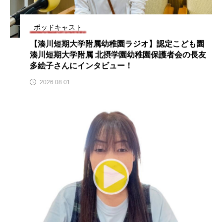
名
ス リバーサイド4部作を特集し
意識しています 三田グリーン
ました！
ットの山本さん
2024.03.07
2026.07.14
ポッドキャスト
【湊川短期大学附属幼稚園ラジオ】認定こども園
湊川短期大学附属 北摂学園幼稚園保護者会の長友
TAG LIST
多絵子さんにインタビュー！
2026.08.01
10周年記念
12月号
1975年のケルン・コンサート
1学期
1年生
2024年度
2025年
2025年度
2026
2026年
2026年度
20周年
2学期
3年生
4年生
6年生
6月号
77
7月
accototo
BAD GENIUS
BL出版