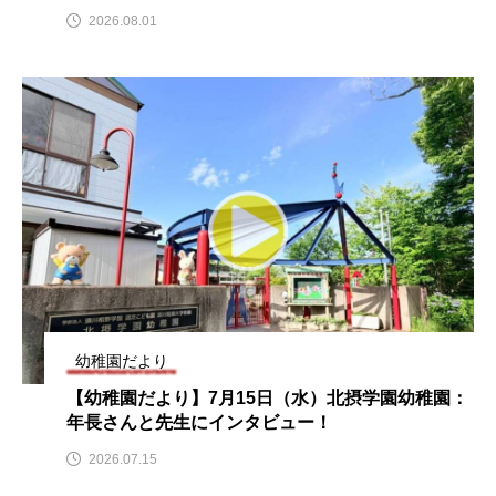
2026.08.01
こうべさんだ伝統文化体験フェスタ
こうべさんだ伝統文化体験フェスタ2026
こうべさんだ能・狂言・講談子ども教室
こぐまのいばしょ
こだわり城紀行
こども学芸員とつくる『夏のこども美術館』
こばえちゃ東北
こーろ・るみえーる
さっちゃん社協だより
すずかけ台
幼稚園だより
【幼稚園だより】7月15日（水）北摂学園幼稚園：
すずかけ台小学校
すずきまみ
年長さんと先生にインタビュー！
そんなにみないでくださいな
ちめいど
2026.07.15