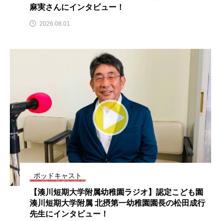
麻実さんにインタビュー！
おいしいぱんぱんでんしゃ
おいしい絵本
2026.08.01
おしえて絵本
おでかけ情報
おばあちゃんと僕の約束
おもいおいも
おーい、応為
お知らせ
かしこいエルゼ
かしこいグレーテル
かもめ食堂
がんを知り、がんを考える
きてみで東北
きもちはなにいろ？
くまぐみ
ポッドキャスト
くるまのなかには？
けやき台中学校
【湊川短期大学附属幼稚園ラジオ】認定こども園
湊川短期大学附属 北摂第一幼稚園園長の松田成行
けやき台小学校
先生にインタビュー！