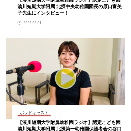
【湊川短期大学附属幼稚園ラジオ】認定こども園
youtube
Yukoの子連れハワイ旅珍道中
湊川短期大学附属 北摂中央幼稚園園長の原口富美
子先生にインタビュー！
⻑尾謙杜
2026.08.01
「THE オリバーな犬、（Gosh!!）このヤロウMOVIE」
『今日の空が一番好き、とまだ言えない僕は』
あいはらひろゆき
あかしあジュニア合唱団「さくらんぼ」
あかしあ台小学校
あじさいコンサート
あっぷっぷのぷ～
あなたが眠る間
ポッドキャスト
あの歌を憶えている
あめぽったん
【湊川短期大学附属幼稚園ラジオ】認定こども園
湊川短期大学附属 北摂第一幼稚園保護者会の谷口
いばら姫
おいしいおのまとぺ