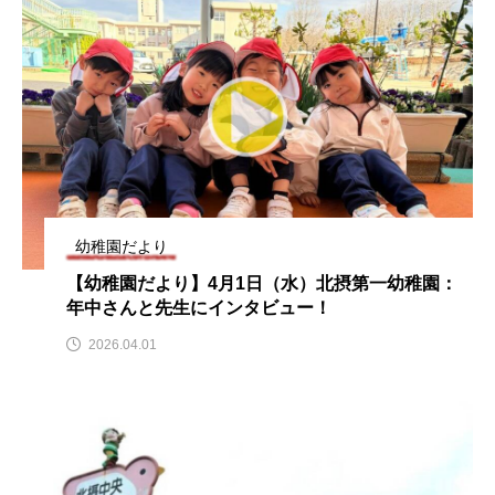
ままとこひろば
みなとっちラジオ！
みるくっくキッズクラブ逆瀬川
みるくっ子通信
みるくのえほん
みるく・ひまわり園
もたいまさこ
もっと知りたい認知症のこと
幼稚園だより
もんがきとしこの知りたい、聞きたい、伝えたい
【幼稚園だより】4月1日（水）北摂第一幼稚園：
年中さんと先生にインタビュー！
やよい幼稚園
ゆたかな第三の人生のススメ
2026.04.01
ゆりのき台中学校
ゆりのき台小学校
わたしらしく心豊かに過ごすためのふくし情報！
わたなべあや
わらべうたベビーマッサージ