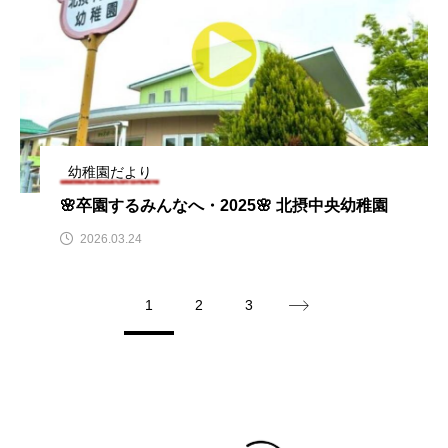
アカデミックコモンズ
アクトスクエア
アナ・レナス
アニバーサリースクラップブッキング
アニメーション映画
アプレンティス
幼稚園だより
🌸卒園するみんなへ・2025🌸 北摂中央幼稚園
アメリカ
アメリカ・イギリス製作
2026.03.24
アメリカ映画
アメリカ製作
1
2
3
アリのおでかけ
アリアナ・グランデ
アリス館
アル・パチーノ
アンプラグド
アン・ハサウェイ
アーカイブ
アート