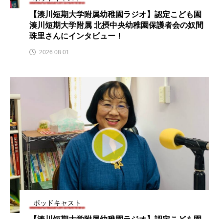
ROKKO森の音ミュージアム
Rooting Aroma
【湊川短期大学附属幼稚園ラジオ】認定こども園
湊川短期大学附属 北摂中央幼稚園保護者会の奴間
SAKDAC HARMO
珠里さんにインタビュー！
SANDA ORGANIC VILLAGE MEETINGのつながるラジオ
2026.08.01
SDGs・タイプスマート農業推進プロジェクト関西学院
AgriNOVA
SIKIガーデン Autumn Season
Singing with a smile
snowwhite
SPOTTED PRODUCTIONS/TWIN
SUNSUNキッズ
The Room Next Door
This is SUEKI
We Live In Time
WICKED
ポッドキャスト