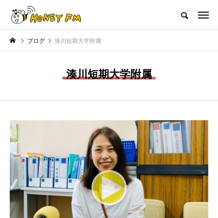
ハニーエフエム｜地域・人にフォーカスし発信するウェブラジオ局
ブログ
湊川短期大学附属
HOME
ハニーFMの紹介
後援申請
フリーペーパー
プレイ
湊川短期大学附属
NEW POST
JAZZ BAR COZY
MY SWEET GARDEN
美
最終回【JAZZ Bar cozy】3月7
【マイスイートガーデン】7月1
日（木）今回はビル・エヴァン
日（火）配信 庭づくりは曲線