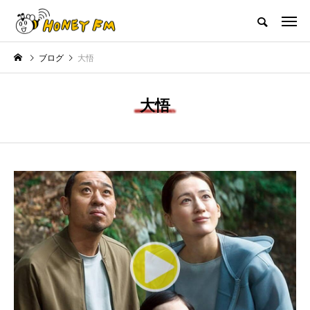
ハニーエフエム｜地域・人にフォーカスし発信するウェブラジオ局
ブログ
大悟
HOME
ハニーFMの紹介
後援申請
フリーペーパー
プレイ
大悟
NEW POST
レゼント
JAZZ BAR COZY
MY SWEET
ント】兵庫陶芸美
最終回【JAZZ Bar cozy】3月7
【マイスイート
こども学芸員とつ
日（木）今回はビル・エヴァン
日（火）配信