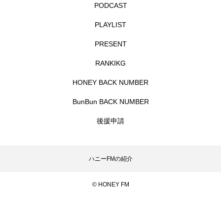
PODCAST
CONCLAVE
CROSSING 心の交差点
PLAYLIST
DEPARTURES
FACES PLACES
globe
PRESENT
HAMNET
HERE 時を越えて
HONEY
RANKIKG
HONEY BACK NUMBER
HONEY FM
IT’S OKAY！
J-POP
BunBun BACK NUMBER
JAZZ
KADOKAWA
KDDI
後援申請
LATE SHIFT
Let's 追求 The 牛肉
lets追求the牛肉
LOST LAND
ハニーFMの紹介
MOCOコレクション オムニバス
© HONEY FM
Playground/校庭
ROKKO 森の音ミュージアム