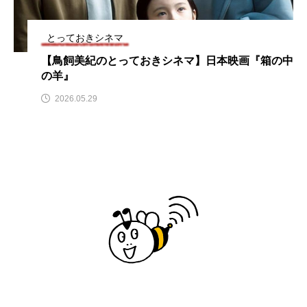
も美術館』」 5名
ス リバーサイド4部作を特集し
意識していま
ゼント！
ました！
ットの山本さ
2024.03.07
2026.07.14
とっておきシネマ
【鳥飼美紀のとっておきシネマ】日本映画『箱の中
の羊』
TAG LIST
2026.05.29
10周年記念
12月号
1975年のケルン・コンサート
1学期
1年生
2024年度
2025年
2025年度
2026
2026年
2026年度
20周年
2学期
3年生
4年生
6年生
6月号
77
7月
accototo
BAD GENIUS
BL出版