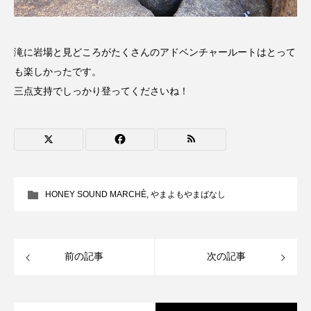
フィンランド
フェルザン・オズペテク
フラワータウン
フラワータウン市民センター
滝に岩場と見どころがたくさんのアドベンチャールートはとって
も楽しかったです。
フラワータウン市民センターホール
フランス
三点支持でしっかり登ってくださいね！
フランス映画
フリーペーパー
フレーベル館
ブノワ・ドゥローム
ブライアン・エプスタイン
HONEY SOUND MARCHÈ
,
やまよもやまばなし
ブリジット・ジョーンズの日記
ブリッタ・テッケントラップ
ブレーメンの町楽隊
前の記事
次の記事
ブレーメンの音楽隊
プライベート・ケース
プレイリスト
プレゼント
ベルギー