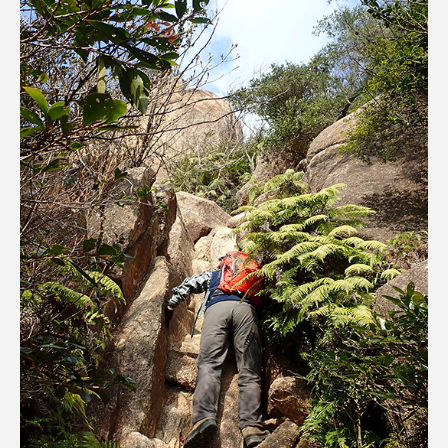
ダイヤモンド 私たちの衣装工房
ダニエル・オートゥイユ
ダミアーノ・ミキエレット
チャイルド・フィルム
チャップリン
チャールズ・ディケンズ
チン・ソヨン
ツォウ・シーチン
ツーリストファミリー
デュオ 1/2のピアニスト
デンマーク
トム・ヒドルストン
トリデミー賞
トルコ
ドイツ
ドキュメンタリー
ドナルド・トランプ