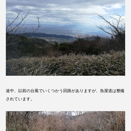
ちめいど雄介のお砂糖ミルクはどうされますか
つつじが丘小学校
つながりCafe‐Nanana no Moe
つなごーごー
てっぺんの向こうにあなたがいる
とくとくトーク
とっておきシネマ
なきごえバス
にげてさがして
のん
はたらくおやさい バナナもいるよ！
ばらぐみ
ぱかっ
ひとつの机、ふたつの制服
途中、以前の台風でいくつかう回路がありますが、魚屋道は整備
されています。
ひろかわさえこ
ぴぽん
ふくし情報
ふじ幼稚園
ふたりの魔女
ふつうの子ども
ぶらりまち歩き
まこみちの爆笑肉トーク！