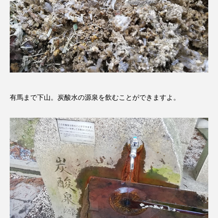
アカデミックコモンズ
アクトスクエア
アナ・レナス
アニバーサリースクラップブッキング
アニメーション映画
アプレンティス
有馬まで下山。炭酸水の源泉を飲むことができますよ。
アメリカ
アメリカ・イギリス製作
アメリカ映画
アメリカ製作
アリのおでかけ
アリアナ・グランデ
アリス館
アル・パチーノ
アンプラグド
アン・ハサウェイ
アーカイブ
アート