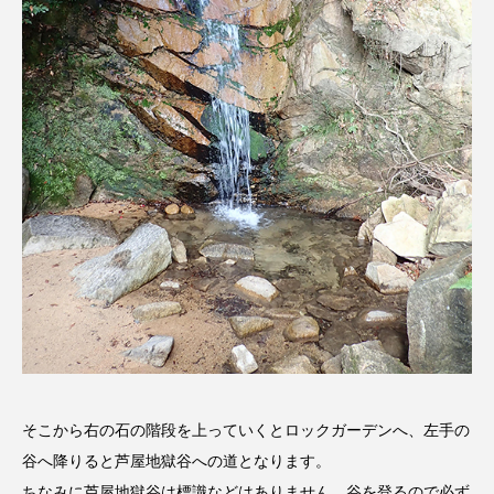
ROKKO森の音ミュージアム
Rooting Aroma
SAKDAC HARMO
SANDA ORGANIC VILLAGE MEETINGのつながるラジオ
SDGs・タイプスマート農業推進プロジェクト関西学院
AgriNOVA
SIKIガーデン Autumn Season
Singing with a smile
snowwhite
SPOTTED PRODUCTIONS/TWIN
SUNSUNキッズ
The Room Next Door
そこから右の石の階段を上っていくとロックガーデンへ、左手の
This is SUEKI
We Live In Time
WICKED
谷へ降りると芦屋地獄谷への道となります。
ちなみに芦屋地獄谷は標識などはありません。谷を登るので必ず