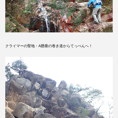
エル・ファニング
エレノアってグレイト。
エンターテインメント
オダギリジョー
オダギリ・ジョー
オム・ハヌル
クライマーの聖地・A懸垂の巻き道からてっぺんへ！
オーケストラ
カタール
カナダ映画
カフェテラス
カラーモンスター
カンヌ国際映画祭
カーテンコールの灯
ガーデニングラジオ
キム・へヨン
キング・オブ・キングス
クラファン
クリスマス
クロエ・ジャオ
グリム兄弟