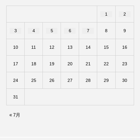
三田男声合唱団
三田祥雲館高校
1
2
三田西陵高校
三田警察オンライン
三田音楽家連盟
三翠会の想い出ラジオ
3
4
5
6
7
8
9
三輪小学校
上野台中学校
10
11
12
13
14
15
16
世界三大ヒルズ合同演奏会
中国映画
17
18
19
20
21
22
23
中坪かなえの いち、に、散歩!!
中学校
24
25
26
27
28
29
30
中島みゆき
中谷千代子
31
中野慶理ピアノリサイタル
丹波篠山市
« 7月
事実無根
五味ヒロミ
交通安全教室
京都国際博物館
京都市