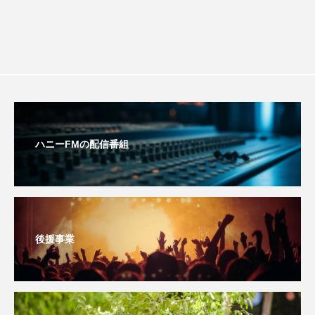
ミルクひまわり園
ミルサポひろば
ムハマド・ショフィック・リア・フッディン
ムビチケ
ムビチケカード
ムロツヨシ
メキシコ映画
モンテ・クリスト伯
ハニーFMの配信番組
ユニバーサル・ランゲージ
ユニバーサル映画
ユマ・サーマン
ヨアキム・トリアー
ヨシタケシンスケ
ヨッチョレ
後援事業
ラプソディ・ラプソディ
ラ・コシーナ／厨房
リスナープレゼント
リバイバル上映