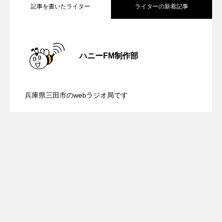
記事を書いたライター
ライターの新着記事
ベルギー映画
ペット写真大募集！
【鳥飼美紀のとっておきシネマ】日本映
2026.08.07
ホーリー・カウ
ポッドキャスト
ハニーFM制作部
ポーランド
ポール・メスカル
【ミラクルウィッシュの夢を形にミラク
2026.08.07
画『平行と垂直』
マイク・フラナガン
マイケル・キートン
兵庫県三田市のwebラジオ局です
【さっちゃん社協だより】8月6日（木）
2026.08.06
ルタイムズ】8月7日（金）配信 麹ラン
マイスイートガーデン
マタニティ
マルティネス
マレフィセント
マレーシア
配信 ボランティア活動センターを紹介
チを楽しみながら学ぶ親子コミュニケー
マーク・ハミル
マー・シーユエン
します
ション講座開催！
ミモザフィルムズ
ミュージカル
ミラクルウィッシュの夢を形にミラクルタイムズ