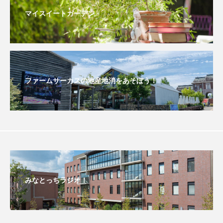
リレー
マイスイートガーデン
リード・タイプ宇宙教育プロジェクトUNIVERSE＆
リー・ミラー 彼女の瞳が映す世界
ルイーザ・ラニエリ
ルノワール
ファームサーカスの地産地消をあそぼう！
レイラへの扉
レオニー・ベネシュ
レベッカ・ズロトヴスキ
ロザリー
ロストランド
ロヒンギャ
ヴィヴァルディと私
みなとっちラジオ！
ヴォルフラーツハウゼン児童合唱団
一ノ葉千穂芸道６０周年リサイタル（足立紫颯吟道３５