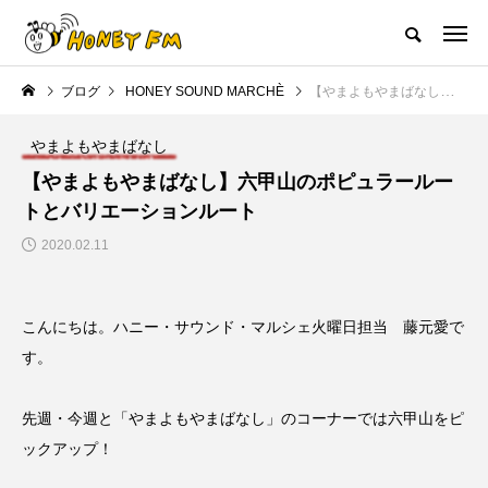
ハニーエフエム｜地域・人にフォーカスし発信するウェブラジオ局
ブログ
HONEY SOUND MARCHÈ
【やまよもやまばなし】六甲山のポピュラールートとバリエーションルート
HOME
ハニーFMの紹介
後援申請
フリーペーパー
プレイ
やまよもやまばなし
NEW POST
【やまよもやまばなし】六甲山のポピュラールー
トとバリエーションルート
JAZZ BAR COZY
MY SWEET GARDEN
2020.02.11
こんにちは。ハニー・サウンド・マルシェ火曜日担当 藤元愛で
す。
先週・今週と「やまよもやまばなし」のコーナーでは六甲山をピ
ックアップ！
美
最終回【JAZZ Bar cozy】3月7
【マイスイートガーデン】7月1
日（木）今回はビル・エヴァン
日（火）配信 庭づくりは曲線