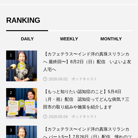
周年慶賀）
RANKING
七羽のカラス
三つのことば
三まいの羽
三少
三田あさひ幼稚園
DAILY
WEEKLY
MONTHLY
三田あさひ幼稚園2025年度卒園生 お絵かき＆インタビ
【カフェテラス〜インド洋の真珠スリランカ
ュー
1
1
へ 最終回〜】8月2日（日）配信 いよいよ友
三田くらし歳時記
三田けやき台幼稚園
人宅へ
ポッドキャスト
2026.08.02
三田けやき台認定こども園
三田さち幼稚園
【もっと知りたい認知症のこと】5月4日
2
2
三田つつじが丘幼稚園
（月・祝）配信 認知症ってどんな病気？三
田市の取り組みや施策を紹介します
三田つつじが丘認定こども園
ポッドキャスト
2026.05.04
三田つつじヶ丘幼稚園
【カフェテラス〜インド洋の真珠スリランカ
3
3
へ パート5〜】7月26日（日）配信 憧れのツ