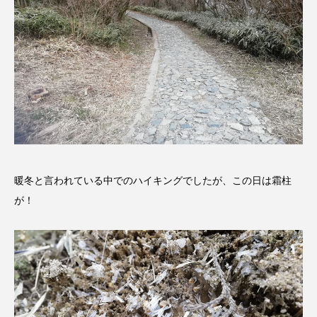
ままとこひろば
みなとっちラジオ！
みるくっくキッズクラブ逆瀬川
みるくっ子通信
みるくのえほん
みるく・ひまわり園
もたいまさこ
もっと知りたい認知症のこと
もんがきとしこの知りたい、聞きたい、伝えたい
暖冬と言われている中でのハイキングでしたが、この日は霜柱
やよい幼稚園
ゆたかな第三の人生のススメ
が！
ゆりのき台中学校
ゆりのき台小学校
わたしらしく心豊かに過ごすためのふくし情報！
わたなべあや
わらべうたベビーマッサージ