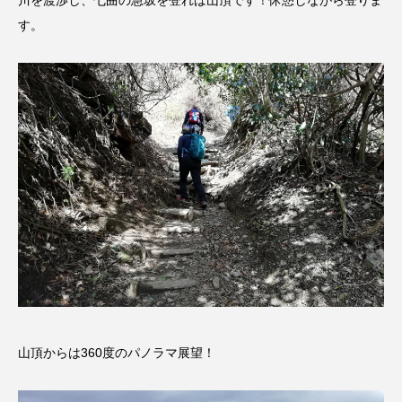
川を渡渉し、七曲の急坂を登れば山頂です！休憩しながら登りま
こうべさんだ伝統文化体験フェスタ
す。
こうべさんだ伝統文化体験フェスタ2026
こうべさんだ能・狂言・講談子ども教室
こぐまのいばしょ
こだわり城紀行
こども学芸員とつくる『夏のこども美術館』
こばえちゃ東北
こーろ・るみえーる
さっちゃん社協だより
すずかけ台
すずかけ台小学校
すずきまみ
山頂からは360度のパノラマ展望！
そんなにみないでくださいな
ちめいど