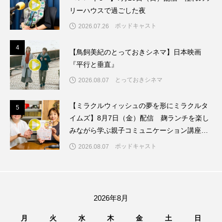
三田つつじヶ丘認定こども園
三田ジュニアバンド
リーハウスで過ごした夜
ポッドキャスト
2026.07.26
三田ビール検定
三田国際ジュニア合唱祭
4
4
【鳥飼美紀のとっておきシネマ】日本映画
三田小学校
三田少年少女合唱団
三田市
『平行と垂直』
三田市まちづくり協働センター
とっておきシネマ
2026.08.07
三田市まちのブランド観光課
【ミラクルウィッシュの夢を形にミラクルタ
5
5
イムズ】8月7日（金）配信 麹ランチを楽し
三田市ママ音楽隊サンダワマミー
三田市合唱連盟
みながら学ぶ親子コミュニケーション講座開
催！
ポッドキャスト
2026.08.07
三田市消防団
三田市私立幼稚園連合会
三田市総合文化センター
2026年8月
三田松聖高等学校コーラス部
三田混声合唱団
月
火
水
木
金
土
日