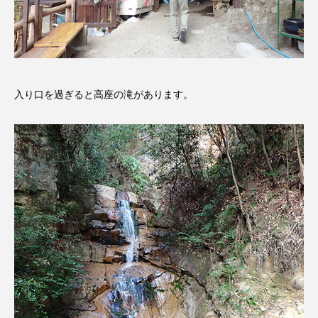
CONCLAVE
CROSSING 心の交差点
DEPARTURES
FACES PLACES
globe
HAMNET
HERE 時を越えて
HONEY
入り口を過ぎると高座の滝があります。
HONEY FM
IT’S OKAY！
J-POP
JAZZ
KADOKAWA
KDDI
LATE SHIFT
Let's 追求 The 牛肉
lets追求the牛肉
LOST LAND
MOCOコレクション オムニバス
Playground/校庭
ROKKO 森の音ミュージアム