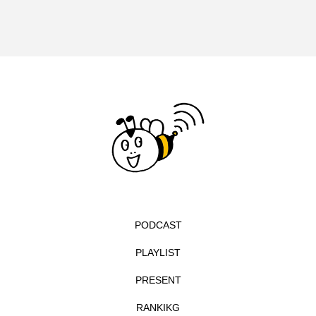
入園説明会
入学
全力！名宝物語
八景中学校
六甲ヒルズ室内オーケストラ
六甲山
兵庫こだわり城紀行
兵庫県
兵庫県三田市
兵庫県立美術館
兵庫陶芸美術館
内田麟太郎
内藤剛志
刀剣乱舞
初監督作
利重剛
劇場版
募集中
北摂三田高校
北摂中央幼稚園
PODCAST
北摂学園幼稚園
北村一輝
北野天神
PLAYLIST
PRESENT
十二人の狩人
卒団コンサート
卒園
RANKIKG