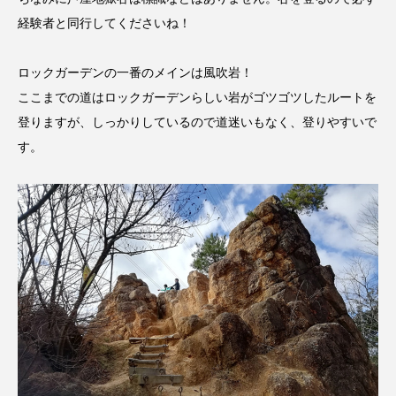
youtube
Yukoの子連れハワイ旅珍道中
経験者と同行してくださいね！
⻑尾謙杜
ロックガーデンの一番のメインは風吹岩！
「THE オリバーな犬、（Gosh!!）このヤロウMOVIE」
ここまでの道はロックガーデンらしい岩がゴツゴツしたルートを
登りますが、しっかりしているので道迷いもなく、登りやすいで
『今日の空が一番好き、とまだ言えない僕は』
す。
あいはらひろゆき
あかしあジュニア合唱団「さくらんぼ」
あかしあ台小学校
あじさいコンサート
あっぷっぷのぷ～
あなたが眠る間
あの歌を憶えている
あめぽったん
いばら姫
おいしいおのまとぺ