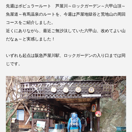
名
ス リバーサイド4部作を特集し
意識しています 三田グリーン
先週はポピュラールート 芦屋川～ロックガーデン～六甲山頂～
ました！
ットの山本さん
2024.03.07
2026.07.14
魚屋道～有馬温泉のルートを、今週は芦屋地獄谷と荒地山の周回
コースをご紹介しました。
近くにありながら、最近ご無沙汰していた六甲山、改めてよい山
TAG LIST
だなぁ～と実感しました！
10周年記念
12月号
いずれも起点は阪急芦屋川駅、ロックガーデンの入り口までは同
じです。
1975年のケルン・コンサート
1学期
1年生
2024年度
2025年
2025年度
2026
2026年
2026年度
20周年
2学期
3年生
4年生
6年生
6月号
77
7月
accototo
BAD GENIUS
BL出版