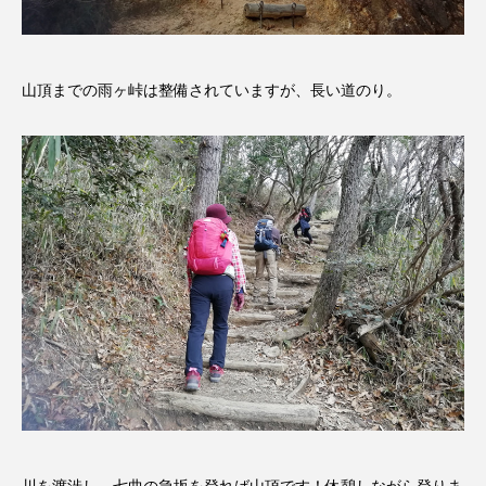
おいしいぱんぱんでんしゃ
おいしい絵本
山頂までの雨ヶ峠は整備されていますが、長い道のり。
おしえて絵本
おでかけ情報
おばあちゃんと僕の約束
おもいおいも
おーい、応為
お知らせ
かしこいエルゼ
かしこいグレーテル
かもめ食堂
がんを知り、がんを考える
きてみで東北
きもちはなにいろ？
くまぐみ
くるまのなかには？
けやき台中学校
けやき台小学校