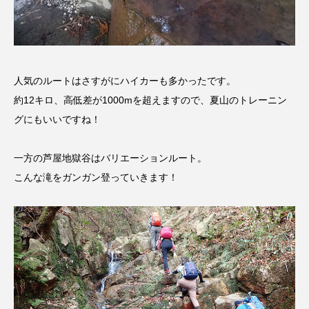
イエス・キリスト
イギリス
イギリス映画
イギリス製作
イタリア
イタリア映画
イベント
イラク
インタビュー
人気のルートはさすがにハイカーも多かったです。
約12キロ、高低差が1000mを超えますので、夏山のトレーニン
インド映画
イ・レ
ウィキッド
グにもいいですね！
ウィキッド 永遠の約束
一方の芦屋地獄谷はバリエーションルート。
ウィリアム・シェイクスピア
こんな滝をガンガン登っていきます！
ウインド・アンサンブル・コスモス
ウインド･アンサンブル･コスモス
エディントンへようこそ
エミリア・ペレス
エミリー・ワトソン
エリーザ・シュロット