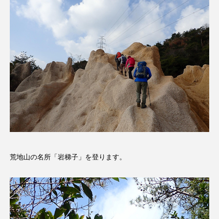
ジャネル・ツァイ
ジューン・スキップ
ジョディ・フォスター
ジョージア
スイス
スイス映画
スウェーデン
スカーレット・ヨハンソン
スケルトン！のりもの編
スターキャットアルバトロス・フィルム
スティーブン・キング
スペイン映画
荒地山の名所「岩梯子」を登ります。
スペシャルナビゲーター
セイハ英語学院
センチメンタル・バリュー
ソミーラ・リア・フッディン
タイ映画