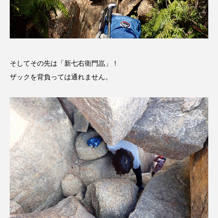
ドマーニ！ 愛のことづて
ナースコール
ニーナ・イエ
ノルウェー映画
ハサン・ハーディ
ハムネット
そしてその先は「新七右衛門嵓」！
ザックを背負っては通れません。
バッド・ジーニアス
バニーン・アハマド・ナーイフ
バンドー神戸青少年科学館
パルコ
ヒトラーの毒見役
ヒョン・ウソク
ピチカート・ママ
ファームサーカスの地産地消をあそぼう！