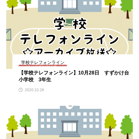
ままとこひろば
みなとっちラジオ！
みるくっくキッズクラブ逆瀬川
みるくっ子通信
みるくのえほん
みるく・ひまわり園
もたいまさこ
もっと知りたい認知症のこと
学校テレフォンライン
【学校テレフォンライン】10月28日 すずかけ台
もんがきとしこの知りたい、聞きたい、伝えたい
小学校 3年生
やよい幼稚園
ゆたかな第三の人生のススメ
2020.10.28
ゆりのき台中学校
ゆりのき台小学校
わたしらしく心豊かに過ごすためのふくし情報！
わたなべあや
わらべうたベビーマッサージ