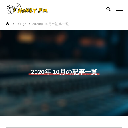
ハニーエフエム｜地域・人にフォーカスし発信するウェブラジオ局
ブログ
2020年 10月の記事一覧
HOME
ハニーFMの紹介
後援申請
フリーペーパー
プレイ
NEW POST
JAZZ BAR COZY
MY SWEET GARDEN
2020年 10月の記事一覧
美
最終回【JAZZ Bar cozy】3月7
【マイスイートガーデン】7月1
日（木）今回はビル・エヴァン
日（火）配信 庭づくりは曲線