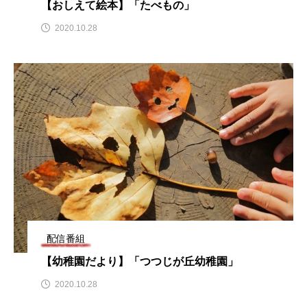
【おしえて絵本】「たべもの」
こうべさんだ伝統文化体験フェスタ
2020.10.28
こうべさんだ伝統文化体験フェスタ2026
こうべさんだ能・狂言・講談子ども教室
こぐまのいばしょ
こだわり城紀行
こども学芸員とつくる『夏のこども美術館』
こばえちゃ東北
こーろ・るみえーる
さっちゃん社協だより
すずかけ台
配信番組
すずかけ台小学校
すずきまみ
【幼稚園だより】「つつじが丘幼稚園」
そんなにみないでくださいな
ちめいど
2020.10.28