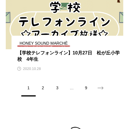
アカデミックコモンズ
アクトスクエア
アナ・レナス
アニバーサリースクラップブッキング
HONEY SOUND MARCHÈ
アニメーション映画
アプレンティス
【学校テレフォンライン】10月27日 松が丘小学
校 4年生
アメリカ
アメリカ・イギリス製作
2020.10.28
アメリカ映画
アメリカ製作
1
2
3
…
9
アリのおでかけ
アリアナ・グランデ
アリス館
アル・パチーノ
アンプラグド
アン・ハサウェイ
アーカイブ
アート