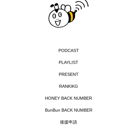
イエス・キリスト
イギリス
イギリス映画
イギリス製作
イタリア
イタリア映画
イベント
イラク
インタビュー
インド映画
イ・レ
ウィキッド
PODCAST
ウィキッド 永遠の約束
PLAYLIST
PRESENT
ウィリアム・シェイクスピア
RANKIKG
ウインド・アンサンブル・コスモス
HONEY BACK NUMBER
ウインド･アンサンブル･コスモス
BunBun BACK NUMBER
エディントンへようこそ
エミリア・ペレス
後援申請
エミリー・ワトソン
エリーザ・シュロット