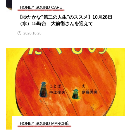
HONEY SOUND CAFE
おいしいぱんぱんでんしゃ
おいしい絵本
【ゆたかな“第三の人生”のススメ】10月28日
（水）15時台 大前衛さんを迎えて
おしえて絵本
おでかけ情報
2020.10.28
おばあちゃんと僕の約束
おもいおいも
おーい、応為
お知らせ
かしこいエルゼ
かしこいグレーテル
かもめ食堂
がんを知り、がんを考える
きてみで東北
きもちはなにいろ？
くまぐみ
くるまのなかには？
けやき台中学校
HONEY SOUND MARCHÈ
けやき台小学校