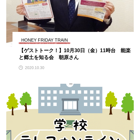
ROKKO森の音ミュージアム
Rooting Aroma
SAKDAC HARMO
SANDA ORGANIC VILLAGE MEETINGのつながるラジオ
HONEY FRIDAY TRAIN
SDGs・タイプスマート農業推進プロジェクト関西学院
【ゲストトーク！】10月30日（金）11時台 能楽
AgriNOVA
と郷土を知る会 朝原さん
2020.10.30
SIKIガーデン Autumn Season
Singing with a smile
snowwhite
SPOTTED PRODUCTIONS/TWIN
SUNSUNキッズ
The Room Next Door
This is SUEKI
We Live In Time
WICKED