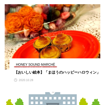
ちめいど雄介のお砂糖ミルクはどうされますか
つつじが丘小学校
つながりCafe‐Nanana no Moe
つなごーごー
てっぺんの向こうにあなたがいる
とくとくトーク
とっておきシネマ
なきごえバス
にげてさがして
のん
はたらくおやさい バナナもいるよ！
ばらぐみ
HONEY SOUND MARCHÈ
ぱかっ
ひとつの机、ふたつの制服
【おいしい絵本】「まほうのハッピーハロウィン」
2020.10.28
ひろかわさえこ
ぴぽん
ふくし情報
ふじ幼稚園
ふたりの魔女
ふつうの子ども
ぶらりまち歩き
まこみちの爆笑肉トーク！