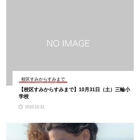
名
ス リバーサイド4部作を特集し
意識しています 三田グリーン
ました！
ットの山本さん
2024.03.07
2026.07.14
TAG LIST
10周年記念
12月号
1975年のケルン・コンサート
1学期
1年生
校区すみからすみまで
2024年度
2025年
2025年度
2026
【校区すみからすみまで】10月31日（土）三輪小
学校
2026年
2026年度
20周年
2学期
2020.10.31
3年生
4年生
6年生
6月号
77
7月
accototo
BAD GENIUS
BL出版