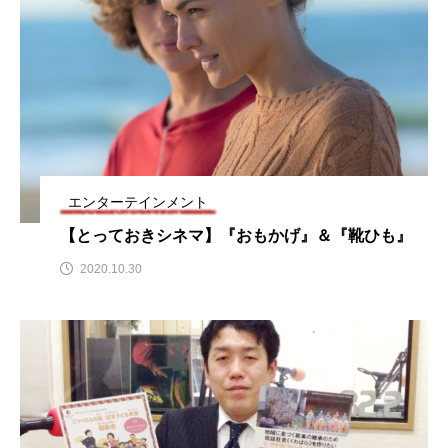
CONCLAVE
CROSSING 心の交差点
DEPARTURES
FACES PLACES
globe
HAMNET
HERE 時を越えて
HONEY
HONEY FM
IT’S OKAY！
J-POP
エンターテインメント
JAZZ
KADOKAWA
KDDI
【とっておきシネマ】『おもかげ』＆『靴ひも』
LATE SHIFT
Let's 追求 The 牛肉
2020.10.30
lets追求the牛肉
LOST LAND
MOCOコレクション オムニバス
Playground/校庭
ROKKO 森の音ミュージアム