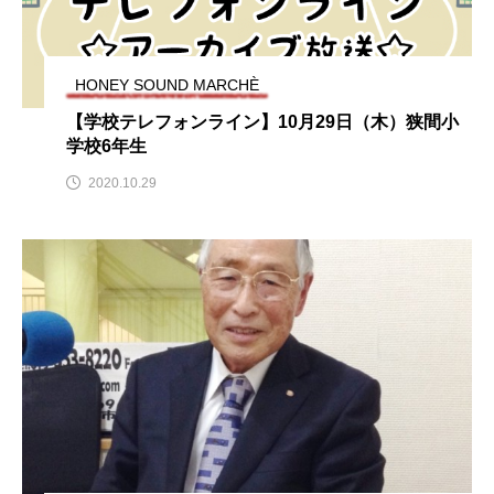
youtube
Yukoの子連れハワイ旅珍道中
⻑尾謙杜
HONEY SOUND MARCHÈ
「THE オリバーな犬、（Gosh!!）このヤロウMOVIE」
【学校テレフォンライン】10月29日（木）狭間小
学校6年生
『今日の空が一番好き、とまだ言えない僕は』
2020.10.29
あいはらひろゆき
あかしあジュニア合唱団「さくらんぼ」
あかしあ台小学校
あじさいコンサート
あっぷっぷのぷ～
あなたが眠る間
あの歌を憶えている
あめぽったん
いばら姫
おいしいおのまとぺ