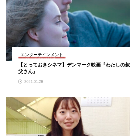
CONCLAVE
CROSSING 心の交差点
DEPARTURES
FACES PLACES
globe
HAMNET
HERE 時を越えて
HONEY
HONEY FM
IT’S OKAY！
J-POP
エンターテインメント
【とっておきシネマ】デンマーク映画『わたしの叔
JAZZ
KADOKAWA
KDDI
父さん』
LATE SHIFT
Let's 追求 The 牛肉
2021.01.29
lets追求the牛肉
LOST LAND
MOCOコレクション オムニバス
Playground/校庭
ROKKO 森の音ミュージアム