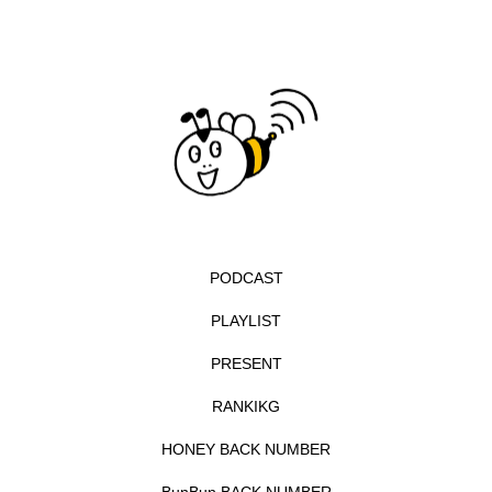
イエス・キリスト
イギリス
イギリス映画
イギリス製作
イタリア
イタリア映画
イベント
イラク
インタビュー
インド映画
イ・レ
ウィキッド
ウィキッド 永遠の約束
ウィリアム・シェイクスピア
PODCAST
PLAYLIST
ウインド・アンサンブル・コスモス
PRESENT
ウインド･アンサンブル･コスモス
RANKIKG
エディントンへようこそ
エミリア・ペレス
HONEY BACK NUMBER
エミリー・ワトソン
エリーザ・シュロット