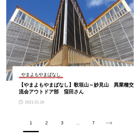
アカデミックコモンズ
アクトスクエア
アナ・レナス
アニバーサリースクラップブッキング
アニメーション映画
アプレンティス
アメリカ
アメリカ・イギリス製作
やまよもやまばなし
アメリカ映画
アメリカ製作
【やまよもやまばなし】歌垣山～妙見山 異業種交
流会アウトドア部 窪田さん
アリのおでかけ
アリアナ・グランデ
2021.01.26
アリス館
アル・パチーノ
アンプラグド
1
2
3
…
7
アン・ハサウェイ
アーカイブ
アート