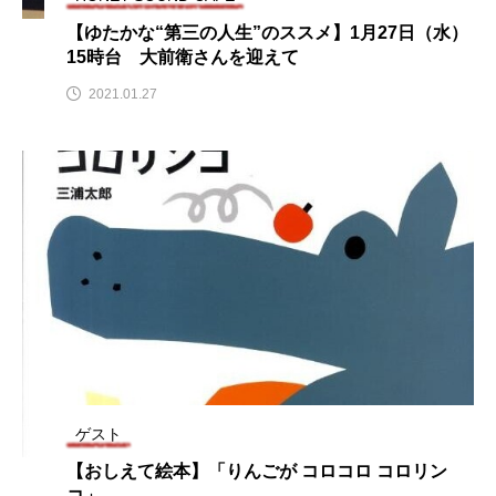
こうべさんだ伝統文化体験フェスタ
【ゆたかな“第三の人生”のススメ】1月27日（水）
15時台 大前衛さんを迎えて
こうべさんだ伝統文化体験フェスタ2026
2021.01.27
こうべさんだ能・狂言・講談子ども教室
こぐまのいばしょ
こだわり城紀行
こども学芸員とつくる『夏のこども美術館』
こばえちゃ東北
こーろ・るみえーる
さっちゃん社協だより
すずかけ台
すずかけ台小学校
すずきまみ
ゲスト
そんなにみないでくださいな
ちめいど
【おしえて絵本】「りんごが コロコロ コロリン
コ」