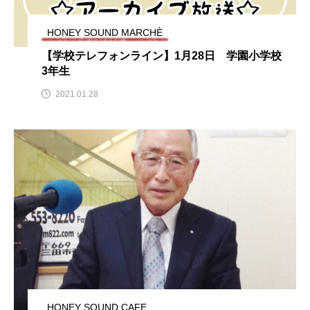
おいしいぱんぱんでんしゃ
おいしい絵本
HONEY SOUND MARCHÈ
【学校テレフォンライン】1月28日 学園小学校
おしえて絵本
おでかけ情報
3年生
2021.01.28
おばあちゃんと僕の約束
おもいおいも
おーい、応為
お知らせ
かしこいエルゼ
かしこいグレーテル
かもめ食堂
がんを知り、がんを考える
きてみで東北
きもちはなにいろ？
くまぐみ
くるまのなかには？
けやき台中学校
けやき台小学校
HONEY SOUND CAFE