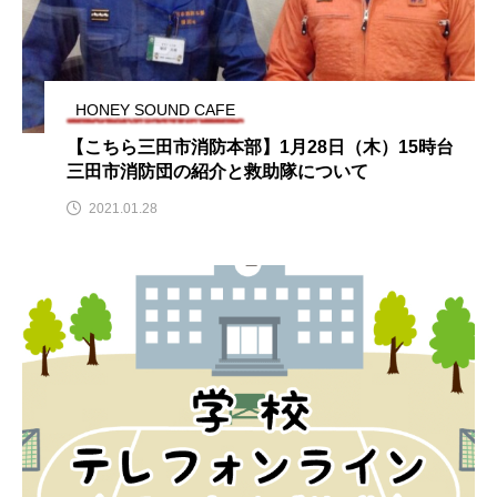
youtube
Yukoの子連れハワイ旅珍道中
⻑尾謙杜
HONEY SOUND CAFE
「THE オリバーな犬、（Gosh!!）このヤロウMOVIE」
【こちら三田市消防本部】1月28日（木）15時台
三田市消防団の紹介と救助隊について
『今日の空が一番好き、とまだ言えない僕は』
2021.01.28
あいはらひろゆき
あかしあジュニア合唱団「さくらんぼ」
あかしあ台小学校
あじさいコンサート
あっぷっぷのぷ～
あなたが眠る間
あの歌を憶えている
あめぽったん
いばら姫
おいしいおのまとぺ