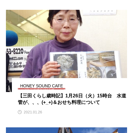
ままとこひろば
みなとっちラジオ！
みるくっくキッズクラブ逆瀬川
みるくっ子通信
みるくのえほん
みるく・ひまわり園
もたいまさこ
もっと知りたい認知症のこと
もんがきとしこの知りたい、聞きたい、伝えたい
やよい幼稚園
ゆたかな第三の人生のススメ
HONEY SOUND CAFE
【三田くらし歳時記】1月26日（火）15時台 水道
ゆりのき台中学校
ゆりのき台小学校
管が、、、(+_+)＆おせち料理について
わたしらしく心豊かに過ごすためのふくし情報！
2021.01.26
わたなべあや
わらべうたベビーマッサージ