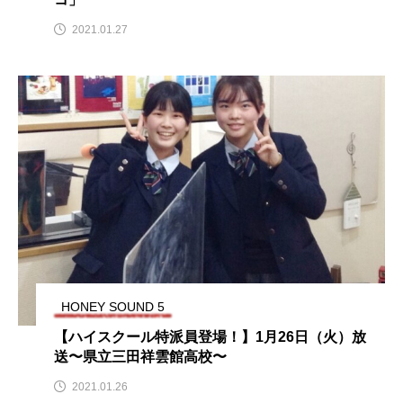
ちめいど雄介のお砂糖ミルクはどうされますか
2021.01.27
つつじが丘小学校
つながりCafe‐Nanana no Moe
つなごーごー
てっぺんの向こうにあなたがいる
とくとくトーク
とっておきシネマ
なきごえバス
にげてさがして
はたらくおやさい バナナもいるよ！
ばらぐみ
ぱかっ
ひとつの机、ふたつの制服
HONEY SOUND 5
ひろかわさえこ
ぴぽん
ふくし情報
【ハイスクール特派員登場！】1月26日（火）放
ふじ幼稚園
ふたりの魔女
ふつうの子ども
送〜県立三田祥雲館高校〜
2021.01.26
ぶらりまち歩き
まこみちの爆笑肉トーク！