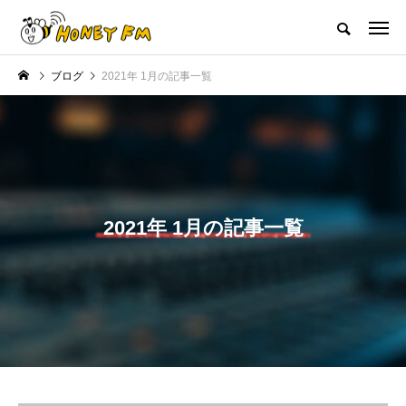
ハニーエフエム｜地域・人にフォーカスし発信するウェブラジオ局
ブログ
2021年 1月の記事一覧
HOME
ハニーFMの紹介
後援申請
フリーペーパー
プレイ
NEW POST
JAZZ BAR COZY
MY SWEET GARDEN
2021年 1月の記事一覧
美
最終回【JAZZ Bar cozy】3月7
【マイスイートガーデン】7月1
日（木）今回はビル・エヴァン
日（火）配信 庭づくりは曲線