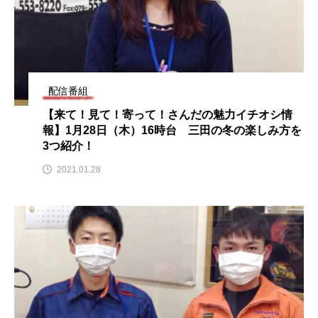
ROKKO森の音ミュージアム
Rooting Aroma
SAKDAC HARMO
SANDA ORGANIC VILLAGE MEETINGのつながるラジオ
配信番組
SDGs・タイプスマート農業推進プロジェクト関西学院
【来て！見て！寄って！さんだの魅力イチオシ情
AgriNOVA
報】1月28日（木）16時台 三田の冬の楽しみ方を
3つ紹介！
SIKIガーデン Autumn Season
2021.01.28
Singing with a smile
snowwhite
SPOTTED PRODUCTIONS/TWIN
SUNSUNキッズ
The Room Next Door
This is SUEKI
We Live In Time
WICKED