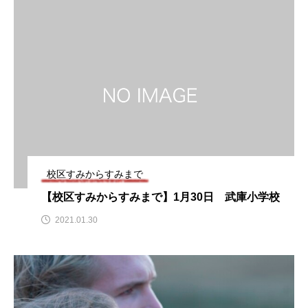
名
ス リバーサイド4部作を特集し
意識しています 三田グリーン
ました！
ットの山本さん
2024.03.07
2026.07.14
TAG LIST
10周年記念
12月号
1975年のケルン・コンサート
1学期
1年生
校区すみからすみまで
2024年度
2025年
2025年度
2026
【校区すみからすみまで】1月30日 武庫小学校
2021.01.30
2026年
2026年度
20周年
2学期
3年生
4年生
6年生
6月号
77
7月
accototo
BAD GENIUS
BL出版