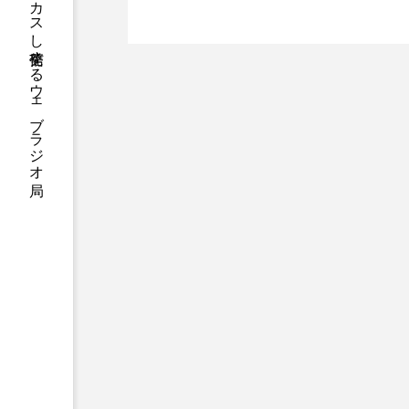
ハニーエフエム｜地域・人にフォーカスし発信するウェブラジオ局
2026.08.07
【ミラクルウィッシュの
アニメーション映画
アプ
ンチを楽しみながら学ぶ
アリのおでかけ
アリアナ
アーカイブ
アート
イタリア映画
イベント
ウィキッド 永遠の約束
ウインド･アンサンブル･コスモ
エリーザ・シュロット
エ
オダギリ・ジョー
オム・
カラーモンスター
カンヌ