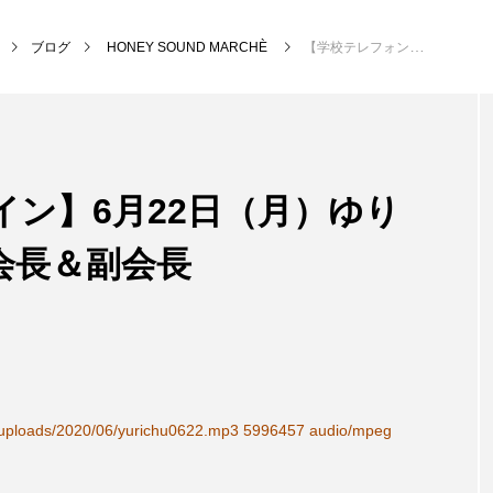
ブログ
HONEY SOUND MARCHÈ
【学校テレフォンライン】6月22日（月）ゆりのき台中学校 生徒会長＆副会長
NEW POST
ン】6月22日（月）ゆり
MY SWEET GARDEN
校区
会長＆副会長
t/uploads/2020/06/yurichu0622.mp3 5996457 audio/mpeg