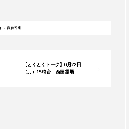
調
節
言えない僕は』
あいはらひろゆき
あかしあジュニア合唱
に
は
いコンサート
あっぷっぷのぷ～
あなたが眠る間
上
イン
,
配信番組
下
矢
おいしいおのまとぺ
おいしいぱんぱんでんしゃ
お
印
キ
んと僕の約束
おもいおいも
おーい、応為
お知ら
ー
を
使
め食堂
がんを知り、がんを考える
きてみで東北
【とくとくトーク】6月22日
っ
（月）15時台 西国霊場花
て
は？
けやき台中学校
けやき台小学校
こうべさん
く
山院 山本住職のお話
だ
さ
2026
こうべさんだ能・狂言・講談子ども教室
こぐま
い。
芸員とつくる『夏のこども美術館』
こばえちゃ東北
こー
ずかけ台
すずかけ台小学校
すずきまみ
そんなに