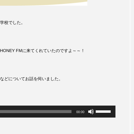
accototo
BAD GENIUS
BL出版
CONCLAVE
学校でした。
LACES
globe
HAMNET
HERE 時を越えて
JAZZ
KADOKAWA
KDDI
LATE SHIFT
L
ONEY FMに来てくれていたのですよ～～！
AND
MOCOコレクション オムニバス
Playground/校庭
ROKKO森の音ミュージアム
Rooting Aroma
SAKDAC
などについてお話を伺いました。
 MEETINGのつながるラジオ
SDGs・タイプスマート農業推進プロジェ
Singing with a smile
snowwhite
SPOTTED PRODUC
ボ
00:00
リ
m Next Door
This is SUEKI
We Live In Time
WIC
ュ
ー
⻑尾謙杜
「THE オリバーな犬、（Gosh!!）このヤロウMOV
ム