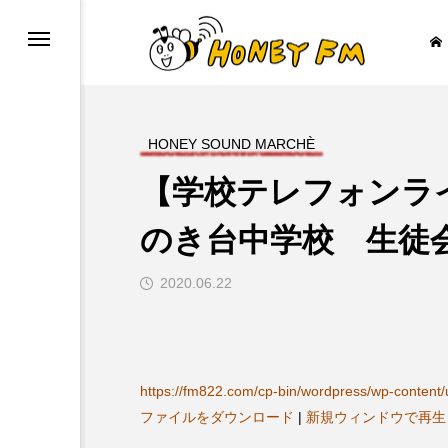
HONEY SOUND MARCHÈ
【学校テレフォンライ
ープレゼント
JAZZ BAR COZY
のき台中学校 生徒
2020.06.22

https://fm822.com/cp-bin/wordpress/wp-conten
ファイルをダウンロード
|
新規ウィンドウで再生