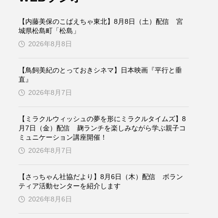
ケンズ
チン・ソヨン
【内藤美保のこばえちゃ東北】8月8日（土）配信 宮
トム・ヒドルストン
城県松島町「松島」
2026年8月8日
ドマーニ！ 愛のことづて
【鳥飼美紀のとっておきシネマ】日本映画『平行と垂
バッド・ジーニアス
直』
2026年8月7日
役
ヒョン・ウソク
【ミラクルウィッシュの夢を形にミラクルタイムズ】8
ザン・オズペテク
月7日（金）配信 麹ランチを楽しみながら学ぶ親子コ
ミュニケーション講座開催！
フランス
フランス映画
2026年8月7日
【さっちゃん社協だより】8月6日（木）配信 ボラン
ティア活動センターを紹介します
ブレーメンの音楽隊
2026年8月6日
ペット写真大募集！