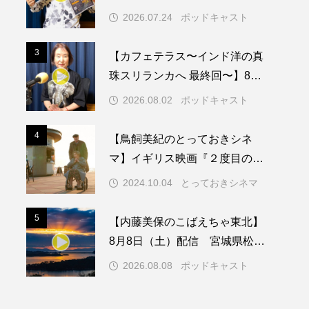
サートに来てくれた皆さん！あ
2026.07.24
ポッドキャスト
りがとうございました！
メリカ映画
アメリカ製作
3
3
【カフェテラス〜インド洋の真
ド
アン・ハサウェイ
珠スリランカへ 最終回〜】8月2
日（日）配信 いよいよ友人宅
ス製作
イタリア
2026.08.02
ポッドキャスト
へ
ウィキッド
4
4
【鳥飼美紀のとっておきシネ
マ】イギリス映画『２度目のは
なればなれ』
2024.10.04
とっておきシネマ
リー・ワトソン
5
5
【内藤美保のこばえちゃ東北】
メント
オダギリジョー
8月8日（土）配信 宮城県松島
町「松島」
カフェテラス
2026.08.08
ポッドキャスト
キム・へヨン