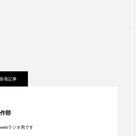
お砂糖ミルクはどうされますか
つつじが丘小学校
つながりC
向こうにあなたがいる
とくとくトーク
とっておきシネマ
はたらくおやさい バナナもいるよ！
ばらぐみ
ぱかっ
ひろかわさえこ
ぴぽん
ふくし情報
ふじ幼稚園
ち歩き
まこみちの爆笑肉トーク！
ままとこひろば
みるくっ子通信
みるくのえほん
みるく・ひまわり
新着記事
もんがきとしこの知りたい、聞きたい、伝えたい
やよい幼
東北】8月8日（土）配信 宮城県松島町「松島」
ゆりのき台中学校
ゆりのき台小学校
制作部
シネマ】日本映画『平行と垂直』
めのふくし情報！
わたなべあや
わらべうたベビーマッサ
webラジオ局です
クトスクエア
アナ・レナス
アニバーサリースクラップブ