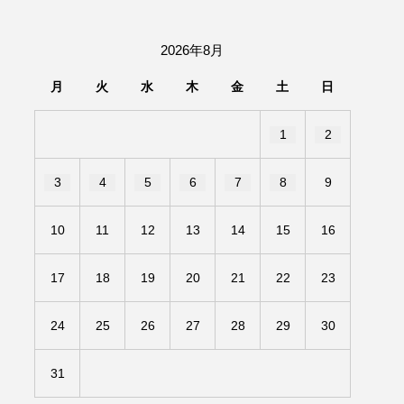
団「さくらんぼ」
2026年8月
あの歌を憶えている
月
火
水
木
金
土
日
いしい絵本
おしえて絵本
1
2
せ
かしこいエルゼ
3
4
5
6
7
8
9
きもちはなにいろ？
10
11
12
13
14
15
16
だ伝統文化体験フェスタ
17
18
19
20
21
22
23
のいばしょ
24
25
26
27
28
29
30
ろ・るみえーる
みないでくださいな
31