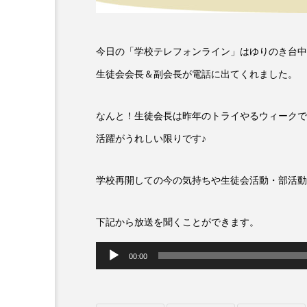
6月号
77
7月
今日の「学校テレフォンライン」はゆりのき台中
DEPARTURES
FACES P
生徒会会長＆副会長が電話に出てくれました。
IT’S OKAY！
J-POP
なんと！生徒会長は昨年のトライやるウィークでH
lets追求the牛肉
LOST L
活躍がうれしい限りです♪
ROKKO 森の音ミュージアム
学校再開しての今の気持ちや生徒会活動・部活動
SANDA ORGANIC VILLAGE
下記から放送を聞くことができます。
SIKIガーデン Autumn Season
音
00:00
SUNSUNキッズ
The Roo
声
プ
Yukoの子連れハワイ旅珍道中