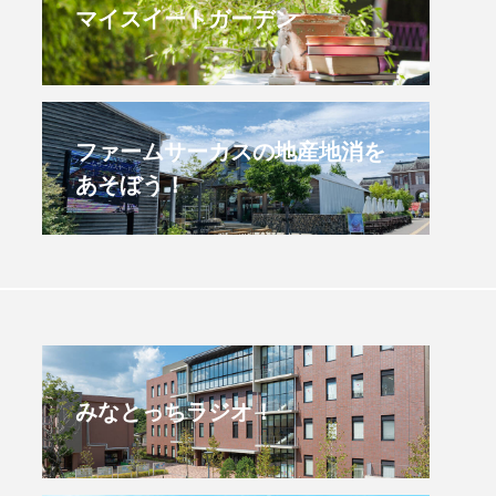
マイスイートガーデン
すみからすみまで】3月16
【放課後ラジオ！】8月
）三田市立 高平小学校
配信 県立有馬高校 第
学校農業クラブ連盟大
.03.16
2026.08.04
ファームサーカスの地産地消を
あそぼう！
みなとっちラジオ！
4年度
2025年
4年生
6年生