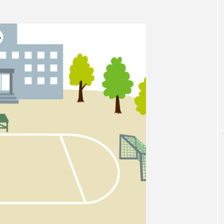
3月7日
【マイスイートガーデン】7月14
【校区
ァンス
日（火）配信 庭づくりは曲線を
日（土
しまし
意識しています 三田グリーンネ
2024
ットの山本さん
2026.07.14
TAG LIST
1975年のケルン・コンサート
1学期
1年生
202
026年
2026年度
20周年
2学期
3年生