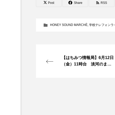
レ
Post
Share
RSS
『今日の空が一番好き、とまだ
ー
ヤ
あかしあ台小学校
あじさ
HONEY SOUND MARCHÈ
,
学校テレフォンラ
ー
あめぽったん
いばら姫
おでかけ情報
おばあちゃ
かしこいグレーテル
かも
【はちみつ情報局】6月12日
（金）11時台 淡河のまち
くまぐみ
くるまのなかに
歩き
こうべさんだ伝統文化体験フェスタ
こだわり城紀行
こども学
さっちゃん社協だより
す