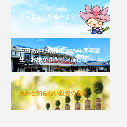
CROSSING 心の交差点
さっちゃん社協だより
HONEY
HONEY FM
et's 追求 The 牛肉
三田あさひ幼稚園2025年度卒園
生 お絵かき＆インタビュー
 HARMO
クト関西学院AgriNOVA
意外と知らない投資の世界
TIONS/TWIN
KED
youtube
IE」