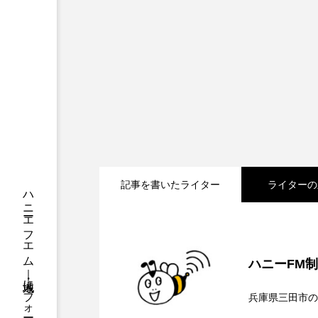
ちめいど
ちめいど雄介の
つなごーごー
てっぺんの
にげてさがして
のん
ひとつの机、ふたつの制服
ふつうの子ども
ぶらりま
みるくっくキッズクラブ逆瀬川
記事を書いたライター
ライターの
もっと知りたい認知症のこと
2026.08.08
【内藤美保のこばえちゃ
ゆたかな第三の人生のススメ
ハニーFM
2026.08.07
【鳥飼美紀のとっておき
わたしらしく心豊かに過ごすた
兵庫県三田市の
アカデミックコモンズ
ア