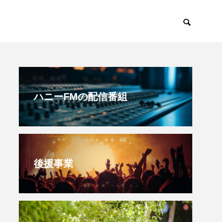
すみからすみまで
放課後ラジオ！
ハニーFMの配信番組
後援事業
