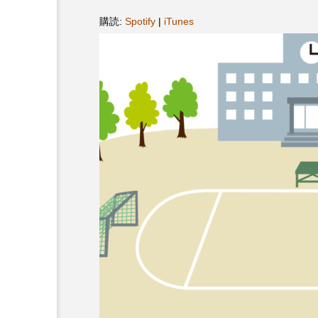
プレゼント】兵庫陶芸美
最終回【JAZZ Bar cozy】
購読:
Spotify
|
iTunes
展「こども学芸員とつく
（木）今回はビル・エヴ
ども美術館』」 5名様
リバーサイド4部作を特集
プレゼント！
た！
9
2024.03.07
10周年記念
12月号
2025年度
2026
2