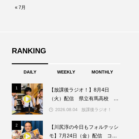
afe‐Nanana no Moe
« 7月
なきごえバス
ふたりの魔女
RANKING
みなとっちラジオ！
DAILY
WEEKLY
MONTHLY
園
もたいまさこ
1
1
【放課後ラジオ！】8月4日
稚園
（火）配信 県立有馬高校 第
74回兵庫学校農業クラブ連盟大
2026.08.04
放課後ラジオ！
会について
ージ
2
2
【川尻淳の今日もフォルテッシ
モ】7月24日（金）配信 コン
ッキング