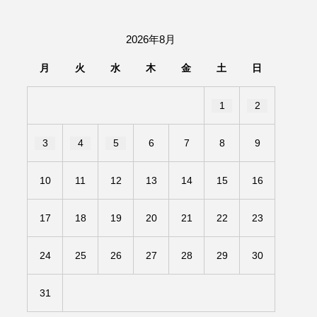
団「さくらんぼ」
2026年8月
あの歌を憶えている
月
火
水
木
金
土
日
いしい絵本
おしえて絵本
1
2
せ
かしこいエルゼ
3
4
5
6
7
8
9
きもちはなにいろ？
10
11
12
13
14
15
16
だ伝統文化体験フェスタ
17
18
19
20
21
22
23
のいばしょ
24
25
26
27
28
29
30
ろ・るみえーる
みないでくださいな
31