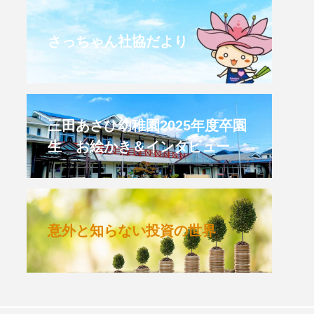
CROSSING 心の交差点
さっちゃん社協だより
HONEY
HONEY FM
et's 追求 The 牛肉
三田あさひ幼稚園2025年度卒園
生 お絵かき＆インタビュー
 HARMO
クト関西学院AgriNOVA
意外と知らない投資の世界
TIONS/TWIN
KED
youtube
IE」