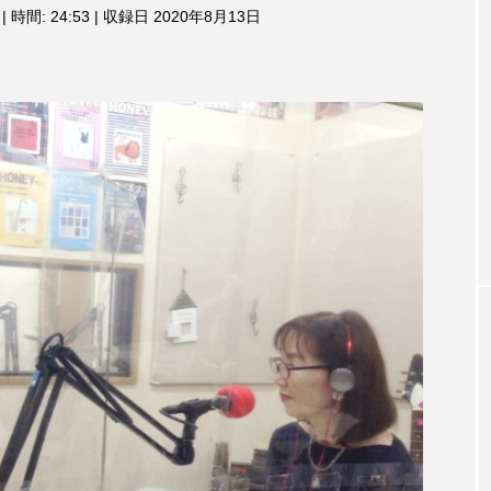
3月7日
【マイスイートガーデン】7月14
【校区
|
時間: 24:53
|
収録日 2020年8月13日
ム
調
ァンス
日（火）配信 庭づくりは曲線を
日（土
節
しまし
意識しています 三田グリーンネ
2024
に
ットの山本さん
は
2026.07.14
上
下
矢
印
キ
ー
を
使
っ
て
TAG LIST
く
だ
さ
い。
1975年のケルン・コンサート
1学期
1年生
202
026年
2026年度
20周年
2学期
3年生