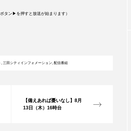
お砂糖ミルクはどうされますか
つつじが丘小学校
つながりC
ボタン▶を押すと放送が始まります）
向こうにあなたがいる
とくとくトーク
とっておきシネマ
おやさい バナナもいるよ！
ばらぐみ
ぱかっ
ひと
ふくし情報
ふじ幼稚園
ふたりの魔女
ふつう
の爆笑肉トーク！
ままとこひろば
みなとっちラジオ！
ト
,
三田シティインフォメーション
,
配信番組
みるくっ子通信
みるくのえほん
みるく・ひまわり
もんがきとしこの知りたい、聞きたい、伝えたい
やよい幼
【備えあれば憂いなし】8月
ゆりのき台中学校
ゆりのき台小学校
13日（木）16時台
めのふくし情報！
わたなべあや
わらべうたベビーマッサ
クトスクエア
アナ・レナス
アニバーサリースクラップブ