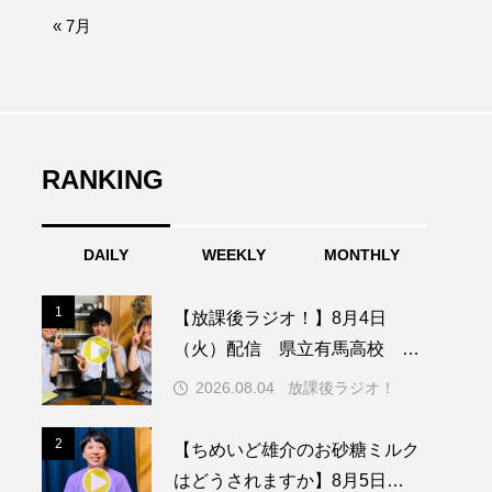
afe‐Nanana no Moe
« 7月
なきごえバス
つの机、ふたつの制服
の子ども
RANKING
DAILY
WEEKLY
MONTHLY
園
もたいまさこ
1
1
【放課後ラジオ！】8月4日
稚園
（火）配信 県立有馬高校 第
74回兵庫学校農業クラブ連盟大
2026.08.04
放課後ラジオ！
会について
ージ
2
2
【ちめいど雄介のお砂糖ミルク
はどうされますか】8月5日
ッキング