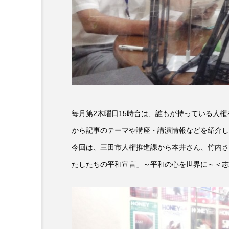
6月号
77
7月
DEPARTURES
FACES P
IT’S OKAY！
J-POP
lets追求the牛肉
LOST L
毎月第2木曜日15時台は、誰もが持っている人
ROKKO 森の音ミュージアム
から記事のテーマや講座・講演情報などを紹介し
SANDA ORGANIC VILLAGE
今回は、三田市人権推進課から本井さん、竹内さ
たしたちの平和宣言」～平和の心を世界に～＜志
SIKIガーデン Autumn Season
SUNSUNキッズ
The Roo
Yukoの子連れハワイ旅珍道中