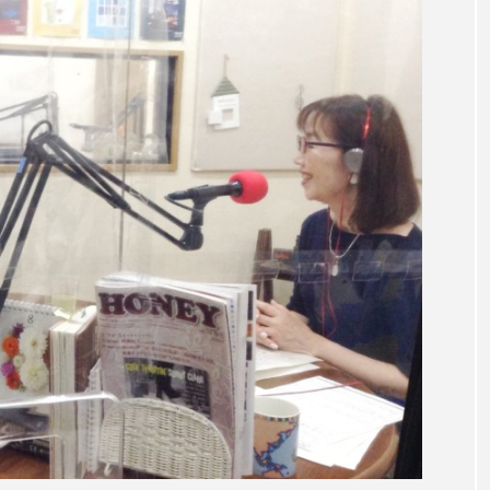
言えない僕は』
あいはらひろゆき
あかしあジュニア合唱
いコンサート
あっぷっぷのぷ～
あなたが眠る間
おいしいおのまとぺ
おいしいぱんぱんでんしゃ
お
んと僕の約束
おもいおいも
おーい、応為
お知ら
め食堂
がんを知り、がんを考える
きてみで東北
は？
けやき台中学校
けやき台小学校
こうべさん
2026
こうべさんだ能・狂言・講談子ども教室
こぐま
芸員とつくる『夏のこども美術館』
こばえちゃ東北
こー
ずかけ台
すずかけ台小学校
すずきまみ
そんなに