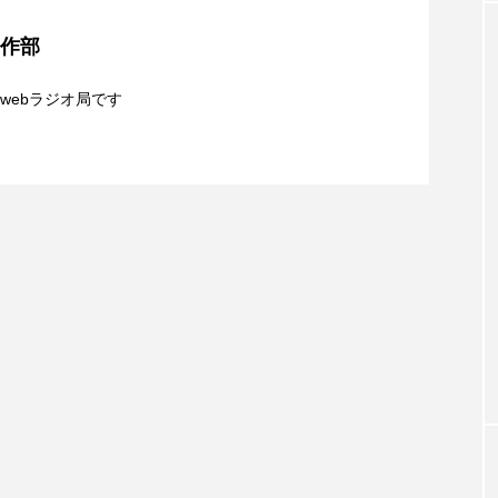
クラファン
クリスマス
クロエ・ジャオ
グリム兄
制作部
日（水）やよい幼稚園：先生に1学期や夏の過ごし方を
識について
・ブラナー
ゲスト
コクヨ
コルベスどの
コ
webラジオ局です
リー
サンキュー、チャック
ザジフィルムズ
シネ
ミルクはどうされますか】8月5日（水）配信 島根県
ヒョンソ
シルヴィオ・ソルディーニ
シンシア・エリヴォ
きの音楽祭」こぼれ話、ほか
ジェシー・バックリー
ジオジオのかんむり
ジャネル・ツ
ディ・フォスター
ジョージア
スイス
スイス映画
スケルトン！のりもの編
スターキャットアルバトロス・フィ
ペイン映画
スペシャルナビゲーター
セイハ英語学院
タイ映画
ダイヤモンド 私たちの衣装工房
ダニエル