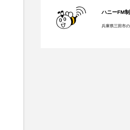
キング・オブ・キングス
ハニーFM
2026.08.05
【幼稚園だより】8月5
ト、防災に関する基礎知
グリム童話の部屋
ケネス
兵庫県三田市の
サニーサイドブックス
サ
2026.08.05
【ちめいど雄介のお砂糖
お聞きしました♪
シム・ウンギョン
シム・
の隠岐島での「とってお
ジェシカ・チャステイン
ジューン・スキップ
ジョ
スカーレット・ヨハンソン
スティーブン・キング
ス
ソミーラ・リア・フッディン