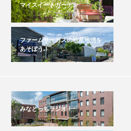
マイスイートガーデン
すみからすみまで】3月16
【放課後ラジオ！】8月
）三田市立 高平小学校
配信 県立有馬高校 第
学校農業クラブ連盟大
.03.16
2026.08.04
ファームサーカスの地産地消を
あそぼう！
みなとっちラジオ！
4年度
2025年
4年生
6年生