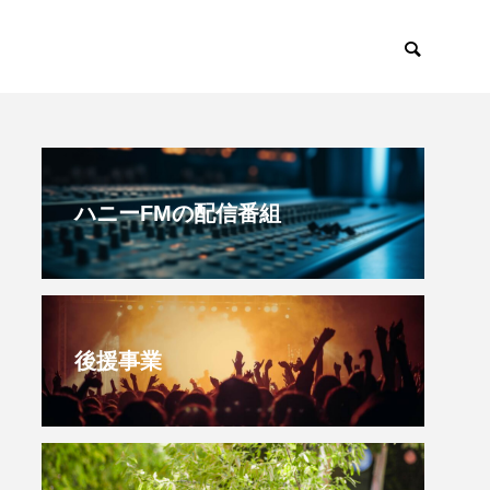
すみからすみまで
放課後ラジオ！
ハニーFMの配信番組
後援事業
