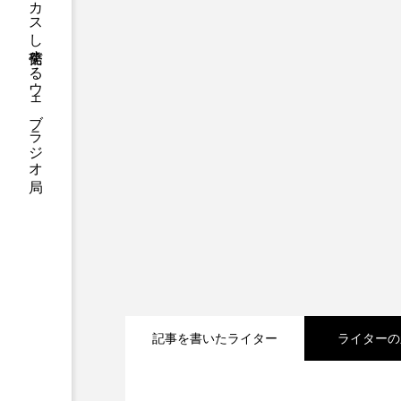
ハニーエフエム｜地域・人にフォーカスし発信するウェブラジオ局
アニメーション映画
アプ
アリのおでかけ
アリアナ
アーカイブ
アート
イタリア映画
イベント
ウィキッド 永遠の約束
ウインド･アンサンブル･コスモ
エリーザ・シュロット
エ
記事を書いたライター
ライターの
オダギリ・ジョー
オム・
カラーモンスター
カンヌ
2026.08.05
【三田警察オンライン】