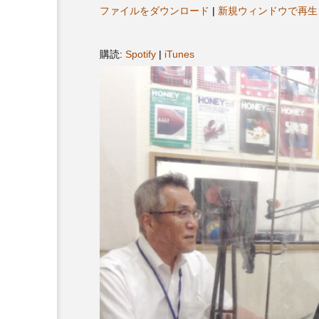
ヤ
プレゼント】兵庫陶芸美
最終回【JAZZ Bar cozy】
ファイルをダウンロード
|
新規ウィンドウで再生
ー
展「こども学芸員とつく
（木）今回はビル・エヴ
ども美術館』」 5名様
リバーサイド4部作を特集
購読:
Spotify
|
iTunes
プレゼント！
た！
9
2024.03.07
10周年記念
12月号
2025年度
2026
2