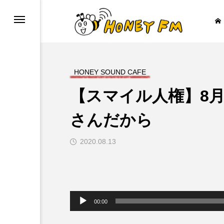
HONEY SOUND CAFE
【スマイル人権】8月
ープレゼント
JAZZ BAR COZY
さんだから
2020.08.13

音
声
00:00
プ
レ
ー