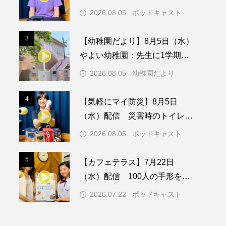
（水）配信 島根県の隠岐島で
2026.08.05
ポッドキャスト
の「とっておきの音楽祭」こぼ
メリカ映画
アメリカ製作
れ話、ほか
3
3
【幼稚園だより】8月5日（水）
ド
アン・ハサウェイ
やよい幼稚園：先生に1学期や
夏の過ごし方をお聞きしました
ス製作
イタリア
2026.08.05
幼稚園だより
♪
ウィキッド
4
4
【気軽にマイ防災】8月5日
（水）配信 災害時のトイレに
ついて
2026.08.05
ポッドキャスト
リー・ワトソン
5
5
【カフェテラス】7月22日
メント
オダギリジョー
（水）配信 100人の手形をス
タンプして一緒に虹を描こう！
カフェテラス
2026.07.22
ポッドキャスト
キム・へヨン