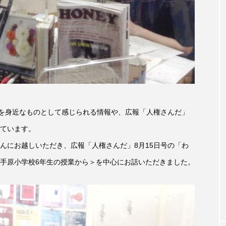
accototo
BAD GENIUS
BL出版
CONCLAVE
LACES
globe
HAMNET
HERE 時を越えて
JAZZ
KADOKAWA
KDDI
LATE SHIFT
L
AND
MOCOコレクション オムニバス
Playground/校庭
権を身近なものとして感じられる情報や、広報「人権さんだ」
ROKKO森の音ミュージアム
Rooting Aroma
SAKDAC
ています。
 MEETINGのつながるラジオ
SDGs・タイプスマート農業推進プロジェ
んにお越しいただき、広報「人権さんだ」8月15日号の「わ
手原小学校6年生の授業から＞を中心にお話いただきました。
Singing with a smile
snowwhite
SPOTTED PRODUC
m Next Door
This is SUEKI
We Live In Time
WIC
⻑尾謙杜
「THE オリバーな犬、（Gosh!!）このヤロウMOV