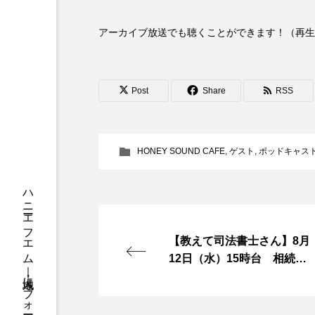
ちめいど
ちめいど雄介の
アーカイブ放送でも聴くことができます！（再生
つなごーごー
てっぺんの
にげてさがして
はたらく
Post
Share
RSS
ひろかわさえこ
ぴぽん
ぶらりまち歩き
まこみち
HONEY SOUND CAFE
,
ゲスト
,
ポッドキャス
みるくっくキッズクラブ逆瀬川
もっと知りたい認知症のこと
【教えて司法書士さん】8月
ゆたかな第三の人生のススメ
12日（水）15時台 相続に
ついて
わたしらしく心豊かに過ごすた
アカデミックコモンズ
ア