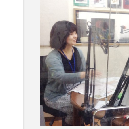
『今日の空が一番好き、とまだ
あかしあ台小学校
あじさ
あめぽったん
いばら姫
おでかけ情報
おばあちゃ
かしこいグレーテル
かも
くまぐみ
くるまのなかに
こうべさんだ伝統文化体験フェスタ
こだわり城紀行
こども学
さっちゃん社協だより
す