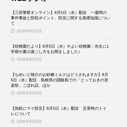
ケンズ
チン・ソヨン
【三田警察オンライン】8月5日（水）配信 一週間の
トム・ヒドルストン
事件事故と防犯ポイント、防災に関する基礎知識につい
て
2026年8月5日
ドマーニ！ 愛のことづて
バッド・ジーニアス
【幼稚園だより】8月5日（水）やよい幼稚園：先生に1
学期や夏の過ごし方をお聞きしました♪
役
ヒョン・ウソク
2026年8月5日
ザン・オズペテク
【ちめいど雄介のお砂糖ミルクはどうされますか】8月
5日（水）配信 島根県の隠岐島での「とっておきの音
楽祭」こぼれ話、ほか
フランス
フランス映画
2026年8月5日
【気軽にマイ防災】8月5日（水）配信 災害時のトイ
ブレーメンの音楽隊
レについて
2026年8月5日
ペット写真大募集！