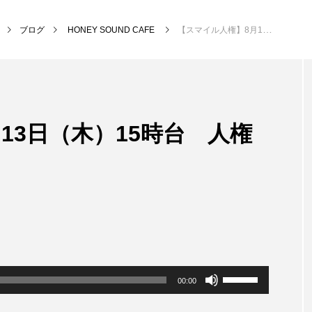
ブログ
HONEY SOUND CAFE
【スマイル人権】8月13日（木）15時台 人権さんだから
NEW POST
13日（木）15時台 人権
MY SWEET GARDEN
校区
ボ
00:00
リ
ュ
ー