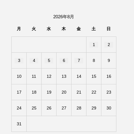
団「さくらんぼ」
2026年8月
あの歌を憶えている
月
火
水
木
金
土
日
いしい絵本
おしえて絵本
1
2
せ
かしこいエルゼ
3
4
5
6
7
8
9
きもちはなにいろ？
10
11
12
13
14
15
16
だ伝統文化体験フェスタ
17
18
19
20
21
22
23
のいばしょ
24
25
26
27
28
29
30
ろ・るみえーる
みないでくださいな
31