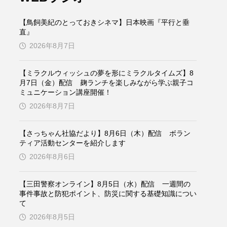
ケンズ
チン・ソヨン
【鳥飼美紀のとっておきシネマ】日本映画『平行と垂
トム・ヒドルストン
直』
2026年8月7日
ドマーニ！ 愛のことづて
【ミラクルウィッシュの夢を形にミラクルタイムズ】8
バッド・ジーニアス
月7日（金）配信 麹ランチを楽しみながら学ぶ親子コ
ミュニケーション講座開催！
役
ヒョン・ウソク
2026年8月7日
ザン・オズペテク
【さっちゃん社協だより】8月6日（木）配信 ボラン
ティア活動センターを紹介します
フランス
フランス映画
2026年8月6日
【三田警察オンライン】8月5日（水）配信 一週間の
事件事故と防犯ポイント、防災に関する基礎知識につい
ブレーメンの音楽隊
て
2026年8月5日
ペット写真大募集！