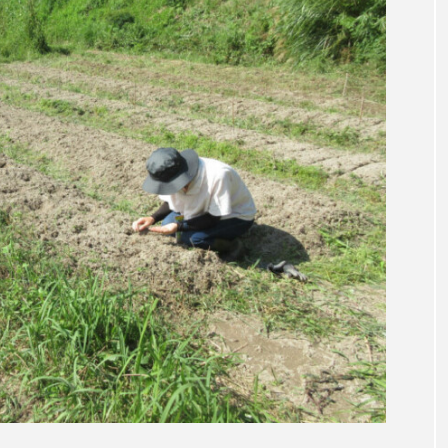
レンティス
アメリカ
アメリカ・イギリス製作
ア
・グランデ
アリス館
アル・パチーノ
アンプラグ
イエス・キリスト
イギリス
イギリス映画
イギリ
イラク
インタビュー
インド映画
イ・レ
ウィリアム・シェイクスピア
ウインド・アンサンブル・コスモス
ス
エディントンへようこそ
エミリア・ペレス
エミ
ル・ファニング
エレノアってグレイト。
エンターテイン
ハヌル
オーケストラ
カタール
カナダ映画
国際映画祭
カーテンコールの灯
ガーデニングラジオ