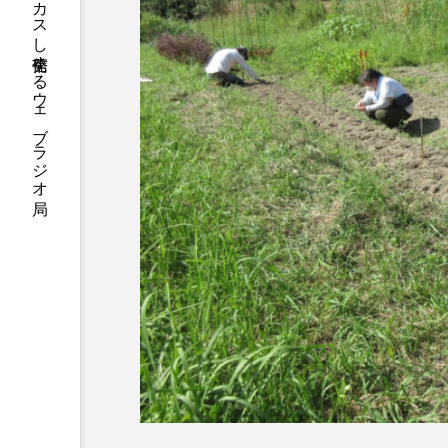
ハニーエフエム｜地域・人にフォーカスし発信するウェブラジオ局
アニメーション映画
アプ
アリのおでかけ
アリアナ
アーカイブ
アート
イタリア映画
イベント
ウィキッド 永遠の約束
ウインド･アンサンブル･コスモ
エリーザ・シュロット
エ
オダギリ・ジョー
オム・
カラーモンスター
カンヌ