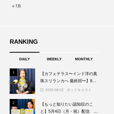
afe‐Nanana no Moe
« 7月
なきごえバス
ふたりの魔女
RANKING
みなとっちラジオ！
DAILY
WEEKLY
MONTHLY
園
もたいまさこ
1
1
【カフェテラス〜インド洋の真
稚園
珠スリランカへ 最終回〜】8月2
日（日）配信 いよいよ友人宅
2026.08.02
ポッドキャスト
へ
ージ
2
2
【もっと知りたい認知症のこ
と】5月4日（月・祝）配信 認
ッキング