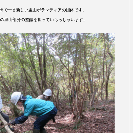
言えない僕は』
あいはらひろゆき
あかしあジュニア合唱
三田で一番新しい里山ボランティアの団体です。
の里山部分の整備を担っていらっしゃいます。
いコンサート
あっぷっぷのぷ～
あなたが眠る間
おいしいおのまとぺ
おいしいぱんぱんでんしゃ
お
んと僕の約束
おもいおいも
おーい、応為
お知ら
め食堂
がんを知り、がんを考える
きてみで東北
は？
けやき台中学校
けやき台小学校
こうべさん
2026
こうべさんだ能・狂言・講談子ども教室
こぐま
芸員とつくる『夏のこども美術館』
こばえちゃ東北
こー
ずかけ台
すずかけ台小学校
すずきまみ
そんなに