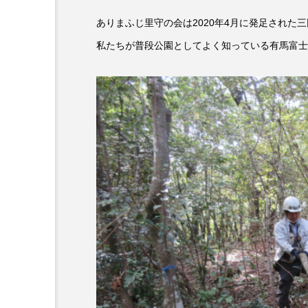
『今日の空が一番好き、とまだ
ありまふじ里守の会は2020年4月に発足された
私たちが普段公園としてよく知っている有馬富士
あかしあ台小学校
あじさ
あめぽったん
いばら姫
おでかけ情報
おばあちゃ
かしこいグレーテル
かも
くまぐみ
くるまのなかに
こうべさんだ伝統文化体験フェスタ
こだわり城紀行
こども学
さっちゃん社協だより
す