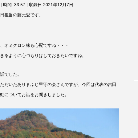
月14
【校区すみからすみまで】3月16
【放課
|
時間: 33:57
|
収録日 2021年12月7日
ム
調
曲線を
日（土）三田市立 高平小学校
配信 
日担当の藤元愛です。
節
ーンネ
学校農
2024.03.16
に
2026
は
上
下
、オミクロン株も心配ですね・・・
矢
印
きるように心づもりはしておきたいですね。
キ
ー
を
話でした。
使
っ
ただいたありまふじ里守の会さんですが、今回は代表の吉田
て
TAG LIST
く
動についてお話をお聞きしました。
だ
さ
い。
1975年のケルン・コンサート
1学期
1年生
202
026年
2026年度
20周年
2学期
3年生