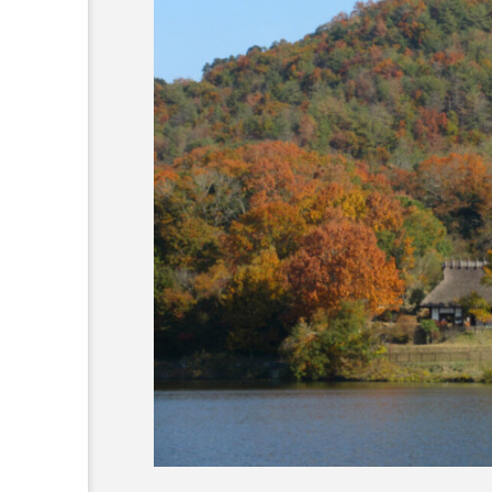
6月号
77
7月
DEPARTURES
FACES P
IT’S OKAY！
J-POP
lets追求the牛肉
LOST L
ROKKO 森の音ミュージアム
SANDA ORGANIC VILLAGE
SIKIガーデン Autumn Season
SUNSUNキッズ
The Roo
Yukoの子連れハワイ旅珍道中