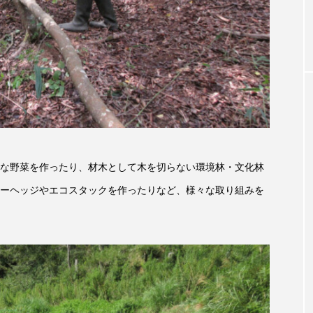
お砂糖ミルクはどうされますか
つつじが丘小学校
つながりC
向こうにあなたがいる
とくとくトーク
とっておきシネマ
はたらくおやさい バナナもいるよ！
ばらぐみ
ぱかっ
ひろかわさえこ
ぴぽん
ふくし情報
ふじ幼稚園
ち歩き
まこみちの爆笑肉トーク！
ままとこひろば
な野菜を作ったり、材木として木を切らない環境林・文化林
みるくっ子通信
みるくのえほん
みるく・ひまわり
ーヘッジやエコスタックを作ったりなど、様々な取り組みを
もんがきとしこの知りたい、聞きたい、伝えたい
やよい幼
ゆりのき台中学校
ゆりのき台小学校
めのふくし情報！
わたなべあや
わらべうたベビーマッサ
クトスクエア
アナ・レナス
アニバーサリースクラップブ