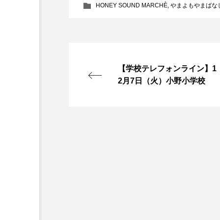
HONEY SOUND MARCHÈ
,
やまよもやまばな
ダミアーノ・ミキエレット
ツォウ・シーチン
ツーリ
トリデミー賞
トルコ
【学校テレフォンライン】1
ナースコール
ニーナ・イ
2月7日（火）小野小学校
バニーン・アハマド・ナーイフ
ピチカート・ママ
ファー
フラワータウン
フラワー
フリーペーパー
フレーベ
ブリジット・ジョーンズの日記
プライベート・ケース
プ