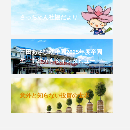
CROSSING 心の交差点
さっちゃん社協だより
HONEY
HONEY FM
et's 追求 The 牛肉
三田あさひ幼稚園2025年度卒園
生 お絵かき＆インタビュー
 HARMO
クト関西学院AgriNOVA
意外と知らない投資の世界
TIONS/TWIN
KED
youtube
IE」