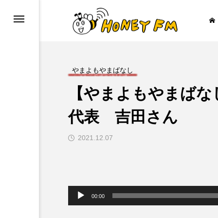
やまよもやまばなし
【やまよもやまば
BAR COZY
MY SWEET GARD
代表 吉田さん
2021.12.07

音
声
00:00
プ
レ
ー