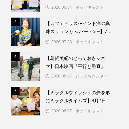
知症ってどんな病気？三田市の
2026.05.04
ポッドキャスト
取り組みや施策を紹介します
メリカ映画
アメリカ製作
3
3
【カフェテラス〜インド洋の真
ド
アン・ハサウェイ
珠スリランカへ パート5〜】7月
26日（日）配信 憧れのツリー
ス製作
イタリア
2026.07.26
ポッドキャスト
ハウスで過ごした夜
ウィキッド
4
4
【鳥飼美紀のとっておきシネ
マ】日本映画『平行と垂直』
2026.08.07
とっておきシネマ
リー・ワトソン
5
5
【ミラクルウィッシュの夢を形
メント
オダギリジョー
にミラクルタイムズ】8月7日
（金）配信 麹ランチを楽しみ
カフェテラス
2026.08.07
ポッドキャスト
ながら学ぶ親子コミュニケーシ
キム・へヨン
ョン講座開催！