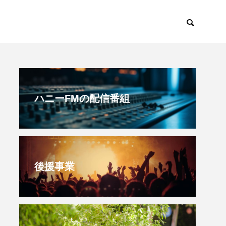
後ラジオ！
後援事業
ハニーFMの配信番組
後援事業
