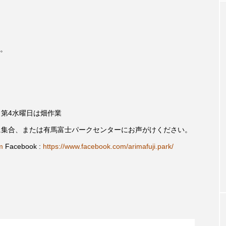
クラファン
クリスマス
クロエ・ジャオ
グリム兄
・ブラナー
ゲスト
コクヨ
コルベスどの
コ
。
リー
サンキュー、チャック
ザジフィルムズ
シネ
ヒョンソ
シルヴィオ・ソルディーニ
シンシア・エリヴォ
ジェシー・バックリー
ジオジオのかんむり
ジャネル・ツ
、第4水曜日は畑作業
に集合、または有馬富士パークセンターにお声がけください。
ディ・フォスター
ジョージア
スイス
スイス映画
m
Facebook :
https://www.facebook.com/arimafuji.park/
スケルトン！のりもの編
スターキャットアルバトロス・フィ
ペイン映画
スペシャルナビゲーター
セイハ英語学院
タイ映画
ダイヤモンド 私たちの衣装工房
ダニエル