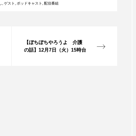
し
,
ゲスト
,
ポッドキャスト
,
配信番組
チャイルド・フィルム
チャップリン
チャールズ・ディ
ストファミリー
デュオ 1/2のピアニスト
デンマーク
ドイツ
ドキュメンタリー
ドナルド・トランプ
【ぼちぼちやろうよ 介護
エ
ノルウェー映画
ハサン・ハーディ
ハムネット
の話】12月7日（火）15時台
バンドー神戸青少年科学館
パルコ
ヒトラーの毒見
ムサーカスの地産地消をあそぼう！
フィンランド
フェル
タウン市民センター
フラワータウン市民センターホール
ル館
ブノワ・ドゥローム
ブライアン・エプスタイン
ブリッタ・テッケントラップ
ブレーメンの町楽隊
レイリスト
プレゼント
ベルギー
ベルギー映画