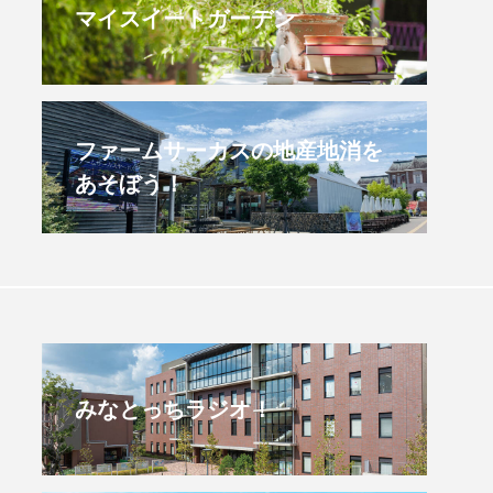
マイスイートガーデン
後ラジオ！】8月4日（火）
【後援事業】第３回と
県立有馬高校 第74回兵庫
音楽会
業クラブ連盟大会について
2026.07.29
.08.04
ファームサーカスの地産地消を
あそぼう！
みなとっちラジオ！
4年度
2025年
4年生
6年生