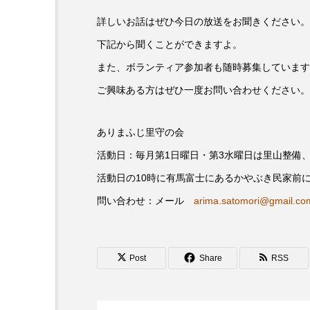
キング・オブ・キングス
詳しいお話はぜひ今日の放送をお聞きください。
下記から聞くことができますよ。
グリム童話の部屋
ケネス
また、ボランティア参加者も随時募集しています
サニーサイドブックス
サ
ご興味ある方はぜひ一度お問い合わせください。
シム・ウンギョン
シム・
ありまふじ里守の会
ジェシカ・チャステイン
活動日：毎月第1日曜日・第3水曜日は里山整備
活動日の10時に有馬富士にあるかやぶき民家前
ジューン・スキップ
ジョ
問い合わせ：メール
arima.satomori@gmail.co
スカーレット・ヨハンソン
スティーブン・キング
ス
Post
Share
RSS
ソミーラ・リア・フッディン