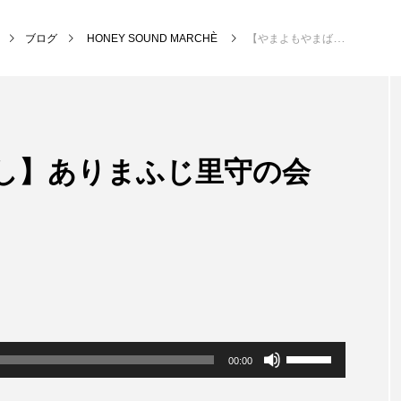
ブログ
HONEY SOUND MARCHÈ
【やまよもやまばなし】ありまふじ里守の会 代表 吉田さん
NEW POST
なし】ありまふじ里守の会
EN
校区すみからすみまで
放課
ボ
00:00
リ
ュ
ー