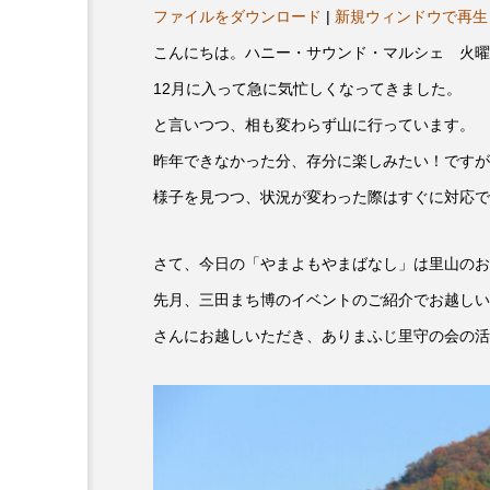
ヤ
Z Bar cozy】3月7日
【マイスイートガーデン】7
ファイルをダウンロード
|
新規ウィンドウで再生
ー
回はビル・エヴァンス
日（火）配信 庭づくりは
こんにちは。ハニー・サウンド・マルシェ 火曜
ド4部作を特集しまし
意識しています 三田グリ
12月に入って急に気忙しくなってきました。
ットの山本さん
7
2026.07.14
と言いつつ、相も変わらず山に行っています。
昨年できなかった分、存分に楽しみたい！ですが
様子を見つつ、状況が変わった際はすぐに対応で
さて、今日の「やまよもやまばなし」は里山のお
先月、三田まち博のイベントのご紹介でお越しい
さんにお越しいただき、ありまふじ里守の会の活
10周年記念
12月号
2025年度
2026
2