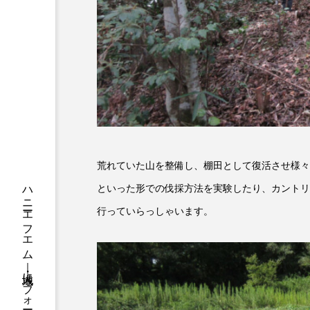
ちめいど
ちめいど雄介の
つなごーごー
てっぺんの
にげてさがして
のん
ひとつの机、ふたつの制服
ふつうの子ども
ぶらりま
荒れていた山を整備し、棚田として復活させ様々
みるくっくキッズクラブ逆瀬川
といった形での伐採方法を実験したり、カントリ
もっと知りたい認知症のこと
行っていらっしゃいます。
ゆたかな第三の人生のススメ
わたしらしく心豊かに過ごすた
アカデミックコモンズ
ア