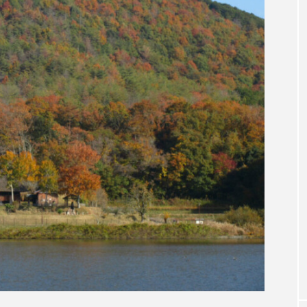
accototo
BAD GENIUS
BL出版
CONCLAVE
LACES
globe
HAMNET
HERE 時を越えて
JAZZ
KADOKAWA
KDDI
LATE SHIFT
L
AND
MOCOコレクション オムニバス
Playground/校庭
ROKKO森の音ミュージアム
Rooting Aroma
SAKDAC
 MEETINGのつながるラジオ
SDGs・タイプスマート農業推進プロジェ
Singing with a smile
snowwhite
SPOTTED PRODUC
m Next Door
This is SUEKI
We Live In Time
WIC
⻑尾謙杜
「THE オリバーな犬、（Gosh!!）このヤロウMOV