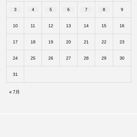
アカデミックコモンズ
アクトスクエア
3
4
5
6
7
8
9
アナ・レナス
10
11
12
13
14
15
16
アニバーサリースクラップブッキング
17
18
19
20
21
22
23
アニメーション映画
アプレンティス
24
25
26
27
28
29
30
アメリカ
アメリカ・イギリス製作
31
アメリカ映画
アメリカ製作
« 7月
アリのおでかけ
アリアナ・グランデ
アリス館
アル・パチーノ
アンプラグド
アン・ハサウェイ
アーカイブ
アート