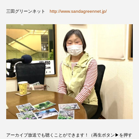
CONCLAVE
CROSSING 心の交差点
三田グリーンネット
http://www.sandagreennet.jp/
DEPARTURES
FACES PLACES
globe
HAMNET
HERE 時を越えて
HONEY
HONEY FM
IT’S OKAY！
J-POP
JAZZ
KADOKAWA
KDDI
LATE SHIFT
Let's 追求 The 牛肉
lets追求the牛肉
LOST LAND
MOCOコレクション オムニバス
Playground/校庭
ROKKO 森の音ミュージアム
アーカイブ放送でも聴くことができます！（再生ボタン▶を押す