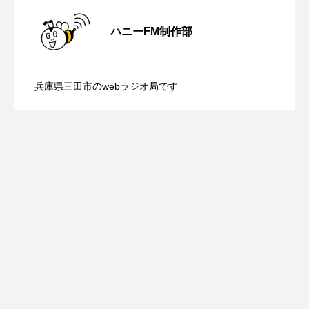
【内藤美保のこばえちゃ東北】8月8日
2026.08.08
youtube
Yukoの子連れハワイ旅珍道中
ハニーFM制作部
⻑尾謙杜
【鳥飼美紀のとっておきシネマ】日本映
2026.08.07
（土）配信 宮城県松島町「松島」
「THE オリバーな犬、（Gosh!!）このヤロウMOVIE」
兵庫県三田市のwebラジオ局です
【ミラクルウィッシュの夢を形にミラク
2026.08.07
画『平行と垂直』
『今日の空が一番好き、とまだ言えない僕は』
あいはらひろゆき
ルタイムズ】8月7日（金）配信 麹ラン
あかしあジュニア合唱団「さくらんぼ」
チを楽しみながら学ぶ親子コミュニケー
あかしあ台小学校
あじさいコンサート
あっぷっぷのぷ～
あなたが眠る間
ション講座開催！
あの歌を憶えている
あめぽったん
いばら姫
おいしいおのまとぺ