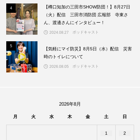
【樽口知加の三田市SHOW防団！】8月27日
4
4
ままとこひろば
みなとっちラジオ！
（火）配信 三田市消防団 広報部 寺東さ
ん、渡邊さんにインタビュー！
みるくっくキッズクラブ逆瀬川
みるくっ子通信
ポッドキャスト
2024.08.27
みるくのえほん
みるく・ひまわり園
5
5
【気軽にマイ防災】8月5日（水）配信 災害
時のトイレについて
もたいまさこ
もっと知りたい認知症のこと
ポッドキャスト
2026.08.05
もんがきとしこの知りたい、聞きたい、伝えたい
やよい幼稚園
ゆたかな第三の人生のススメ
ゆりのき台中学校
ゆりのき台小学校
2026年8月
月
火
水
木
金
土
日
わたしらしく心豊かに過ごすためのふくし情報！
1
2
わたなべあや
わらべうたベビーマッサージ