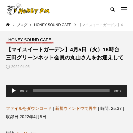
ハニーエフエム｜地域・人にフォーカスし発信するウェブラジオ局
ブログ
HONEY SOUND CAFE
【マイスイートガーデン】4月5日（火）16時台 三田グリーンネット会員の丸山さんをお迎えして
HOME
ハニーFMの紹介
後援申請
フリーペーパー
プレイ
HONEY SOUND CAFE
NEW POST
【マイスイートガーデン】4月5日（火）16時台
三田グリーンネット会員の丸山さんをお迎えして
JAZZ BAR COZY
MY SWEET GARDEN
2022.04.05
音
声
00:00
00:00
プ
レ
ー
ヤ
ファイルをダウンロード
|
新規ウィンドウで再生
|
時間: 25:37
|
ー
収録日 2022年4月5日
美
最終回【JAZZ Bar cozy】3月7
【マイスイートガーデン】7月1
日（木）今回はビル・エヴァン
日（火）配信 庭づくりは曲線