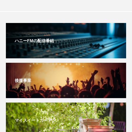
おいしいぱんぱんでんしゃ
おいしい絵本
おしえて絵本
おでかけ情報
ハニーFMの配信番組
おばあちゃんと僕の約束
おもいおいも
おーい、応為
お知らせ
かしこいエルゼ
かしこいグレーテル
かもめ食堂
後援事業
がんを知り、がんを考える
きてみで東北
きもちはなにいろ？
くまぐみ
くるまのなかには？
けやき台中学校
マイスイートガーデン
けやき台小学校