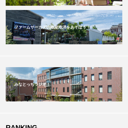
こうべさんだ伝統文化体験フェスタ
こうべさんだ伝統文化体験フェスタ2026
ファームサーカスの地産地消をあそぼう！
こうべさんだ能・狂言・講談子ども教室
こぐまのいばしょ
こだわり城紀行
こども学芸員とつくる『夏のこども美術館』
こばえちゃ東北
こーろ・るみえーる
みなとっちラジオ！
さっちゃん社協だより
すずかけ台
すずかけ台小学校
すずきまみ
そんなにみないでくださいな
ちめいど
RANKING