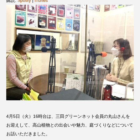
購読:
Spotify
|
iTunes
名
ス リバーサイド4部作を特集し
意識しています 三田グリーン
ました！
ットの山本さん
2024.03.07
2026.07.14
TAG LIST
10周年記念
12月号
1975年のケルン・コンサート
1学期
1年生
2024年度
2025年
2025年度
2026
2026年
2026年度
20周年
2学期
4月5日（火）16時台は、三田グリーンネット会員の丸山さんを
3年生
4年生
6年生
6月号
77
お迎えして、高山植物との出会いや魅力、庭づくりなどについて
7月
accototo
BAD GENIUS
BL出版
お話いただきました。