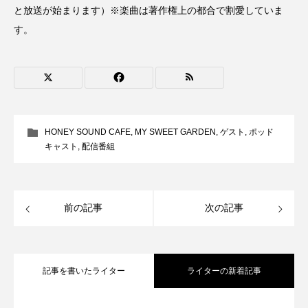
ROKKO森の音ミュージアム
Rooting Aroma
と放送が始まります）※楽曲は著作権上の都合で割愛していま
す。
SAKDAC HARMO
SANDA ORGANIC VILLAGE MEETINGのつながるラジオ
SDGs・タイプスマート農業推進プロジェクト関西学院
AgriNOVA
HONEY SOUND CAFE
,
MY SWEET GARDEN
,
ゲスト
,
ポッド
キャスト
,
配信番組
SIKIガーデン Autumn Season
Singing with a smile
snowwhite
前の記事
次の記事
SPOTTED PRODUCTIONS/TWIN
SUNSUNキッズ
The Room Next Door
記事を書いたライター
ライターの新着記事
This is SUEKI
We Live In Time
WICKED