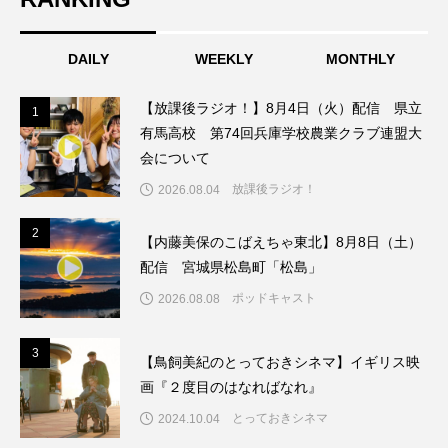
ちめいど雄介のお砂糖ミルクはどうされますか
つつじが丘小学校
つながりCafe‐Nanana no Moe
DAILY
WEEKLY
MONTHLY
つなごーごー
てっぺんの向こうにあなたがいる
【放課後ラジオ！】8月4日（火）配信 県立
1
1
有馬高校 第74回兵庫学校農業クラブ連盟大
とくとくトーク
とっておきシネマ
会について
放課後ラジオ！
2026.08.04
なきごえバス
にげてさがして
のん
2
2
【内藤美保のこばえちゃ東北】8月8日（土）
はたらくおやさい バナナもいるよ！
ばらぐみ
配信 宮城県松島町「松島」
ポッドキャスト
ぱかっ
ひとつの机、ふたつの制服
2026.08.08
ひろかわさえこ
ぴぽん
ふくし情報
3
3
【鳥飼美紀のとっておきシネマ】イギリス映
画『２度目のはなればなれ』
ふじ幼稚園
ふたりの魔女
ふつうの子ども
とっておきシネマ
2024.10.04
ぶらりまち歩き
まこみちの爆笑肉トーク！