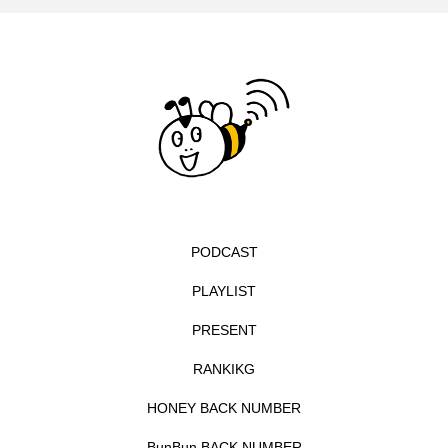
エル・ファニング
エレノアってグレイト。
エンターテインメント
オダギリジョー
オダギリ・ジョー
オム・ハヌル
オーケストラ
カタール
カナダ映画
カフェテラス
カラーモンスター
PODCAST
カンヌ国際映画祭
カーテンコールの灯
PLAYLIST
PRESENT
ガーデニングラジオ
キム・へヨン
RANKIKG
キング・オブ・キングス
クラファン
HONEY BACK NUMBER
クリスマス
クロエ・ジャオ
グリム兄弟
BunBun BACK NUMBER