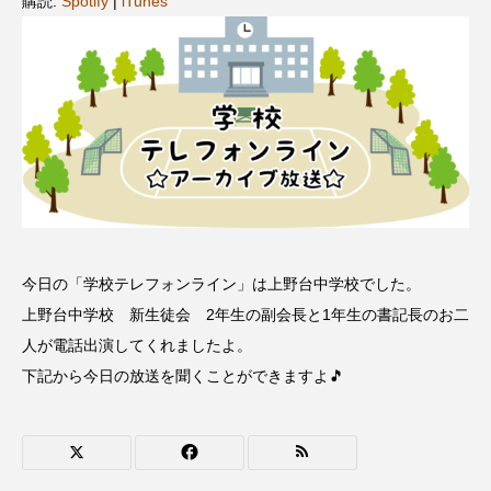
購読:
Spotify
|
iTunes
名
ス リバーサイド4部作を特集し
意識しています 三田グリーン
ました！
ットの山本さん
2024.03.07
2026.07.14
TAG LIST
10周年記念
12月号
1975年のケルン・コンサート
1学期
1年生
今日の「学校テレフォンライン」は上野台中学校でした。
2024年度
2025年
2025年度
2026
上野台中学校 新生徒会 2年生の副会長と1年生の書記長のお二
人が電話出演してくれましたよ。
2026年
2026年度
20周年
2学期
下記から今日の放送を聞くことができますよ🎵
3年生
4年生
6年生
6月号
77
7月
accototo
BAD GENIUS
BL出版