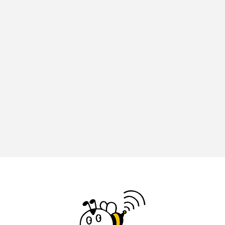
アカデミックコモンズ
アクトスクエア
アナ・レナス
アニバーサリースクラップブッキング
アニメーション映画
アプレンティス
アメリカ
アメリカ・イギリス製作
アメリカ映画
アメリカ製作
アリのおでかけ
アリアナ・グランデ
アリス館
アル・パチーノ
アンプラグド
アン・ハサウェイ
アーカイブ
アート