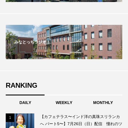
おいしいぱんぱんでんしゃ
おいしい絵本
おしえて絵本
おでかけ情報
おばあちゃんと僕の約束
おもいおいも
みなとっちラジオ！
おーい、応為
お知らせ
かしこいエルゼ
かしこいグレーテル
かもめ食堂
がんを知り、がんを考える
きてみで東北
RANKING
きもちはなにいろ？
くまぐみ
DAILY
WEEKLY
MONTHLY
くるまのなかには？
けやき台中学校
【カフェテラス〜インド洋の真珠スリランカ
1
1
けやき台小学校
へ パート5〜】7月26日（日）配信 憧れのツ