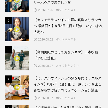
リーハウスで過ごした夜
こうべさんだ伝統文化体験フェスタ
ポッドキャスト
2026.07.26
こうべさんだ伝統文化体験フェスタ2026
【カフェテラス〜インド洋の真珠スリランカ
2
2
へ 最終回〜】8月2日（日）配信 いよいよ友
こうべさんだ能・狂言・講談子ども教室
人宅へ
ポッドキャスト
2026.08.02
こぐまのいばしょ
こだわり城紀行
3
3
【鳥飼美紀のとっておきシネマ】日本映画
こども学芸員とつくる『夏のこども美術館』
『平行と垂直』
こばえちゃ東北
こーろ・るみえーる
とっておきシネマ
2026.08.07
さっちゃん社協だより
すずかけ台
【ミラクルウィッシュの夢を形にミラクルタ
4
4
イムズ】8月7日（金）配信 麹ランチを楽し
すずかけ台小学校
すずきまみ
みながら学ぶ親子コミュニケーション講座開
催！
ポッドキャスト
2026.08.07
そんなにみないでくださいな
ちめいど
【放課後ラジオ！】8月4日（火）配信 県立