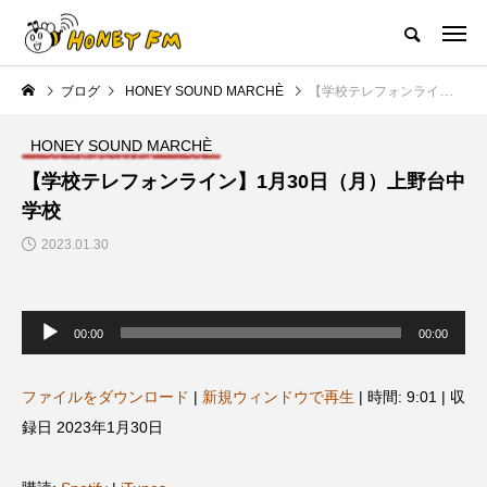
ハニーエフエム｜地域・人にフォーカスし発信するウェブラジオ局
ブログ
HONEY SOUND MARCHÈ
【学校テレフォンライン】1月30日（月）上野台中学校
HOME
ハニーFMの紹介
後援申請
フリーペーパー
プレイ
HONEY SOUND MARCHÈ
NEW POST
【学校テレフォンライン】1月30日（月）上野台中
学校
JAZZ BAR COZY
MY SWEET GARDEN
2023.01.30
音
声
00:00
00:00
プ
レ
ー
ヤ
ファイルをダウンロード
|
新規ウィンドウで再生
|
時間: 9:01
|
収
ー
録日 2023年1月30日
美
最終回【JAZZ Bar cozy】3月7
【マイスイートガーデン】7月1
日（木）今回はビル・エヴァン
日（火）配信 庭づくりは曲線