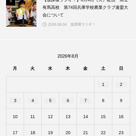
5
5
ちめいど雄介のお砂糖ミルクはどうされますか
有馬高校 第74回兵庫学校農業クラブ連盟大
会について
つつじが丘小学校
つながりCafe‐Nanana no Moe
放課後ラジオ！
2026.08.04
つなごーごー
てっぺんの向こうにあなたがいる
とくとくトーク
とっておきシネマ
2026年8月
なきごえバス
にげてさがして
のん
月
火
水
木
金
土
日
はたらくおやさい バナナもいるよ！
ばらぐみ
1
2
ぱかっ
ひとつの机、ふたつの制服
3
4
5
6
7
8
9
ひろかわさえこ
ぴぽん
ふくし情報
10
11
12
13
14
15
16
ふじ幼稚園
ふたりの魔女
ふつうの子ども
17
18
19
20
21
22
23
ぶらりまち歩き
まこみちの爆笑肉トーク！