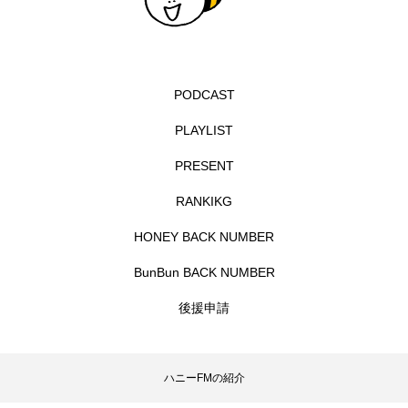
イエス・キリスト
イギリス
イギリス映画
イギリス製作
イタリア
イタリア映画
PODCAST
イベント
イラク
インタビュー
PLAYLIST
インド映画
イ・レ
ウィキッド
PRESENT
ウィキッド 永遠の約束
RANKIKG
ウィリアム・シェイクスピア
HONEY BACK NUMBER
BunBun BACK NUMBER
ウインド・アンサンブル・コスモス
後援申請
ウインド･アンサンブル･コスモス
エディントンへようこそ
エミリア・ペレス
ハニーFMの紹介
エミリー・ワトソン
エリーザ・シュロット