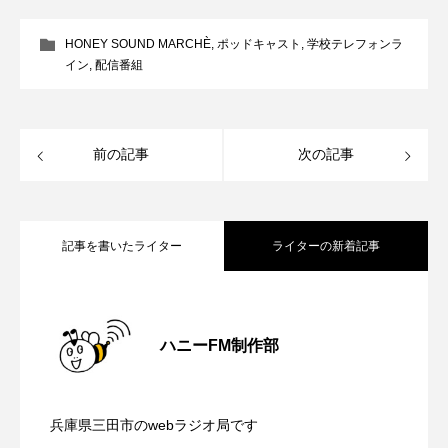
CONCLAVE
CROSSING 心の交差点
HONEY SOUND MARCHÈ
,
ポッドキャスト
,
学校テレフォンラ
イン
,
配信番組
DEPARTURES
FACES PLACES
globe
HAMNET
HERE 時を越えて
HONEY
前の記事
次の記事
HONEY FM
IT’S OKAY！
J-POP
JAZZ
KADOKAWA
KDDI
記事を書いたライター
ライターの新着記事
LATE SHIFT
Let's 追求 The 牛肉
【鳥飼美紀のとっておきシネマ】日本映
2026.08.07
lets追求the牛肉
LOST LAND
ハニーFM制作部
MOCOコレクション オムニバス
【ミラクルウィッシュの夢を形にミラク
2026.08.07
画『平行と垂直』
Playground/校庭
ROKKO 森の音ミュージアム
兵庫県三田市のwebラジオ局です