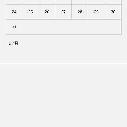
24
25
26
27
28
29
30
ままとこひろば
みなとっちラジオ！
みるくっくキッズクラブ逆瀬川
みるくっ子通信
31
みるくのえほん
みるく・ひまわり園
« 7月
もたいまさこ
もっと知りたい認知症のこと
もんがきとしこの知りたい、聞きたい、伝えたい
やよい幼稚園
ゆたかな第三の人生のススメ
ゆりのき台中学校
ゆりのき台小学校
わたしらしく心豊かに過ごすためのふくし情報！
わたなべあや
わらべうたベビーマッサージ