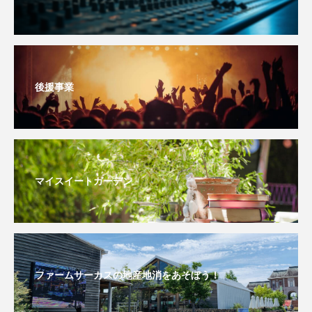
youtube
Yukoの子連れハワイ旅珍道中
⻑尾謙杜
「THE オリバーな犬、（Gosh!!）このヤロウMOVIE」
後援事業
『今日の空が一番好き、とまだ言えない僕は』
あいはらひろゆき
あかしあジュニア合唱団「さくらんぼ」
マイスイートガーデン
あかしあ台小学校
あじさいコンサート
あっぷっぷのぷ～
あなたが眠る間
ファームサーカスの地産地消をあそぼう！
あの歌を憶えている
あめぽったん
いばら姫
おいしいおのまとぺ