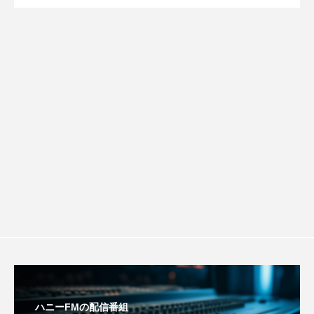
【さっちゃん社協だより】8月6日（木）
2026.08.06
ルタイムズ】8月7日（金）配信 麹ラン
ROKKO森の音ミュージアム
Rooting Aroma
SAKDAC HARMO
配信 ボランティア活動センターを紹介
チを楽しみながら学ぶ親子コミュニケー
SANDA ORGANIC VILLAGE MEETINGのつながるラジオ
します
ション講座開催！
SDGs・タイプスマート農業推進プロジェクト関西学院
AgriNOVA
SIKIガーデン Autumn Season
Singing with a smile
snowwhite
SPOTTED PRODUCTIONS/TWIN
SUNSUNキッズ
The Room Next Door
This is SUEKI
We Live In Time
WICKED
ハニーFMの配信番組