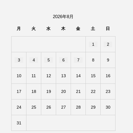
団「さくらんぼ」
2026年8月
あの歌を憶えている
月
火
水
木
金
土
日
いしい絵本
おしえて絵本
1
2
せ
かしこいエルゼ
3
4
5
6
7
8
9
きもちはなにいろ？
10
11
12
13
14
15
16
だ伝統文化体験フェスタ
17
18
19
20
21
22
23
のいばしょ
24
25
26
27
28
29
30
ろ・るみえーる
みないでくださいな
31