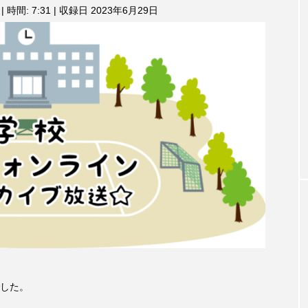
3月7日
【マイスイートガーデン】7月14
【校区
|
時間: 7:31
|
収録日 2023年6月29日
ム
調
ァンス
日（火）配信 庭づくりは曲線を
日（土
節
しまし
意識しています 三田グリーンネ
2024
に
ットの山本さん
は
2026.07.14
上
下
矢
印
キ
ー
を
使
っ
て
TAG LIST
く
だ
さ
い。
1975年のケルン・コンサート
1学期
1年生
202
した。
026年
2026年度
20周年
2学期
3年生