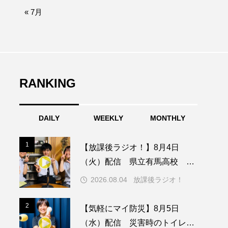
afe‐Nanana no Moe
« 7月
なきごえバス
つの机、ふたつの制服
の子ども
RANKING
DAILY
WEEKLY
MONTHLY
園
もたいまさこ
1
1
【放課後ラジオ！】8月4日
稚園
（火）配信 県立有馬高校 第
74回兵庫学校農業クラブ連盟大
2026.08.04
放課後ラジオ！
会について
ージ
2
2
【気軽にマイ防災】8月5日
（水）配信 災害時のトイレに
ッキング