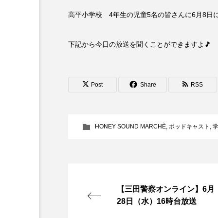
高平小学校 4年生の児童5名の皆さんに6月8
6月号
77
7月
下記から今日の放送を聞くことができますよ🎵
DEPARTURES
FACES P
IT’S OKAY！
J-POP
Post
Share
RSS
lets追求the牛肉
LOST L
ROKKO 森の音ミュージアム
HONEY SOUND MARCHÈ
,
ポッドキャスト
,
SANDA ORGANIC VILLAGE
SIKIガーデン Autumn Season
SUNSUNキッズ
The Roo
【三田警察オンライン】6月
28日（水）16時台放送
Yukoの子連れハワイ旅珍道中