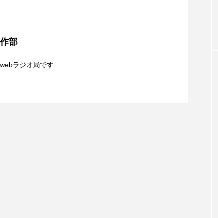
お砂糖ミルクはどうされますか
つつじが丘小学校
つながりC
夢を形にミラクルタイムズ】8月7日（金）配信 麹ラ
向こうにあなたがいる
とくとくトーク
とっておきシネマ
制作部
】8月6日（木）配信 ボランティア活動センターを紹
おやさい バナナもいるよ！
ばらぐみ
ぱかっ
ひと
親子コミュニケーション講座開催！
webラジオ局です
ふくし情報
ふじ幼稚園
ふたりの魔女
ふつう
8月5日（水）配信 一週間の事件事故と防犯ポイン
の爆笑肉トーク！
ままとこひろば
みなとっちラジオ！
識について
みるくっ子通信
みるくのえほん
みるく・ひまわり
もんがきとしこの知りたい、聞きたい、伝えたい
やよい幼
ゆりのき台中学校
ゆりのき台小学校
めのふくし情報！
わたなべあや
わらべうたベビーマッサ
クトスクエア
アナ・レナス
アニバーサリースクラップブ