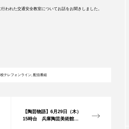
日に行われた交通安全教室についてお話をお聞きしました。
accototo
BAD GENIUS
BL出版
CONCLAVE
LACES
globe
HAMNET
HERE 時を越えて
JAZZ
KADOKAWA
KDDI
LATE SHIFT
L
AND
MOCOコレクション オムニバス
Playground/校庭
ROKKO森の音ミュージアム
Rooting Aroma
SAKDAC
学校テレフォンライン
,
配信番組
 MEETINGのつながるラジオ
SDGs・タイプスマート農業推進プロジェ
Singing with a smile
snowwhite
SPOTTED PRODUC
m Next Door
This is SUEKI
We Live In Time
WIC
【陶芸物語】6月29日（木）
15時台 兵庫陶芸美術館特
⻑尾謙杜
「THE オリバーな犬、（Gosh!!）このヤロウMOV
別展「デミタスカップの愉