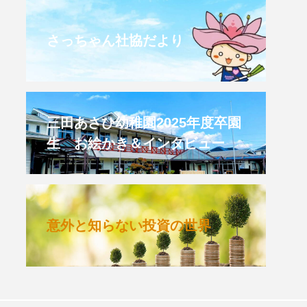
CROSSING 心の交差点
さっちゃん社協だより
HONEY
HONEY FM
et's 追求 The 牛肉
三田あさひ幼稚園2025年度卒園
生 お絵かき＆インタビュー
 HARMO
クト関西学院AgriNOVA
意外と知らない投資の世界
TIONS/TWIN
KED
youtube
IE」