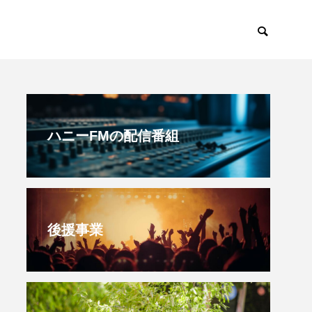
すみからすみまで
放課後ラジオ！
ハニーFMの配信番組
後援事業
