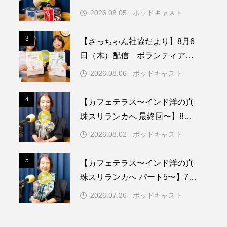
ついて
2026.08.05
ポッドキャスト
メリカ映画
アメリカ製作
3
3
【さっちゃん社協だより】8月6
ド
アン・ハサウェイ
日（木）配信 ボランティア活
動センターを紹介します
ス製作
イタリア
2026.08.06
ポッドキャスト
ウィキッド
4
4
【カフェテラス〜インド洋の真
珠スリランカへ 最終回〜】8月2
日（日）配信 いよいよ友人宅
2026.08.02
ポッドキャスト
へ
リー・ワトソン
5
5
【カフェテラス〜インド洋の真
メント
オダギリジョー
珠スリランカへ パート5〜】7月
26日（日）配信 憧れのツリー
カフェテラス
2026.07.26
ポッドキャスト
ハウスで過ごした夜
キム・へヨン