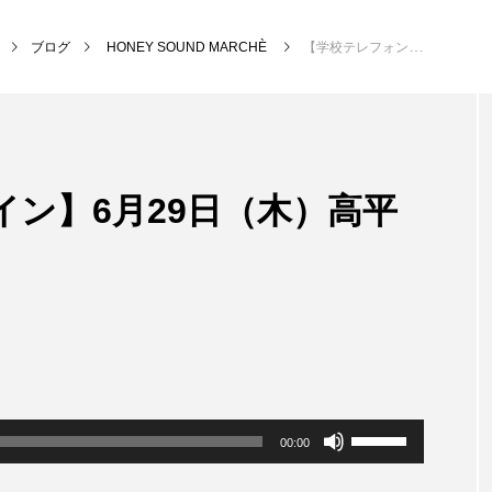
ブログ
HONEY SOUND MARCHÈ
【学校テレフォンライン】6月29日（木）高平小学校
NEW POST
ン】6月29日（木）高平
MY SWEET GARDEN
校区
ボ
00:00
リ
ュ
ー