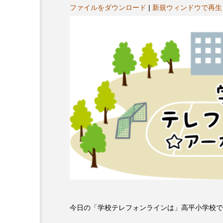
ヤ
プレゼント】兵庫陶芸美
最終回【JAZZ Bar cozy】
ファイルをダウンロード
|
新規ウィンドウで再生
ー
展「こども学芸員とつく
（木）今回はビル・エヴ
ども美術館』」 5名様
リバーサイド4部作を特集
プレゼント！
た！
9
2024.03.07
10周年記念
12月号
今日の「学校テレフォンラインは」高平小学校で
2025年度
2026
2