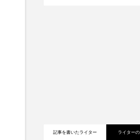
『今日の空が一番好き、とまだ
あかしあ台小学校
あじさ
あめぽったん
いばら姫
おでかけ情報
おばあちゃ
かしこいグレーテル
かも
くまぐみ
くるまのなかに
こうべさんだ伝統文化体験フェスタ
こだわり城紀行
こども学
さっちゃん社協だより
す
記事を書いたライター
ライターの