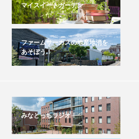
マイスイートガーデン
すみからすみまで】3月16
【放課後ラジオ！】8月
）三田市立 高平小学校
配信 県立有馬高校 第
学校農業クラブ連盟大
.03.16
2026.08.04
ファームサーカスの地産地消を
あそぼう！
みなとっちラジオ！
4年度
2025年
4年生
6年生