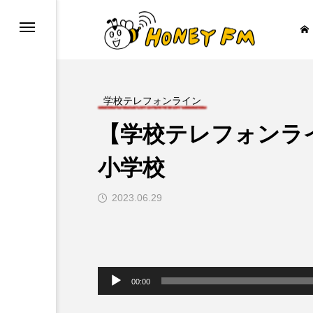
学校テレフォンライン
【学校テレフォンライ
ープレゼント
JAZZ BAR COZY
小学校
2023.06.29

音
声
00:00
プ
レ
ー