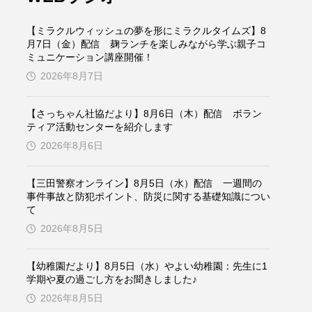
ケンズ
チン・ソヨン
【ミラクルウィッシュの夢を形にミラクルタイムズ】8
トム・ヒドルストン
月7日（金）配信 麹ランチを楽しみながら学ぶ親子コ
ミュニケーション講座開催！
2026年8月7日
ドマーニ！ 愛のことづて
バッド・ジーニアス
【さっちゃん社協だより】8月6日（木）配信 ボラン
ティア活動センターを紹介します
役
ヒョン・ウソク
2026年8月6日
ザン・オズペテク
【三田警察オンライン】8月5日（水）配信 一週間の
事件事故と防犯ポイント、防災に関する基礎知識につい
て
フランス
フランス映画
2026年8月5日
【幼稚園だより】8月5日（水）やよい幼稚園：先生に1
ブレーメンの音楽隊
学期や夏の過ごし方をお聞きしました♪
2026年8月5日
ペット写真大募集！