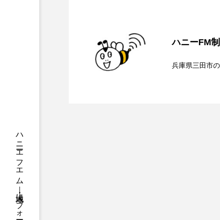
ちめいど
ちめいど雄介の
2026.08.07
【ミラクルウィッシュの
つなごーごー
てっぺんの
ハニーFM
2026.08.06
【さっちゃん社協だより
にげてさがして
はたらく
ンチを楽しみながら学ぶ
兵庫県三田市の
ひろかわさえこ
ぴぽん
2026.08.05
【三田警察オンライン】
介します
ぶらりまち歩き
まこみち
ト、防災に関する基礎知
みるくっくキッズクラブ逆瀬川
もっと知りたい認知症のこと
ゆたかな第三の人生のススメ
わたしらしく心豊かに過ごすた
アカデミックコモンズ
ア