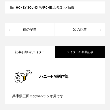
CONCLAVE
CROSSING 心の交差点
HONEY SOUND MARCHÈ
,
お天気マメ知識
DEPARTURES
FACES PLACES
globe
HAMNET
HERE 時を越えて
HONEY
前の記事
次の記事
HONEY FM
IT’S OKAY！
J-POP
記事を書いたライター
ライターの新着記事
JAZZ
KADOKAWA
KDDI
LATE SHIFT
Let's 追求 The 牛肉
【内藤美保のこばえちゃ東北】8月8日
2026.08.08
ハニーFM制作部
lets追求the牛肉
LOST LAND
【鳥飼美紀のとっておきシネマ】日本映
2026.08.07
（土）配信 宮城県松島町「松島」
MOCOコレクション オムニバス
兵庫県三田市のwebラジオ局です
Playground/校庭
ROKKO 森の音ミュージアム
【ミラクルウィッシュの夢を形にミラク
2026.08.07
画『平行と垂直』