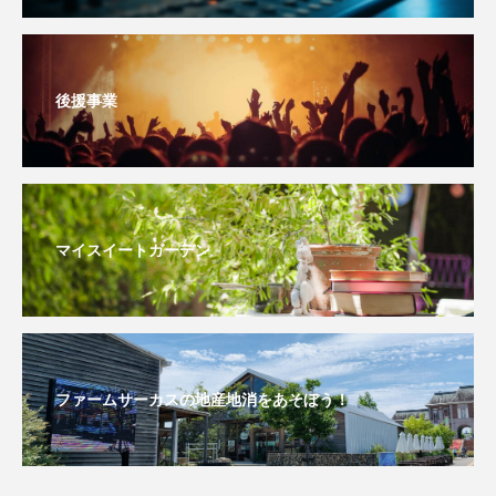
youtube
Yukoの子連れハワイ旅珍道中
⻑尾謙杜
後援事業
「THE オリバーな犬、（Gosh!!）このヤロウMOVIE」
『今日の空が一番好き、とまだ言えない僕は』
あいはらひろゆき
マイスイートガーデン
あかしあジュニア合唱団「さくらんぼ」
あかしあ台小学校
あじさいコンサート
あっぷっぷのぷ～
あなたが眠る間
ファームサーカスの地産地消をあそぼう！
あの歌を憶えている
あめぽったん
いばら姫
おいしいおのまとぺ