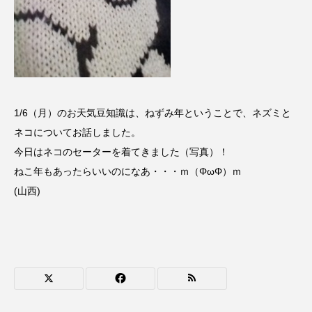
名
ス リバーサイド4部作を特集し
意識しています 三田グリーン
ました！
ットの山本さん
2024.03.07
2026.07.14
TAG LIST
1/6（月）のお天気豆知識は、ねずみ年ということで、ネズミと
10周年記念
12月号
ネコについてお話しました。
今日はネコのセーターを着てきました（写真）！
1975年のケルン・コンサート
1学期
1年生
ねこ年もあったらいいのになあ・・・ｍ（ΦωΦ）ｍ
(山西)
2024年度
2025年
2025年度
2026
2026年
2026年度
20周年
2学期
3年生
4年生
6年生
6月号
77
7月
accototo
BAD GENIUS
BL出版