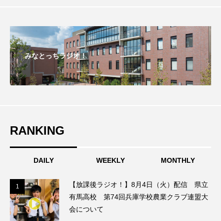
おいしいぱんぱんでんしゃ
おいしい絵本
おしえて絵本
おでかけ情報
みなとっちラジオ！
おばあちゃんと僕の約束
おもいおいも
おーい、応為
お知らせ
かしこいエルゼ
かしこいグレーテル
かもめ食堂
RANKING
がんを知り、がんを考える
きてみで東北
DAILY
WEEKLY
MONTHLY
きもちはなにいろ？
くまぐみ
【放課後ラジオ！】8月4日（火）配信 県立
くるまのなかには？
けやき台中学校
1
1
有馬高校 第74回兵庫学校農業クラブ連盟大
会について
けやき台小学校