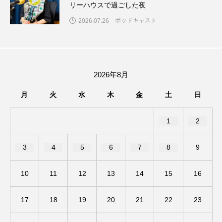
リーハウスで過ごした夜
ちめいど雄介のお砂糖ミルクはどうされますか
ポッドキャスト
2026.07.26
つつじが丘小学校
つながりCafe‐Nanana no Moe
つなごーごー
てっぺんの向こうにあなたがいる
2026年8月
とくとくトーク
とっておきシネマ
月
火
水
木
金
土
日
なきごえバス
にげてさがして
のん
1
2
はたらくおやさい バナナもいるよ！
ばらぐみ
3
4
5
6
7
8
9
ぱかっ
ひとつの机、ふたつの制服
ひろかわさえこ
ぴぽん
ふくし情報
10
11
12
13
14
15
16
ふじ幼稚園
ふたりの魔女
ふつうの子ども
17
18
19
20
21
22
23
ぶらりまち歩き
まこみちの爆笑肉トーク！