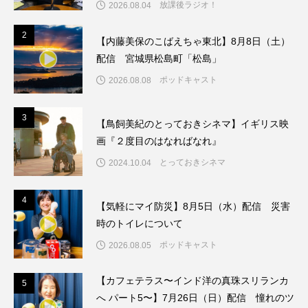
放課後ラジオ！
2026.08.04
こうべさんだ伝統文化体験フェスタ
2
2
【内藤美保のこばえちゃ東北】8月8日（土）
こうべさんだ伝統文化体験フェスタ2026
配信 宮城県松島町「松島」
ポッドキャスト
2026.08.08
こうべさんだ能・狂言・講談子ども教室
こぐまのいばしょ
こだわり城紀行
3
3
【鳥飼美紀のとっておきシネマ】イギリス映
画『２度目のはなればなれ』
こども学芸員とつくる『夏のこども美術館』
とっておきシネマ
2024.10.04
こばえちゃ東北
こーろ・るみえーる
4
4
【気軽にマイ防災】8月5日（水）配信 災害
さっちゃん社協だより
すずかけ台
時のトイレについて
ポッドキャスト
2026.08.05
すずかけ台小学校
すずきまみ
【カフェテラス〜インド洋の真珠スリランカ
そんなにみないでくださいな
ちめいど
5
5
へ パート5〜】7月26日（日）配信 憧れのツ