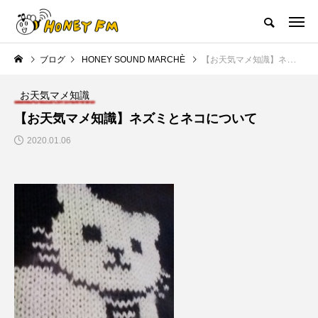
ハニーエフエム｜地域・人にフォーカスし発信するウェブラジオ局
ブログ
HONEY SOUND MARCHÈ
【お天気マメ知識】ネズミとネコについて
HOME
ハニーFMの紹介
後援申請
フリーペーパー
プレイ
お天気マメ知識
NEW POST
【お天気マメ知識】ネズミとネコについて
2020.01.06
JAZZ BAR COZY
MY SWEET GARDEN
美
最終回【JAZZ Bar cozy】3月7
【マイスイートガーデン】7月1
日（木）今回はビル・エヴァン
日（火）配信 庭づくりは曲線