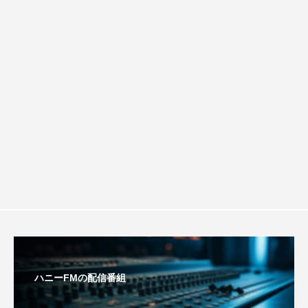
ROKKO森の音ミュージアム
Rooting Aroma
ルタイムズ】8月7日（金）配信 麹ラン
SAKDAC HARMO
SANDA ORGANIC VILLAGE MEETINGのつながるラジオ
チを楽しみながら学ぶ親子コミュニケー
SDGs・タイプスマート農業推進プロジェクト関西学院
AgriNOVA
ション講座開催！
SIKIガーデン Autumn Season
Singing with a smile
snowwhite
SPOTTED PRODUCTIONS/TWIN
SUNSUNキッズ
The Room Next Door
ハニーFMの配信番組
This is SUEKI
We Live In Time
WICKED