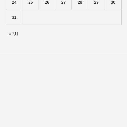
24
25
26
27
28
29
30
ままとこひろば
みなとっちラジオ！
31
みるくっくキッズクラブ逆瀬川
みるくっ子通信
« 7月
みるくのえほん
みるく・ひまわり園
もたいまさこ
もっと知りたい認知症のこと
もんがきとしこの知りたい、聞きたい、伝えたい
やよい幼稚園
ゆたかな第三の人生のススメ
ゆりのき台中学校
ゆりのき台小学校
わたしらしく心豊かに過ごすためのふくし情報！
わたなべあや
わらべうたベビーマッサージ