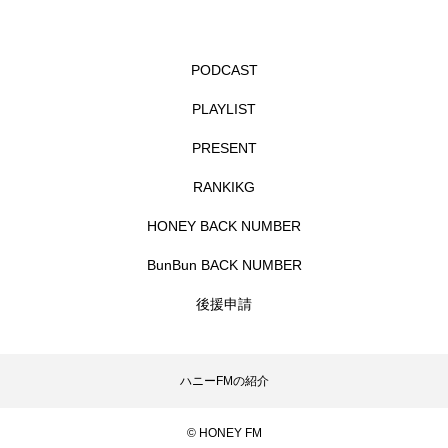
イエス・キリスト
イギリス
イギリス映画
イギリス製作
イタリア
イタリア映画
PODCAST
イベント
イラク
インタビュー
PLAYLIST
PRESENT
インド映画
イ・レ
ウィキッド
RANKIKG
ウィキッド 永遠の約束
HONEY BACK NUMBER
ウィリアム・シェイクスピア
BunBun BACK NUMBER
ウインド・アンサンブル・コスモス
後援申請
ウインド･アンサンブル･コスモス
ハニーFMの紹介
エディントンへようこそ
エミリア・ペレス
© HONEY FM
エミリー・ワトソン
エリーザ・シュロット