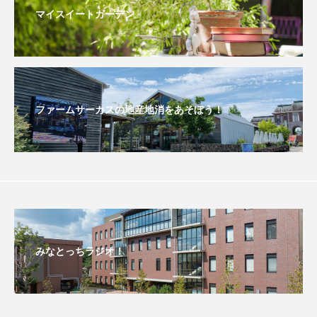
マイスイートガーデン
こうべさんだ伝統文化体験フェスタ
こうべさんだ伝統文化体験フェスタ2026
こうべさんだ能・狂言・講談子ども教室
ファームサーカスの地産地消をあそぼう！
こぐまのいばしょ
こだわり城紀行
こども学芸員とつくる『夏のこども美術館』
こばえちゃ東北
こーろ・るみえーる
さっちゃん社協だより
すずかけ台
みなとっちラジオ！
すずかけ台小学校
すずきまみ
そんなにみないでくださいな
ちめいど