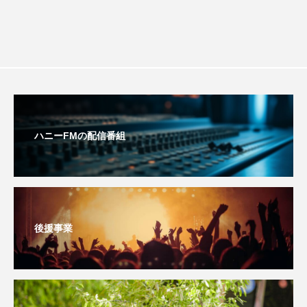
おいしいぱんぱんでんしゃ
おいしい絵本
おしえて絵本
おでかけ情報
おばあちゃんと僕の約束
おもいおいも
おーい、応為
お知らせ
かしこいエルゼ
ハニーFMの配信番組
かしこいグレーテル
かもめ食堂
がんを知り、がんを考える
きてみで東北
きもちはなにいろ？
くまぐみ
後援事業
くるまのなかには？
けやき台中学校
けやき台小学校