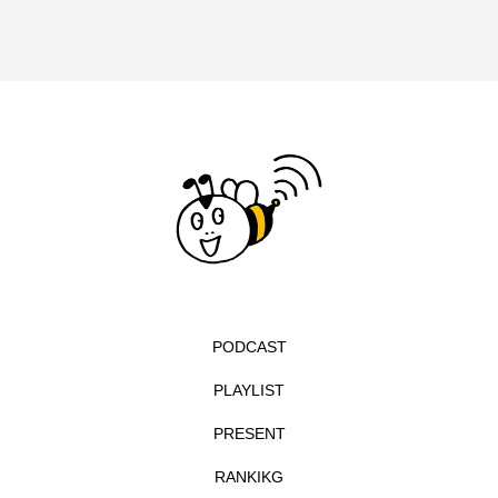
エル・ファニング
エレノアってグレイト。
エンターテインメント
オダギリジョー
オダギリ・ジョー
オム・ハヌル
オーケストラ
カタール
カナダ映画
カフェテラス
カラーモンスター
カンヌ国際映画祭
カーテンコールの灯
PODCAST
ガーデニングラジオ
キム・へヨン
PLAYLIST
キング・オブ・キングス
クラファン
PRESENT
クリスマス
クロエ・ジャオ
グリム兄弟
RANKIKG