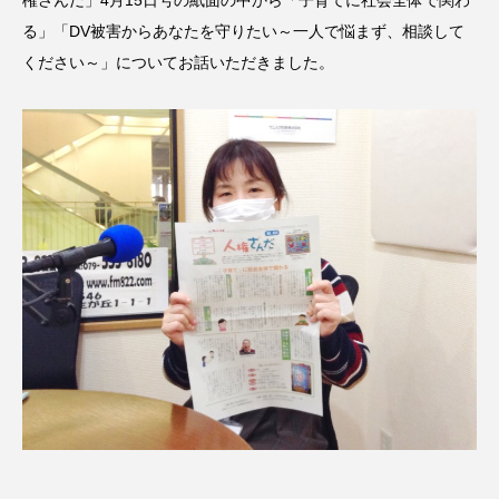
権さんだ」4月15日号の紙面の中から「子育てに社会全体で関わ
CONCLAVE
CROSSING 心の交差点
る」「DV被害からあなたを守りたい～一人で悩まず、相談して
ください～」についてお話いただきました。
DEPARTURES
FACES PLACES
globe
HAMNET
HERE 時を越えて
HONEY
HONEY FM
IT’S OKAY！
J-POP
JAZZ
KADOKAWA
KDDI
LATE SHIFT
Let's 追求 The 牛肉
lets追求the牛肉
LOST LAND
MOCOコレクション オムニバス
Playground/校庭
ROKKO 森の音ミュージアム