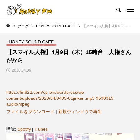
ハニーエフエム｜地域・人にフォーカスし発信するウェブラジオ局
ブログ
HONEY SOUND CAFE
【スマイル人権】4月9日（木）15時台 人権さんだから
HOME
ハニーFMの紹介
後援申請
フリーペーパー
プレイ
HONEY SOUND CAFE
NEW POST
【スマイル人権】4月9日（木）15時台 人権さん
だから
JAZZ BAR COZY
MY SWEET GARDEN
2020.04.09
https://fm822.com/cp-bin/wordpress/wp-
content/uploads/2020/04/0409-01jinken.mp3 9538315
audio/mpeg
ファイルをダウンロード
|
新規ウィンドウで再生
美
最終回【JAZZ Bar cozy】3月7
【マイスイートガーデン】7月1
購読:
Spotify
|
iTunes
日（木）今回はビル・エヴァン
日（火）配信 庭づくりは曲線