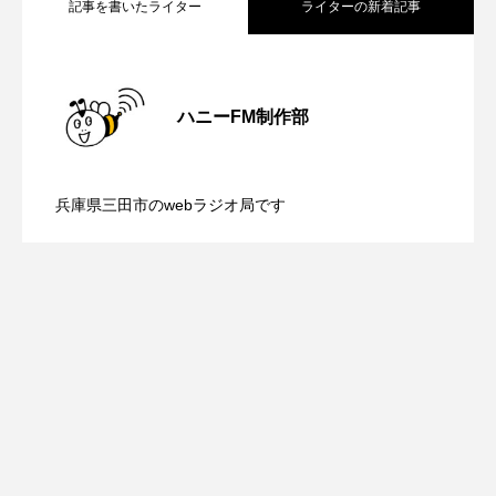
記事を書いたライター
ライターの新着記事
youtube
Yukoの子連れハワイ旅珍道中
⻑尾謙杜
【内藤美保のこばえちゃ東北】8月8日
2026.08.08
ハニーFM制作部
「THE オリバーな犬、（Gosh!!）このヤロウMOVIE」
【鳥飼美紀のとっておきシネマ】日本映
2026.08.07
（土）配信 宮城県松島町「松島」
『今日の空が一番好き、とまだ言えない僕は』
兵庫県三田市のwebラジオ局です
あいはらひろゆき
【ミラクルウィッシュの夢を形にミラク
2026.08.07
画『平行と垂直』
あかしあジュニア合唱団「さくらんぼ」
ルタイムズ】8月7日（金）配信 麹ラン
あかしあ台小学校
あじさいコンサート
あっぷっぷのぷ～
あなたが眠る間
チを楽しみながら学ぶ親子コミュニケー
あの歌を憶えている
あめぽったん
ション講座開催！
いばら姫
おいしいおのまとぺ