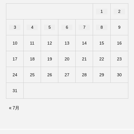
アカデミックコモンズ
アクトスクエア
1
2
アナ・レナス
3
4
5
6
7
8
9
アニバーサリースクラップブッキング
10
11
12
13
14
15
16
アニメーション映画
アプレンティス
17
18
19
20
21
22
23
アメリカ
アメリカ・イギリス製作
24
25
26
27
28
29
30
アメリカ映画
アメリカ製作
31
アリのおでかけ
アリアナ・グランデ
« 7月
アリス館
アル・パチーノ
アンプラグド
アン・ハサウェイ
アーカイブ
アート