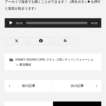
アーカイブ放送でも聴くことができます！（再生ボタン▶を押す
ROKKO森の音ミュージアム
Rooting Aroma
と放送が始まります）
SAKDAC HARMO
音
声
00:00
00:00
SANDA ORGANIC VILLAGE MEETINGのつながるラジオ
プ
レ
ー
SDGs・タイプスマート農業推進プロジェクト関西学院
ヤ
ー
AgriNOVA
SIKIガーデン Autumn Season
HONEY SOUND CAFE
,
ゲスト
,
三田シティインフォメーショ
Singing with a smile
snowwhite
ン
,
配信番組
SPOTTED PRODUCTIONS/TWIN
前の記事
次の記事
SUNSUNキッズ
The Room Next Door
This is SUEKI
We Live In Time
WICKED