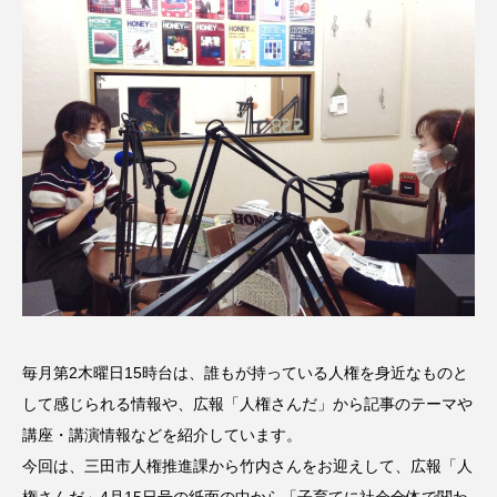
名
ス リバーサイド4部作を特集し
意識しています 三田グリーン
ました！
ットの山本さん
2024.03.07
2026.07.14
TAG LIST
10周年記念
12月号
1975年のケルン・コンサート
1学期
1年生
2024年度
2025年
2025年度
2026
2026年
2026年度
20周年
2学期
毎月第2木曜日15時台は、誰もが持っている人権を身近なものと
して感じられる情報や、広報「人権さんだ」から記事のテーマや
3年生
4年生
6年生
6月号
77
講座・講演情報などを紹介しています。
今回は、三田市人権推進課から竹内さんをお迎えして、広報「人
7月
accototo
BAD GENIUS
BL出版