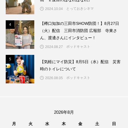
とっておきシネマ
2024.10.04
ままとこひろば
みなとっちラジオ！
【樽口知加の三田市SHOW防団！】8月27日
4
みるくっくキッズクラブ逆瀬川
みるくっ子通信
4
（火）配信 三田市消防団 広報部 寺東さ
ん、渡邊さんにインタビュー！
みるくのえほん
みるく・ひまわり園
ポッドキャスト
2024.08.27
もたいまさこ
もっと知りたい認知症のこと
5
5
【気軽にマイ防災】8月5日（水）配信 災害
もんがきとしこの知りたい、聞きたい、伝えたい
時のトイレについて
ポッドキャスト
2026.08.05
やよい幼稚園
ゆたかな第三の人生のススメ
ゆりのき台中学校
ゆりのき台小学校
わたしらしく心豊かに過ごすためのふくし情報！
2026年8月
わたなべあや
わらべうたベビーマッサージ
月
火
水
木
金
土
日