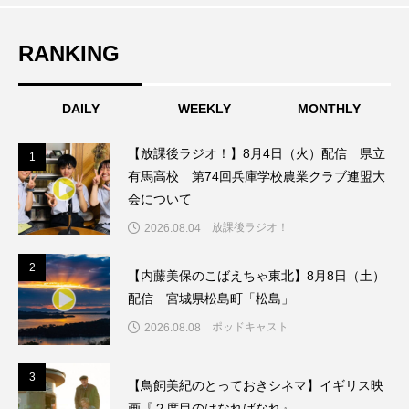
ちめいど雄介のお砂糖ミルクはどうされますか
RANKING
つつじが丘小学校
つながりCafe‐Nanana no Moe
つなごーごー
てっぺんの向こうにあなたがいる
DAILY
WEEKLY
MONTHLY
とくとくトーク
とっておきシネマ
【放課後ラジオ！】8月4日（火）配信 県立
1
1
有馬高校 第74回兵庫学校農業クラブ連盟大
なきごえバス
にげてさがして
のん
会について
放課後ラジオ！
はたらくおやさい バナナもいるよ！
ばらぐみ
2026.08.04
2
2
ぱかっ
ひとつの机、ふたつの制服
【内藤美保のこばえちゃ東北】8月8日（土）
配信 宮城県松島町「松島」
ひろかわさえこ
ぴぽん
ふくし情報
ポッドキャスト
2026.08.08
ふじ幼稚園
ふたりの魔女
ふつうの子ども
3
3
【鳥飼美紀のとっておきシネマ】イギリス映
ぶらりまち歩き
まこみちの爆笑肉トーク！
画『２度目のはなればなれ』