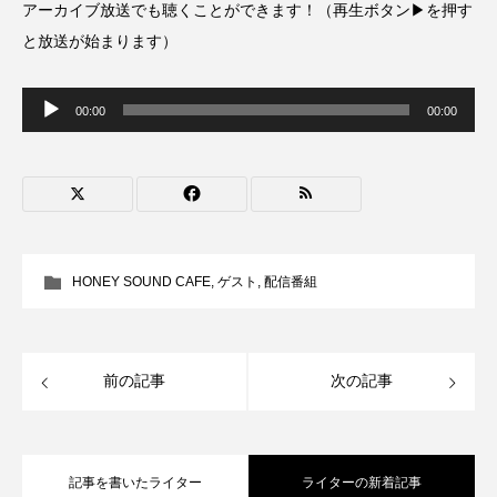
アーカイブ放送でも聴くことができます！（再生ボタン▶を押す
CONCLAVE
CROSSING 心の交差点
と放送が始まります）
DEPARTURES
FACES PLACES
globe
音
声
00:00
00:00
プ
HAMNET
HERE 時を越えて
HONEY
レ
ー
ヤ
HONEY FM
IT’S OKAY！
J-POP
ー
JAZZ
KADOKAWA
KDDI
HONEY SOUND CAFE
,
ゲスト
,
配信番組
LATE SHIFT
Let's 追求 The 牛肉
lets追求the牛肉
LOST LAND
前の記事
次の記事
MOCOコレクション オムニバス
Playground/校庭
ROKKO 森の音ミュージアム
記事を書いたライター
ライターの新着記事