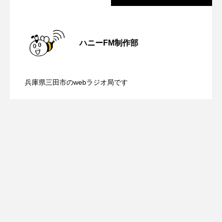
ROKKO森の音ミュージアム
Rooting Aroma
【さっちゃん社協だより】8月6日（木）
2026.08.06
SAKDAC HARMO
ハニーFM制作部
SANDA ORGANIC VILLAGE MEETINGのつながるラジオ
【三田警察オンライン】8月5日（水）配
2026.08.05
配信 ボランティア活動センターを紹介
SDGs・タイプスマート農業推進プロジェクト関西学院
兵庫県三田市のwebラジオ局です
AgriNOVA
【幼稚園だより】8月5日（水）やよい幼
2026.08.05
信 一週間の事件事故と防犯ポイント、
します
SIKIガーデン Autumn Season
稚園：先生に1学期や夏の過ごし方をお聞
防災に関する基礎知識について
Singing with a smile
snowwhite
SPOTTED PRODUCTIONS/TWIN
きしました♪
SUNSUNキッズ
The Room Next Door
This is SUEKI
We Live In Time
WICKED