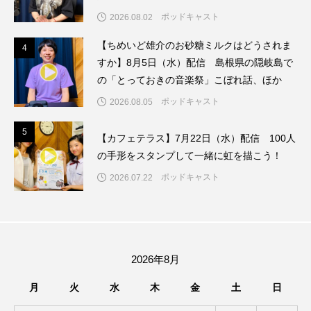
ちめいど雄介のお砂糖ミルクはどうされますか
ポッドキャスト
2026.08.02
つつじが丘小学校
つながりCafe‐Nanana no Moe
【ちめいど雄介のお砂糖ミルクはどうされま
4
4
すか】8月5日（水）配信 島根県の隠岐島で
つなごーごー
てっぺんの向こうにあなたがいる
の「とっておきの音楽祭」こぼれ話、ほか
ポッドキャスト
2026.08.05
とくとくトーク
とっておきシネマ
5
5
【カフェテラス】7月22日（水）配信 100人
なきごえバス
にげてさがして
の手形をスタンプして一緒に虹を描こう！
はたらくおやさい バナナもいるよ！
ばらぐみ
ポッドキャスト
2026.07.22
ぱかっ
ひとつの机、ふたつの制服
ひろかわさえこ
ぴぽん
ふくし情報
2026年8月
ふじ幼稚園
ふたりの魔女
ふつうの子ども
月
火
水
木
金
土
日
ぶらりまち歩き
まこみちの爆笑肉トーク！