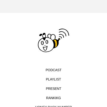
イエス・キリスト
イギリス
イギリス映画
イギリス製作
イタリア
イタリア映画
イベント
イラク
インタビュー
インド映画
イ・レ
ウィキッド
ウィキッド 永遠の約束
ウィリアム・シェイクスピア
PODCAST
ウインド・アンサンブル・コスモス
PLAYLIST
ウインド･アンサンブル･コスモス
PRESENT
エディントンへようこそ
エミリア・ペレス
RANKIKG
エミリー・ワトソン
エリーザ・シュロット