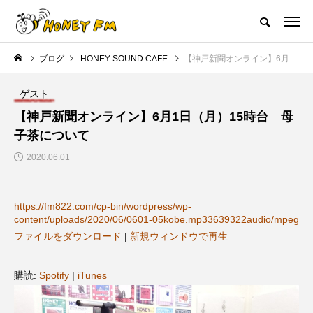
ハニーエフエム｜地域・人にフォーカスし発信するウェブラジオ局
ブログ
HONEY SOUND CAFE
【神戸新聞オンライン】6月1日（月）15時台 母子茶について
HOME
ハニーFMの紹介
後援申請
フリーペーパー
プレイ
ゲスト
NEW POST
【神戸新聞オンライン】6月1日（月）15時台 母
子茶について
JAZZ BAR COZY
MY SWEET GARDEN
2020.06.01
https://fm822.com/cp-bin/wordpress/wp-
content/uploads/2020/06/0601-05kobe.mp33639322audio/mpeg
ファイルをダウンロード
|
新規ウィンドウで再生
購読:
Spotify
|
iTunes
美
最終回【JAZZ Bar cozy】3月7
【マイスイートガーデン】7月1
日（木）今回はビル・エヴァン
日（火）配信 庭づくりは曲線