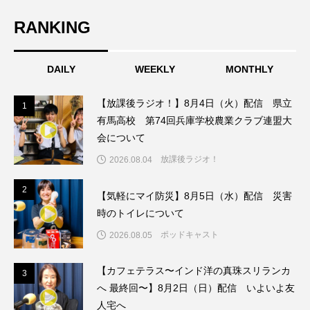
こうべさんだ伝統文化体験フェスタ
RANKING
こうべさんだ伝統文化体験フェスタ2026
DAILY
WEEKLY
MONTHLY
こうべさんだ能・狂言・講談子ども教室
【放課後ラジオ！】8月4日（火）配信 県立
1
1
こぐまのいばしょ
こだわり城紀行
有馬高校 第74回兵庫学校農業クラブ連盟大
会について
こども学芸員とつくる『夏のこども美術館』
放課後ラジオ！
2026.08.04
こばえちゃ東北
こーろ・るみえーる
2
2
【気軽にマイ防災】8月5日（水）配信 災害
時のトイレについて
さっちゃん社協だより
すずかけ台
ポッドキャスト
2026.08.05
すずかけ台小学校
すずきまみ
【カフェテラス〜インド洋の真珠スリランカ
3
3
そんなにみないでくださいな
ちめいど
へ 最終回〜】8月2日（日）配信 いよいよ友
人宅へ