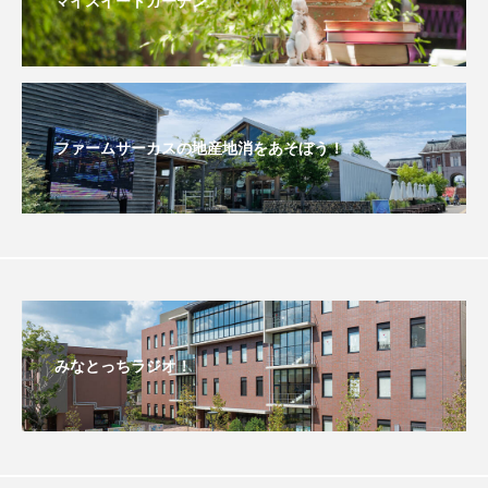
マイスイートガーデン
おいしいぱんぱんでんしゃ
おいしい絵本
おしえて絵本
おでかけ情報
ファームサーカスの地産地消をあそぼう！
おばあちゃんと僕の約束
おもいおいも
おーい、応為
お知らせ
かしこいエルゼ
かしこいグレーテル
かもめ食堂
がんを知り、がんを考える
きてみで東北
きもちはなにいろ？
くまぐみ
みなとっちラジオ！
くるまのなかには？
けやき台中学校
けやき台小学校