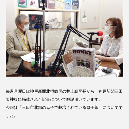
名
ス リバーサイド4部作を特集し
意識しています 三田グリーン
ました！
ットの山本さん
2024.03.07
2026.07.14
TAG LIST
10周年記念
12月号
1975年のケルン・コンサート
1学期
1年生
2024年度
2025年
2025年度
2026
毎週月曜日は神戸新聞北摂総局の井上総局長から、神戸新聞三田
2026年
2026年度
20周年
2学期
阪神版に掲載された記事について解説頂いています。
今回は「三田市北部の母子で栽培されている母子茶」についてで
3年生
4年生
6年生
6月号
77
した。
7月
accototo
BAD GENIUS
BL出版