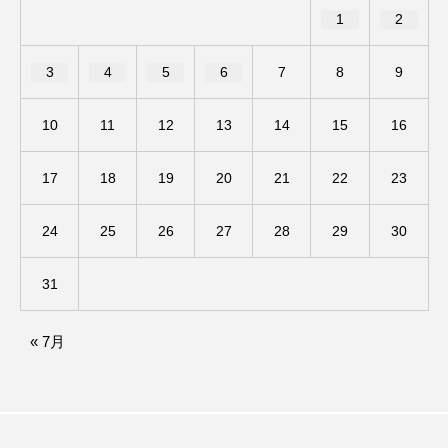
1
2
ままとこひろば
みなとっちラジオ！
3
4
5
6
7
8
9
みるくっくキッズクラブ逆瀬川
みるくっ子通信
10
11
12
13
14
15
16
みるくのえほん
みるく・ひまわり園
17
18
19
20
21
22
23
もたいまさこ
もっと知りたい認知症のこと
24
25
26
27
28
29
30
もんがきとしこの知りたい、聞きたい、伝えたい
やよい幼稚園
ゆたかな第三の人生のススメ
31
ゆりのき台中学校
ゆりのき台小学校
« 7月
わたしらしく心豊かに過ごすためのふくし情報！
わたなべあや
わらべうたベビーマッサージ