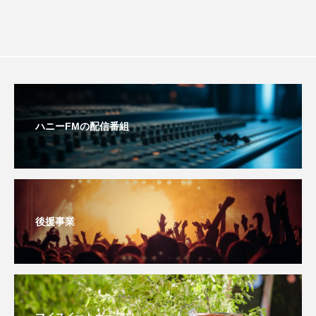
youtube
Yukoの子連れハワイ旅珍道中
⻑尾謙杜
「THE オリバーな犬、（Gosh!!）このヤロウMOVIE」
『今日の空が一番好き、とまだ言えない僕は』
ハニーFMの配信番組
あいはらひろゆき
あかしあジュニア合唱団「さくらんぼ」
あかしあ台小学校
あじさいコンサート
後援事業
あっぷっぷのぷ～
あなたが眠る間
あの歌を憶えている
あめぽったん
いばら姫
おいしいおのまとぺ