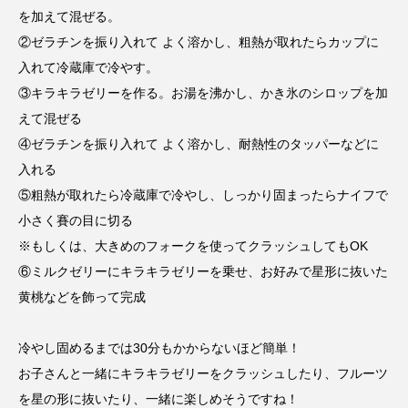
youtube
Yukoの子連れハワイ旅珍道中
を加えて混ぜる。
②ゼラチンを振り入れて よく溶かし、粗熱が取れたらカップに
⻑尾謙杜
入れて冷蔵庫で冷やす。
③キラキラゼリーを作る。お湯を沸かし、かき氷のシロップを加
「THE オリバーな犬、（Gosh!!）このヤロウMOVIE」
えて混ぜる
『今日の空が一番好き、とまだ言えない僕は』
④ゼラチンを振り入れて よく溶かし、耐熱性のタッパーなどに
入れる
あいはらひろゆき
⑤粗熱が取れたら冷蔵庫で冷やし、しっかり固まったらナイフで
小さく賽の目に切る
あかしあジュニア合唱団「さくらんぼ」
※もしくは、大きめのフォークを使ってクラッシュしてもOK
⑥ミルクゼリーにキラキラゼリーを乗せ、お好みで星形に抜いた
あかしあ台小学校
あじさいコンサート
黄桃などを飾って完成
あっぷっぷのぷ～
あなたが眠る間
冷やし固めるまでは30分もかからないほど簡単！
あの歌を憶えている
あめぽったん
お子さんと一緒にキラキラゼリーをクラッシュしたり、フルーツ
を星の形に抜いたり、一緒に楽しめそうですね！
いばら姫
おいしいおのまとぺ