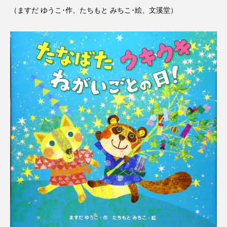
名
ス リバーサイド4部作を特集し
意識しています 三田グリーン
（ますだ ゆうこ･作、たちもと みちこ･絵、文溪堂）
ました！
ットの山本さん
2024.03.07
2026.07.14
TAG LIST
10周年記念
12月号
1975年のケルン・コンサート
1学期
1年生
2024年度
2025年
2025年度
2026
2026年
2026年度
20周年
2学期
3年生
4年生
6年生
6月号
77
7月
accototo
BAD GENIUS
BL出版