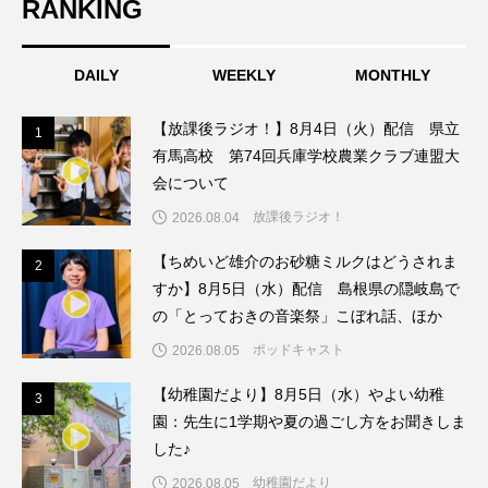
RANKING
アカデミックコモンズ
アクトスクエア
DAILY
WEEKLY
MONTHLY
アナ・レナス
【放課後ラジオ！】8月4日（火）配信 県立
アニバーサリースクラップブッキング
1
1
有馬高校 第74回兵庫学校農業クラブ連盟大
会について
アニメーション映画
アプレンティス
放課後ラジオ！
2026.08.04
アメリカ
アメリカ・イギリス製作
【ちめいど雄介のお砂糖ミルクはどうされま
2
2
すか】8月5日（水）配信 島根県の隠岐島で
アメリカ映画
アメリカ製作
の「とっておきの音楽祭」こぼれ話、ほか
アリのおでかけ
アリアナ・グランデ
ポッドキャスト
2026.08.05
【幼稚園だより】8月5日（水）やよい幼稚
アリス館
アル・パチーノ
アンプラグド
3
3
園：先生に1学期や夏の過ごし方をお聞きしま
アン・ハサウェイ
アーカイブ
アート
した♪
幼稚園だより
2026.08.05