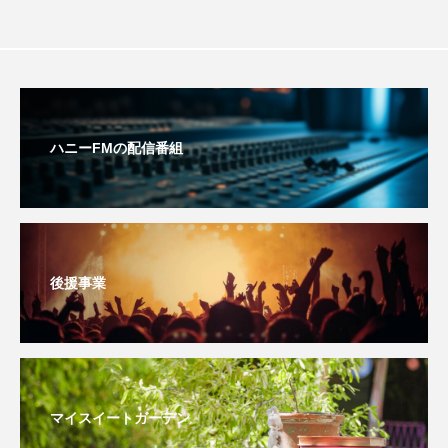
ちめいど雄介のお砂糖ミルクはどうされますか
つつじが丘小学校
つながりCafe‐Nanana no Moe
つなごーごー
てっぺんの向こうにあなたがいる
ハニーFMの配信番組
とくとくトーク
とっておきシネマ
なきごえバス
にげてさがして
はたらくおやさい バナナもいるよ！
ばらぐみ
後援事業
ぱかっ
ひとつの机、ふたつの制服
ひろかわさえこ
ぴぽん
ふくし情報
ふじ幼稚園
ふたりの魔女
ふつうの子ども
マイスイートガーデン
ぶらりまち歩き
まこみちの爆笑肉トーク！