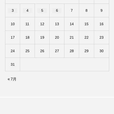
3
4
5
6
7
8
9
エル・ファニング
エレノアってグレイト。
エンターテインメント
オダギリジョー
10
11
12
13
14
15
16
オダギリ・ジョー
オム・ハヌル
17
18
19
20
21
22
23
オーケストラ
カタール
カナダ映画
24
25
26
27
28
29
30
カフェテラス
カラーモンスター
31
カンヌ国際映画祭
カーテンコールの灯
« 7月
ガーデニングラジオ
キム・へヨン
キング・オブ・キングス
クラファン
クリスマス
クロエ・ジャオ
グリム兄弟