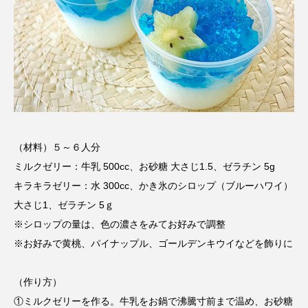
ROKKO森の音ミュージアム
Rooting Aroma
SAKDAC HARMO
SANDA ORGANIC VILLAGE MEETINGのつながるラジオ
SDGs・タイプスマート農業推進プロジェクト関西学院
AgriNOVA
（材料）５～６人分
SIKIガーデン Autumn Season
ミルクゼリー：牛乳 500cc、お砂糖 大さじ1.5、ゼラチン 5g
Singing with a smile
snowwhite
キラキラゼリー：水 300cc、かき氷のシロップ（ブルーハワイ）
大さじ1、ゼラチン 5ｇ
SPOTTED PRODUCTIONS/TWIN
※シロップの量は、色の濃さをみてお好みで調整
※お好みで黄桃、パイナップル、ゴールデンキウイなどを飾りに
SUNSUNキッズ
The Room Next Door
（作り方）
This is SUEKI
We Live In Time
WICKED
①ミルクゼリーを作る。牛乳をお鍋で沸騰寸前まで温め、お砂糖