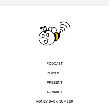
ジャネル・ツァイ
ジューン・スキップ
ジョディ・フォスター
ジョージア
スイス
スイス映画
スウェーデン
スカーレット・ヨハンソン
スケルトン！のりもの編
スターキャットアルバトロス・フィルム
PODCAST
スティーブン・キング
スペイン映画
PLAYLIST
PRESENT
スペシャルナビゲーター
セイハ英語学院
RANKIKG
センチメンタル・バリュー
HONEY BACK NUMBER
ソミーラ・リア・フッディン
タイ映画