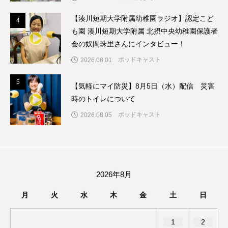
イエス・キリスト
イギリス
イギリス映画
【湊川短期大学附属幼稚園ラジオ】認定こど
4
4
イギリス製作
イタリア
イタリア映画
も園 湊川短期大学附属 北摂中央幼稚園保護者
会の奴間珠里さんにインタビュー！
イベント
イラク
インタビュー
ポッドキャスト
2026.08.01
インド映画
イ・レ
ウィキッド
5
5
【気軽にマイ防災】8月5日（水）配信 災害
時のトイレについて
ウィキッド 永遠の約束
ポッドキャスト
2026.08.05
ウィリアム・シェイクスピア
ウインド・アンサンブル・コスモス
2026年8月
ウインド･アンサンブル･コスモス
月
火
水
木
金
土
日
エディントンへようこそ
エミリア・ペレス
1
2
エミリー・ワトソン
エリーザ・シュロット