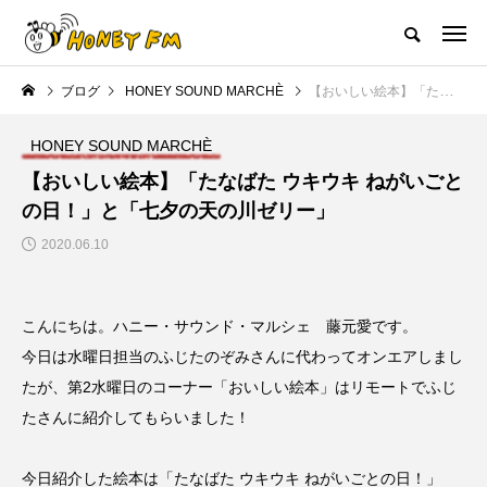
ハニーエフエム｜地域・人にフォーカスし発信するウェブラジオ局
ブログ
HONEY SOUND MARCHÈ
【おいしい絵本】「たなばた ウキウキ ねがいごとの日！」と「七夕の天の川ゼリー」
HOME
ハニーFMの紹介
後援申請
フリーペーパー
プレイ
HONEY SOUND MARCHÈ
NEW POST
【おいしい絵本】「たなばた ウキウキ ねがいごと
の日！」と「七夕の天の川ゼリー」
JAZZ BAR COZY
MY SWEET GARDEN
2020.06.10
こんにちは。ハニー・サウンド・マルシェ 藤元愛です。
今日は水曜日担当のふじたのぞみさんに代わってオンエアしまし
たが、第2水曜日のコーナー「おいしい絵本」はリモートでふじ
たさんに紹介してもらいました！
美
最終回【JAZZ Bar cozy】3月7
【マイスイートガーデン】7月1
日（木）今回はビル・エヴァン
日（火）配信 庭づくりは曲線
今日紹介した絵本は「たなばた ウキウキ ねがいごとの日！」