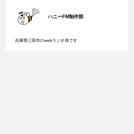
【さっちゃん社協だより】8月6日（木）
2026.08.06
こうべさんだ伝統文化体験フェスタ
ハニーFM制作部
こうべさんだ伝統文化体験フェスタ2026
【三田警察オンライン】8月5日（水）配
2026.08.05
配信 ボランティア活動センターを紹介
こうべさんだ能・狂言・講談子ども教室
兵庫県三田市のwebラジオ局です
【幼稚園だより】8月5日（水）やよい幼
2026.08.05
信 一週間の事件事故と防犯ポイント、
します
こぐまのいばしょ
こだわり城紀行
こども学芸員とつくる『夏のこども美術館』
稚園：先生に1学期や夏の過ごし方をお聞
防災に関する基礎知識について
こばえちゃ東北
こーろ・るみえーる
きしました♪
さっちゃん社協だより
すずかけ台
すずかけ台小学校
すずきまみ
そんなにみないでくださいな
ちめいど