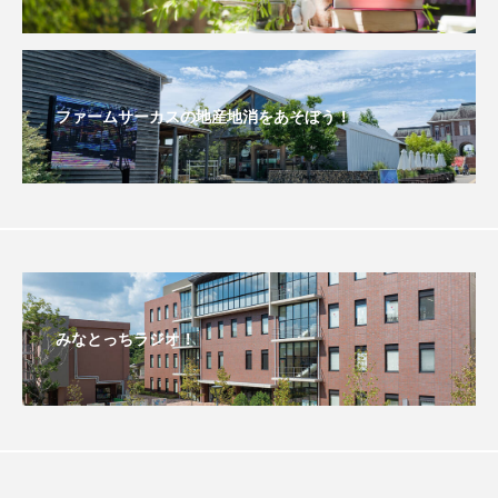
ままとこひろば
みなとっちラジオ！
みるくっくキッズクラブ逆瀬川
みるくっ子通信
ファームサーカスの地産地消をあそぼう！
みるくのえほん
みるく・ひまわり園
もたいまさこ
もっと知りたい認知症のこと
もんがきとしこの知りたい、聞きたい、伝えたい
やよい幼稚園
ゆたかな第三の人生のススメ
みなとっちラジオ！
ゆりのき台中学校
ゆりのき台小学校
わたしらしく心豊かに過ごすためのふくし情報！
わたなべあや
わらべうたベビーマッサージ