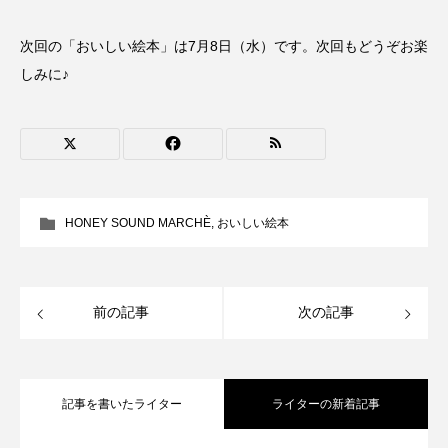
おいしいぱんぱんでんしゃ
おいしい絵本
次回の「おいしい絵本」は7月8日（水）です。次回もどうぞお楽
しみに♪
おしえて絵本
おでかけ情報
おばあちゃんと僕の約束
おもいおいも
おーい、応為
お知らせ
かしこいエルゼ
HONEY SOUND MARCHÈ
,
おいしい絵本
かしこいグレーテル
かもめ食堂
がんを知り、がんを考える
きてみで東北
前の記事
次の記事
きもちはなにいろ？
くまぐみ
くるまのなかには？
けやき台中学校
記事を書いたライター
ライターの新着記事
けやき台小学校