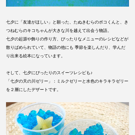
CONCLAVE
CROSSING 心の交差点
DEPARTURES
FACES PLACES
globe
七夕に「友達がほしい」と願った、たぬきむらのポコくんと、き
つねむらのキコちゃんが大きな川を越えて出会う物語。
HAMNET
HERE 時を越えて
HONEY
七夕の起源や飾りの作り方、ぴったりなメニューのレシピなどが
散りばめられていて、物語の他にも 季節を楽しんだり、学んだ
HONEY FM
IT’S OKAY！
J-POP
り出来る絵本になっています。
JAZZ
KADOKAWA
KDDI
そして、七夕にぴったりのスイーツレシピも♪
LATE SHIFT
Let's 追求 The 牛肉
「七夕の天の川ゼリー」：ミルクゼリーと水色のキラキラゼリー
を２層にしたデザートです。
lets追求the牛肉
LOST LAND
MOCOコレクション オムニバス
Playground/校庭
ROKKO 森の音ミュージアム