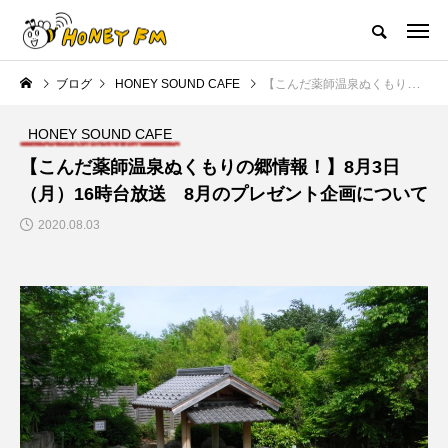
ハニーエフエム｜地域・人にフォーカスし発信するウェブラジオ局
ブログ
HONEY SOUND CAFE
【こんだ薬師温泉ぬくもりの郷情報！】8月3日（月）16時台放送 8月のプレゼント企画について
HOME
ハニーFMの紹介
後援申請
フリーペーパー
プレイ
HONEY SOUND CAFE
NEW POST
【こんだ薬師温泉ぬくもりの郷情報！】8月3日
（月）16時台放送 8月のプレゼント企画について
JAZZ BAR COZY
MY SWEET GARDEN
2020.08.03
美
最終回【JAZZ Bar cozy】3月7
【マイスイートガーデン】7月1
日（木）今回はビル・エヴァン
日（火）配信 庭づくりは曲線