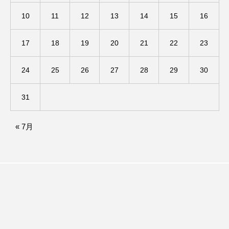
10
11
12
13
14
15
16
ままとこひろば
みなとっちラジオ！
17
18
19
20
21
22
23
みるくっくキッズクラブ逆瀬川
みるくっ子通信
24
25
26
27
28
29
30
みるくのえほん
みるく・ひまわり園
もたいまさこ
もっと知りたい認知症のこと
31
もんがきとしこの知りたい、聞きたい、伝えたい
« 7月
やよい幼稚園
ゆたかな第三の人生のススメ
ゆりのき台中学校
ゆりのき台小学校
わたしらしく心豊かに過ごすためのふくし情報！
わたなべあや
わらべうたベビーマッサージ