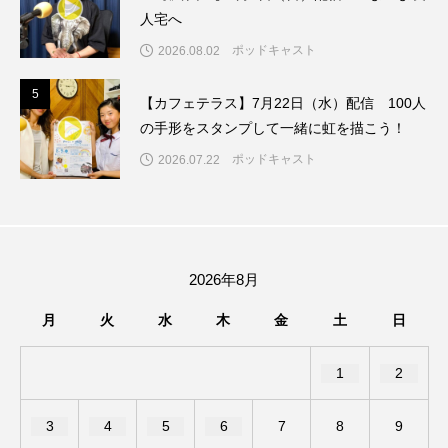
ちめいど雄介のお砂糖ミルクはどうされますか
人宅へ
ポッドキャスト
2026.08.02
つつじが丘小学校
つながりCafe‐Nanana no Moe
5
5
【カフェテラス】7月22日（水）配信 100人
つなごーごー
てっぺんの向こうにあなたがいる
の手形をスタンプして一緒に虹を描こう！
とくとくトーク
とっておきシネマ
ポッドキャスト
2026.07.22
なきごえバス
にげてさがして
はたらくおやさい バナナもいるよ！
ばらぐみ
2026年8月
ぱかっ
ひとつの机、ふたつの制服
月
火
水
木
金
土
日
ひろかわさえこ
ぴぽん
ふくし情報
1
2
ふじ幼稚園
ふたりの魔女
ふつうの子ども
3
4
5
6
7
8
9
ぶらりまち歩き
まこみちの爆笑肉トーク！