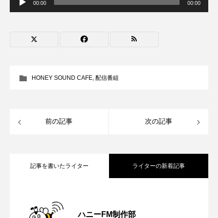
声
00:00
00:00
プ
CONCLAVE
CROSSING 心の交差点
レ
ー
ヤ
DEPARTURES
FACES PLACES
globe
ー
HAMNET
HERE 時を越えて
HONEY
HONEY SOUND CAFE
,
配信番組
HONEY FM
IT’S OKAY！
J-POP
JAZZ
KADOKAWA
KDDI
前の記事
次の記事
LATE SHIFT
Let's 追求 The 牛肉
lets追求the牛肉
LOST LAND
記事を書いたライター
ライターの新着記事
MOCOコレクション オムニバス
【さっちゃん社協だより】8月6日（木）
2026.08.06
Playground/校庭
ROKKO 森の音ミュージアム
ハニーFM制作部