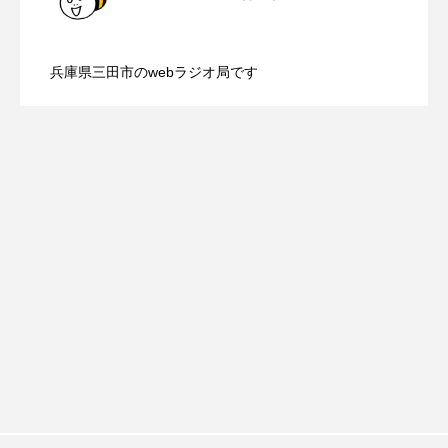
ROKKO森の音ミュージアム
Rooting Aroma
【三田警察オンライン】8月5日（水）配
2026.08.05
配信 ボランティア活動センターを紹介
SAKDAC HARMO
兵庫県三田市のwebラジオ局です
【幼稚園だより】8月5日（水）やよい幼
2026.08.05
信 一週間の事件事故と防犯ポイント、
します
SANDA ORGANIC VILLAGE MEETINGのつながるラジオ
SDGs・タイプスマート農業推進プロジェクト関西学院
稚園：先生に1学期や夏の過ごし方をお聞
防災に関する基礎知識について
AgriNOVA
SIKIガーデン Autumn Season
きしました♪
Singing with a smile
snowwhite
SPOTTED PRODUCTIONS/TWIN
SUNSUNキッズ
The Room Next Door
This is SUEKI
We Live In Time
WICKED