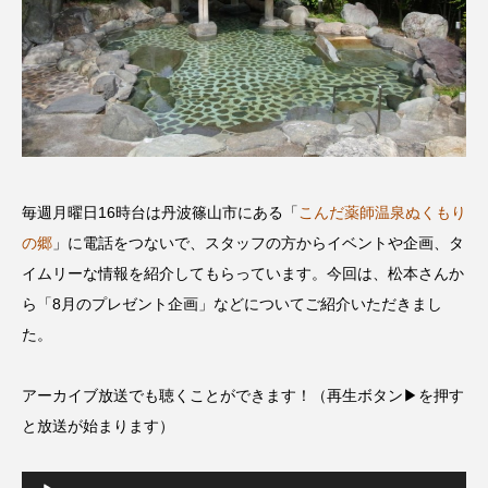
名
ス リバーサイド4部作を特集し
意識しています 三田グリーン
ました！
ットの山本さん
2024.03.07
2026.07.14
TAG LIST
10周年記念
12月号
毎週月曜日16時台は丹波篠山市にある「
こんだ薬師温泉ぬくもり
の郷
」に電話をつないで、スタッフの方からイベントや企画、タ
1975年のケルン・コンサート
1学期
1年生
イムリーな情報を紹介してもらっています。今回は、松本さんか
ら「8月のプレゼント企画」などについてご紹介いただきまし
2024年度
2025年
2025年度
2026
た。
2026年
2026年度
20周年
2学期
アーカイブ放送でも聴くことができます！（再生ボタン▶を押す
3年生
4年生
6年生
6月号
77
と放送が始まります）
7月
accototo
BAD GENIUS
BL出版
音