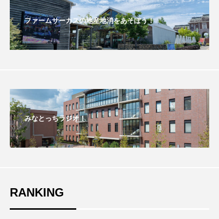
ファームサーカスの地産地消をあそぼう！
おいしいぱんぱんでんしゃ
おいしい絵本
おしえて絵本
おでかけ情報
おばあちゃんと僕の約束
おもいおいも
おーい、応為
お知らせ
かしこいエルゼ
かしこいグレーテル
かもめ食堂
みなとっちラジオ！
がんを知り、がんを考える
きてみで東北
きもちはなにいろ？
くまぐみ
くるまのなかには？
けやき台中学校
RANKING
けやき台小学校