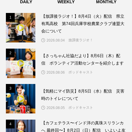
DAILY
WEEKLY
MONTHLY
こうべさんだ伝統文化体験フェスタ
【放課後ラジオ！】8月4日（火）配信 県立
1
1
こうべさんだ伝統文化体験フェスタ2026
有馬高校 第74回兵庫学校農業クラブ連盟大
会について
こうべさんだ能・狂言・講談子ども教室
放課後ラジオ！
2026.08.04
こぐまのいばしょ
こだわり城紀行
2
2
【さっちゃん社協だより】8月6日（木）配
信 ボランティア活動センターを紹介します
こども学芸員とつくる『夏のこども美術館』
ポッドキャスト
2026.08.06
こばえちゃ東北
こーろ・るみえーる
3
3
【気軽にマイ防災】8月5日（水）配信 災害
さっちゃん社協だより
すずかけ台
時のトイレについて
すずかけ台小学校
すずきまみ
ポッドキャスト
2026.08.05
そんなにみないでくださいな
ちめいど
【カフェテラス〜インド洋の真珠スリランカ
4
4
へ 最終回〜】8月2日（日）配信 いよいよ友