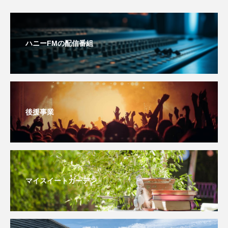
youtube
Yukoの子連れハワイ旅珍道中
⻑尾謙杜
ハニーFMの配信番組
「THE オリバーな犬、（Gosh!!）このヤロウMOVIE」
『今日の空が一番好き、とまだ言えない僕は』
あいはらひろゆき
後援事業
あかしあジュニア合唱団「さくらんぼ」
あかしあ台小学校
あじさいコンサート
あっぷっぷのぷ～
あなたが眠る間
マイスイートガーデン
あの歌を憶えている
あめぽったん
いばら姫
おいしいおのまとぺ