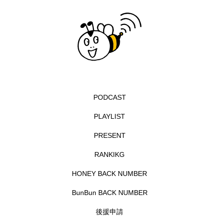
イエス・キリスト
イギリス
イギリス映画
イギリス製作
イタリア
イタリア映画
イベント
イラク
インタビュー
インド映画
イ・レ
ウィキッド
PODCAST
ウィキッド 永遠の約束
PLAYLIST
ウィリアム・シェイクスピア
PRESENT
ウインド・アンサンブル・コスモス
RANKIKG
ウインド･アンサンブル･コスモス
HONEY BACK NUMBER
BunBun BACK NUMBER
エディントンへようこそ
エミリア・ペレス
後援申請
エミリー・ワトソン
エリーザ・シュロット