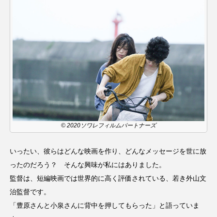
名
ス リバーサイド4部作を特集し
意識しています 三田グリーン
ました！
ットの山本さん
2024.03.07
2026.07.14
TAG LIST
10周年記念
12月号
1975年のケルン・コンサート
1学期
1年生
© 2020ソワレフィルムパートナーズ
2024年度
2025年
2025年度
2026
いったい、彼らはどんな映画を作り、どんなメッセージを世に放
2026年
2026年度
20周年
2学期
ったのだろう？ そんな興味が私にはありました。
監督は、短編映画では世界的に高く評価されている、若き外山文
3年生
4年生
6年生
6月号
77
治監督です。
「豊原さんと小泉さんに背中を押してもらった」と語っていま
7月
accototo
BAD GENIUS
BL出版