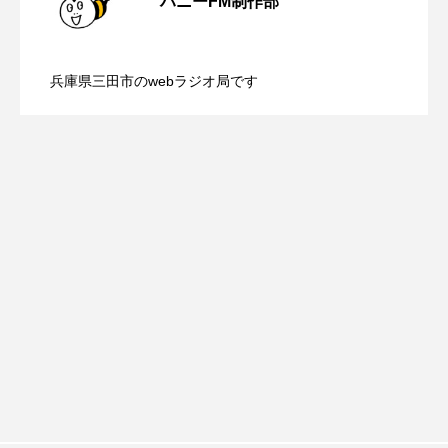
ハニーFM制作部
アカデミックコモンズ
アクトスクエア
【三田警察オンライン】8月5日（水）配
2026.08.05
配信 ボランティア活動センターを紹介
アナ・レナス
兵庫県三田市のwebラジオ局です
【幼稚園だより】8月5日（水）やよい幼
2026.08.05
信 一週間の事件事故と防犯ポイント、
します
アニバーサリースクラップブッキング
アニメーション映画
アプレンティス
稚園：先生に1学期や夏の過ごし方をお聞
防災に関する基礎知識について
アメリカ
アメリカ・イギリス製作
きしました♪
アメリカ映画
アメリカ製作
アリのおでかけ
アリアナ・グランデ
アリス館
アル・パチーノ
アンプラグド
アン・ハサウェイ
アーカイブ
アート