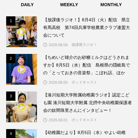
DAILY
WEEKLY
MONTHLY
グリム童話
グリム童話の部屋
【放課後ラジオ！】8月4日（火）配信 県立
1
1
ケネス・ブラナー
ゲスト
コクヨ
有馬高校 第74回兵庫学校農業クラブ連盟大
会について
コルベスどの
コンサート
コーラス
放課後ラジオ！
2026.08.04
サニーサイドブックス
サリー
【ちめいど雄介のお砂糖ミルクはどうされま
2
2
すか】8月5日（水）配信 島根県の隠岐島で
サンキュー、チャック
ザジフィルムズ
の「とっておきの音楽祭」こぼれ話、ほか
シネマエッセイ
シム・ウンギョン
ポッドキャスト
2026.08.05
【湊川短期大学附属幼稚園ラジオ】認定こど
3
3
シム・ヒョンソ
シルヴィオ・ソルディーニ
も園 湊川短期大学附属 北摂中央幼稚園保護者
会の奴間珠里さんにインタビュー！
シンシア・エリヴォ
ジェシカ・チャステイン
ポッドキャスト
2026.08.01
ジェシー・バックリー
ジオジオのかんむり
【幼稚園だより】8月5日（水）やよい幼稚
4
4