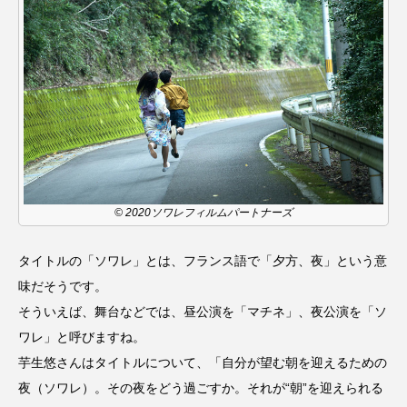
おいしいぱんぱんでんしゃ
おいしい絵本
おしえて絵本
おでかけ情報
おばあちゃんと僕の約束
おもいおいも
おーい、応為
お知らせ
かしこいエルゼ
かしこいグレーテル
かもめ食堂
© 2020ソワレフィルムパートナーズ
がんを知り、がんを考える
きてみで東北
タイトルの「ソワレ」とは、フランス語で「夕方、夜」という意
味だそうです。
きもちはなにいろ？
くまぐみ
そういえば、舞台などでは、昼公演を「マチネ」、夜公演を「ソ
ワレ」と呼びますね。
くるまのなかには？
けやき台中学校
芋生悠さんはタイトルについて、「自分が望む朝を迎えるための
けやき台小学校
夜（ソワレ）。その夜をどう過ごすか。それが“朝”を迎えられる