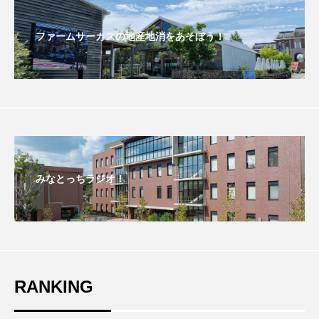
エル・ファニング
エレノアってグレイト。
ファームサーカスの地産地消をあそぼう！
エンターテインメント
オダギリジョー
オダギリ・ジョー
オム・ハヌル
オーケストラ
カタール
カナダ映画
カフェテラス
カラーモンスター
みなとっちラジオ！
カンヌ国際映画祭
カーテンコールの灯
ガーデニングラジオ
キム・へヨン
キング・オブ・キングス
クラファン
RANKING
クリスマス
クロエ・ジャオ
グリム兄弟