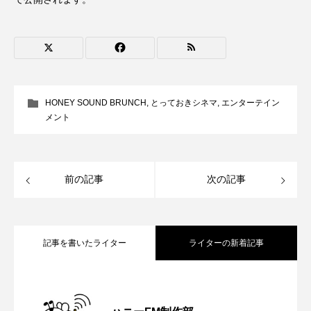
ままとこひろば
みなとっちラジオ！
みるくっくキッズクラブ逆瀬川
みるくっ子通信
みるくのえほん
みるく・ひまわり園
HONEY SOUND BRUNCH
,
とっておきシネマ
,
エンターテイン
メント
もたいまさこ
もっと知りたい認知症のこと
もんがきとしこの知りたい、聞きたい、伝えたい
前の記事
次の記事
やよい幼稚園
ゆたかな第三の人生のススメ
ゆりのき台中学校
ゆりのき台小学校
記事を書いたライター
ライターの新着記事
わたしらしく心豊かに過ごすためのふくし情報！
【さっちゃん社協だより】8月6日（木）
2026.08.06
わたなべあや
わらべうたベビーマッサージ