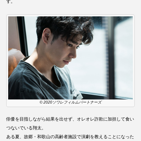
す。
CONCLAVE
CROSSING 心の交差点
DEPARTURES
FACES PLACES
globe
HAMNET
HERE 時を越えて
HONEY
HONEY FM
IT’S OKAY！
J-POP
JAZZ
KADOKAWA
KDDI
LATE SHIFT
Let's 追求 The 牛肉
lets追求the牛肉
LOST LAND
© 2020ソワレフィルムパートナーズ
MOCOコレクション オムニバス
俳優を目指しながら結果を出せず、オレオレ詐欺に加担して食い
つないでいる翔太。
Playground/校庭
ROKKO 森の音ミュージアム
ある夏、故郷・和歌山の高齢者施設で演劇を教えることになった