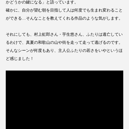
かどうかの鍵になる」と語っています。
こうべさんだ伝統文化体験フェスタ
確かに、自分が望む朝を目指して人は何度でも生まれ変わること
ができる…そんなことを教えてくれる作品のような気がします。
こうべさんだ伝統文化体験フェスタ2026
それにしても、村上虹郎さん・芋生悠さん、ふたりは逃亡してい
こうべさんだ能・狂言・講談子ども教室
るわけで、真夏の和歌山の山や街を走って走って逃げるのです。
こぐまのいばしょ
こだわり城紀行
そんなシーンが何度もあり、主人公ふたりの若さをいやというほ
ど感じました！
こども学芸員とつくる『夏のこども美術館』
こばえちゃ東北
こーろ・るみえーる
さっちゃん社協だより
すずかけ台
すずかけ台小学校
すずきまみ
そんなにみないでくださいな
ちめいど