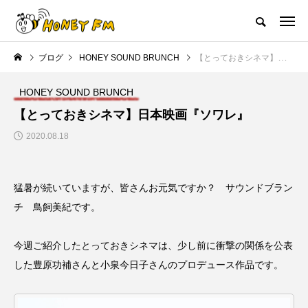
ハニーエフエム｜地域・人にフォーカスし発信するウェブラジオ局
ブログ
HONEY SOUND BRUNCH
【とっておきシネマ】日本映画『ソワレ』
HOME
ハニーFMの紹介
後援申請
フリーペーパー
プレイ
HONEY SOUND BRUNCH
NEW POST
【とっておきシネマ】日本映画『ソワレ』
2020.08.18
JAZZ BAR COZY
MY SWEET GARDEN
猛暑が続いていますが、皆さんお元気ですか？ サウンドブラン
チ 鳥飼美紀です。
今週ご紹介したとっておきシネマは、少し前に衝撃の関係を公表
した豊原功補さんと小泉今日子さんのプロデュース作品です。
美
最終回【JAZZ Bar cozy】3月7
【マイスイートガーデン】7月1
日（木）今回はビル・エヴァン
日（火）配信 庭づくりは曲線