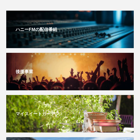
イエス・キリスト
イギリス
イギリス映画
イギリス製作
イタリア
イタリア映画
ハニーFMの配信番組
イベント
イラク
インタビュー
インド映画
イ・レ
ウィキッド
ウィキッド 永遠の約束
後援事業
ウィリアム・シェイクスピア
ウインド・アンサンブル・コスモス
ウインド･アンサンブル･コスモス
マイスイートガーデン
エディントンへようこそ
エミリア・ペレス
エミリー・ワトソン
エリーザ・シュロット