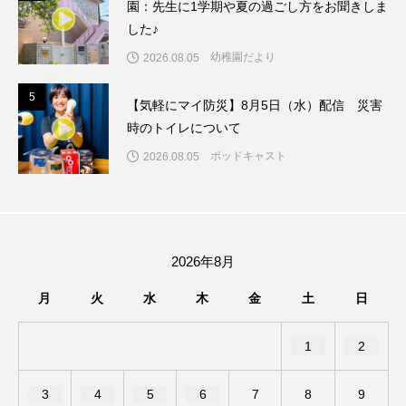
園：先生に1学期や夏の過ごし方をお聞きしま
ジャネル・ツァイ
ジューン・スキップ
した♪
ジョディ・フォスター
ジョージア
スイス
幼稚園だより
2026.08.05
スイス映画
スウェーデン
5
5
【気軽にマイ防災】8月5日（水）配信 災害
時のトイレについて
スカーレット・ヨハンソン
ポッドキャスト
2026.08.05
スケルトン！のりもの編
スターキャットアルバトロス・フィルム
2026年8月
スティーブン・キング
スペイン映画
月
火
水
木
金
土
日
スペシャルナビゲーター
セイハ英語学院
1
2
センチメンタル・バリュー
3
4
5
6
7
8
9
ソミーラ・リア・フッディン
タイ映画