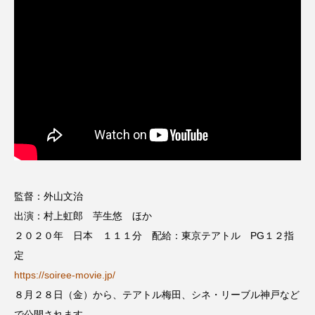
ちめいど雄介のお砂糖ミルクはどうされますか
つつじが丘小学校
つながりCafe‐Nanana no Moe
つなごーごー
てっぺんの向こうにあなたがいる
とくとくトーク
とっておきシネマ
なきごえバス
にげてさがして
はたらくおやさい バナナもいるよ！
ばらぐみ
監督：外山文治
ぱかっ
ひとつの机、ふたつの制服
出演：村上虹郎 芋生悠 ほか
２０２０年 日本 １１１分 配給：東京テアトル PG１２指
ひろかわさえこ
ぴぽん
ふくし情報
定
https://soiree-movie.jp/
ふじ幼稚園
ふたりの魔女
ふつうの子ども
８月２８日（金）から、テアトル梅田、シネ・リーブル神戸など
ぶらりまち歩き
まこみちの爆笑肉トーク！
で公開されます。