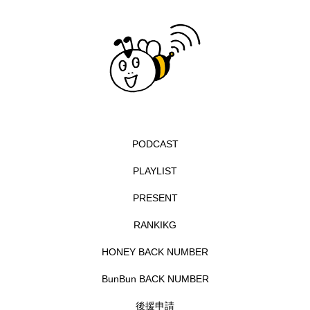
フィンランド
フェルザン・オズペテク
フラワータウン
フラワータウン市民センター
フラワータウン市民センターホール
フランス
フランス映画
フリーペーパー
フレーベル館
ブノワ・ドゥローム
PODCAST
PLAYLIST
ブライアン・エプスタイン
PRESENT
ブリジット・ジョーンズの日記
RANKIKG
ブリッタ・テッケントラップ
ブレーメンの町楽隊
HONEY BACK NUMBER
ブレーメンの音楽隊
プライベート・ケース
BunBun BACK NUMBER
後援申請
プレイリスト
プレゼント
ベルギー