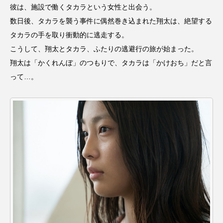
ROKKO森の音ミュージアム
Rooting Aroma
彼は、施設で働くタカラという女性と出会う。
数日後、タカラを襲う事件に偶然巻き込まれた翔太は、絶望する
SAKDAC HARMO
タカラの手を取り衝動的に逃走する。
こうして、翔太とタカラ、ふたりの逃避行の旅が始まった。
SANDA ORGANIC VILLAGE MEETINGのつながるラジオ
翔太は「かくれんぼ」のつもりで、タカラは「かけおち」だと言
SDGs・タイプスマート農業推進プロジェクト関西学院
って…。
AgriNOVA
SIKIガーデン Autumn Season
Singing with a smile
snowwhite
SPOTTED PRODUCTIONS/TWIN
SUNSUNキッズ
The Room Next Door
This is SUEKI
We Live In Time
WICKED