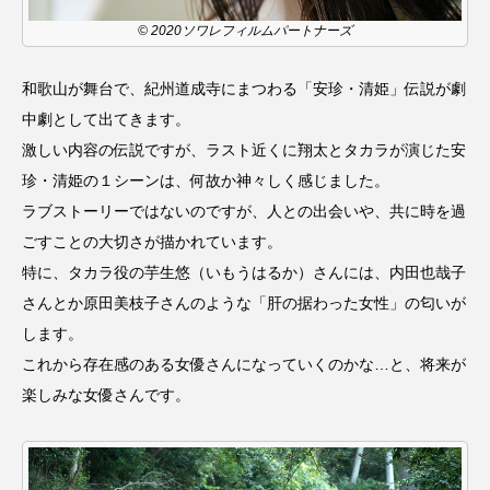
youtube
Yukoの子連れハワイ旅珍道中
© 2020ソワレフィルムパートナーズ
⻑尾謙杜
和歌山が舞台で、紀州道成寺にまつわる「安珍・清姫」伝説が劇
「THE オリバーな犬、（Gosh!!）このヤロウMOVIE」
中劇として出てきます。
激しい内容の伝説ですが、ラスト近くに翔太とタカラが演じた安
『今日の空が一番好き、とまだ言えない僕は』
珍・清姫の１シーンは、何故か神々しく感じました。
ラブストーリーではないのですが、人との出会いや、共に時を過
あいはらひろゆき
ごすことの大切さが描かれています。
特に、タカラ役の芋生悠（いもうはるか）さんには、内田也哉子
あかしあジュニア合唱団「さくらんぼ」
さんとか原田美枝子さんのような「肝の据わった女性」の匂いが
あかしあ台小学校
あじさいコンサート
します。
これから存在感のある女優さんになっていくのかな…と、将来が
あっぷっぷのぷ～
あなたが眠る間
楽しみな女優さんです。
あの歌を憶えている
あめぽったん
いばら姫
おいしいおのまとぺ