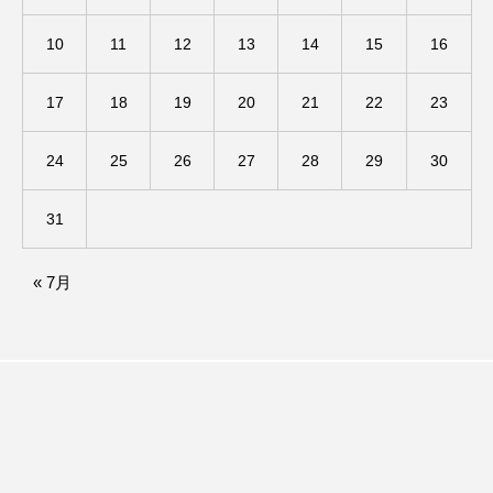
10
11
12
13
14
15
16
ダイヤモンド 私たちの衣装工房
ダニエル・オートゥイユ
17
18
19
20
21
22
23
ダミアーノ・ミキエレット
チャイルド・フィルム
24
25
26
27
28
29
30
チャップリン
チャールズ・ディケンズ
31
チン・ソヨン
ツォウ・シーチン
« 7月
ツーリストファミリー
デュオ 1/2のピアニスト
デンマーク
トム・ヒドルストン
トリデミー賞
トルコ
ドイツ
ドキュメンタリー
ドナルド・トランプ