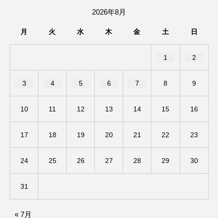
2026年8月
ままとこひろば
みなとっちラジオ！
月
火
水
木
金
土
日
みるくっくキッズクラブ逆瀬川
みるくっ子通信
1
2
みるくのえほん
みるく・ひまわり園
3
4
5
6
7
8
9
もたいまさこ
もっと知りたい認知症のこと
10
11
12
13
14
15
16
もんがきとしこの知りたい、聞きたい、伝えたい
17
18
19
20
21
22
23
やよい幼稚園
ゆたかな第三の人生のススメ
24
25
26
27
28
29
30
ゆりのき台中学校
ゆりのき台小学校
わたしらしく心豊かに過ごすためのふくし情報！
31
わたなべあや
わらべうたベビーマッサージ
« 7月