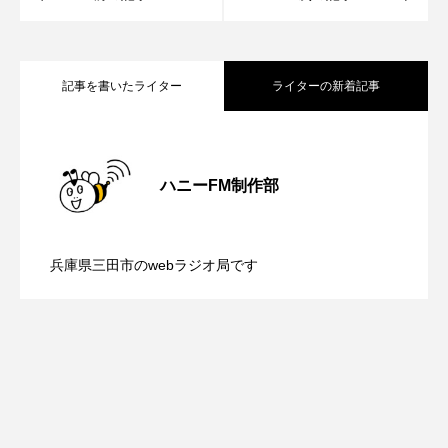
ROKKO森の音ミュージアム
Rooting Aroma
SAKDAC HARMO
記事を書いたライター
ライターの新着記事
SANDA ORGANIC VILLAGE MEETINGのつながるラジオ
【鳥飼美紀のとっておきシネマ】日本映
2026.08.07
SDGs・タイプスマート農業推進プロジェクト関西学院
AgriNOVA
ハニーFM制作部
SIKIガーデン Autumn Season
【ミラクルウィッシュの夢を形にミラク
2026.08.07
画『平行と垂直』
兵庫県三田市のwebラジオ局です
Singing with a smile
snowwhite
【さっちゃん社協だより】8月6日（木）
2026.08.06
ルタイムズ】8月7日（金）配信 麹ラン
SPOTTED PRODUCTIONS/TWIN
配信 ボランティア活動センターを紹介
SUNSUNキッズ
The Room Next Door
チを楽しみながら学ぶ親子コミュニケー
This is SUEKI
We Live In Time
WICKED
します
ション講座開催！