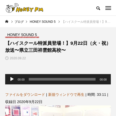
ハニーエフエム｜地域・人にフォーカスし発信するウェブラジオ局
ブログ
HONEY SOUND 5
【ハイスクール特派員登場！】9月22日（火・祝）放送〜県立三田祥雲館高校〜
HOME
ハニーFMの紹介
後援申請
フリーペーパー
プレイ
HONEY SOUND 5
NEW POST
【ハイスクール特派員登場！】9月22日（火・祝）
放送〜県立三田祥雲館高校〜
JAZZ BAR COZY
MY SWEET GARDEN
2020.09.22
音
声
00:00
00:00
プ
レ
ー
ヤ
ファイルをダウンロード
|
新規ウィンドウで再生
|
時間: 33:11
|
ー
収録日 2020年9月22日
美
最終回【JAZZ Bar cozy】3月7
【マイスイートガーデン】7月1
日（木）今回はビル・エヴァン
日（火）配信 庭づくりは曲線