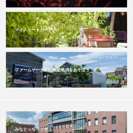
おいしいぱんぱんでんしゃ
おいしい絵本
おしえて絵本
おでかけ情報
マイスイートガーデン
おばあちゃんと僕の約束
おもいおいも
おーい、応為
お知らせ
かしこいエルゼ
ファームサーカスの地産地消をあそぼう！
かしこいグレーテル
かもめ食堂
がんを知り、がんを考える
きてみで東北
きもちはなにいろ？
くまぐみ
くるまのなかには？
けやき台中学校
けやき台小学校
みなとっちラジオ！