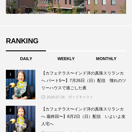
こうべさんだ伝統文化体験フェスタ
こうべさんだ伝統文化体験フェスタ2026
こうべさんだ能・狂言・講談子ども教室
RANKING
こぐまのいばしょ
こだわり城紀行
DAILY
WEEKLY
MONTHLY
こども学芸員とつくる『夏のこども美術館』
【カフェテラス〜インド洋の真珠スリランカ
1
1
こばえちゃ東北
こーろ・るみえーる
へ パート5〜】7月26日（日）配信 憧れのツ
リーハウスで過ごした夜
さっちゃん社協だより
すずかけ台
ポッドキャスト
2026.07.26
すずかけ台小学校
すずきまみ
【カフェテラス〜インド洋の真珠スリランカ
2
2
へ 最終回〜】8月2日（日）配信 いよいよ友
そんなにみないでくださいな
ちめいど
人宅へ