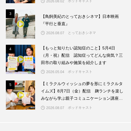
ポッドキャスト
2026.08.02
ちめいど雄介のお砂糖ミルクはどうされますか
3
3
【鳥飼美紀のとっておきシネマ】日本映画
つつじが丘小学校
つながりCafe‐Nanana no Moe
『平行と垂直』
つなごーごー
てっぺんの向こうにあなたがいる
とっておきシネマ
2026.08.07
とくとくトーク
とっておきシネマ
【もっと知りたい認知症のこと】5月4日
4
4
（月・祝）配信 認知症ってどんな病気？三
なきごえバス
にげてさがして
のん
田市の取り組みや施策を紹介します
ポッドキャスト
2026.05.04
はたらくおやさい バナナもいるよ！
ばらぐみ
【ミラクルウィッシュの夢を形にミラクルタ
5
5
ぱかっ
ひとつの机、ふたつの制服
イムズ】8月7日（金）配信 麹ランチを楽し
みながら学ぶ親子コミュニケーション講座開
ひろかわさえこ
ぴぽん
ふくし情報
催！
ポッドキャスト
2026.08.07
ふじ幼稚園
ふたりの魔女
ふつうの子ども
ぶらりまち歩き
まこみちの爆笑肉トーク！