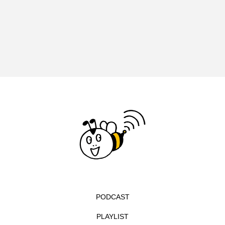
イエス・キリスト
イギリス
イギリス映画
イギリス製作
イタリア
イタリア映画
イベント
イラク
インタビュー
インド映画
イ・レ
ウィキッド
ウィキッド 永遠の約束
ウィリアム・シェイクスピア
ウインド・アンサンブル・コスモス
ウインド･アンサンブル･コスモス
PODCAST
エディントンへようこそ
エミリア・ペレス
PLAYLIST
エミリー・ワトソン
エリーザ・シュロット