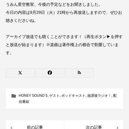
うみん星空教室、今後の予定などをお聞きしました。
CONCLAVE
CROSSING 心の交差点
今日の内容は9月29日（火）21時から再放送しますので、ぜひお
聴きくださいね。
DEPARTURES
FACES PLACES
globe
HAMNET
HERE 時を越えて
HONEY
アーカイブ放送でも聴くことができます！（再生ボタン▶を押す
と放送が始まります）※楽曲は著作権上の都合で割愛していま
HONEY FM
IT’S OKAY！
J-POP
す。
JAZZ
KADOKAWA
KDDI
LATE SHIFT
Let's 追求 The 牛肉
lets追求the牛肉
LOST LAND
HONEY SOUND 5
,
ゲスト
,
ポッドキャスト
,
放課後ラジオ！
,
配
信番組
MOCOコレクション オムニバス
Playground/校庭
ROKKO 森の音ミュージアム
前の記事
次の記事