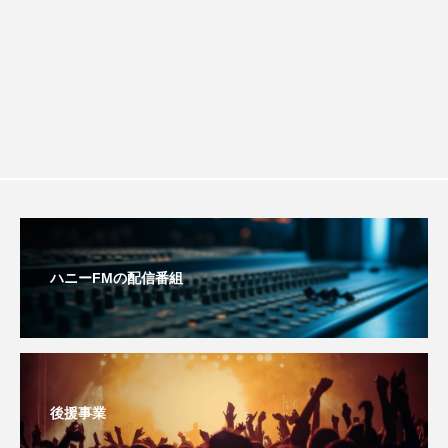
youtube
Yukoの子連れハワイ旅珍道中
⻑尾謙杜
「THE オリバーな犬、（Gosh!!）このヤロウMOVIE」
『今日の空が一番好き、とまだ言えない僕は』
あいはらひろゆき
あかしあジュニア合唱団「さくらんぼ」
ハニーFMの配信番組
あかしあ台小学校
あじさいコンサート
あっぷっぷのぷ～
あなたが眠る間
あの歌を憶えている
あめぽったん
後援事業
いばら姫
おいしいおのまとぺ