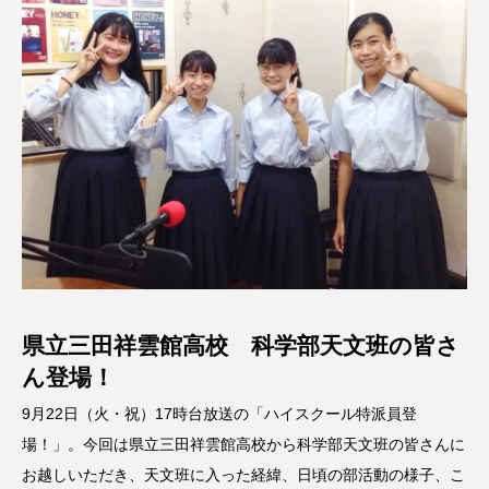
名
ス リバーサイド4部作を特集し
意識しています 三田グリーン
ました！
ットの山本さん
2024.03.07
2026.07.14
TAG LIST
10周年記念
12月号
1975年のケルン・コンサート
1学期
1年生
2024年度
2025年
2025年度
2026
県立三田祥雲館高校 科学部天文班の皆さ
2026年
2026年度
20周年
2学期
ん登場！
3年生
4年生
6年生
6月号
77
9月22日（火・祝）17時台放送の「ハイスクール特派員登
場！」。今回は県立三田祥雲館高校から科学部天文班の皆さんに
7月
accototo
BAD GENIUS
BL出版
お越しいただき、天文班に入った経緯、日頃の部活動の様子、こ