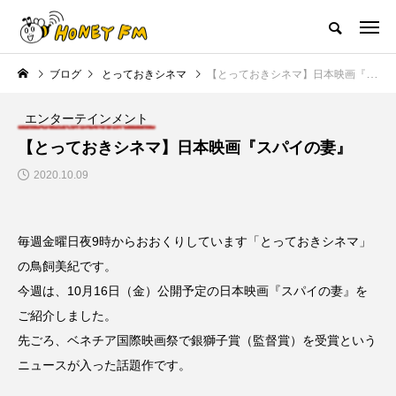
ハニーエフエム｜地域・人にフォーカスし発信するウェブラジオ局
ブログ
とっておきシネマ
【とっておきシネマ】日本映画『スパイの妻』
HOME
ハニーFMの紹介
後援申請
フリーペーパー
プレイ
エンターテインメント
NEW POST
【とっておきシネマ】日本映画『スパイの妻』
2020.10.09
JAZZ BAR COZY
MY SWEET GARDEN
毎週金曜日夜9時からおおくりしています「とっておきシネマ」
の鳥飼美紀です。
今週は、10月16日（金）公開予定の日本映画『スパイの妻』を
ご紹介しました。
先ごろ、ベネチア国際映画祭で銀獅子賞（監督賞）を受賞という
美
最終回【JAZZ Bar cozy】3月7
【マイスイートガーデン】7月1
ニュースが入った話題作です。
日（木）今回はビル・エヴァン
日（火）配信 庭づくりは曲線