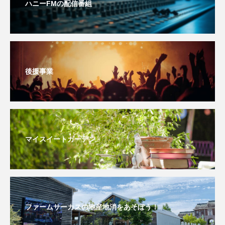
ハニーFMの配信番組
エル・ファニング
エレノアってグレイト。
エンターテインメント
オダギリジョー
オダギリ・ジョー
オム・ハヌル
後援事業
オーケストラ
カタール
カナダ映画
カフェテラス
カラーモンスター
マイスイートガーデン
カンヌ国際映画祭
カーテンコールの灯
ガーデニングラジオ
キム・へヨン
キング・オブ・キングス
クラファン
ファームサーカスの地産地消をあそぼう！
クリスマス
クロエ・ジャオ
グリム兄弟