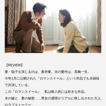
ROKKO森の音ミュージアム
Rooting Aroma
SAKDAC HARMO
SANDA ORGANIC VILLAGE MEETINGのつながるラジオ
SDGs・タイプスマート農業推進プロジェクト関西学院
AgriNOVA
SIKIガーデン Autumn Season
Singing with a smile
snowwhite
【REVIEW】
妻・聡子を演じるのは、蒼井優。夫の優作は、高橋一生。
SPOTTED PRODUCTIONS/TWIN
今年1月に公開された『ロマンスドール』という作品でも夫婦役
で共演している。
SUNSUNキッズ
The Room Next Door
この『ロマンスドール』、私は個人的には好きな作品。
This is SUEKI
We Live In Time
WICKED
夫の嘘と、妻の秘密……男女の感情がリアルに映し出された大人
のラブストーリー。