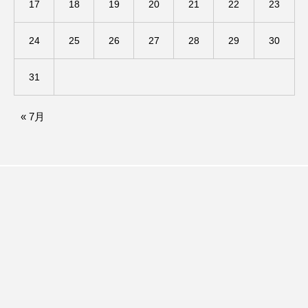
17
18
19
20
21
22
23
ドマーニ！ 愛のことづて
ナースコール
24
25
26
27
28
29
30
ニーナ・イエ
ノルウェー映画
31
ハサン・ハーディ
ハムネット
« 7月
バッド・ジーニアス
バニーン・アハマド・ナーイフ
バンドー神戸青少年科学館
パルコ
ヒトラーの毒見役
ヒョン・ウソク
ピチカート・ママ
ファームサーカスの地産地消をあそぼう！