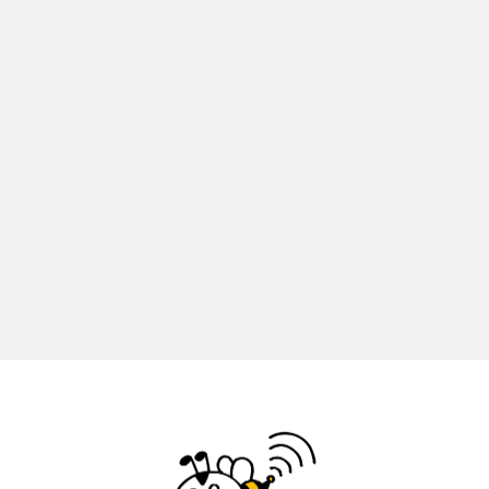
フィンランド
フェルザン・オズペテク
フラワータウン
フラワータウン市民センター
フラワータウン市民センターホール
フランス
フランス映画
フリーペーパー
フレーベル館
ブノワ・ドゥローム
ブライアン・エプスタイン
ブリジット・ジョーンズの日記
ブリッタ・テッケントラップ
ブレーメンの町楽隊
ブレーメンの音楽隊
プライベート・ケース
プレイリスト
プレゼント
ベルギー