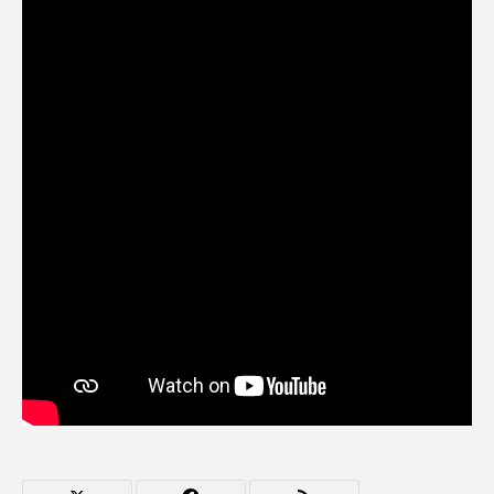
ままとこひろば
みなとっちラジオ！
みるくっくキッズクラブ逆瀬川
みるくっ子通信
みるくのえほん
みるく・ひまわり園
もたいまさこ
もっと知りたい認知症のこと
もんがきとしこの知りたい、聞きたい、伝えたい
やよい幼稚園
ゆたかな第三の人生のススメ
ゆりのき台中学校
ゆりのき台小学校
わたしらしく心豊かに過ごすためのふくし情報！
わたなべあや
わらべうたベビーマッサージ