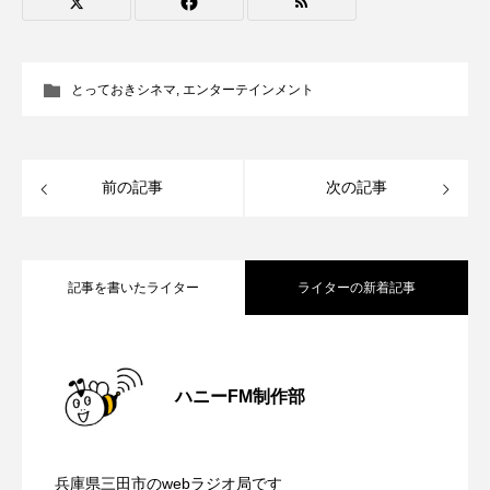
アカデミックコモンズ
アクトスクエア
アナ・レナス
とっておきシネマ
,
エンターテインメント
アニバーサリースクラップブッキング
アニメーション映画
アプレンティス
前の記事
次の記事
アメリカ
アメリカ・イギリス製作
記事を書いたライター
ライターの新着記事
アメリカ映画
アメリカ製作
アリのおでかけ
アリアナ・グランデ
【さっちゃん社協だより】8月6日（木）
2026.08.06
ハニーFM制作部
アリス館
アル・パチーノ
アンプラグド
【三田警察オンライン】8月5日（水）配
2026.08.05
配信 ボランティア活動センターを紹介
アン・ハサウェイ
アーカイブ
アート
兵庫県三田市のwebラジオ局です