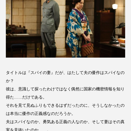
おいしいぱんぱんでんしゃ
おいしい絵本
おしえて絵本
おでかけ情報
おばあちゃんと僕の約束
おもいおいも
おーい、応為
お知らせ
かしこいエルゼ
かしこいグレーテル
かもめ食堂
タイトルは『スパイの妻』だが、はたして夫の優作はスパイなの
か？
がんを知り、がんを考える
きてみで東北
彼は、意識して探ったわけではなく偶然に国家の機密情報を知り
きもちはなにいろ？
くまぐみ
得た……だけである。
それを見て見ぬふりもできるはずだったのに、そうしなかったの
くるまのなかには？
けやき台中学校
は本当に優作の正義感なのだろうか。
夫はスパイなのか、勇気ある正義の人なのか、そして妻はその真
けやき台小学校
実を見抜いたのか……。