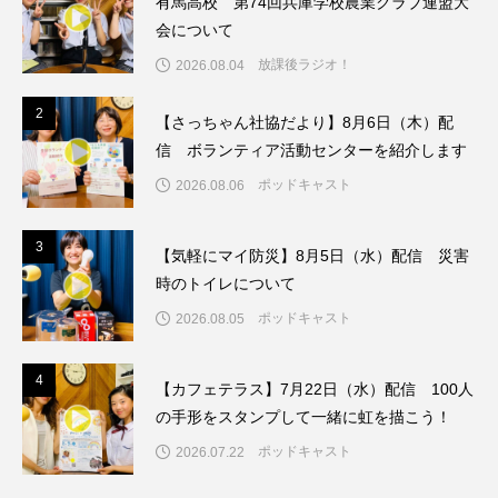
有馬高校 第74回兵庫学校農業クラブ連盟大
ジャネル・ツァイ
ジューン・スキップ
会について
ジョディ・フォスター
ジョージア
スイス
放課後ラジオ！
2026.08.04
2
2
スイス映画
スウェーデン
【さっちゃん社協だより】8月6日（木）配
信 ボランティア活動センターを紹介します
スカーレット・ヨハンソン
ポッドキャスト
2026.08.06
スケルトン！のりもの編
3
3
【気軽にマイ防災】8月5日（水）配信 災害
スターキャットアルバトロス・フィルム
時のトイレについて
ポッドキャスト
2026.08.05
スティーブン・キング
スペイン映画
4
スペシャルナビゲーター
セイハ英語学院
4
【カフェテラス】7月22日（水）配信 100人
の手形をスタンプして一緒に虹を描こう！
センチメンタル・バリュー
ポッドキャスト
2026.07.22
ソミーラ・リア・フッディン
タイ映画