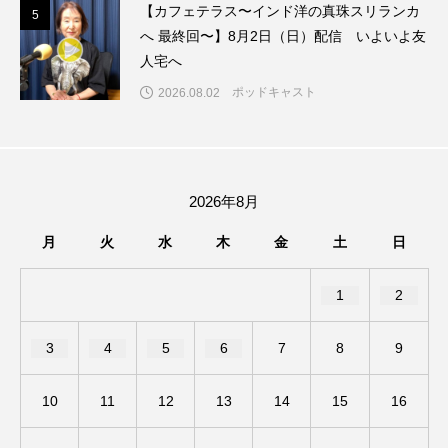
【カフェテラス〜インド洋の真珠スリランカ
5
5
へ 最終回〜】8月2日（日）配信 いよいよ友
ダイヤモンド 私たちの衣装工房
人宅へ
ダニエル・オートゥイユ
ポッドキャスト
2026.08.02
ダミアーノ・ミキエレット
チャイルド・フィルム
チャップリン
チャールズ・ディケンズ
2026年8月
チン・ソヨン
ツォウ・シーチン
月
火
水
木
金
土
日
ツーリストファミリー
デュオ 1/2のピアニスト
1
2
デンマーク
トム・ヒドルストン
3
4
5
6
7
8
9
トリデミー賞
トルコ
ドイツ
10
11
12
13
14
15
16
ドキュメンタリー
ドナルド・トランプ