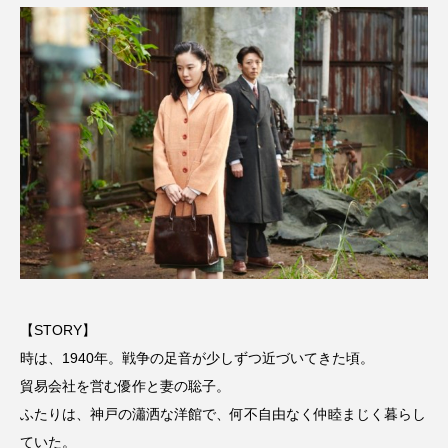
名
ス リバーサイド4部作を特集し
意識しています 三田グリーン
ました！
ットの山本さん
2024.03.07
2026.07.14
TAG LIST
10周年記念
12月号
1975年のケルン・コンサート
1学期
1年生
2024年度
2025年
2025年度
2026
2026年
2026年度
20周年
2学期
【STORY】
時は、1940年。戦争の足音が少しずつ近づいてきた頃。
3年生
4年生
6年生
6月号
77
貿易会社を営む優作と妻の聡子。
ふたりは、神戸の瀟洒な洋館で、何不自由なく仲睦まじく暮らし
7月
accototo
BAD GENIUS
BL出版
ていた。