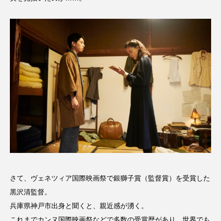
こうべさんだ伝統文化体験フェスタ
こうべさんだ伝統文化体験フェスタ2026
こうべさんだ能・狂言・講談子ども教室
こぐまのいばしょ
こだわり城紀行
こども学芸員とつくる『夏のこども美術館』
こばえちゃ東北
こーろ・るみえーる
さっちゃん社協だより
すずかけ台
さて、ヴェネツィア国際映画祭で銀獅子賞（監督賞）を受賞した
すずかけ台小学校
すずきまみ
黒沢清監督。
そんなにみないでくださいな
ちめいど
兵庫県神戸市出身と聞くと、親近感が湧く。
これまでカンヌ国際映画祭などで多数の受賞歴があり、世界でも