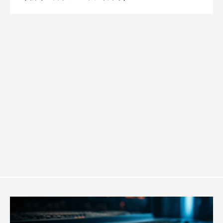
イエス・キリスト
イギリス
イギリス映画
【幼稚園だより】8月5日（水）やよい幼
2026.08.05
信 一週間の事件事故と防犯ポイント、
します
イギリス製作
イタリア
イタリア映画
稚園：先生に1学期や夏の過ごし方をお聞
防災に関する基礎知識について
イベント
イラク
インタビュー
インド映画
イ・レ
ウィキッド
きしました♪
ウィキッド 永遠の約束
ウィリアム・シェイクスピア
ウインド・アンサンブル・コスモス
ウインド･アンサンブル･コスモス
エディントンへようこそ
エミリア・ペレス
エミリー・ワトソン
エリーザ・シュロット