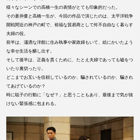
youtube
Yukoの子連れハワイ旅珍道中
様々なシーンでの高橋一生の表情がとても印象的だった。
その蒼井優と高橋一生が、今回の作品で演じたのは、太平洋戦争
⻑尾謙杜
開戦間近の神戸の町で、裕福な貿易商として何不自由なく暮らす
「THE オリバーな犬、（Gosh!!）このヤロウMOVIE」
夫婦の役。
前半は、瀟洒な洋館に住み執事や家政婦もいて、絵にかいたよう
『今日の空が一番好き、とまだ言えない僕は』
な幸せ生活を醸し出す。
そして後半は、正義を貫くために、たとえ夫婦であっても嘘をつ
あいはらひろゆき
いたり裏切ったり。
どこまでお互いを信頼しているのか、騙されているのか、騙され
あかしあジュニア合唱団「さくらんぼ」
てあげているのか？
あかしあ台小学校
あじさいコンサート
時に聡子の行動に「なぜ？」と思うこともあり、最後まで気が抜
けない緊張感に包まれる。
あっぷっぷのぷ～
あなたが眠る間
あの歌を憶えている
あめぽったん
いばら姫
おいしいおのまとぺ