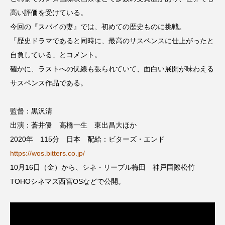
ちめいど雄介のお砂糖ミルクはどうされますか
高い評価を受けている。
今回の『スパイの妻』では、初めての歴史ものに挑戦。
つつじが丘小学校
つながりCafe‐Nanana no Moe
「歴史ドラマであると同時に、最高のサスペンスに仕上がったと
つなごーごー
てっぺんの向こうにあなたがいる
自負している」とコメント。
確かに、ラストへの伏線も張られていて、面白い展開が味わえる
とくとくトーク
とっておきシネマ
サスペンス作品である。
なきごえバス
にげてさがして
監督：黒沢清
出演：蒼井優 高橋一生 東出昌大ほか
はたらくおやさい バナナもいるよ！
ばらぐみ
2020年 115分 日本 配給：ビターズ・エンド
ぱかっ
ひとつの机、ふたつの制服
https://wos.bitters.co.jp/
10月16日（金）から、シネ・リーブル梅田 神戸国際松竹
ひろかわさえこ
ぴぽん
ふくし情報
TOHOシネマズ西宮OSなどで公開。
ふじ幼稚園
ふたりの魔女
ふつうの子ども
ぶらりまち歩き
まこみちの爆笑肉トーク！