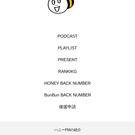
ベルギー映画
ペット写真大募集！
ホーリー・カウ
ポッドキャスト
PODCAST
ポーランド
ポール・メスカル
PLAYLIST
マイク・フラナガン
マイケル・キートン
PRESENT
マイスイートガーデン
マタニティ
RANKIKG
HONEY BACK NUMBER
マルティネス
マレフィセント
マレーシア
BunBun BACK NUMBER
マーク・ハミル
マー・シーユエン
後援申請
ミモザフィルムズ
ミュージカル
ミラクルウィッシュの夢を形にミラクルタイムズ
ハニーFMの紹介