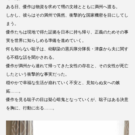
ある日、優作は物資を求めて甥の文雄とともに満州へ渡る。
CONCLAVE
CROSSING 心の交差点
しかし、彼らはその満州で偶然、衝撃的な国家機密を目にしてし
DEPARTURES
FACES PLACES
globe
まう。
優作たちは現地で得た証拠を日本に持ち帰り、正義のためその事
HAMNET
HERE 時を越えて
HONEY
実を世界に知らしめる準備を進めていく。
何も知らない聡子は、幼馴染の憲兵隊分隊長・津森から夫に関す
HONEY FM
IT’S OKAY！
J-POP
る不穏な話を聞かされる。
JAZZ
KADOKAWA
KDDI
優作が満州から連れて帰ってきた女性の存在と、その女性が死亡
したという衝撃的な事実だった。
LATE SHIFT
Let's 追求 The 牛肉
穏やかで幸福な生活が崩れていく不安と、見知らぬ女への嫉
妬……。
lets追求the牛肉
LOST LAND
優作を見る聡子の目は疑心暗鬼となっていくが、聡子はある決意
を胸に、行動に出る……。
MOCOコレクション オムニバス
Playground/校庭
ROKKO 森の音ミュージアム