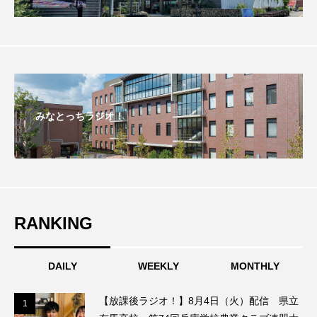
グリム童話
グリム童話の部屋
ケネス・ブラナー
ゲスト
コクヨ
コルベスどの
コンサート
コーラス
みなとっちラジオ！
サニーサイドブックス
サリー
サンキュー、チャック
ザジフィルムズ
シネマエッセイ
シム・ウンギョン
RANKING
シム・ヒョンソ
シルヴィオ・ソルディーニ
シンシア・エリヴォ
ジェシカ・チャステイン
DAILY
WEEKLY
MONTHLY
ジェシー・バックリー
ジオジオのかんむり
【放課後ラジオ！】8月4日（火）配信 県立
1
1