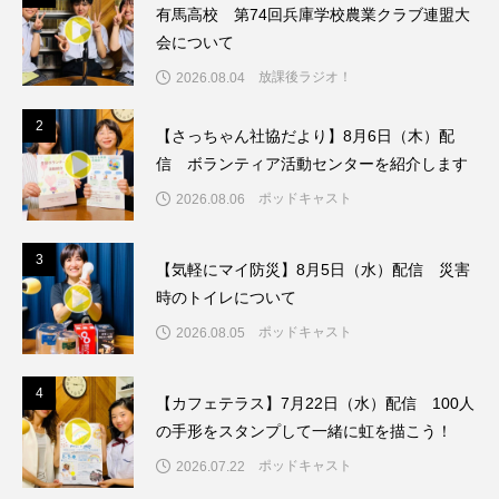
ちめいど雄介のお砂糖ミルクはどうされますか
有馬高校 第74回兵庫学校農業クラブ連盟大
会について
つつじが丘小学校
つながりCafe‐Nanana no Moe
放課後ラジオ！
2026.08.04
つなごーごー
てっぺんの向こうにあなたがいる
2
2
【さっちゃん社協だより】8月6日（木）配
信 ボランティア活動センターを紹介します
とくとくトーク
とっておきシネマ
ポッドキャスト
2026.08.06
なきごえバス
にげてさがして
3
3
【気軽にマイ防災】8月5日（水）配信 災害
はたらくおやさい バナナもいるよ！
ばらぐみ
時のトイレについて
ポッドキャスト
ぱかっ
ひとつの机、ふたつの制服
2026.08.05
ひろかわさえこ
ぴぽん
ふくし情報
4
4
【カフェテラス】7月22日（水）配信 100人
の手形をスタンプして一緒に虹を描こう！
ふじ幼稚園
ふたりの魔女
ふつうの子ども
ポッドキャスト
2026.07.22
ぶらりまち歩き
まこみちの爆笑肉トーク！