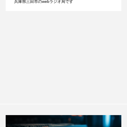
兵庫県三田市のwebラジオ局です
youtube
Yukoの子連れハワイ旅珍道中
【幼稚園だより】8月5日（水）やよい幼
2026.08.05
信 一週間の事件事故と防犯ポイント、
します
⻑尾謙杜
稚園：先生に1学期や夏の過ごし方をお聞
防災に関する基礎知識について
「THE オリバーな犬、（Gosh!!）このヤロウMOVIE」
『今日の空が一番好き、とまだ言えない僕は』
きしました♪
あいはらひろゆき
あかしあジュニア合唱団「さくらんぼ」
あかしあ台小学校
あじさいコンサート
あっぷっぷのぷ～
あなたが眠る間
あの歌を憶えている
あめぽったん
いばら姫
おいしいおのまとぺ