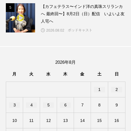
【カフェテラス〜インド洋の真珠スリランカ
5
5
ままとこひろば
みなとっちラジオ！
へ 最終回〜】8月2日（日）配信 いよいよ友
人宅へ
みるくっくキッズクラブ逆瀬川
みるくっ子通信
ポッドキャスト
2026.08.02
みるくのえほん
みるく・ひまわり園
もたいまさこ
もっと知りたい認知症のこと
2026年8月
もんがきとしこの知りたい、聞きたい、伝えたい
月
火
水
木
金
土
日
やよい幼稚園
ゆたかな第三の人生のススメ
1
2
ゆりのき台中学校
ゆりのき台小学校
3
4
5
6
7
8
9
わたしらしく心豊かに過ごすためのふくし情報！
10
11
12
13
14
15
16
わたなべあや
わらべうたベビーマッサージ