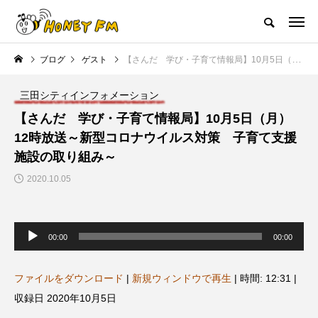
ハニーエフエム｜地域・人にフォーカスし発信するウェブラジオ局
ブログ
ゲスト
【さんだ 学び・子育て情報局】10月5日（月）12時放送～新型コロナウイルス対策 子育て支援施設の取り組み～
HOME
ハニーFMの紹介
後援申請
フリーペーパー
プレイ
三田シティインフォメーション
NEW POST
【さんだ 学び・子育て情報局】10月5日（月）
12時放送～新型コロナウイルス対策 子育て支援
JAZZ BAR COZY
MY SWEET GARDEN
施設の取り組み～
2020.10.05
音
声
00:00
00:00
プ
レ
ー
ヤ
ファイルをダウンロード
|
新規ウィンドウで再生
|
時間: 12:31
|
ー
美
最終回【JAZZ Bar cozy】3月7
【マイスイートガーデン】7月1
収録日 2020年10月5日
日（木）今回はビル・エヴァン
日（火）配信 庭づくりは曲線