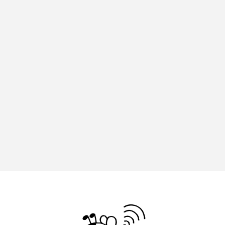
イエス・キリスト
イギリス
イギリス映画
イギリス製作
イタリア
イタリア映画
イベント
イラク
インタビュー
インド映画
イ・レ
ウィキッド
ウィキッド 永遠の約束
ウィリアム・シェイクスピア
ウインド・アンサンブル・コスモス
ウインド･アンサンブル･コスモス
エディントンへようこそ
エミリア・ペレス
エミリー・ワトソン
エリーザ・シュロット