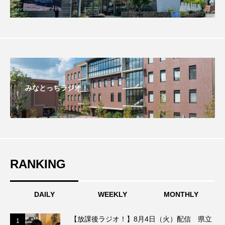
こうべさんだ伝統文化体験フェスタ
こうべさんだ伝統文化体験フェスタ2026
こうべさんだ能・狂言・講談子ども教室
こぐまのいばしょ
こだわり城紀行
みなとっちラジオ！
こども学芸員とつくる『夏のこども美術館』
こばえちゃ東北
こーろ・るみえーる
さっちゃん社協だより
すずかけ台
RANKING
すずかけ台小学校
すずきまみ
DAILY
WEEKLY
MONTHLY
そんなにみないでくださいな
ちめいど
【放課後ラジオ！】8月4日（火）配信 県立
1
1