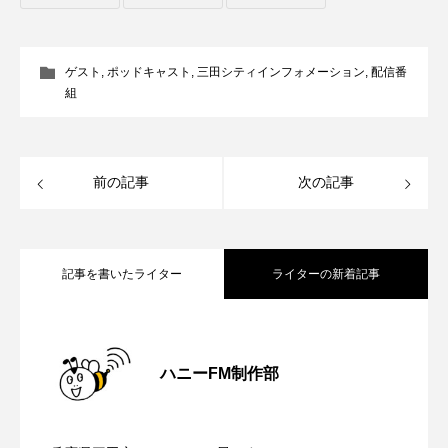
ROKKO森の音ミュージアム
Rooting Aroma
SAKDAC HARMO
ゲスト
,
ポッドキャスト
,
三田シティインフォメーション
,
配信番
組
SANDA ORGANIC VILLAGE MEETINGのつながるラジオ
SDGs・タイプスマート農業推進プロジェクト関西学院
AgriNOVA
前の記事
次の記事
SIKIガーデン Autumn Season
Singing with a smile
snowwhite
記事を書いたライター
ライターの新着記事
SPOTTED PRODUCTIONS/TWIN
【さっちゃん社協だより】8月6日（木）
2026.08.06
SUNSUNキッズ
The Room Next Door
ハニーFM制作部
【三田警察オンライン】8月5日（水）配
2026.08.05
配信 ボランティア活動センターを紹介
This is SUEKI
We Live In Time
WICKED