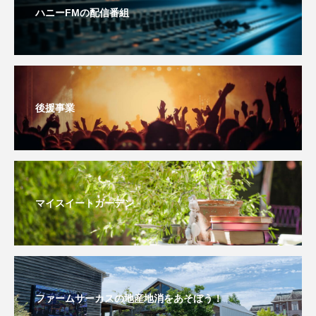
ハニーFMの配信番組
おいしいぱんぱんでんしゃ
おいしい絵本
おしえて絵本
おでかけ情報
おばあちゃんと僕の約束
おもいおいも
後援事業
おーい、応為
お知らせ
かしこいエルゼ
かしこいグレーテル
かもめ食堂
がんを知り、がんを考える
きてみで東北
マイスイートガーデン
きもちはなにいろ？
くまぐみ
くるまのなかには？
けやき台中学校
ファームサーカスの地産地消をあそぼう！
けやき台小学校