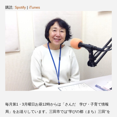
名
ス リバーサイド4部作を特集し
意識しています 三田グリーン
ました！
ットの山本さん
購読:
Spotify
|
iTunes
2024.03.07
2026.07.14
TAG LIST
10周年記念
12月号
1975年のケルン・コンサート
1学期
1年生
2024年度
2025年
2025年度
2026
2026年
2026年度
20周年
2学期
3年生
4年生
6年生
6月号
77
毎月第1・3月曜日お昼12時からは「さんだ 学び・子育て情報
7月
accototo
BAD GENIUS
BL出版
局」をお送りしています。三田市では“学びの都（まち）三田”を