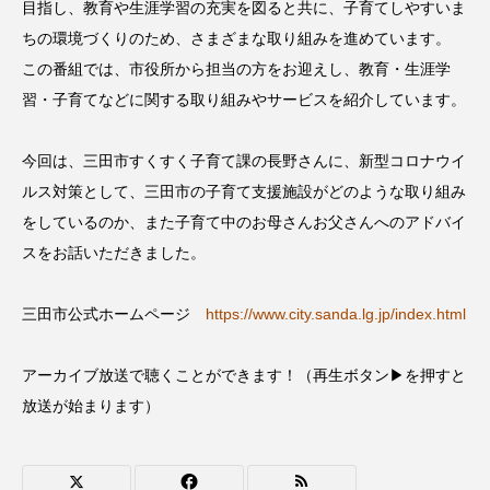
目指し、教育や生涯学習の充実を図ると共に、子育てしやすいま
CONCLAVE
CROSSING 心の交差点
ちの環境づくりのため、さまざまな取り組みを進めています。
この番組では、市役所から担当の方をお迎えし、教育・生涯学
DEPARTURES
FACES PLACES
globe
習・子育てなどに関する取り組みやサービスを紹介しています。
HAMNET
HERE 時を越えて
HONEY
今回は、三田市すくすく子育て課の長野さんに、新型コロナウイ
HONEY FM
IT’S OKAY！
J-POP
ルス対策として、三田市の子育て支援施設がどのような取り組み
をしているのか、また子育て中のお母さんお父さんへのアドバイ
JAZZ
KADOKAWA
KDDI
スをお話いただきました。
LATE SHIFT
Let's 追求 The 牛肉
三田市公式ホームページ
https://www.city.sanda.lg.jp/index.html
lets追求the牛肉
LOST LAND
アーカイブ放送で聴くことができます！（再生ボタン▶を押すと
MOCOコレクション オムニバス
放送が始まります）
Playground/校庭
ROKKO 森の音ミュージアム