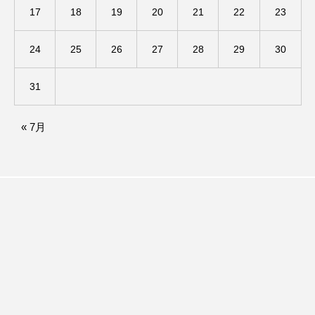
17
18
19
20
21
22
23
アカデミックコモンズ
アクトスクエア
24
25
26
27
28
29
30
アナ・レナス
アニバーサリースクラップブッキング
31
アニメーション映画
アプレンティス
« 7月
アメリカ
アメリカ・イギリス製作
アメリカ映画
アメリカ製作
アリのおでかけ
アリアナ・グランデ
アリス館
アル・パチーノ
アンプラグド
アン・ハサウェイ
アーカイブ
アート