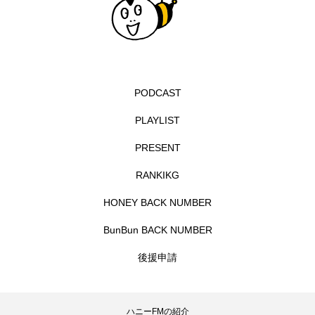
エル・ファニング
エレノアってグレイト。
エンターテインメント
オダギリジョー
PODCAST
オダギリ・ジョー
オム・ハヌル
PLAYLIST
オーケストラ
カタール
カナダ映画
PRESENT
カフェテラス
カラーモンスター
RANKIKG
カンヌ国際映画祭
カーテンコールの灯
HONEY BACK NUMBER
BunBun BACK NUMBER
ガーデニングラジオ
キム・へヨン
後援申請
キング・オブ・キングス
クラファン
クリスマス
クロエ・ジャオ
グリム兄弟
ハニーFMの紹介