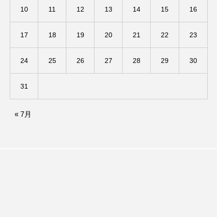
10
11
12
13
14
15
16
ままとこひろば
みなとっちラジオ！
17
18
19
20
21
22
23
みるくっくキッズクラブ逆瀬川
みるくっ子通信
24
25
26
27
28
29
30
みるくのえほん
みるく・ひまわり園
31
もたいまさこ
もっと知りたい認知症のこと
もんがきとしこの知りたい、聞きたい、伝えたい
« 7月
やよい幼稚園
ゆたかな第三の人生のススメ
ゆりのき台中学校
ゆりのき台小学校
わたしらしく心豊かに過ごすためのふくし情報！
わたなべあや
わらべうたベビーマッサージ