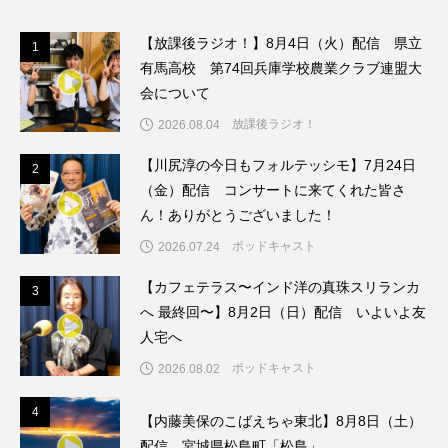
こうべさんだ伝統文化体験フェスタ
【放課後ラジオ！】8月4日（火）配信 県立
1
1
有馬高校 第74回兵庫学校農業クラブ連盟大
こうべさんだ伝統文化体験フェスタ2026
会について
こうべさんだ能・狂言・講談子ども教室
放課後ラジオ！
2026.08.04
【川尻淳の今日もフォルテッシモ】7月24日
2
2
こぐまのいばしょ
こだわり城紀行
（金）配信 コンサートに来てくれた皆さ
ん！ありがとうございました！
こども学芸員とつくる『夏のこども美術館』
ポッドキャスト
2026.07.24
こばえちゃ東北
こーろ・るみえーる
【カフェテラス〜インド洋の真珠スリランカ
3
3
へ 最終回〜】8月2日（日）配信 いよいよ友
さっちゃん社協だより
すずかけ台
人宅へ
すずかけ台小学校
すずきまみ
ポッドキャスト
2026.08.02
そんなにみないでくださいな
ちめいど
4
4
【内藤美保のこばえちゃ東北】8月8日（土）
配信 宮城県松島町「松島」