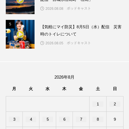
ちめいど雄介のお砂糖ミルクはどうされますか
ポッドキャスト
2026.08.08
つつじが丘小学校
つながりCafe‐Nanana no Moe
5
5
【気軽にマイ防災】8月5日（水）配信 災害
つなごーごー
てっぺんの向こうにあなたがいる
時のトイレについて
ポッドキャスト
2026.08.05
とくとくトーク
とっておきシネマ
なきごえバス
にげてさがして
のん
はたらくおやさい バナナもいるよ！
ばらぐみ
2026年8月
ぱかっ
ひとつの机、ふたつの制服
月
火
水
木
金
土
日
ひろかわさえこ
ぴぽん
ふくし情報
1
2
ふじ幼稚園
ふたりの魔女
ふつうの子ども
3
4
5
6
7
8
9
ぶらりまち歩き
まこみちの爆笑肉トーク！