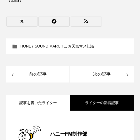
CONCLAVE
CROSSING 心の交差点
DEPARTURES
FACES PLACES
globe
HAMNET
HERE 時を越えて
HONEY
HONEY SOUND MARCHÈ
,
お天気マメ知識
HONEY FM
IT’S OKAY！
J-POP
JAZZ
KADOKAWA
KDDI
前の記事
次の記事
LATE SHIFT
Let's 追求 The 牛肉
lets追求the牛肉
LOST LAND
記事を書いたライター
ライターの新着記事
MOCOコレクション オムニバス
【内藤美保のこばえちゃ東北】8月8日
2026.08.08
Playground/校庭
ROKKO 森の音ミュージアム
ハニーFM制作部