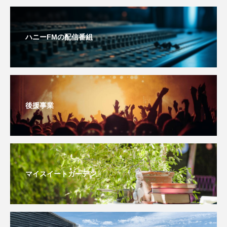
youtube
Yukoの子連れハワイ旅珍道中
⻑尾謙杜
ハニーFMの配信番組
「THE オリバーな犬、（Gosh!!）このヤロウMOVIE」
『今日の空が一番好き、とまだ言えない僕は』
あいはらひろゆき
後援事業
あかしあジュニア合唱団「さくらんぼ」
あかしあ台小学校
あじさいコンサート
マイスイートガーデン
あっぷっぷのぷ～
あなたが眠る間
あの歌を憶えている
あめぽったん
いばら姫
おいしいおのまとぺ