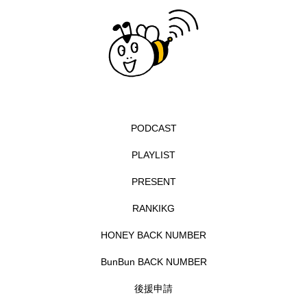
イエス・キリスト
イギリス
イギリス映画
イギリス製作
イタリア
イタリア映画
イベント
イラク
インタビュー
インド映画
イ・レ
ウィキッド
PODCAST
ウィキッド 永遠の約束
PLAYLIST
ウィリアム・シェイクスピア
PRESENT
ウインド・アンサンブル・コスモス
RANKIKG
HONEY BACK NUMBER
ウインド･アンサンブル･コスモス
BunBun BACK NUMBER
エディントンへようこそ
エミリア・ペレス
後援申請
エミリー・ワトソン
エリーザ・シュロット