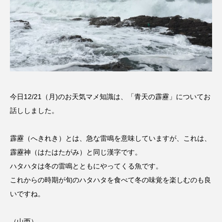
名
ス リバーサイド4部作を特集し
意識しています 三田グリーン
ました！
ットの山本さん
2024.03.07
2026.07.14
TAG LIST
10周年記念
12月号
今日12/21（月)のお天気マメ知識は、「青天の霹靂」についてお
話ししました。
1975年のケルン・コンサート
1学期
1年生
霹靂（へきれき）とは、急な雷鳴を意味していますが、これは、
2024年度
2025年
2025年度
2026
霹靂神（はたはたがみ）と同じ漢字です。
2026年
2026年度
20周年
2学期
ハタハタは冬の雷鳴とともにやってくる魚です。
これからの時期が旬のハタハタを食べて冬の味覚を楽しむのも良
3年生
4年生
6年生
6月号
77
いですね。
7月
accototo
BAD GENIUS
BL出版
（山西）