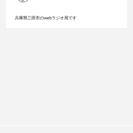
ROKKO森の音ミュージアム
Rooting Aroma
【鳥飼美紀のとっておきシネマ】日本映
2026.08.07
（土）配信 宮城県松島町「松島」
SAKDAC HARMO
兵庫県三田市のwebラジオ局です
【ミラクルウィッシュの夢を形にミラク
2026.08.07
画『平行と垂直』
SANDA ORGANIC VILLAGE MEETINGのつながるラジオ
SDGs・タイプスマート農業推進プロジェクト関西学院
ルタイムズ】8月7日（金）配信 麹ラン
AgriNOVA
SIKIガーデン Autumn Season
チを楽しみながら学ぶ親子コミュニケー
Singing with a smile
snowwhite
ション講座開催！
SPOTTED PRODUCTIONS/TWIN
SUNSUNキッズ
The Room Next Door
This is SUEKI
We Live In Time
WICKED