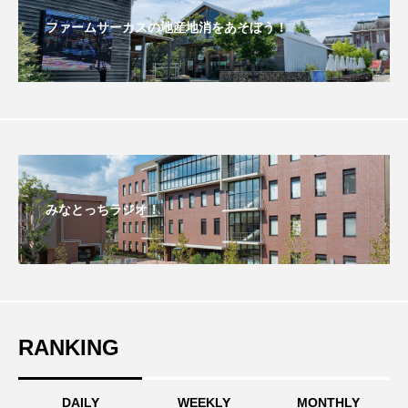
ファームサーカスの地産地消をあそぼう！
おいしいぱんぱんでんしゃ
おいしい絵本
おしえて絵本
おでかけ情報
おばあちゃんと僕の約束
おもいおいも
おーい、応為
お知らせ
かしこいエルゼ
みなとっちラジオ！
かしこいグレーテル
かもめ食堂
がんを知り、がんを考える
きてみで東北
きもちはなにいろ？
くまぐみ
RANKING
くるまのなかには？
けやき台中学校
けやき台小学校
DAILY
WEEKLY
MONTHLY