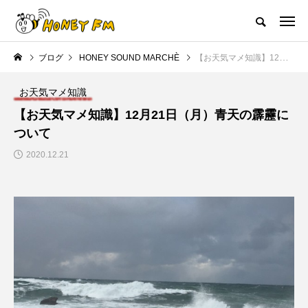
ハニーエフエム｜地域・人にフォーカスし発信するウェブラジオ局
ブログ
HONEY SOUND MARCHÈ
【お天気マメ知識】12月21日（月）青天の霹靂について
HOME
ハニーFMの紹介
後援申請
フリーペーパー
プレイ
お天気マメ知識
NEW POST
【お天気マメ知識】12月21日（月）青天の霹靂に
ついて
JAZZ BAR COZY
MY SWEET GARDEN
2020.12.21
美
最終回【JAZZ Bar cozy】3月7
【マイスイートガーデン】7月1
日（木）今回はビル・エヴァン
日（火）配信 庭づくりは曲線