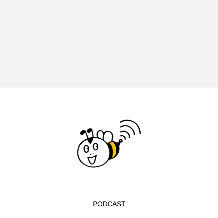
イエス・キリスト
イギリス
イギリス映画
イギリス製作
イタリア
イタリア映画
イベント
イラク
インタビュー
インド映画
イ・レ
ウィキッド
ウィキッド 永遠の約束
ウィリアム・シェイクスピア
ウインド・アンサンブル・コスモス
ウインド･アンサンブル･コスモス
エディントンへようこそ
エミリア・ペレス
PODCAST
エミリー・ワトソン
エリーザ・シュロット