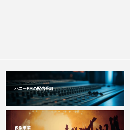
youtube
Yukoの子連れハワイ旅珍道中
します
ション講座開催！
⻑尾謙杜
「THE オリバーな犬、（Gosh!!）このヤロウMOVIE」
『今日の空が一番好き、とまだ言えない僕は』
あいはらひろゆき
あかしあジュニア合唱団「さくらんぼ」
あかしあ台小学校
あじさいコンサート
ハニーFMの配信番組
あっぷっぷのぷ～
あなたが眠る間
あの歌を憶えている
あめぽったん
後援事業
いばら姫
おいしいおのまとぺ