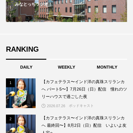
みなとっちラジオ！
こうべさんだ伝統文化体験フェスタ
こうべさんだ伝統文化体験フェスタ2026
こうべさんだ能・狂言・講談子ども教室
RANKING
こぐまのいばしょ
こだわり城紀行
こども学芸員とつくる『夏のこども美術館』
DAILY
WEEKLY
MONTHLY
こばえちゃ東北
こーろ・るみえーる
【カフェテラス〜インド洋の真珠スリランカ
1
1
へ パート5〜】7月26日（日）配信 憧れのツ
さっちゃん社協だより
すずかけ台
リーハウスで過ごした夜
ポッドキャスト
2026.07.26
すずかけ台小学校
すずきまみ
【カフェテラス〜インド洋の真珠スリランカ
2
2
そんなにみないでくださいな
ちめいど
へ 最終回〜】8月2日（日）配信 いよいよ友
人宅へ