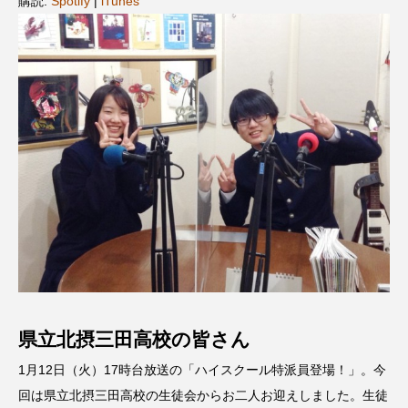
購読:
Spotify
|
iTunes
名
ス リバーサイド4部作を特集し
意識しています 三田グリーン
ました！
ットの山本さん
2024.03.07
2026.07.14
TAG LIST
10周年記念
12月号
1975年のケルン・コンサート
1学期
1年生
2024年度
2025年
2025年度
2026
2026年
2026年度
20周年
2学期
県立北摂三田高校の皆さん
3年生
4年生
6年生
6月号
77
1月12日（火）17時台放送の「ハイスクール特派員登場！」。今
7月
accototo
BAD GENIUS
BL出版
回は県立北摂三田高校の生徒会からお二人お迎えしました。生徒