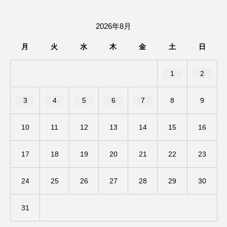
ままとこひろば
みなとっちラジオ！
2026年8月
みるくっくキッズクラブ逆瀬川
みるくっ子通信
月
火
水
木
金
土
日
みるくのえほん
みるく・ひまわり園
1
2
もたいまさこ
もっと知りたい認知症のこと
3
4
5
6
7
8
9
もんがきとしこの知りたい、聞きたい、伝えたい
10
11
12
13
14
15
16
やよい幼稚園
ゆたかな第三の人生のススメ
17
18
19
20
21
22
23
ゆりのき台中学校
ゆりのき台小学校
24
25
26
27
28
29
30
わたしらしく心豊かに過ごすためのふくし情報！
31
わたなべあや
わらべうたベビーマッサージ