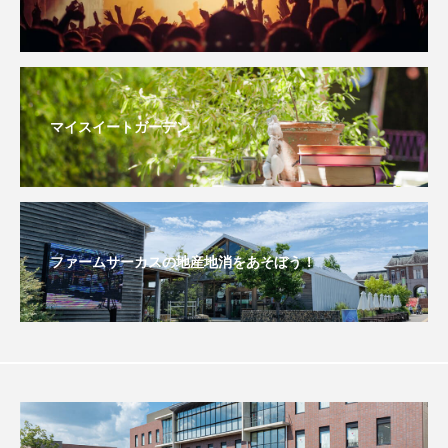
おいしいぱんぱんでんしゃ
おいしい絵本
おしえて絵本
おでかけ情報
マイスイートガーデン
おばあちゃんと僕の約束
おもいおいも
おーい、応為
お知らせ
かしこいエルゼ
かしこいグレーテル
かもめ食堂
ファームサーカスの地産地消をあそぼう！
がんを知り、がんを考える
きてみで東北
きもちはなにいろ？
くまぐみ
くるまのなかには？
けやき台中学校
けやき台小学校