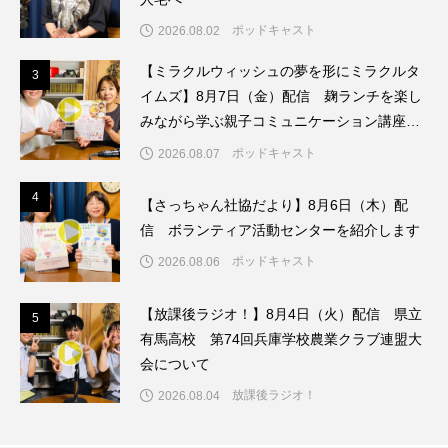
ちめいど雄介のお砂糖ミルクはどうされますか
ポッドキャスト
2026.08.02
つつじが丘小学校
つながりCafe‐Nanana no Moe
【ミラクルウィッシュの夢を形にミラクルタ
3
3
イムズ】8月7日（金）配信 麹ランチを楽し
つなごーごー
てっぺんの向こうにあなたがいる
みながら学ぶ親子コミュニケーション講座開
催！
ポッドキャスト
2026.08.07
とくとくトーク
とっておきシネマ
4
4
なきごえバス
にげてさがして
のん
【さっちゃん社協だより】8月6日（木）配
信 ボランティア活動センターを紹介します
はたらくおやさい バナナもいるよ！
ばらぐみ
ポッドキャスト
2026.08.06
ぱかっ
ひとつの机、ふたつの制服
【放課後ラジオ！】8月4日（火）配信 県立
5
5
有馬高校 第74回兵庫学校農業クラブ連盟大
ひろかわさえこ
ぴぽん
ふくし情報
会について
ふじ幼稚園
ふたりの魔女
ふつうの子ども
放課後ラジオ！
2026.08.04
ぶらりまち歩き
まこみちの爆笑肉トーク！