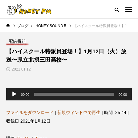
ハニーエフエム｜地域・人にフォーカスし発信するウェブラジオ局
ブログ
HONEY SOUND 5
【ハイスクール特派員登場！】1月12日（火）放送〜県立北摂三田高校〜
HOME
ハニーFMの紹介
後援申請
フリーペーパー
プレイ
配信番組
NEW POST
【ハイスクール特派員登場！】1月12日（火）放
送〜県立北摂三田高校〜
JAZZ BAR COZY
MY SWEET GARDEN
2021.01.12
音
声
00:00
00:00
プ
レ
ー
ヤ
ファイルをダウンロード
|
新規ウィンドウで再生
|
時間: 25:44
|
ー
収録日 2021年1月12日
美
最終回【JAZZ Bar cozy】3月7
【マイスイートガーデン】7月1
日（木）今回はビル・エヴァン
日（火）配信 庭づくりは曲線