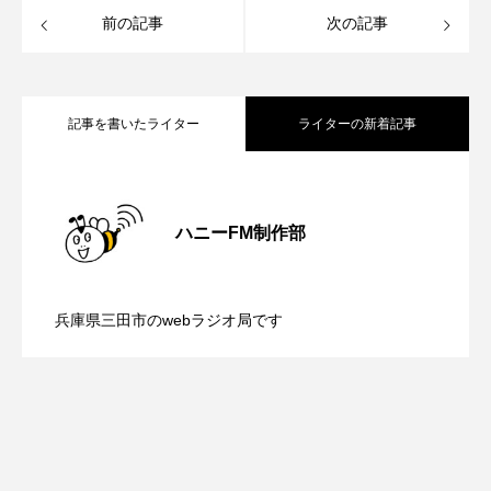
ROKKO森の音ミュージアム
Rooting Aroma
前の記事
次の記事
SAKDAC HARMO
SANDA ORGANIC VILLAGE MEETINGのつながるラジオ
記事を書いたライター
ライターの新着記事
SDGs・タイプスマート農業推進プロジェクト関西学院
AgriNOVA
【鳥飼美紀のとっておきシネマ】日本映
2026.08.07
ハニーFM制作部
SIKIガーデン Autumn Season
【ミラクルウィッシュの夢を形にミラク
2026.08.07
画『平行と垂直』
Singing with a smile
snowwhite
兵庫県三田市のwebラジオ局です
SPOTTED PRODUCTIONS/TWIN
【さっちゃん社協だより】8月6日（木）
2026.08.06
ルタイムズ】8月7日（金）配信 麹ラン
SUNSUNキッズ
The Room Next Door
配信 ボランティア活動センターを紹介
チを楽しみながら学ぶ親子コミュニケー
This is SUEKI
We Live In Time
WICKED