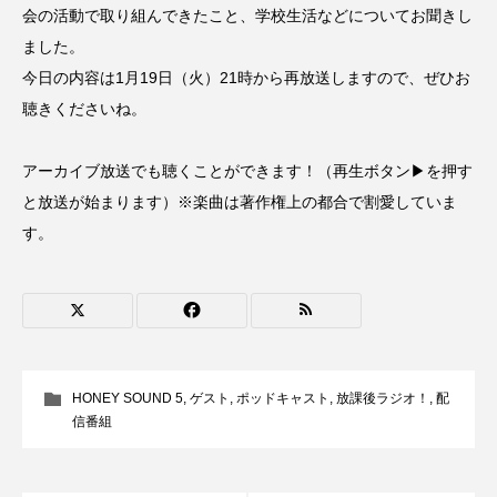
会の活動で取り組んできたこと、学校生活などについてお聞きし
CONCLAVE
CROSSING 心の交差点
ました。
今日の内容は1月19日（火）21時から再放送しますので、ぜひお
DEPARTURES
FACES PLACES
globe
聴きくださいね。
HAMNET
HERE 時を越えて
HONEY
アーカイブ放送でも聴くことができます！（再生ボタン▶を押す
HONEY FM
IT’S OKAY！
J-POP
と放送が始まります）※楽曲は著作権上の都合で割愛していま
す。
JAZZ
KADOKAWA
KDDI
LATE SHIFT
Let's 追求 The 牛肉
lets追求the牛肉
LOST LAND
MOCOコレクション オムニバス
HONEY SOUND 5
,
ゲスト
,
ポッドキャスト
,
放課後ラジオ！
,
配
信番組
Playground/校庭
ROKKO 森の音ミュージアム