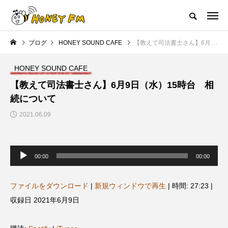
ハニーエフエム｜地域・人にフォーカスし発信するウェブラジオ局
ブログ
HONEY SOUND CAFE
【教えて司法書士さん】6月9日（水）15時台 相続について
HOME
ハニーFMの紹介
後援申請
フリーペーパー
プレイ
HONEY SOUND CAFE
NEW POST
【教えて司法書士さん】6月9日（水）15時台 相
続について
JAZZ BAR COZY
MY SWEET GARDEN
2021.06.09
音
声
00:00
00:00
プ
レ
ー
ヤ
ファイルをダウンロード
|
新規ウィンドウで再生
|
時間: 27:23
|
ー
収録日 2021年6月9日
美
最終回【JAZZ Bar cozy】3月7
【マイスイートガーデン】7月1
日（木）今回はビル・エヴァン
日（火）配信 庭づくりは曲線