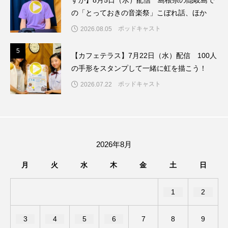
すか】8月5日（水）配信 島根県の隠岐島で
の「とっておきの音楽祭」こぼれ話、ほか
ままとこひろば
みなとっちラジオ！
ポッドキャスト
2026.08.05
みるくっくキッズクラブ逆瀬川
みるくっ子通信
5
5
【カフェテラス】7月22日（水）配信 100人
の手形をスタンプして一緒に虹を描こう！
みるくのえほん
みるく・ひまわり園
ポッドキャスト
2026.07.22
もたいまさこ
もっと知りたい認知症のこと
もんがきとしこの知りたい、聞きたい、伝えたい
やよい幼稚園
ゆたかな第三の人生のススメ
2026年8月
月
火
水
木
金
土
日
ゆりのき台中学校
ゆりのき台小学校
1
2
わたしらしく心豊かに過ごすためのふくし情報！
わたなべあや
わらべうたベビーマッサージ
3
4
5
6
7
8
9