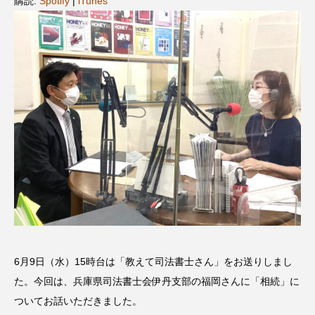
購読:
Spotify
|
iTunes
名
ス リバーサイド4部作を特集し
意識しています 三田グリーン
ました！
ットの山本さん
2024.03.07
2026.07.14
TAG LIST
10周年記念
12月号
1975年のケルン・コンサート
1学期
1年生
2024年度
2025年
2025年度
2026
2026年
2026年度
20周年
2学期
6月9日（水）15時台は「教えて司法書士さん」をお送りしまし
3年生
4年生
6年生
6月号
77
た。今回は、兵庫県司法書士会伊丹支部の福岡さんに「相続」に
7月
accototo
BAD GENIUS
BL出版
ついてお話いただきました。