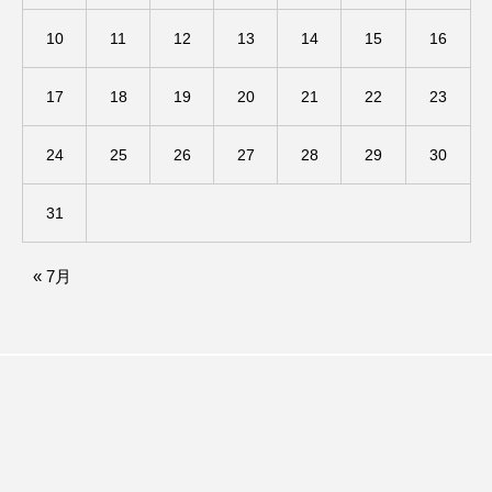
アカデミックコモンズ
アクトスクエア
10
11
12
13
14
15
16
アナ・レナス
17
18
19
20
21
22
23
アニバーサリースクラップブッキング
24
25
26
27
28
29
30
アニメーション映画
アプレンティス
31
アメリカ
アメリカ・イギリス製作
« 7月
アメリカ映画
アメリカ製作
アリのおでかけ
アリアナ・グランデ
アリス館
アル・パチーノ
アンプラグド
アン・ハサウェイ
アーカイブ
アート