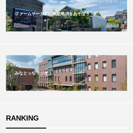
こうべさんだ伝統文化体験フェスタ
ファームサーカスの地産地消をあそぼう！
こうべさんだ伝統文化体験フェスタ2026
こうべさんだ能・狂言・講談子ども教室
こぐまのいばしょ
こだわり城紀行
こども学芸員とつくる『夏のこども美術館』
みなとっちラジオ！
こばえちゃ東北
こーろ・るみえーる
さっちゃん社協だより
すずかけ台
すずかけ台小学校
すずきまみ
RANKING
そんなにみないでくださいな
ちめいど