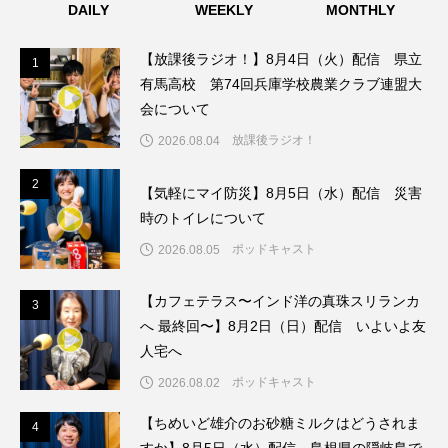
DAILY
WEEKLY
MONTHLY
ちめいど雄介のお砂糖ミルクはどうされますか
つつじが丘小学校
つながりCafe‐Nanana no Moe
【放課後ラジオ！】8月4日（火）配信 県立
1
1
有馬高校 第74回兵庫学校農業クラブ連盟大
つなごーごー
てっぺんの向こうにあなたがいる
会について
放課後ラジオ！
2026.08.04
とくとくトーク
とっておきシネマ
2
2
【気軽にマイ防災】8月5日（水）配信 災害
なきごえバス
にげてさがして
時のトイレについて
ポッドキャスト
2026.08.05
はたらくおやさい バナナもいるよ！
ばらぐみ
ぱかっ
ひとつの机、ふたつの制服
【カフェテラス〜インド洋の真珠スリランカ
3
3
へ 最終回〜】8月2日（日）配信 いよいよ友
ひろかわさえこ
ぴぽん
ふくし情報
人宅へ
ポッドキャスト
2026.08.02
ふじ幼稚園
ふたりの魔女
ふつうの子ども
【ちめいど雄介のお砂糖ミルクはどうされま
4
4
ぶらりまち歩き
まこみちの爆笑肉トーク！