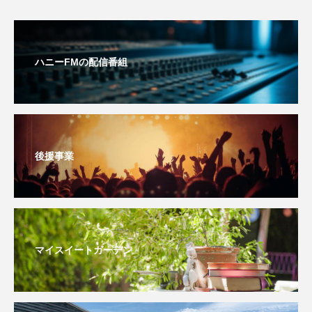
おいしいぱんぱんでんしゃ
おいしい絵本
ハニーFMの配信番組
おしえて絵本
おでかけ情報
おばあちゃんと僕の約束
おもいおいも
おーい、応為
お知らせ
かしこいエルゼ
後援事業
かしこいグレーテル
かもめ食堂
がんを知り、がんを考える
きてみで東北
きもちはなにいろ？
くまぐみ
マイスイートガーデン
くるまのなかには？
けやき台中学校
けやき台小学校