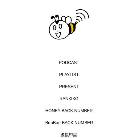
エル・ファニング
エレノアってグレイト。
エンターテインメント
オダギリジョー
オダギリ・ジョー
オム・ハヌル
オーケストラ
カタール
カナダ映画
PODCAST
カフェテラス
カラーモンスター
PLAYLIST
PRESENT
カンヌ国際映画祭
カーテンコールの灯
RANKIKG
ガーデニングラジオ
キム・へヨン
HONEY BACK NUMBER
キング・オブ・キングス
クラファン
BunBun BACK NUMBER
クリスマス
クロエ・ジャオ
グリム兄弟
後援申請