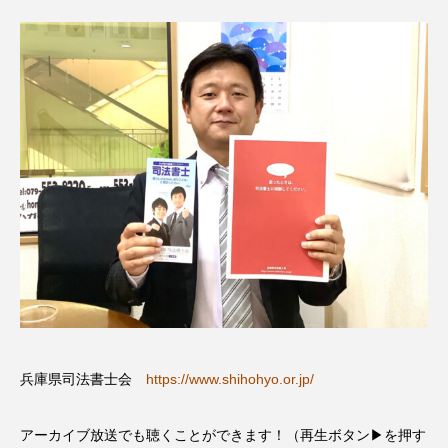
CONCLAVE
CROSSING 心の交差点
DEPARTURES
FACES PLACES
globe
HAMNET
HERE 時を越えて
HONEY
HONEY FM
IT’S OKAY！
J-POP
JAZZ
KADOKAWA
KDDI
LATE SHIFT
Let's 追求 The 牛肉
lets追求the牛肉
LOST LAND
MOCOコレクション オムニバス
兵庫県司法書士会
https://www.shihohyo.or.jp/
Playground/校庭
ROKKO 森の音ミュージアム
アーカイブ放送でも聴くことができます！（再生ボタン▶を押す