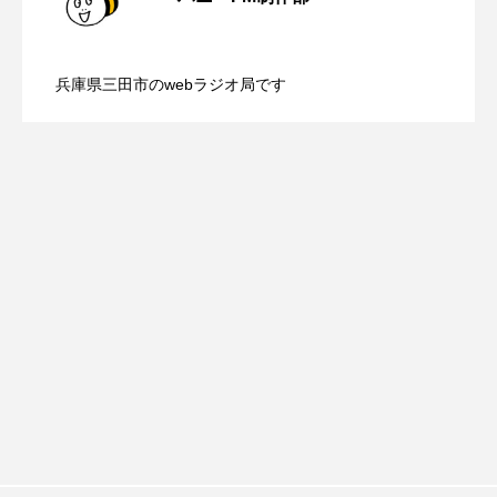
youtube
Yukoの子連れハワイ旅珍道中
【三田警察オンライン】8月5日（水）配
2026.08.05
配信 ボランティア活動センターを紹介
⻑尾謙杜
兵庫県三田市のwebラジオ局です
【幼稚園だより】8月5日（水）やよい幼
2026.08.05
信 一週間の事件事故と防犯ポイント、
します
「THE オリバーな犬、（Gosh!!）このヤロウMOVIE」
『今日の空が一番好き、とまだ言えない僕は』
稚園：先生に1学期や夏の過ごし方をお聞
防災に関する基礎知識について
あいはらひろゆき
きしました♪
あかしあジュニア合唱団「さくらんぼ」
あかしあ台小学校
あじさいコンサート
あっぷっぷのぷ～
あなたが眠る間
あの歌を憶えている
あめぽったん
いばら姫
おいしいおのまとぺ