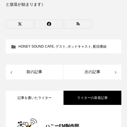
ROKKO森の音ミュージアム
Rooting Aroma
と放送が始まります）
SAKDAC HARMO
SANDA ORGANIC VILLAGE MEETINGのつながるラジオ
SDGs・タイプスマート農業推進プロジェクト関西学院
HONEY SOUND CAFE
,
ゲスト
,
ポッドキャスト
,
配信番組
AgriNOVA
SIKIガーデン Autumn Season
前の記事
次の記事
Singing with a smile
snowwhite
SPOTTED PRODUCTIONS/TWIN
記事を書いたライター
ライターの新着記事
SUNSUNキッズ
The Room Next Door
【さっちゃん社協だより】8月6日（木）
2026.08.06
This is SUEKI
We Live In Time
WICKED
ハニーFM制作部