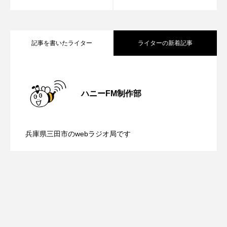
ROKKO森の音ミュージアム
Rooting Aroma
SAKDAC HARMO
記事を書いたライター
ライターの新着記事
SANDA ORGANIC VILLAGE MEETINGのつながるラジオ
【鳥飼美紀のとっておきシネマ】日本映
2026.08.07
SDGs・タイプスマート農業推進プロジェクト関西学院
AgriNOVA
ハニーFM制作部
【ミラクルウィッシュの夢を形にミラク
SIKIガーデン Autumn Season
2026.08.07
画『平行と垂直』
兵庫県三田市のwebラジオ局です
Singing with a smile
snowwhite
【さっちゃん社協だより】8月6日（木）
2026.08.06
ルタイムズ】8月7日（金）配信 麹ラン
SPOTTED PRODUCTIONS/TWIN
配信 ボランティア活動センターを紹介
チを楽しみながら学ぶ親子コミュニケー
SUNSUNキッズ
The Room Next Door
This is SUEKI
We Live In Time
WICKED
します
ション講座開催！