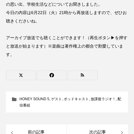
の思い出、学校生活などについてお聞きしました。
CONCLAVE
CROSSING 心の交差点
今日の内容は6月22日（火）21時から再放送しますので、ぜひお
聴きくださいね。
DEPARTURES
FACES PLACES
globe
HAMNET
HERE 時を越えて
HONEY
アーカイブ放送でも聴くことができます！（再生ボタン▶を押す
と放送が始まります）※楽曲は著作権上の都合で割愛していま
HONEY FM
IT’S OKAY！
J-POP
す。
JAZZ
KADOKAWA
KDDI
LATE SHIFT
Let's 追求 The 牛肉
lets追求the牛肉
LOST LAND
HONEY SOUND 5
,
ゲスト
,
ポッドキャスト
,
放課後ラジオ！
,
配
信番組
MOCOコレクション オムニバス
Playground/校庭
ROKKO 森の音ミュージアム
前の記事
次の記事