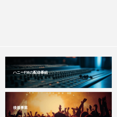
youtube
Yukoの子連れハワイ旅珍道中
⻑尾謙杜
「THE オリバーな犬、（Gosh!!）このヤロウMOVIE」
『今日の空が一番好き、とまだ言えない僕は』
あいはらひろゆき
あかしあジュニア合唱団「さくらんぼ」
ハニーFMの配信番組
あかしあ台小学校
あじさいコンサート
あっぷっぷのぷ～
あなたが眠る間
あの歌を憶えている
あめぽったん
後援事業
いばら姫
おいしいおのまとぺ