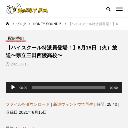
ハニーエフエム｜地域・人にフォーカスし発信するウェブラジオ局
ブログ
HONEY SOUND 5
【ハイスクール特派員登場！】6月15日（火）放送〜県立三田西陵高校〜
HOME
ハニーFMの紹介
後援申請
フリーペーパー
プレイ
配信番組
NEW POST
【ハイスクール特派員登場！】6月15日（火）放
送〜県立三田西陵高校〜
JAZZ BAR COZY
MY SWEET GARDEN
2021.06.15
音
声
00:00
00:00
プ
レ
ー
ヤ
ファイルをダウンロード
|
新規ウィンドウで再生
|
時間: 25:40
|
ー
収録日 2021年6月15日
美
最終回【JAZZ Bar cozy】3月7
【マイスイートガーデン】7月1
日（木）今回はビル・エヴァン
日（火）配信 庭づくりは曲線