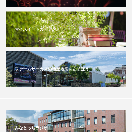
おいしいぱんぱんでんしゃ
おいしい絵本
おしえて絵本
おでかけ情報
マイスイートガーデン
おばあちゃんと僕の約束
おもいおいも
おーい、応為
お知らせ
かしこいエルゼ
ファームサーカスの地産地消をあそぼう！
かしこいグレーテル
かもめ食堂
がんを知り、がんを考える
きてみで東北
きもちはなにいろ？
くまぐみ
くるまのなかには？
けやき台中学校
けやき台小学校
みなとっちラジオ！