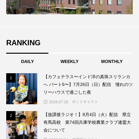
こうべさんだ伝統文化体験フェスタ
こうべさんだ伝統文化体験フェスタ2026
こうべさんだ能・狂言・講談子ども教室
RANKING
こぐまのいばしょ
こだわり城紀行
DAILY
WEEKLY
MONTHLY
こども学芸員とつくる『夏のこども美術館』
【カフェテラス〜インド洋の真珠スリランカ
1
1
こばえちゃ東北
こーろ・るみえーる
へ パート5〜】7月26日（日）配信 憧れのツ
リーハウスで過ごした夜
さっちゃん社協だより
すずかけ台
ポッドキャスト
2026.07.26
すずかけ台小学校
すずきまみ
【放課後ラジオ！】8月4日（火）配信 県立
2
2
有馬高校 第74回兵庫学校農業クラブ連盟大
そんなにみないでくださいな
ちめいど
会について