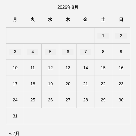
2026年8月
ままとこひろば
みなとっちラジオ！
月
火
水
木
金
土
日
みるくっくキッズクラブ逆瀬川
みるくっ子通信
1
2
みるくのえほん
みるく・ひまわり園
3
4
5
6
7
8
9
もたいまさこ
もっと知りたい認知症のこと
10
11
12
13
14
15
16
もんがきとしこの知りたい、聞きたい、伝えたい
17
18
19
20
21
22
23
やよい幼稚園
ゆたかな第三の人生のススメ
24
25
26
27
28
29
30
ゆりのき台中学校
ゆりのき台小学校
わたしらしく心豊かに過ごすためのふくし情報！
31
わたなべあや
わらべうたベビーマッサージ
« 7月