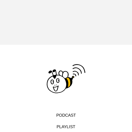
イエス・キリスト
イギリス
イギリス映画
イギリス製作
イタリア
イタリア映画
イベント
イラク
インタビュー
インド映画
イ・レ
ウィキッド
ウィキッド 永遠の約束
ウィリアム・シェイクスピア
ウインド・アンサンブル・コスモス
ウインド･アンサンブル･コスモス
PODCAST
エディントンへようこそ
エミリア・ペレス
PLAYLIST
エミリー・ワトソン
エリーザ・シュロット