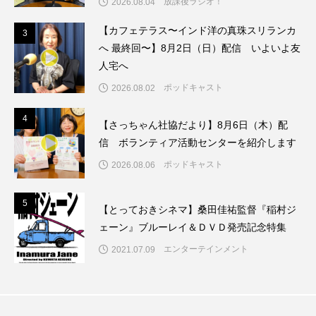
放課後ラジオ！
2026.08.04
ちめいど雄介のお砂糖ミルクはどうされますか
【カフェテラス〜インド洋の真珠スリランカ
3
3
つつじが丘小学校
つながりCafe‐Nanana no Moe
へ 最終回〜】8月2日（日）配信 いよいよ友
人宅へ
つなごーごー
てっぺんの向こうにあなたがいる
ポッドキャスト
2026.08.02
とくとくトーク
とっておきシネマ
4
4
【さっちゃん社協だより】8月6日（木）配
信 ボランティア活動センターを紹介します
なきごえバス
にげてさがして
のん
ポッドキャスト
2026.08.06
はたらくおやさい バナナもいるよ！
ばらぐみ
5
5
【とっておきシネマ】桑田佳祐監督『稲村ジ
ぱかっ
ひとつの机、ふたつの制服
ェーン』ブルーレイ＆ＤＶＤ発売記念特集
ひろかわさえこ
ぴぽん
ふくし情報
エンターテインメント
2021.07.09
ふじ幼稚園
ふたりの魔女
ふつうの子ども
ぶらりまち歩き
まこみちの爆笑肉トーク！