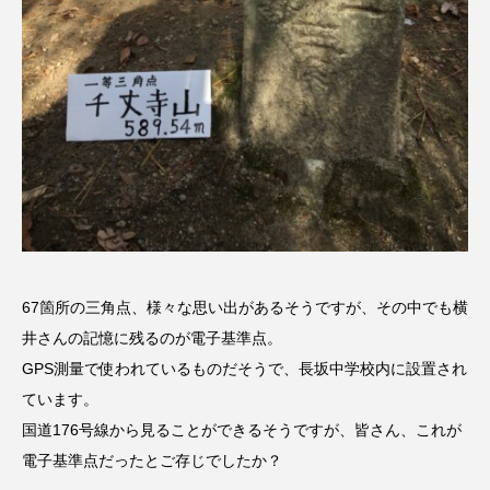
youtube
Yukoの子連れハワイ旅珍道中
⻑尾謙杜
「THE オリバーな犬、（Gosh!!）このヤロウMOVIE」
『今日の空が一番好き、とまだ言えない僕は』
あいはらひろゆき
あかしあジュニア合唱団「さくらんぼ」
67箇所の三角点、様々な思い出があるそうですが、その中でも横
あかしあ台小学校
あじさいコンサート
井さんの記憶に残るのが電子基準点。
GPS測量で使われているものだそうで、長坂中学校内に設置され
あっぷっぷのぷ～
あなたが眠る間
ています。
国道176号線から見ることができるそうですが、皆さん、これが
あの歌を憶えている
あめぽったん
電子基準点だったとご存じでしたか？
いばら姫
おいしいおのまとぺ