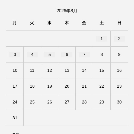
ミルクひまわり園
ミルサポひろば
2026年8月
ムハマド・ショフィック・リア・フッディン
月
火
水
木
金
土
日
ムビチケ
ムビチケカード
ムロツヨシ
1
2
メキシコ映画
モンテ・クリスト伯
3
4
5
6
7
8
9
ユニバーサル・ランゲージ
ユニバーサル映画
10
11
12
13
14
15
16
ユマ・サーマン
ヨアキム・トリアー
17
18
19
20
21
22
23
ヨシタケシンスケ
ヨッチョレ
24
25
26
27
28
29
30
ラプソディ・ラプソディ
ラ・コシーナ／厨房
31
リスナープレゼント
リバイバル上映