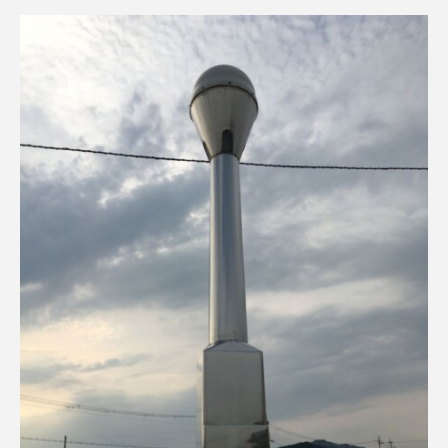
おいしいぱんぱんでんしゃ
おいしい絵本
おしえて絵本
おでかけ情報
おばあちゃんと僕の約束
おもいおいも
おーい、応為
お知らせ
かしこいエルゼ
かしこいグレーテル
かもめ食堂
がんを知り、がんを考える
きてみで東北
きもちはなにいろ？
くまぐみ
くるまのなかには？
けやき台中学校
けやき台小学校