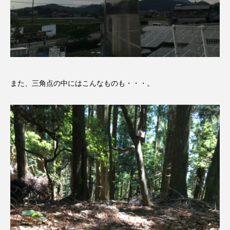
こうべさんだ伝統文化体験フェスタ
こうべさんだ伝統文化体験フェスタ2026
こうべさんだ能・狂言・講談子ども教室
また、三角点の中にはこんなものも・・・。
こぐまのいばしょ
こだわり城紀行
こども学芸員とつくる『夏のこども美術館』
こばえちゃ東北
こーろ・るみえーる
さっちゃん社協だより
すずかけ台
すずかけ台小学校
すずきまみ
そんなにみないでくださいな
ちめいど