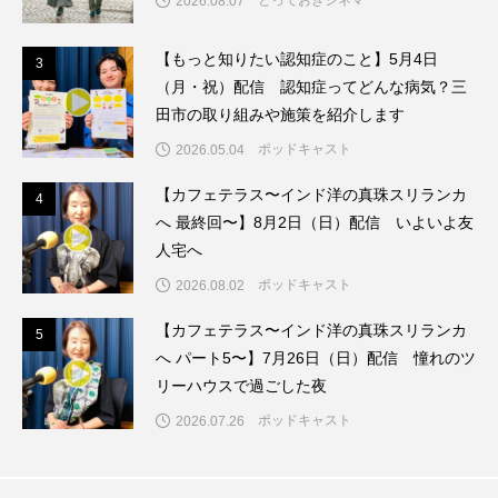
とっておきシネマ
2026.08.07
ベルギー映画
ペット写真大募集！
【もっと知りたい認知症のこと】5月4日
3
3
（月・祝）配信 認知症ってどんな病気？三
ホーリー・カウ
ポッドキャスト
田市の取り組みや施策を紹介します
ポッドキャスト
2026.05.04
ポーランド
ポール・メスカル
【カフェテラス〜インド洋の真珠スリランカ
4
4
マイク・フラナガン
マイケル・キートン
へ 最終回〜】8月2日（日）配信 いよいよ友
人宅へ
マイスイートガーデン
マタニティ
ポッドキャスト
2026.08.02
マルティネス
マレフィセント
マレーシア
【カフェテラス〜インド洋の真珠スリランカ
5
5
へ パート5〜】7月26日（日）配信 憧れのツ
マーク・ハミル
マー・シーユエン
リーハウスで過ごした夜
ポッドキャスト
ミモザフィルムズ
ミュージカル
2026.07.26
ミラクルウィッシュの夢を形にミラクルタイムズ