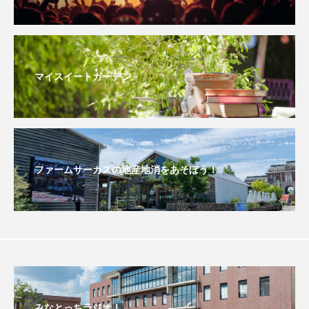
ドマーニ！ 愛のことづて
ナースコール
ニーナ・イエ
ノルウェー映画
マイスイートガーデン
ハサン・ハーディ
ハムネット
バッド・ジーニアス
バニーン・アハマド・ナーイフ
ファームサーカスの地産地消をあそぼう！
バンドー神戸青少年科学館
パルコ
ヒトラーの毒見役
ヒョン・ウソク
ピチカート・ママ
ファームサーカスの地産地消をあそぼう！
みなとっちラジオ！