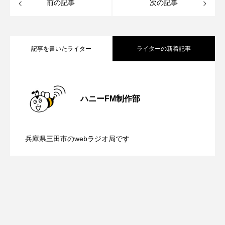
前の記事
次の記事
ジャネル・ツァイ
ジューン・スキップ
ジョディ・フォスター
ジョージア
スイス
記事を書いたライター
ライターの新着記事
スイス映画
スウェーデン
スカーレット・ヨハンソン
【鳥飼美紀のとっておきシネマ】日本映
2026.08.07
ハニーFM制作部
スケルトン！のりもの編
【ミラクルウィッシュの夢を形にミラク
2026.08.07
画『平行と垂直』
スターキャットアルバトロス・フィルム
兵庫県三田市のwebラジオ局です
スティーブン・キング
スペイン映画
【さっちゃん社協だより】8月6日（木）
2026.08.06
ルタイムズ】8月7日（金）配信 麹ラン
スペシャルナビゲーター
セイハ英語学院
配信 ボランティア活動センターを紹介
チを楽しみながら学ぶ親子コミュニケー
センチメンタル・バリュー
ソミーラ・リア・フッディン
タイ映画
します
ション講座開催！