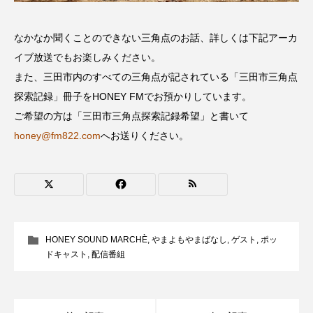
グリム童話
グリム童話の部屋
なかなか聞くことのできない三角点のお話、詳しくは下記アーカ
ケネス・ブラナー
ゲスト
コクヨ
イブ放送でもお楽しみください。
また、三田市内のすべての三角点が記されている「三田市三角点
コルベスどの
コンサート
コーラス
探索記録」冊子をHONEY FMでお預かりしています。
ご希望の方は「三田市三角点探索記録希望」と書いて
サニーサイドブックス
サリー
honey@fm822.com
へお送りください。
サンキュー、チャック
ザジフィルムズ
シネマエッセイ
シム・ウンギョン
シム・ヒョンソ
シルヴィオ・ソルディーニ
HONEY SOUND MARCHÈ
,
やまよもやまばなし
,
ゲスト
,
ポッ
シンシア・エリヴォ
ジェシカ・チャステイン
ドキャスト
,
配信番組
ジェシー・バックリー
ジオジオのかんむり