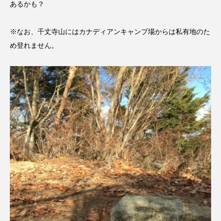
ROKKO森の音ミュージアム
Rooting Aroma
あるかも？
SAKDAC HARMO
※なお、千丈寺山にはカナディアンキャンプ場からは私有地のた
め登れません。
SANDA ORGANIC VILLAGE MEETINGのつながるラジオ
SDGs・タイプスマート農業推進プロジェクト関西学院
AgriNOVA
SIKIガーデン Autumn Season
Singing with a smile
snowwhite
SPOTTED PRODUCTIONS/TWIN
SUNSUNキッズ
The Room Next Door
This is SUEKI
We Live In Time
WICKED