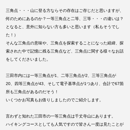
CONCLAVE
CROSSING 心の交差点
三角点・・・山に登る方ならその存在はご存じだと思いますが、
何のためにあるのか？一等三角点と二等、三等・・・の違いは？
DEPARTURES
FACES PLACES
globe
となると、意外に知らない方も多いと思います（私もそうでし
HAMNET
HERE 時を越えて
HONEY
た！）
そんな三角点の意味や、三角点を探索することになった経緯、探
HONEY FM
IT’S OKAY！
J-POP
索された中で記憶に残る三角点など、三角点に関する様々なお話
をしてくださいました。
JAZZ
KADOKAWA
KDDI
三田市内には一等三角点が1、二等三角点が2、三等三角点が
LATE SHIFT
Let's 追求 The 牛肉
20、四等三角点が43、そして電子基準点が1つあり、合計で67箇
lets追求the牛肉
LOST LAND
所も三角点があるのだそう！
いくつかお写真もお借りしましたのでご紹介します。
MOCOコレクション オムニバス
言わずと知れた三田市の一等三角点は千丈寺山にあります。
Playground/校庭
ROKKO 森の音ミュージアム
ハイキングコースとしても人気ですので皆さん一度は見たことが