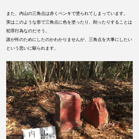
ままとこひろば
みなとっちラジオ！
また、内山の三角点は赤くペンキで塗られてしまっています。
実はこのような形で三角点に色を塗ったり、削ったりすることは
みるくっくキッズクラブ逆瀬川
みるくっ子通信
犯罪行為なのだそう。
誰が何のためにしたのかわかりませんが、三角点を大事にしたい
みるくのえほん
みるく・ひまわり園
という思いに駆られます。
もたいまさこ
もっと知りたい認知症のこと
もんがきとしこの知りたい、聞きたい、伝えたい
やよい幼稚園
ゆたかな第三の人生のススメ
ゆりのき台中学校
ゆりのき台小学校
わたしらしく心豊かに過ごすためのふくし情報！
わたなべあや
わらべうたベビーマッサージ