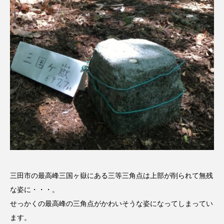
ちめいど雄介のお砂糖ミルクはどうされますか
つつじが丘小学校
つながりCafe‐Nanana no Moe
つなごーごー
てっぺんの向こうにあなたがいる
とくとくトーク
とっておきシネマ
なきごえバス
にげてさがして
のん
はたらくおやさい バナナもいるよ！
ばらぐみ
ぱかっ
ひとつの机、ふたつの制服
ひろかわさえこ
ぴぽん
ふくし情報
三田市の最高峰三国ヶ嶽にある三等三角点は上部が削られて無残
な姿に・・・。
ふじ幼稚園
ふたりの魔女
ふつうの子ども
せっかくの最高峰の三角点がかわいそうな姿になってしまってい
ます。
ぶらりまち歩き
まこみちの爆笑肉トーク！