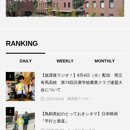
フィンランド
フェルザン・オズペテク
フラワータウン
フラワータウン市民センター
フラワータウン市民センターホール
フランス
RANKING
フランス映画
フリーペーパー
フレーベル館
ブノワ・ドゥローム
DAILY
WEEKLY
MONTHLY
ブライアン・エプスタイン
【放課後ラジオ！】8月4日（火）配信 県立
1
1
有馬高校 第74回兵庫学校農業クラブ連盟大
ブリジット・ジョーンズの日記
会について
放課後ラジオ！
2026.08.04
ブリッタ・テッケントラップ
ブレーメンの町楽隊
2
2
【鳥飼美紀のとっておきシネマ】日本映画
ブレーメンの音楽隊
プライベート・ケース
『平行と垂直』
プレイリスト
プレゼント
ベルギー