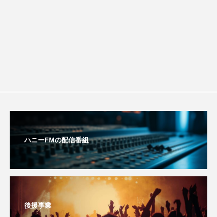
ダイヤモンド 私たちの衣装工房
ダニエル・オートゥイユ
ダミアーノ・ミキエレット
チャイルド・フィルム
チャップリン
チャールズ・ディケンズ
チン・ソヨン
ツォウ・シーチン
ツーリストファミリー
デュオ 1/2のピアニスト
ハニーFMの配信番組
デンマーク
トム・ヒドルストン
トリデミー賞
トルコ
ドイツ
後援事業
ドキュメンタリー
ドナルド・トランプ