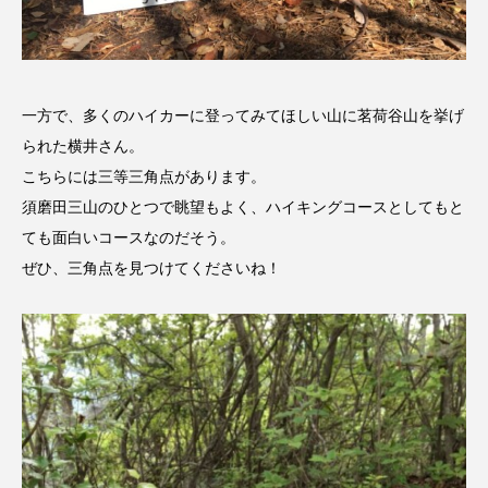
アカデミックコモンズ
アクトスクエア
アナ・レナス
一方で、多くのハイカーに登ってみてほしい山に茗荷谷山を挙げ
アニバーサリースクラップブッキング
られた横井さん。
こちらには三等三角点があります。
アニメーション映画
アプレンティス
須磨田三山のひとつで眺望もよく、ハイキングコースとしてもと
ても面白いコースなのだそう。
アメリカ
アメリカ・イギリス製作
ぜひ、三角点を見つけてくださいね！
アメリカ映画
アメリカ製作
アリのおでかけ
アリアナ・グランデ
アリス館
アル・パチーノ
アンプラグド
アン・ハサウェイ
アーカイブ
アート