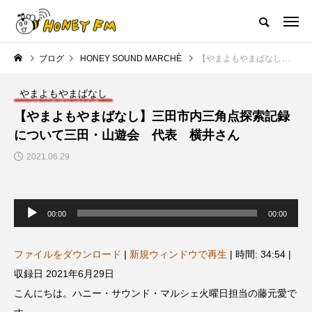
ハニーエフエム｜地域・人にフォーカスし発信するウェブラジオ局
ブログ
HONEY SOUND MARCHÈ
【やまよもやまばなし】三田市内三角点探索記録について三田・山遊会 代表 横井さん
HOME
ハニーFMの紹介
後援申請
フリーペーパー
プレイ
やまよもやまばなし
NEW POST
【やまよもやまばなし】三田市内三角点探索記録
について三田・山遊会 代表 横井さん
JAZZ BAR COZY
MY SWEET GARDEN
2021.06.29
音
声
00:00
00:00
プ
レ
ー
ヤ
ファイルをダウンロード
|
新規ウィンドウで再生
|
時間: 34:54
|
ー
収録日 2021年6月29日
美
最終回【JAZZ Bar cozy】3月7
【マイスイートガーデン】7月1
こんにちは。ハニー・サウンド・マルシェ火曜日担当の藤元愛で
日（木）今回はビル・エヴァン
日（火）配信 庭づくりは曲線