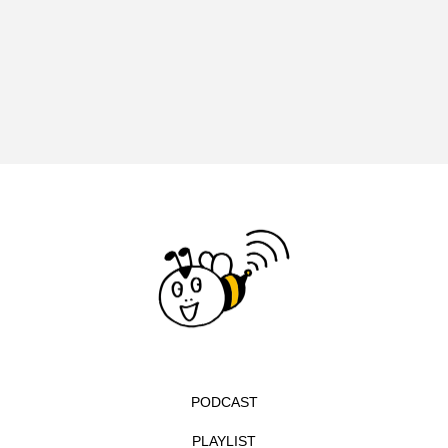
周年慶賀）
七羽のカラス
三つのことば
三まいの羽
三少
三田あさひ幼稚園
三田あさひ幼稚園2025年度卒園生 お絵かき＆インタビ
ュー
三田くらし歳時記
三田けやき台幼稚園
三田けやき台認定こども園
三田さち幼稚園
三田つつじが丘幼稚園
三田つつじが丘認定こども園
PODCAST
三田つつじヶ丘幼稚園
PLAYLIST