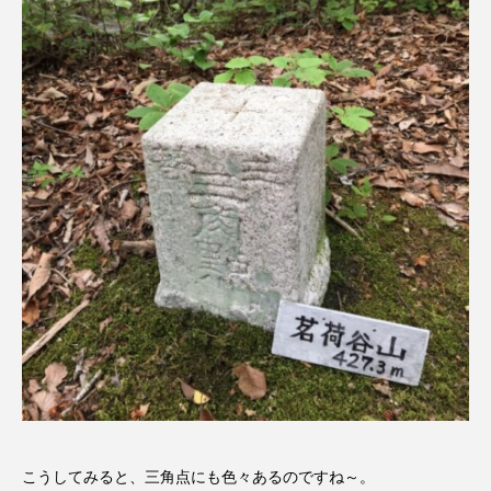
イエス・キリスト
イギリス
イギリス映画
イギリス製作
イタリア
イタリア映画
イベント
イラク
インタビュー
インド映画
イ・レ
ウィキッド
ウィキッド 永遠の約束
ウィリアム・シェイクスピア
ウインド・アンサンブル・コスモス
ウインド･アンサンブル･コスモス
エディントンへようこそ
エミリア・ペレス
こうしてみると、三角点にも色々あるのですね～。
エミリー・ワトソン
エリーザ・シュロット