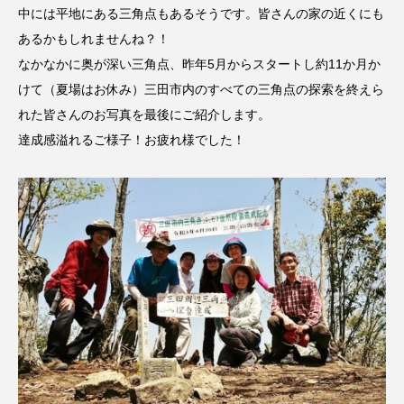
中には平地にある三角点もあるそうです。皆さんの家の近くにも
エル・ファニング
エレノアってグレイト。
あるかもしれませんね？！
なかなかに奥が深い三角点、昨年5月からスタートし約11か月か
エンターテインメント
オダギリジョー
けて（夏場はお休み）三田市内のすべての三角点の探索を終えら
れた皆さんのお写真を最後にご紹介します。
オダギリ・ジョー
オム・ハヌル
達成感溢れるご様子！お疲れ様でした！
オーケストラ
カタール
カナダ映画
カフェテラス
カラーモンスター
カンヌ国際映画祭
カーテンコールの灯
ガーデニングラジオ
キム・へヨン
キング・オブ・キングス
クラファン
クリスマス
クロエ・ジャオ
グリム兄弟