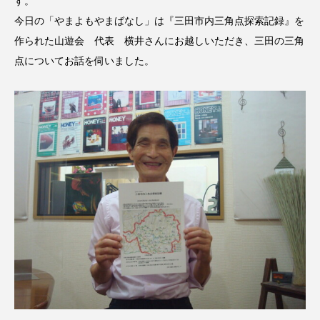
す。
名
ス リバーサイド4部作を特集し
意識しています 三田グリーン
ました！
ットの山本さん
2024.03.07
2026.07.14
今日の「やまよもやまばなし」は『三田市内三角点探索記録』を
作られた山遊会 代表 横井さんにお越しいただき、三田の三角
点についてお話を伺いました。
TAG LIST
10周年記念
12月号
1975年のケルン・コンサート
1学期
1年生
2024年度
2025年
2025年度
2026
2026年
2026年度
20周年
2学期
3年生
4年生
6年生
6月号
77
7月
accototo
BAD GENIUS
BL出版