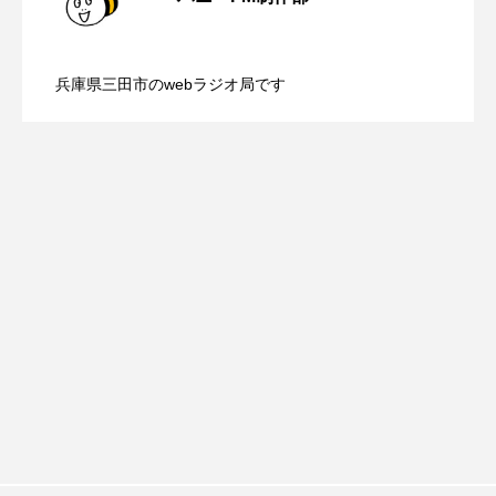
ROKKO森の音ミュージアム
Rooting Aroma
【鳥飼美紀のとっておきシネマ】日本映
2026.08.07
（土）配信 宮城県松島町「松島」
SAKDAC HARMO
兵庫県三田市のwebラジオ局です
【ミラクルウィッシュの夢を形にミラク
2026.08.07
画『平行と垂直』
SANDA ORGANIC VILLAGE MEETINGのつながるラジオ
SDGs・タイプスマート農業推進プロジェクト関西学院
AgriNOVA
ルタイムズ】8月7日（金）配信 麹ラン
SIKIガーデン Autumn Season
チを楽しみながら学ぶ親子コミュニケー
Singing with a smile
snowwhite
SPOTTED PRODUCTIONS/TWIN
ション講座開催！
SUNSUNキッズ
The Room Next Door
This is SUEKI
We Live In Time
WICKED