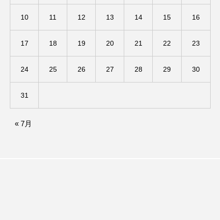
10
11
12
13
14
15
16
ままとこひろば
みなとっちラジオ！
17
18
19
20
21
22
23
みるくっくキッズクラブ逆瀬川
みるくっ子通信
みるくのえほん
みるく・ひまわり園
24
25
26
27
28
29
30
もたいまさこ
もっと知りたい認知症のこと
31
もんがきとしこの知りたい、聞きたい、伝えたい
« 7月
やよい幼稚園
ゆたかな第三の人生のススメ
ゆりのき台中学校
ゆりのき台小学校
わたしらしく心豊かに過ごすためのふくし情報！
わたなべあや
わらべうたベビーマッサージ