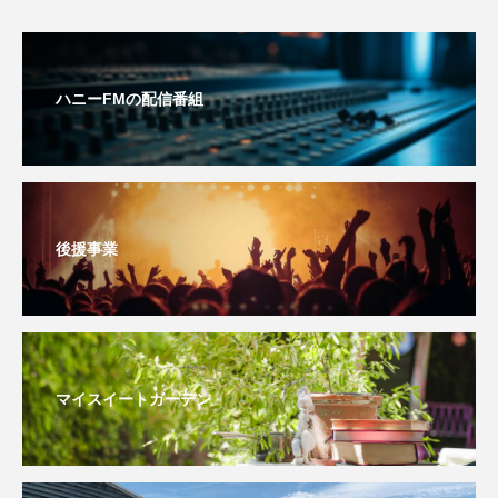
youtube
Yukoの子連れハワイ旅珍道中
⻑尾謙杜
ハニーFMの配信番組
「THE オリバーな犬、（Gosh!!）このヤロウMOVIE」
『今日の空が一番好き、とまだ言えない僕は』
あいはらひろゆき
後援事業
あかしあジュニア合唱団「さくらんぼ」
あかしあ台小学校
あじさいコンサート
あっぷっぷのぷ～
あなたが眠る間
マイスイートガーデン
あの歌を憶えている
あめぽったん
いばら姫
おいしいおのまとぺ