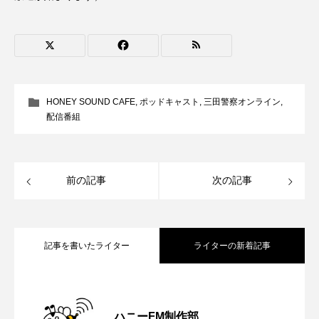
CONCLAVE
CROSSING 心の交差点
DEPARTURES
FACES PLACES
globe
HAMNET
HERE 時を越えて
HONEY
HONEY SOUND CAFE
,
ポッドキャスト
,
三田警察オンライン
,
配信番組
HONEY FM
IT’S OKAY！
J-POP
JAZZ
KADOKAWA
KDDI
前の記事
次の記事
LATE SHIFT
Let's 追求 The 牛肉
lets追求the牛肉
LOST LAND
記事を書いたライター
ライターの新着記事
MOCOコレクション オムニバス
Playground/校庭
ROKKO 森の音ミュージアム
【内藤美保のこばえちゃ東北】8月8日
2026.08.08
ハニーFM制作部