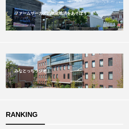
おいしいぱんぱんでんしゃ
おいしい絵本
ファームサーカスの地産地消をあそぼう！
おしえて絵本
おでかけ情報
おばあちゃんと僕の約束
おもいおいも
おーい、応為
お知らせ
かしこいエルゼ
かしこいグレーテル
かもめ食堂
みなとっちラジオ！
がんを知り、がんを考える
きてみで東北
きもちはなにいろ？
くまぐみ
くるまのなかには？
けやき台中学校
RANKING
けやき台小学校