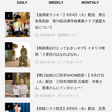
DAILY
WEEKLY
MONTHLY
こうべさんだ伝統文化体験フェスタ
【放課後ラジオ！】8月4日（火）配信 県立
1
1
こうべさんだ伝統文化体験フェスタ2026
有馬高校 第74回兵庫学校農業クラブ連盟大
会について
こうべさんだ能・狂言・講談子ども教室
放課後ラジオ！
2026.08.04
こぐまのいばしょ
こだわり城紀行
2
2
【鳥飼美紀のとっておきシネマ】イギリス映
画『２度目のはなればなれ』
こども学芸員とつくる『夏のこども美術館』
とっておきシネマ
2024.10.04
こばえちゃ東北
こーろ・るみえーる
【樽口知加の三田市SHOW防団！】8月27日
3
3
さっちゃん社協だより
すずかけ台
（火）配信 三田市消防団 広報部 寺東さ
ん、渡邊さんにインタビュー！
すずかけ台小学校
すずきまみ
ポッドキャスト
2024.08.27
そんなにみないでくださいな
ちめいど
4
4
【気軽にマイ防災】8月5日（水）配信 災害