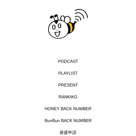
イエス・キリスト
イギリス
イギリス映画
イギリス製作
イタリア
イタリア映画
イベント
イラク
インタビュー
インド映画
イ・レ
ウィキッド
PODCAST
ウィキッド 永遠の約束
PLAYLIST
ウィリアム・シェイクスピア
PRESENT
ウインド・アンサンブル・コスモス
RANKIKG
ウインド･アンサンブル･コスモス
HONEY BACK NUMBER
エディントンへようこそ
エミリア・ペレス
BunBun BACK NUMBER
後援申請
エミリー・ワトソン
エリーザ・シュロット