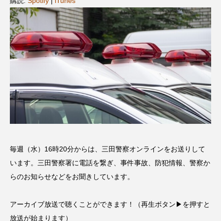
購読:
Spotify
|
iTunes
名
ス リバーサイド4部作を特集し
意識しています 三田グリーン
ました！
ットの山本さん
2024.03.07
2026.07.14
TAG LIST
10周年記念
12月号
1975年のケルン・コンサート
1学期
1年生
2024年度
2025年
2025年度
2026
毎週（水）16時20分からは、三田警察オンラインをお送りして
2026年
2026年度
20周年
2学期
います。三田警察署に電話を繋ぎ、事件事故、防犯情報、警察か
らのお知らせなどをお聞きしています。
3年生
4年生
6年生
6月号
77
アーカイブ放送で聴くことができます！（再生ボタン▶を押すと
7月
accototo
BAD GENIUS
BL出版
放送が始まります）