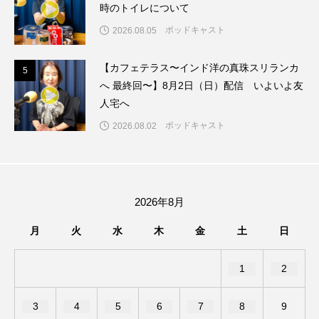
ちめいど雄介のお砂糖ミルクはどうされますか
時のトイレについて
ポッドキャスト
2026.08.05
つつじが丘小学校
つながりCafe‐Nanana no Moe
【カフェテラス〜インド洋の真珠スリランカ
5
5
つなごーごー
てっぺんの向こうにあなたがいる
へ 最終回〜】8月2日（日）配信 いよいよ友
人宅へ
とくとくトーク
とっておきシネマ
ポッドキャスト
2026.08.02
なきごえバス
にげてさがして
のん
はたらくおやさい バナナもいるよ！
ばらぐみ
2026年8月
ぱかっ
ひとつの机、ふたつの制服
月
火
水
木
金
土
日
ひろかわさえこ
ぴぽん
ふくし情報
1
2
ふじ幼稚園
ふたりの魔女
ふつうの子ども
3
4
5
6
7
8
9
ぶらりまち歩き
まこみちの爆笑肉トーク！