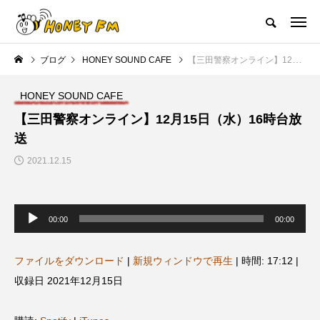
ハニーエフエム｜地域・人にフォーカスし発信するウェブラジオ局
ブログ
HONEY SOUND CAFE
【三田警察オンライン】12月15日（水）16時台放送
HOME
ハニーFMの紹介
後援申請
フリーペーパー
プレイ
HONEY SOUND CAFE
NEW POST
【三田警察オンライン】12月15日（水）16時台放
送
JAZZ BAR COZY
MY SWEET GARDEN
2021.12.15
音
声
00:00
00:00
プ
レ
ー
ヤ
ファイルをダウンロード
|
新規ウィンドウで再生
|
時間: 17:12
|
ー
収録日 2021年12月15日
美
最終回【JAZZ Bar cozy】3月7
【マイスイートガーデン】7月1
日（木）今回はビル・エヴァン
日（火）配信 庭づくりは曲線