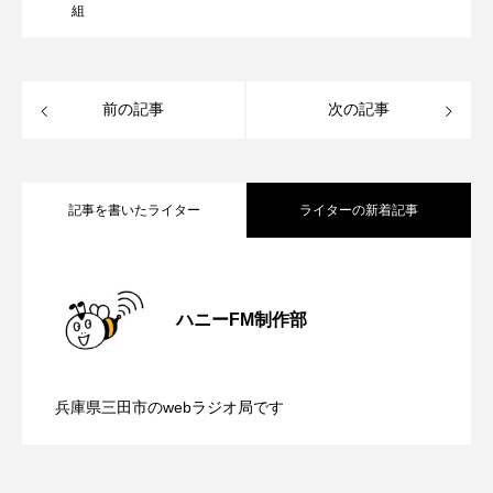
ROKKO森の音ミュージアム
Rooting Aroma
組
SAKDAC HARMO
前の記事
次の記事
SANDA ORGANIC VILLAGE MEETINGのつながるラジオ
SDGs・タイプスマート農業推進プロジェクト関西学院
AgriNOVA
記事を書いたライター
ライターの新着記事
SIKIガーデン Autumn Season
【さっちゃん社協だより】8月6日（木）
2026.08.06
Singing with a smile
snowwhite
ハニーFM制作部
SPOTTED PRODUCTIONS/TWIN
【三田警察オンライン】8月5日（水）配
2026.08.05
配信 ボランティア活動センターを紹介
SUNSUNキッズ
The Room Next Door
兵庫県三田市のwebラジオ局です
【幼稚園だより】8月5日（水）やよい幼
2026.08.05
信 一週間の事件事故と防犯ポイント、
します
This is SUEKI
We Live In Time
WICKED