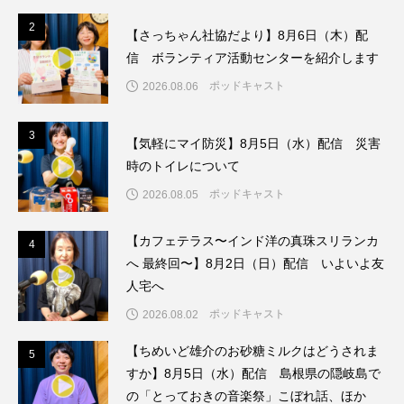
ちめいど雄介のお砂糖ミルクはどうされますか
2
2
【さっちゃん社協だより】8月6日（木）配
つつじが丘小学校
つながりCafe‐Nanana no Moe
信 ボランティア活動センターを紹介します
ポッドキャスト
2026.08.06
つなごーごー
てっぺんの向こうにあなたがいる
3
3
とくとくトーク
とっておきシネマ
【気軽にマイ防災】8月5日（水）配信 災害
時のトイレについて
なきごえバス
にげてさがして
ポッドキャスト
2026.08.05
はたらくおやさい バナナもいるよ！
ばらぐみ
【カフェテラス〜インド洋の真珠スリランカ
4
4
へ 最終回〜】8月2日（日）配信 いよいよ友
ぱかっ
ひとつの机、ふたつの制服
人宅へ
ひろかわさえこ
ぴぽん
ふくし情報
ポッドキャスト
2026.08.02
【ちめいど雄介のお砂糖ミルクはどうされま
5
ふじ幼稚園
ふたりの魔女
ふつうの子ども
5
すか】8月5日（水）配信 島根県の隠岐島で
の「とっておきの音楽祭」こぼれ話、ほか
ぶらりまち歩き
まこみちの爆笑肉トーク！