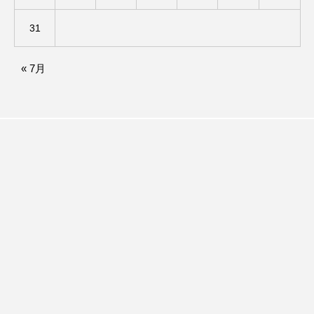
アカデミックコモンズ
アクトスクエア
31
アナ・レナス
« 7月
アニバーサリースクラップブッキング
アニメーション映画
アプレンティス
アメリカ
アメリカ・イギリス製作
アメリカ映画
アメリカ製作
アリのおでかけ
アリアナ・グランデ
アリス館
アル・パチーノ
アンプラグド
アン・ハサウェイ
アーカイブ
アート