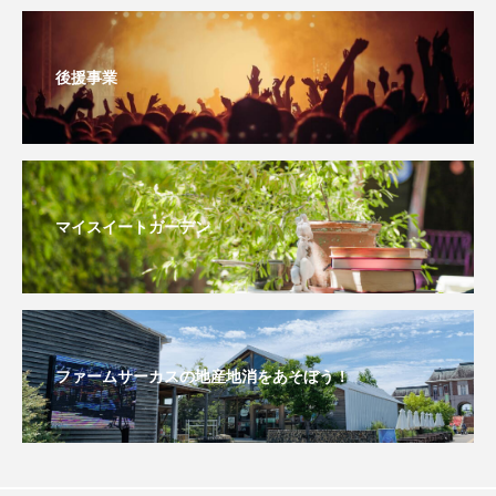
おいしいぱんぱんでんしゃ
おいしい絵本
後援事業
おしえて絵本
おでかけ情報
おばあちゃんと僕の約束
おもいおいも
おーい、応為
お知らせ
かしこいエルゼ
マイスイートガーデン
かしこいグレーテル
かもめ食堂
がんを知り、がんを考える
きてみで東北
きもちはなにいろ？
くまぐみ
ファームサーカスの地産地消をあそぼう！
くるまのなかには？
けやき台中学校
けやき台小学校