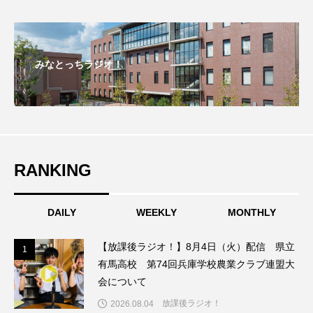
こうべさんだ伝統文化体験フェスタ
こうべさんだ伝統文化体験フェスタ2026
みなとっちラジオ！
こうべさんだ能・狂言・講談子ども教室
こぐまのいばしょ
こだわり城紀行
こども学芸員とつくる『夏のこども美術館』
RANKING
こばえちゃ東北
こーろ・るみえーる
DAILY
WEEKLY
MONTHLY
さっちゃん社協だより
すずかけ台
【放課後ラジオ！】8月4日（火）配信 県立
1
1
すずかけ台小学校
すずきまみ
有馬高校 第74回兵庫学校農業クラブ連盟大
会について
そんなにみないでくださいな
ちめいど
放課後ラジオ！
2026.08.04