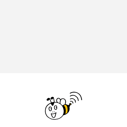
イエス・キリスト
イギリス
イギリス映画
イギリス製作
イタリア
イタリア映画
イベント
イラク
インタビュー
インド映画
イ・レ
ウィキッド
ウィキッド 永遠の約束
ウィリアム・シェイクスピア
ウインド・アンサンブル・コスモス
ウインド･アンサンブル･コスモス
エディントンへようこそ
エミリア・ペレス
エミリー・ワトソン
エリーザ・シュロット