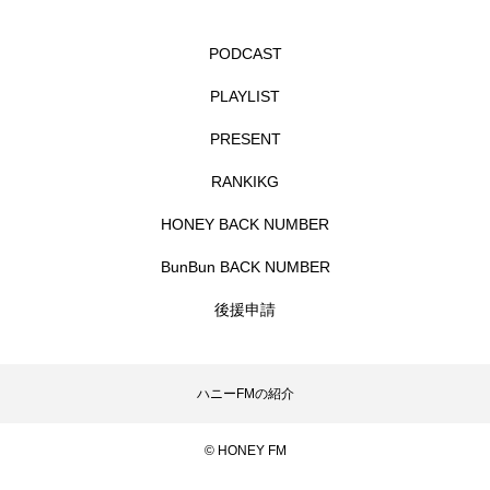
エル・ファニング
エレノアってグレイト。
PODCAST
PLAYLIST
エンターテインメント
オダギリジョー
PRESENT
オダギリ・ジョー
オム・ハヌル
RANKIKG
オーケストラ
カタール
カナダ映画
HONEY BACK NUMBER
カフェテラス
カラーモンスター
BunBun BACK NUMBER
後援申請
カンヌ国際映画祭
カーテンコールの灯
ガーデニングラジオ
キム・へヨン
ハニーFMの紹介
キング・オブ・キングス
クラファン
© HONEY FM
クリスマス
クロエ・ジャオ
グリム兄弟