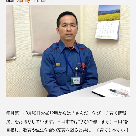
購読:
Spotify
|
iTunes
名
ス リバーサイド4部作を特集し
意識しています 三田グリーン
ました！
ットの山本さん
2024.03.07
2026.07.14
TAG LIST
10周年記念
12月号
1975年のケルン・コンサート
1学期
1年生
2024年度
2025年
2025年度
2026
2026年
2026年度
20周年
2学期
毎月第1・3月曜日お昼12時からは「さんだ 学び・子育て情報
3年生
4年生
6年生
6月号
77
局」をお送りしています。三田市では“学びの都（まち）三田”を
7月
accototo
BAD GENIUS
BL出版
目指し、教育や生涯学習の充実を図ると共に、子育てしやすいま