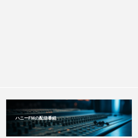
youtube
Yukoの子連れハワイ旅珍道中
稚園：先生に1学期や夏の過ごし方をお聞
防災に関する基礎知識について
⻑尾謙杜
きしました♪
「THE オリバーな犬、（Gosh!!）このヤロウMOVIE」
『今日の空が一番好き、とまだ言えない僕は』
あいはらひろゆき
あかしあジュニア合唱団「さくらんぼ」
あかしあ台小学校
あじさいコンサート
あっぷっぷのぷ～
あなたが眠る間
ハニーFMの配信番組
あの歌を憶えている
あめぽったん
いばら姫
おいしいおのまとぺ