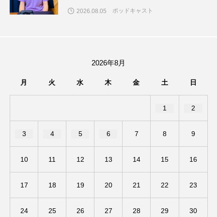
ポッドキャスト
2026.08.05
ままとこひろば
みなとっちラジオ！
みるくっくキッズクラブ逆瀬川
みるくっ子通信
2026年8月
みるくのえほん
みるく・ひまわり園
月
火
水
木
金
土
日
もたいまさこ
もっと知りたい認知症のこと
1
2
もんがきとしこの知りたい、聞きたい、伝えたい
3
4
5
6
7
8
9
やよい幼稚園
ゆたかな第三の人生のススメ
10
11
12
13
14
15
16
ゆりのき台中学校
ゆりのき台小学校
わたしらしく心豊かに過ごすためのふくし情報！
17
18
19
20
21
22
23
わたなべあや
わらべうたベビーマッサージ
24
25
26
27
28
29
30