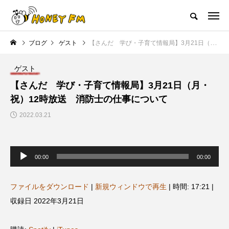
ハニーエフエム｜地域・人にフォーカスし発信するウェブラジオ局
ブログ
ゲスト
【さんだ 学び・子育て情報局】3月21日（月・祝）12時放送 消防士の仕事について
HOME
ハニーFMの紹介
後援申請
フリーペーパー
プレイ
ゲスト
NEW POST
【さんだ 学び・子育て情報局】3月21日（月・
祝）12時放送 消防士の仕事について
JAZZ BAR COZY
MY SWEET GARDEN
2022.03.21
音
声
00:00
00:00
プ
レ
ー
ヤ
ファイルをダウンロード
|
新規ウィンドウで再生
|
時間: 17:21
|
ー
収録日 2022年3月21日
美
最終回【JAZZ Bar cozy】3月7
【マイスイートガーデン】7月1
日（木）今回はビル・エヴァン
日（火）配信 庭づくりは曲線