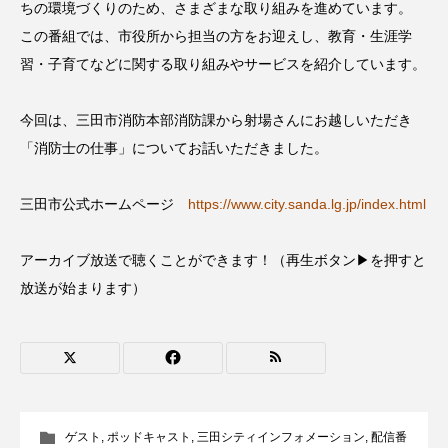
ちの環境づくりのため、さまざまな取り組みを進めています。
CONCLAVE
CROSSING 心の交差点
この番組では、市役所から担当の方をお迎えし、教育・生涯学
習・子育てなどに関する取り組みやサービスを紹介しています。
DEPARTURES
FACES PLACES
globe
HAMNET
HERE 時を越えて
HONEY
今回は、三田市消防本部消防課から射場さんにお越しいただき
「消防士の仕事」についてお話いただきました。
HONEY FM
IT’S OKAY！
J-POP
三田市公式ホームページ
https://www.city.sanda.lg.jp/index.html
JAZZ
KADOKAWA
KDDI
アーカイブ放送で聴くことができます！（再生ボタン▶を押すと
LATE SHIFT
Let's 追求 The 牛肉
放送が始まります）
lets追求the牛肉
LOST LAND
MOCOコレクション オムニバス
Playground/校庭
ROKKO 森の音ミュージアム
ゲスト
,
ポッドキャスト
,
三田シティインフォメーション
,
配信番