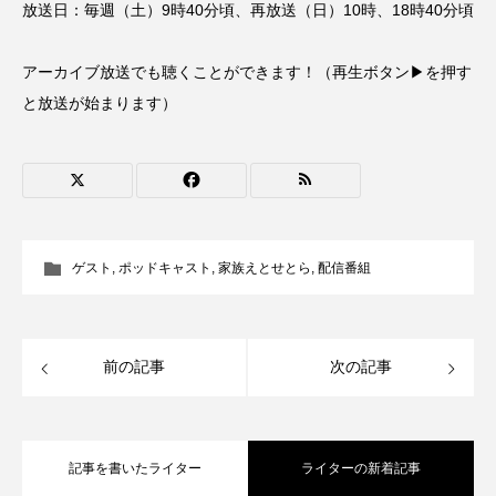
放送日：毎週（土）9時40分頃、再放送（日）10時、18時40分頃
CONCLAVE
CROSSING 心の交差点
アーカイブ放送でも聴くことができます！（再生ボタン▶を押す
DEPARTURES
FACES PLACES
globe
と放送が始まります）
HAMNET
HERE 時を越えて
HONEY
HONEY FM
IT’S OKAY！
J-POP
JAZZ
KADOKAWA
KDDI
ゲスト
,
ポッドキャスト
,
家族えとせとら
,
配信番組
LATE SHIFT
Let's 追求 The 牛肉
lets追求the牛肉
LOST LAND
前の記事
次の記事
MOCOコレクション オムニバス
Playground/校庭
ROKKO 森の音ミュージアム
記事を書いたライター
ライターの新着記事