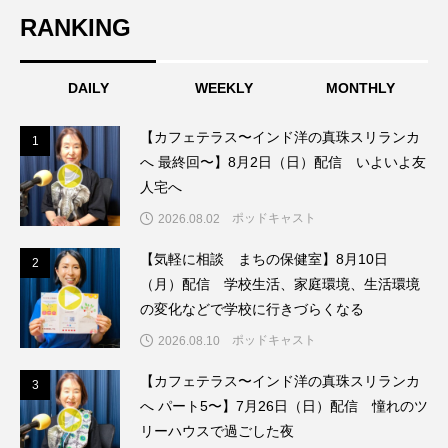
RANKING
こうべさんだ伝統文化体験フェスタ
こうべさんだ伝統文化体験フェスタ2026
DAILY
WEEKLY
MONTHLY
こうべさんだ能・狂言・講談子ども教室
【カフェテラス〜インド洋の真珠スリランカ
1
1
へ 最終回〜】8月2日（日）配信 いよいよ友
こぐまのいばしょ
こだわり城紀行
人宅へ
こども学芸員とつくる『夏のこども美術館』
ポッドキャスト
2026.08.02
【気軽に相談 まちの保健室】8月10日
2
2
こばえちゃ東北
こーろ・るみえーる
（月）配信 学校生活、家庭環境、生活環境
の変化などで学校に行きづらくなる
さっちゃん社協だより
すずかけ台
ポッドキャスト
2026.08.10
すずかけ台小学校
すずきまみ
【カフェテラス〜インド洋の真珠スリランカ
3
3
へ パート5〜】7月26日（日）配信 憧れのツ
そんなにみないでくださいな
ちめいど
リーハウスで過ごした夜