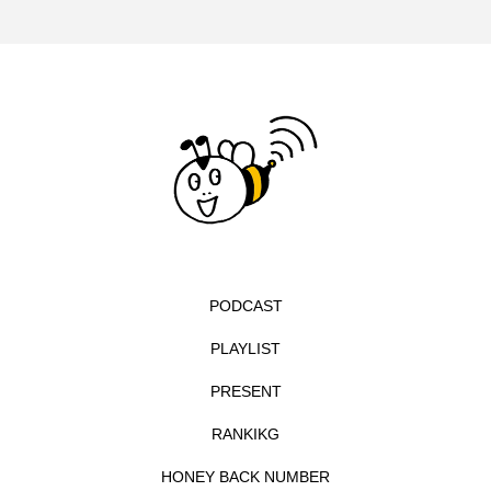
イエス・キリスト
イギリス
イギリス映画
イギリス製作
イタリア
イタリア映画
イベント
イラク
インタビュー
インド映画
イ・レ
ウィキッド
ウィキッド 永遠の約束
ウィリアム・シェイクスピア
PODCAST
ウインド・アンサンブル・コスモス
PLAYLIST
ウインド･アンサンブル･コスモス
PRESENT
エディントンへようこそ
エミリア・ペレス
RANKIKG
HONEY BACK NUMBER
エミリー・ワトソン
エリーザ・シュロット