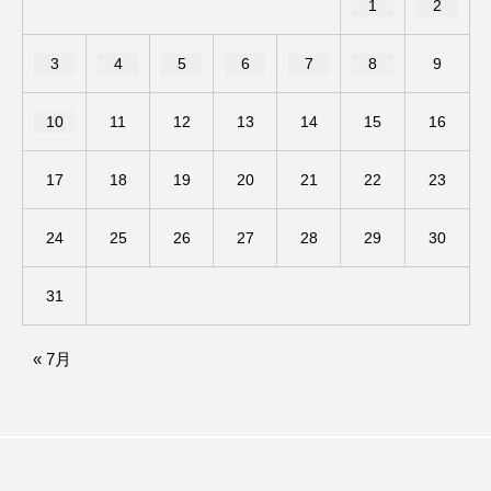
1
2
ままとこひろば
みなとっちラジオ！
3
4
5
6
7
8
9
みるくっくキッズクラブ逆瀬川
みるくっ子通信
10
11
12
13
14
15
16
みるくのえほん
みるく・ひまわり園
17
18
19
20
21
22
23
もたいまさこ
もっと知りたい認知症のこと
24
25
26
27
28
29
30
もんがきとしこの知りたい、聞きたい、伝えたい
31
やよい幼稚園
ゆたかな第三の人生のススメ
« 7月
ゆりのき台中学校
ゆりのき台小学校
わたしらしく心豊かに過ごすためのふくし情報！
わたなべあや
わらべうたベビーマッサージ