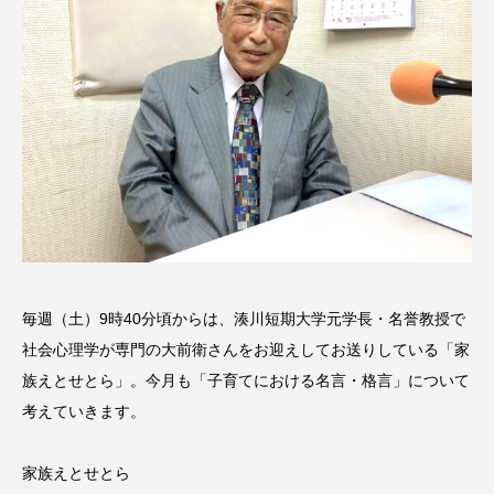
名
ス リバーサイド4部作を特集し
意識しています 三田グリーン
ました！
ットの山本さん
2024.03.07
2026.07.14
TAG LIST
10周年記念
12月号
1975年のケルン・コンサート
1学期
1年生
2024年度
2025年
2025年度
2026
毎週（土）9時40分頃からは、湊川短期大学元学長・名誉教授で
社会心理学が専門の大前衛さんをお迎えしてお送りしている「家
2026年
2026年度
20周年
2学期
族えとせとら」。今月も「子育てにおける名言・格言」について
考えていきます。
3年生
4年生
6年生
6月号
77
7月
accototo
BAD GENIUS
BL出版
家族えとせとら