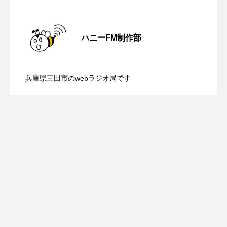
ROKKO森の音ミュージアム
Rooting Aroma
【気軽に相談 まちの保健室】8月10日
2026.08.10
SAKDAC HARMO
ハニーFM制作部
SANDA ORGANIC VILLAGE MEETINGのつながるラジオ
【内藤美保のこばえちゃ東北】8月8日
2026.08.08
（月）配信 学校生活、家庭環境、生活
SDGs・タイプスマート農業推進プロジェクト関西学院
兵庫県三田市のwebラジオ局です
AgriNOVA
【鳥飼美紀のとっておきシネマ】日本映
2026.08.07
（土）配信 宮城県松島町「松島」
環境の変化などで学校に行きづらくなる
SIKIガーデン Autumn Season
画『平行と垂直』
Singing with a smile
snowwhite
SPOTTED PRODUCTIONS/TWIN
SUNSUNキッズ
The Room Next Door
This is SUEKI
We Live In Time
WICKED