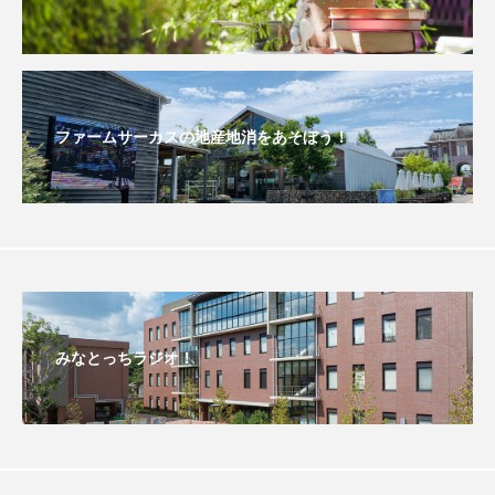
おいしいぱんぱんでんしゃ
おいしい絵本
おしえて絵本
おでかけ情報
ファームサーカスの地産地消をあそぼう！
おばあちゃんと僕の約束
おもいおいも
おーい、応為
お知らせ
かしこいエルゼ
かしこいグレーテル
かもめ食堂
がんを知り、がんを考える
きてみで東北
みなとっちラジオ！
きもちはなにいろ？
くまぐみ
くるまのなかには？
けやき台中学校
けやき台小学校