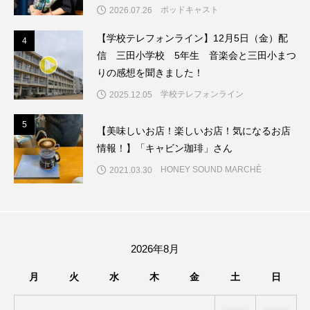
ちめいど雄介のお砂糖ミルクはどうされますか
ポッドキャスト
2026.07.26
【学校テレフォンライン】12月5日（金）配
つつじが丘小学校
つながりCafe‐Nanana no Moe
4
4
信 三田小学校 5年生 音楽会と三田小まつ
りの感想を聞きました！
つなごーごー
てっぺんの向こうにあなたがいる
学校テレフォンライン
2025.12.05
とくとくトーク
とっておきシネマ
5
5
【美味しいお店！楽しいお店！気になるお店
なきごえバス
にげてさがして
のん
情報！】「キャビン珈琲」さん
HONEY SOUND MARCHÈ
2021.03.30
はたらくおやさい バナナもいるよ！
ばらぐみ
ぱかっ
ひとつの机、ふたつの制服
ひろかわさえこ
ぴぽん
ふくし情報
2026年8月
ふじ幼稚園
ふたりの魔女
ふつうの子ども
月
火
水
木
金
土
日
ぶらりまち歩き
まこみちの爆笑肉トーク！