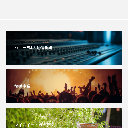
youtube
Yukoの子連れハワイ旅珍道中
⻑尾謙杜
「THE オリバーな犬、（Gosh!!）このヤロウMOVIE」
『今日の空が一番好き、とまだ言えない僕は』
ハニーFMの配信番組
あいはらひろゆき
あかしあジュニア合唱団「さくらんぼ」
あかしあ台小学校
あじさいコンサート
後援事業
あっぷっぷのぷ～
あなたが眠る間
あの歌を憶えている
あめぽったん
マイスイートガーデン
いばら姫
おいしいおのまとぺ