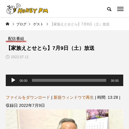
ハニーエフエム｜地域・人にフォーカスし発信するウェブラジオ局
ブログ
ゲスト
【家族えとせとら】7月9日（土）放送
HOME
ハニーFMの紹介
後援申請
フリーペーパー
プレイ
配信番組
NEW POST
【家族えとせとら】7月9日（土）放送
2022.07.11
JAZZ BAR COZY
MY SWEET GARDEN
音
声
00:00
00:00
プ
レ
ー
ヤ
ファイルをダウンロード
|
新規ウィンドウで再生
|
時間: 13:28
|
ー
収録日 2022年7月9日
美
最終回【JAZZ Bar cozy】3月7
【マイスイートガーデン】7月1
日（木）今回はビル・エヴァン
日（火）配信 庭づくりは曲線