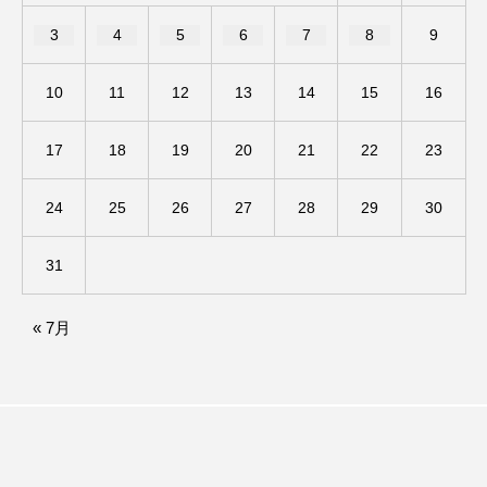
3
4
5
6
7
8
9
ままとこひろば
みなとっちラジオ！
10
11
12
13
14
15
16
みるくっくキッズクラブ逆瀬川
みるくっ子通信
17
18
19
20
21
22
23
みるくのえほん
みるく・ひまわり園
もたいまさこ
もっと知りたい認知症のこと
24
25
26
27
28
29
30
もんがきとしこの知りたい、聞きたい、伝えたい
31
やよい幼稚園
ゆたかな第三の人生のススメ
« 7月
ゆりのき台中学校
ゆりのき台小学校
わたしらしく心豊かに過ごすためのふくし情報！
わたなべあや
わらべうたベビーマッサージ