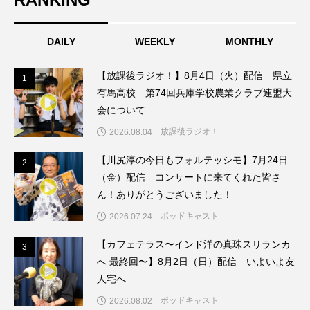
こうべさんだ伝統文化体験フェスタ
DAILY
WEEKLY
MONTHLY
こうべさんだ伝統文化体験フェスタ2026
【放課後ラジオ！】8月4日（火）配信 県立
1
1
こうべさんだ能・狂言・講談子ども教室
有馬高校 第74回兵庫学校農業クラブ連盟大
会について
こぐまのいばしょ
こだわり城紀行
放課後ラジオ！
2026.08.04
こども学芸員とつくる『夏のこども美術館』
【川尻淳の今日もフォルテッシモ】7月24日
2
2
（金）配信 コンサートに来てくれた皆さ
こばえちゃ東北
こーろ・るみえーる
ん！ありがとうございました！
ポッドキャスト
2026.07.24
さっちゃん社協だより
すずかけ台
【カフェテラス〜インド洋の真珠スリランカ
3
3
すずかけ台小学校
すずきまみ
へ 最終回〜】8月2日（日）配信 いよいよ友
人宅へ
そんなにみないでくださいな
ちめいど
ポッドキャスト
2026.08.02