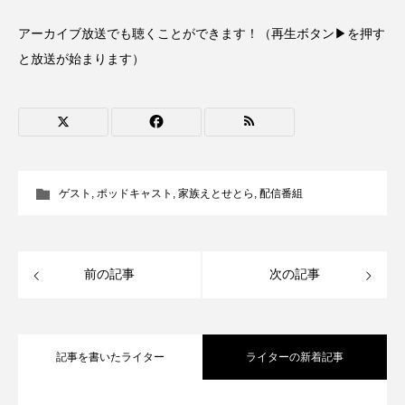
CONCLAVE
CROSSING 心の交差点
アーカイブ放送でも聴くことができます！（再生ボタン▶を押す
と放送が始まります）
DEPARTURES
FACES PLACES
globe
HAMNET
HERE 時を越えて
HONEY
HONEY FM
IT’S OKAY！
J-POP
ゲスト
,
ポッドキャスト
,
家族えとせとら
,
配信番組
JAZZ
KADOKAWA
KDDI
LATE SHIFT
Let's 追求 The 牛肉
前の記事
次の記事
lets追求the牛肉
LOST LAND
MOCOコレクション オムニバス
記事を書いたライター
ライターの新着記事
Playground/校庭
ROKKO 森の音ミュージアム