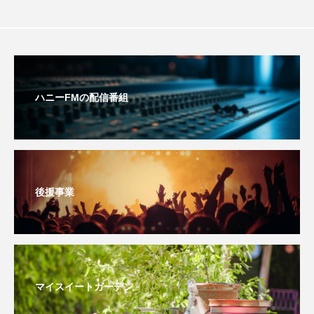
youtube
Yukoの子連れハワイ旅珍道中
⻑尾謙杜
「THE オリバーな犬、（Gosh!!）このヤロウMOVIE」
ハニーFMの配信番組
『今日の空が一番好き、とまだ言えない僕は』
あいはらひろゆき
あかしあジュニア合唱団「さくらんぼ」
後援事業
あかしあ台小学校
あじさいコンサート
あっぷっぷのぷ～
あなたが眠る間
あの歌を憶えている
あめぽったん
マイスイートガーデン
いばら姫
おいしいおのまとぺ