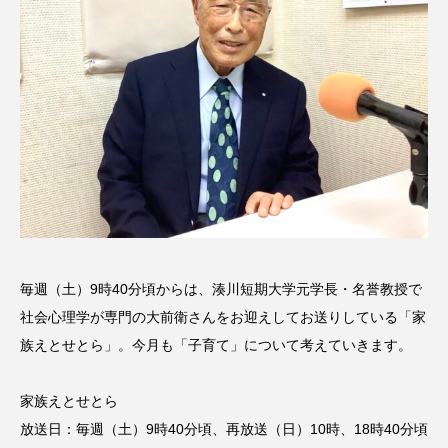
名
ス リバーサイド4部作を特集し
意識しています 三田グリーン
ました！
ットの山本さん
2024.03.07
2026.07.14
TAG LIST
10周年記念
12月号
1975年のケルン・コンサート
1学期
1年生
2024年度
2025年
2025年度
2026
毎週（土）9時40分頃からは、湊川短期大学元学長・名誉教授で
社会心理学が専門の大前衛さんをお迎えしてお送りしている「家
2026年
2026年度
20周年
2学期
族えとせとら」。今月も「子育て」について考えていきます。
3年生
4年生
6年生
6月号
77
家族えとせとら
7月
accototo
BAD GENIUS
BL出版
放送日：毎週（土）9時40分頃、再放送（日）10時、18時40分頃