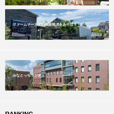
おいしいぱんぱんでんしゃ
おいしい絵本
おしえて絵本
おでかけ情報
ファームサーカスの地産地消をあそぼう！
おばあちゃんと僕の約束
おもいおいも
おーい、応為
お知らせ
かしこいエルゼ
かしこいグレーテル
かもめ食堂
がんを知り、がんを考える
きてみで東北
みなとっちラジオ！
きもちはなにいろ？
くまぐみ
くるまのなかには？
けやき台中学校
けやき台小学校
RANKING