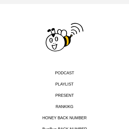
イエス・キリスト
イギリス
イギリス映画
イギリス製作
イタリア
イタリア映画
イベント
イラク
インタビュー
インド映画
イ・レ
ウィキッド
ウィキッド 永遠の約束
ウィリアム・シェイクスピア
PODCAST
PLAYLIST
ウインド・アンサンブル・コスモス
PRESENT
ウインド･アンサンブル･コスモス
RANKIKG
エディントンへようこそ
エミリア・ペレス
HONEY BACK NUMBER
エミリー・ワトソン
エリーザ・シュロット
BunBun BACK NUMBER