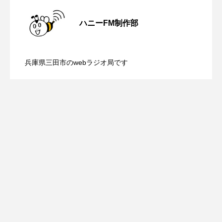
ROKKO森の音ミュージアム
Rooting Aroma
【内藤美保のこばえちゃ東北】8月8日
2026.08.08
ハニーFM制作部
SAKDAC HARMO
【鳥飼美紀のとっておきシネマ】日本映
2026.08.07
（土）配信 宮城県松島町「松島」
SANDA ORGANIC VILLAGE MEETINGのつながるラジオ
兵庫県三田市のwebラジオ局です
【ミラクルウィッシュの夢を形にミラク
2026.08.07
SDGs・タイプスマート農業推進プロジェクト関西学院
画『平行と垂直』
AgriNOVA
SIKIガーデン Autumn Season
ルタイムズ】8月7日（金）配信 麹ラン
Singing with a smile
snowwhite
チを楽しみながら学ぶ親子コミュニケー
SPOTTED PRODUCTIONS/TWIN
SUNSUNキッズ
The Room Next Door
ション講座開催！
This is SUEKI
We Live In Time
WICKED