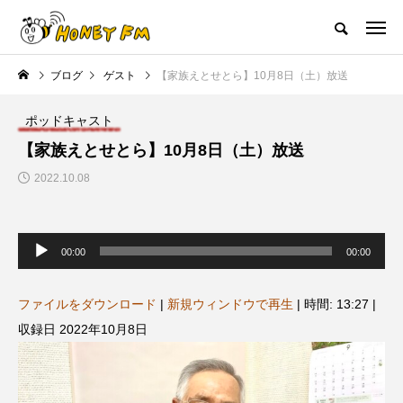
ハニーエフエム｜地域・人にフォーカスし発信するウェブラジオ局
ブログ
ゲスト
【家族えとせとら】10月8日（土）放送
HOME
ハニーFMの紹介
後援申請
フリーペーパー
プレイ
ポッドキャスト
NEW POST
【家族えとせとら】10月8日（土）放送
2022.10.08
JAZZ BAR COZY
MY SWEET GARDEN
音
声
00:00
00:00
プ
レ
ー
ヤ
ファイルをダウンロード
|
新規ウィンドウで再生
|
時間: 13:27
|
ー
収録日 2022年10月8日
美
最終回【JAZZ Bar cozy】3月7
【マイスイートガーデン】7月1
日（木）今回はビル・エヴァン
日（火）配信 庭づくりは曲線