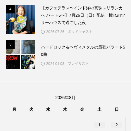
ちめいど雄介のお砂糖ミルクはどうされますか
【カフェテラス〜インド洋の真珠スリランカ
4
4
へ パート5〜】7月26日（日）配信 憧れのツ
つつじが丘小学校
つながりCafe‐Nanana no Moe
リーハウスで過ごした夜
つなごーごー
てっぺんの向こうにあなたがいる
ポッドキャスト
2026.07.26
5
5
とくとくトーク
とっておきシネマ
ハードロック＆ヘヴィメタルの最強バラード5
0曲
なきごえバス
にげてさがして
のん
プレイリスト
2024.01.03
はたらくおやさい バナナもいるよ！
ばらぐみ
ぱかっ
ひとつの机、ふたつの制服
2026年8月
ひろかわさえこ
ぴぽん
ふくし情報
月
火
水
木
金
土
日
ふじ幼稚園
ふたりの魔女
ふつうの子ども
1
2
ぶらりまち歩き
まこみちの爆笑肉トーク！