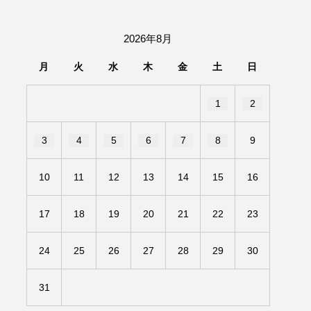
団「さくらんぼ」
2026年8月
あの歌を憶えている
月
火
水
木
金
土
日
いしい絵本
おしえて絵本
1
2
せ
かしこいエルゼ
3
4
5
6
7
8
9
きもちはなにいろ？
10
11
12
13
14
15
16
だ伝統文化体験フェスタ
17
18
19
20
21
22
23
のいばしょ
24
25
26
27
28
29
30
ろ・るみえーる
みないでくださいな
31