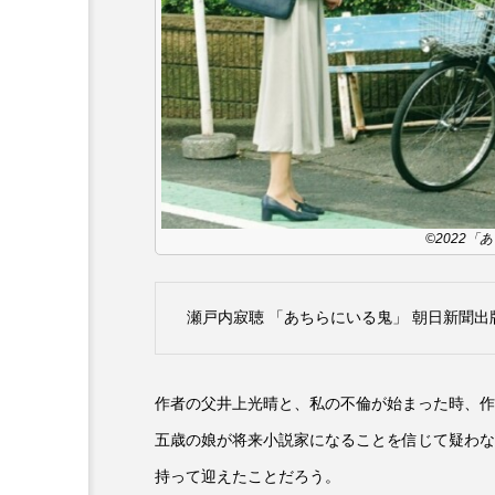
キング・オブ・キングス
グリム童話の部屋
ケネス
サニーサイドブックス
サ
シム・ウンギョン
シム・
©2022
ジェシカ・チャステイン
ジューン・スキップ
ジョ
瀬戸内寂聴 「あちらにいる鬼」 朝日新聞出
スカーレット・ヨハンソン
作者の父井上光晴と、私の不倫が始まった時、作
スティーブン・キング
ス
五歳の娘が将来小説家になることを信じて疑わな
ソミーラ・リア・フッディン
持って迎えたことだろう。