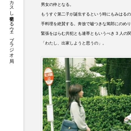
ハニーエフエム｜地域・人にフォーカスし発信するウェブラジオ局
男女の仲となる。
アニメーション映画
アプ
もうすぐ第二子が誕生するという時にもみはるの
手料理を絶賛する。奔放で嘘つきな篤郎にのめり
アリのおでかけ
アリアナ
緊張をはらむ共犯とも連帯ともいうべき 3 人
アーカイブ
アート
「わたし、出家しようと思うの」。
イタリア映画
イベント
ウィキッド 永遠の約束
ウインド･アンサンブル･コスモ
エリーザ・シュロット
エ
オダギリ・ジョー
オム・
カラーモンスター
カンヌ