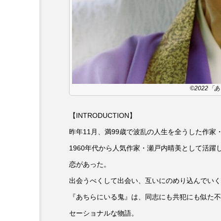
6月号
77
7月
DEPARTURES
FACES P
IT’S OKAY！
J-POP
©2022
lets追求the牛肉
LOST L
【INTRODUCTION】
ROKKO 森の音ミュージアム
昨年11月、満99歳で波乱の人生を全うした作家
SANDA ORGANIC VILLAGE
1960年代から人気作家・瀬戸内晴美として活
恋があった。
SIKIガーデン Autumn Season
出会うべくして出会い、互いにのめり込んでいく
SUNSUNキッズ
The Roo
『あちらにいる鬼』は、同志にも共犯にも似た不
Yukoの子連れハワイ旅珍道中
セーショナルな物語。