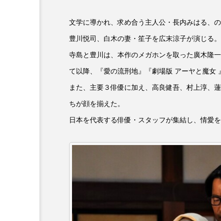
『今日の空が一番好き、とまだ
文学に導かれ、求め合う主人公・長内みはる、の
あかしあ台小学校
あじさ
豊川悦司、白木の妻・笙子を広末涼子が演じる。
寺島と豊川は、本作のメガホンを取った廣木隆一
あめぽったん
いばら姫
て以降、『愛の流刑地』『劇場版 アーヤと魔女 
おでかけ情報
おばあちゃ
また、主要３俳優に加え、高良健吾、村上淳、蓮
ちが顔を揃えた。
かしこいグレーテル
かも
日本を代表する俳優・スタッフが集結し、情愛を
くまぐみ
くるまのなかに
こうべさんだ伝統文化体験フェスタ
こだわり城紀行
こども学
さっちゃん社協だより
す