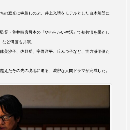
言えない僕は』
あいはらひろゆき
あかしあジュニア合唱
ちの寂光に寺島しのぶ、井上光晴をモデルとした白木篤郎に
いコンサート
あっぷっぷのぷ～
あなたが眠る間
監督・荒井晴彦脚本の『やわらかい生活』で初共演を果たし
おいしいおのまとぺ
おいしいぱんぱんでんしゃ
お
』など何度も共演。
んと僕の約束
おもいおいも
おーい、応為
お知ら
佛美沙子、佐野岳、宇野洋平、丘みつ子など、実力派俳優た
め食堂
がんを知り、がんを考える
きてみで東北
超えたその先の境地に迫る、濃密な人間ドラマが完成した。
は？
けやき台中学校
けやき台小学校
こうべさん
2026
こうべさんだ能・狂言・講談子ども教室
こぐま
芸員とつくる『夏のこども美術館』
こばえちゃ東北
こー
ずかけ台
すずかけ台小学校
すずきまみ
そんなに