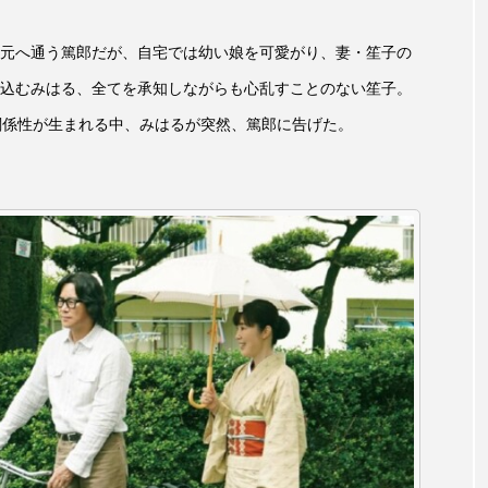
レンティス
アメリカ
アメリカ・イギリス製作
ア
元へ通う篤郎だが、自宅では幼い娘を可愛がり、妻・笙子の
込むみはる、全てを承知しながらも心乱すことのない笙子。
・グランデ
アリス館
アル・パチーノ
アンプラグ
の関係性が生まれる中、みはるが突然、篤郎に告げた。
イエス・キリスト
イギリス
イギリス映画
イギリ
イラク
インタビュー
インド映画
イ・レ
ウィリアム・シェイクスピア
ウインド・アンサンブル・コスモス
ス
エディントンへようこそ
エミリア・ペレス
エミ
ル・ファニング
エレノアってグレイト。
エンターテイン
ハヌル
オーケストラ
カタール
カナダ映画
国際映画祭
カーテンコールの灯
ガーデニングラジオ