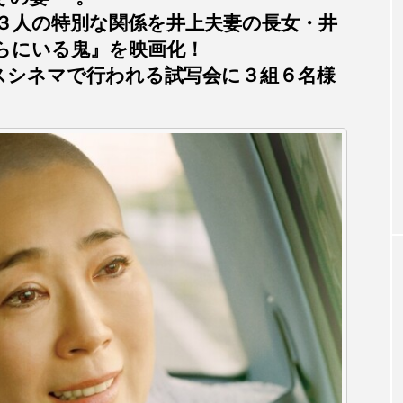
3月7日
【マイスイートガーデン】7月14
【校区
３人の特別な関係を井上夫妻の長女・井
ァンス
日（火）配信 庭づくりは曲線を
日（土
らにいる鬼』を映画化！
しまし
意識しています 三田グリーンネ
2024
クスシネマで行われる試写会に３組６名様
ットの山本さん
2026.07.14
TAG LIST
1975年のケルン・コンサート
1学期
1年生
202
026年
2026年度
20周年
2学期
3年生