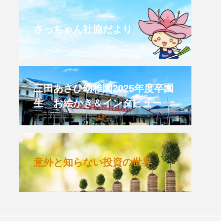
CROSSING 心の交差点
さっちゃん社協だより
HONEY
HONEY FM
et's 追求 The 牛肉
三田あさひ幼稚園2025年度卒園
生 お絵かき＆インタビュー
 HARMO
クト関西学院AgriNOVA
意外と知らない投資の世界
TIONS/TWIN
KED
youtube
IE」