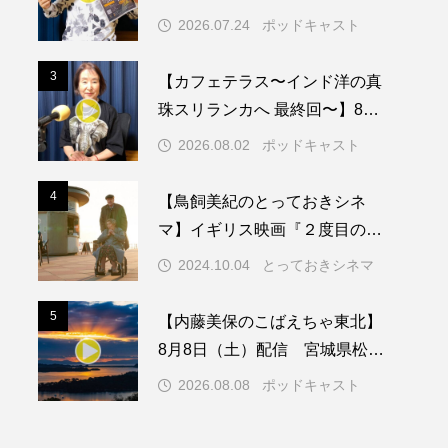
サートに来てくれた皆さん！あ
2026.07.24
ポッドキャスト
りがとうございました！
メリカ映画
アメリカ製作
3
3
【カフェテラス〜インド洋の真
ド
アン・ハサウェイ
珠スリランカへ 最終回〜】8月2
日（日）配信 いよいよ友人宅
ス製作
イタリア
2026.08.02
ポッドキャスト
へ
ウィキッド
4
4
【鳥飼美紀のとっておきシネ
マ】イギリス映画『２度目のは
なればなれ』
2024.10.04
とっておきシネマ
リー・ワトソン
5
5
【内藤美保のこばえちゃ東北】
メント
オダギリジョー
8月8日（土）配信 宮城県松島
町「松島」
カフェテラス
2026.08.08
ポッドキャスト
キム・へヨン