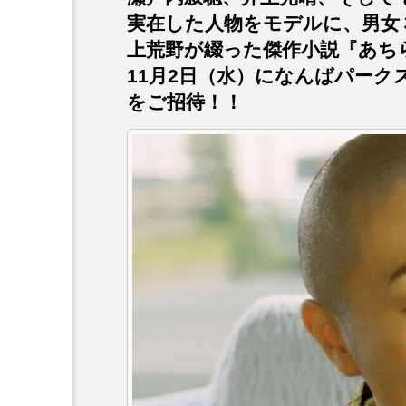
プレゼント】兵庫陶芸美
最終回【JAZZ Bar cozy】
実在した人物をモデルに、男女
展「こども学芸員とつく
（木）今回はビル・エヴ
上荒野が綴った傑作小説『あち
ども美術館』」 5名様
リバーサイド4部作を特集
11月2日（水）になんばパー
プレゼント！
た！
9
2024.03.07
をご招待！！
10周年記念
12月号
2025年度
2026
2