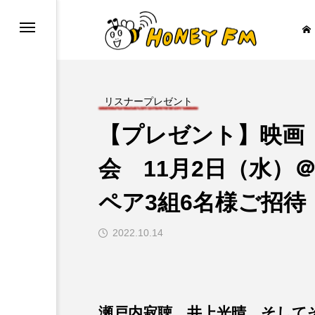
リスナープレゼント
【プレゼント】映画
ープレゼント
JAZZ BAR COZY
会 11月2日（水
ペア3組6名様ご招待

2022.10.14
瀬戸内寂聴、井上光晴、そして