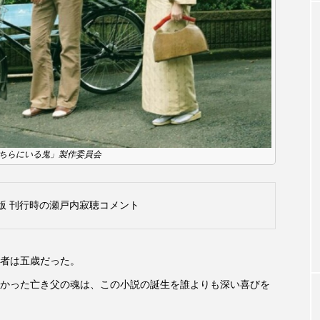
クラファン
クリスマス
クロエ・ジャオ
グリム兄
・ブラナー
ゲスト
コクヨ
コルベスどの
コ
リー
サンキュー、チャック
ザジフィルムズ
シネ
ヒョンソ
シルヴィオ・ソルディーニ
シンシア・エリヴォ
「あちらにいる鬼」製作委員会
ジェシー・バックリー
ジオジオのかんむり
ジャネル・ツ
ディ・フォスター
ジョージア
スイス
スイス映画
版 刊行時の瀬戸内寂聴コメント
スケルトン！のりもの編
スターキャットアルバトロス・フィ
者は五歳だった。
ペイン映画
スペシャルナビゲーター
セイハ英語学院
かった亡き父の魂は、この小説の誕生を誰よりも深い喜びを
タイ映画
ダイヤモンド 私たちの衣装工房
ダニエル