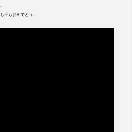
チャイルド・フィルム
チャップリン
チャールズ・ディ
。
も千もおめでとう。
ストファミリー
デュオ 1/2のピアニスト
デンマーク
ドイツ
ドキュメンタリー
ドナルド・トランプ
エ
ノルウェー映画
ハサン・ハーディ
ハムネット
バンドー神戸青少年科学館
パルコ
ヒトラーの毒見
ムサーカスの地産地消をあそぼう！
フィンランド
フェル
タウン市民センター
フラワータウン市民センターホール
ル館
ブノワ・ドゥローム
ブライアン・エプスタイン
ブリッタ・テッケントラップ
ブレーメンの町楽隊
レイリスト
プレゼント
ベルギー
ベルギー映画