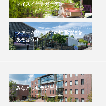
マイスイートガーデン
すみからすみまで】3月16
【放課後ラジオ！】8月
）三田市立 高平小学校
配信 県立有馬高校 第
学校農業クラブ連盟大
.03.16
2026.08.04
ファームサーカスの地産地消を
あそぼう！
みなとっちラジオ！
4年度
2025年
4年生
6年生