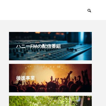
すみからすみまで
放課後ラジオ！
ハニーFMの配信番組
後援事業
