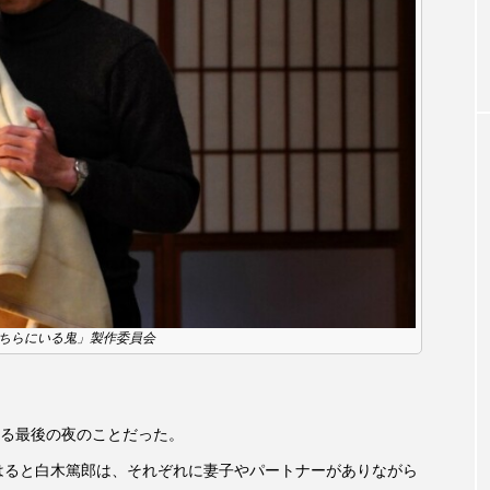
お砂糖ミルクはどうされますか
つつじが丘小学校
つながりC
向こうにあなたがいる
とくとくトーク
とっておきシネマ
はたらくおやさい バナナもいるよ！
ばらぐみ
ぱかっ
ひろかわさえこ
ぴぽん
ふくし情報
ふじ幼稚園
ち歩き
まこみちの爆笑肉トーク！
ままとこひろば
みるくっ子通信
みるくのえほん
みるく・ひまわり
もんがきとしこの知りたい、聞きたい、伝えたい
やよい幼
「あちらにいる鬼」製作委員会
ゆりのき台中学校
ゆりのき台小学校
る最後の夜のことだった。
めのふくし情報！
わたなべあや
わらべうたベビーマッサ
みはると白木篤郎は、それぞれに妻子やパートナーがありながら
クトスクエア
アナ・レナス
アニバーサリースクラップブ