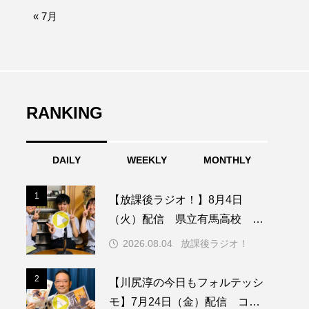
afe‐Nanana no Moe
« 7月
なきごえバス
ふたりの魔女
RANKING
みなとっちラジオ！
DAILY
WEEKLY
MONTHLY
園
もたいまさこ
1
1
【放課後ラジオ！】8月4日
稚園
（火）配信 県立有馬高校 第
74回兵庫学校農業クラブ連盟大
2026.08.04
放課後ラジオ！
会について
ージ
2
2
【川尻淳の今日もフォルテッシ
モ】7月24日（金）配信 コン
ッキング