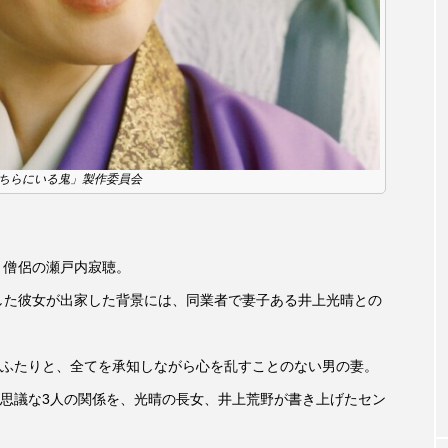
accototo
BAD GENIUS
BL出版
CONCLAVE
LACES
globe
HAMNET
HERE 時を越えて
JAZZ
KADOKAWA
KDDI
LATE SHIFT
L
「あちらにいる鬼」製作委員会
AND
MOCOコレクション オムニバス
Playground/校庭
ROKKO森の音ミュージアム
Rooting Aroma
SAKDAC
・僧侶の瀬戸内寂聴。
 MEETINGのつながるラジオ
SDGs・タイプスマート農業推進プロジェ
躍した彼女が出家した背景には、同業者で妻子ある井上光晴との
Singing with a smile
snowwhite
SPOTTED PRODUC
ふたりと、全てを承知しながら心を乱すことのない男の妻。
m Next Door
This is SUEKI
We Live In Time
WIC
思議な3人の関係を、光晴の長女、井上荒野が書き上げたセン
⻑尾謙杜
「THE オリバーな犬、（Gosh!!）このヤロウMOV