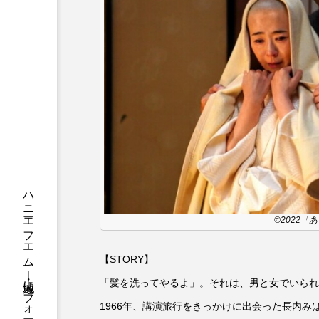
ちめいど
ちめいど雄介の
つなごーごー
てっぺんの
にげてさがして
のん
ひとつの机、ふたつの制服
ふつうの子ども
ぶらりま
みるくっくキッズクラブ逆瀬川
もっと知りたい認知症のこと
©2022
ゆたかな第三の人生のススメ
【STORY】
「髪を洗ってやるよ」。それは、男と女でいられ
わたしらしく心豊かに過ごすた
1966年、講演旅行をきっかけに出会った長内
アカデミックコモンズ
ア