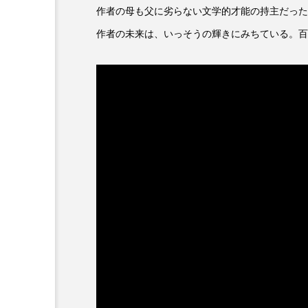
ダミアーノ・ミキエレット
作者の母も父に劣らない文学的才能の持主だった
作者の未来は、いっそうの輝きにみちている。百
ツォウ・シーチン
ツーリ
トリデミー賞
トルコ
ナースコール
ニーナ・イ
バニーン・アハマド・ナーイフ
ピチカート・ママ
ファー
フラワータウン
フラワー
フリーペーパー
フレーベ
ブリジット・ジョーンズの日記
プライベート・ケース
プ