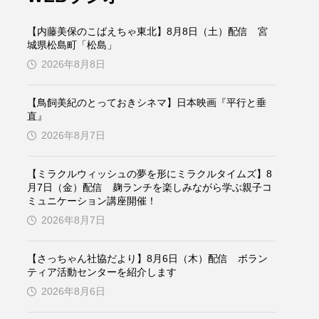
ケンズ
チン・ソヨン
【内藤美保のこばえちゃ東北】8月8日（土）配信 宮
トム・ヒドルストン
城県松島町「松島」
2026年8月8日
ドマーニ！ 愛のことづて
【鳥飼美紀のとっておきシネマ】日本映画『平行と垂
バッド・ジーニアス
直』
2026年8月7日
役
ヒョン・ウソク
【ミラクルウィッシュの夢を形にミラクルタイムズ】8
ザン・オズペテク
月7日（金）配信 麹ランチを楽しみながら学ぶ親子コ
ミュニケーション講座開催！
フランス
フランス映画
2026年8月7日
【さっちゃん社協だより】8月6日（木）配信 ボラン
ティア活動センターを紹介します
ブレーメンの音楽隊
2026年8月6日
ペット写真大募集！