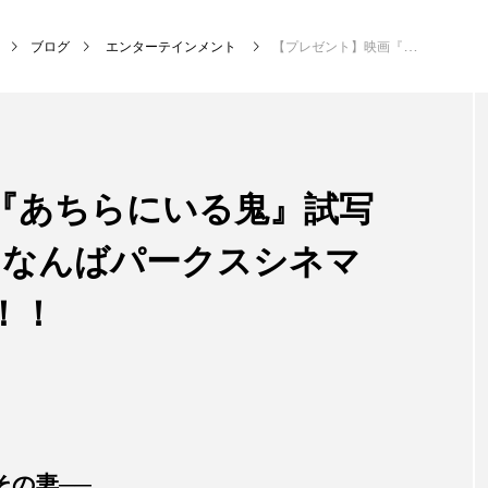
ブログ
エンターテインメント
【プレゼント】映画『あちらにいる鬼』試写会 11月2日（水）＠なんばパークスシネマ ペア3組6名様ご招待！！
NEW POST
『あちらにいる鬼』試写
MY SWEET GARDEN
校区
）＠なんばパークスシネマ
！！
その妻──。