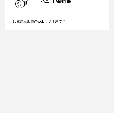
ハニーFM制作部
ROKKO森の音ミュージアム
Rooting Aroma
【三田警察オンライン】8月5日（水）配
2026.08.05
配信 ボランティア活動センターを紹介
SAKDAC HARMO
兵庫県三田市のwebラジオ局です
SANDA ORGANIC VILLAGE MEETINGのつながるラジオ
【幼稚園だより】8月5日（水）やよい幼
2026.08.05
信 一週間の事件事故と防犯ポイント、
します
SDGs・タイプスマート農業推進プロジェクト関西学院
AgriNOVA
稚園：先生に1学期や夏の過ごし方をお聞
防災に関する基礎知識について
SIKIガーデン Autumn Season
きしました♪
Singing with a smile
snowwhite
SPOTTED PRODUCTIONS/TWIN
SUNSUNキッズ
The Room Next Door
This is SUEKI
We Live In Time
WICKED