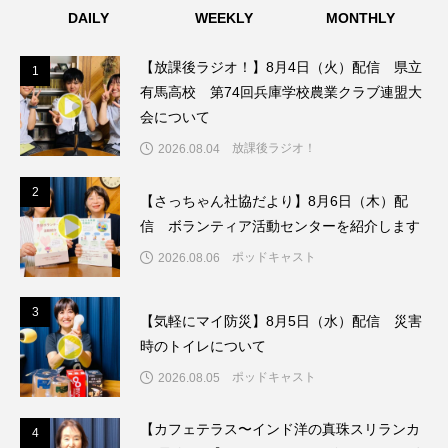
DAILY
WEEKLY
MONTHLY
こうべさんだ伝統文化体験フェスタ
【放課後ラジオ！】8月4日（火）配信 県立
1
1
こうべさんだ伝統文化体験フェスタ2026
有馬高校 第74回兵庫学校農業クラブ連盟大
会について
こうべさんだ能・狂言・講談子ども教室
放課後ラジオ！
2026.08.04
こぐまのいばしょ
こだわり城紀行
2
2
【さっちゃん社協だより】8月6日（木）配
こども学芸員とつくる『夏のこども美術館』
信 ボランティア活動センターを紹介します
ポッドキャスト
2026.08.06
こばえちゃ東北
こーろ・るみえーる
3
さっちゃん社協だより
すずかけ台
3
【気軽にマイ防災】8月5日（水）配信 災害
時のトイレについて
すずかけ台小学校
すずきまみ
ポッドキャスト
2026.08.05
そんなにみないでくださいな
ちめいど
【カフェテラス〜インド洋の真珠スリランカ
4
4