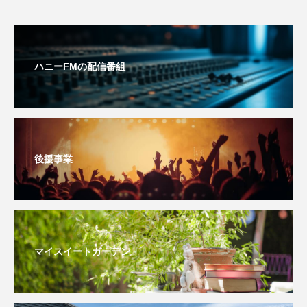
youtube
Yukoの子連れハワイ旅珍道中
⻑尾謙杜
ハニーFMの配信番組
「THE オリバーな犬、（Gosh!!）このヤロウMOVIE」
『今日の空が一番好き、とまだ言えない僕は』
あいはらひろゆき
後援事業
あかしあジュニア合唱団「さくらんぼ」
あかしあ台小学校
あじさいコンサート
あっぷっぷのぷ～
あなたが眠る間
マイスイートガーデン
あの歌を憶えている
あめぽったん
いばら姫
おいしいおのまとぺ