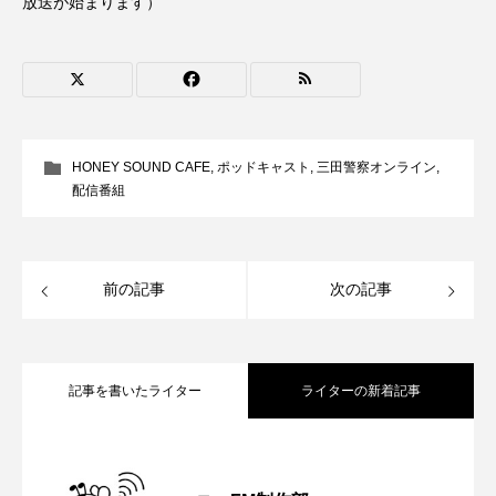
放送が始まります）
CONCLAVE
CROSSING 心の交差点
DEPARTURES
FACES PLACES
globe
HAMNET
HERE 時を越えて
HONEY
HONEY SOUND CAFE
,
ポッドキャスト
,
三田警察オンライン
,
HONEY FM
IT’S OKAY！
J-POP
配信番組
JAZZ
KADOKAWA
KDDI
前の記事
次の記事
LATE SHIFT
Let's 追求 The 牛肉
lets追求the牛肉
LOST LAND
記事を書いたライター
ライターの新着記事
MOCOコレクション オムニバス
Playground/校庭
ROKKO 森の音ミュージアム
【さっちゃん社協だより】8月6日（木）
2026.08.06