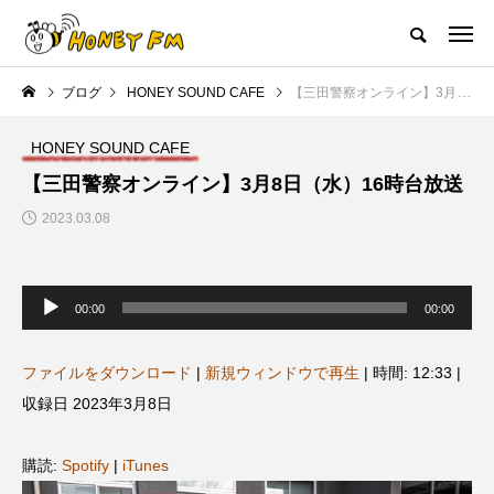
ハニーエフエム｜地域・人にフォーカスし発信するウェブラジオ局
ブログ
HONEY SOUND CAFE
【三田警察オンライン】3月8日（水）16時台放送
HOME
ハニーFMの紹介
後援申請
フリーペーパー
プレイ
HONEY SOUND CAFE
NEW POST
【三田警察オンライン】3月8日（水）16時台放送
2023.03.08
JAZZ BAR COZY
MY SWEET GARDEN
音
声
00:00
00:00
プ
レ
ー
ヤ
ファイルをダウンロード
|
新規ウィンドウで再生
|
時間: 12:33
|
ー
収録日 2023年3月8日
美
最終回【JAZZ Bar cozy】3月7
【マイスイートガーデン】7月1
購読:
Spotify
|
iTunes
日（木）今回はビル・エヴァン
日（火）配信 庭づくりは曲線