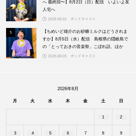
へ 最終回〜】8月2日（日）配信 いよいよ友
ちめいど雄介のお砂糖ミルクはどうされますか
人宅へ
つつじが丘小学校
つながりCafe‐Nanana no Moe
ポッドキャスト
2026.08.02
【ちめいど雄介のお砂糖ミルクはどうされま
つなごーごー
てっぺんの向こうにあなたがいる
5
5
すか】8月5日（水）配信 島根県の隠岐島で
の「とっておきの音楽祭」こぼれ話、ほか
とくとくトーク
とっておきシネマ
ポッドキャスト
2026.08.05
なきごえバス
にげてさがして
はたらくおやさい バナナもいるよ！
ばらぐみ
2026年8月
ぱかっ
ひとつの机、ふたつの制服
月
火
水
木
金
土
日
ひろかわさえこ
ぴぽん
ふくし情報
1
2
ふじ幼稚園
ふたりの魔女
ふつうの子ども
3
4
5
6
7
8
9
ぶらりまち歩き
まこみちの爆笑肉トーク！