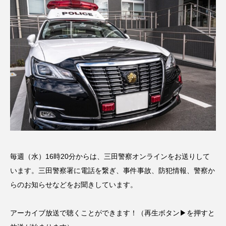
名
ス リバーサイド4部作を特集し
意識しています 三田グリーン
ました！
ットの山本さん
2024.03.07
2026.07.14
TAG LIST
10周年記念
12月号
1975年のケルン・コンサート
1学期
1年生
2024年度
2025年
2025年度
2026
毎週（水）16時20分からは、三田警察オンラインをお送りして
2026年
2026年度
20周年
2学期
います。三田警察署に電話を繋ぎ、事件事故、防犯情報、警察か
らのお知らせなどをお聞きしています。
3年生
4年生
6年生
6月号
77
アーカイブ放送で聴くことができます！（再生ボタン▶を押すと
7月
accototo
BAD GENIUS
BL出版