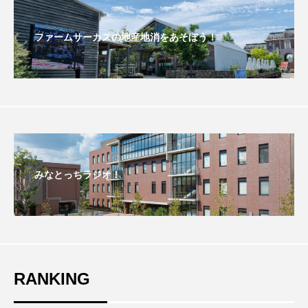
おいしいぱんぱんでんしゃ
おいしい絵本
ファームサーカスの地産地消をあそぼう！
おしえて絵本
おでかけ情報
おばあちゃんと僕の約束
おもいおいも
おーい、応為
お知らせ
かしこいエルゼ
かしこいグレーテル
かもめ食堂
みなとっちラジオ！
がんを知り、がんを考える
きてみで東北
きもちはなにいろ？
くまぐみ
くるまのなかには？
けやき台中学校
RANKING
けやき台小学校