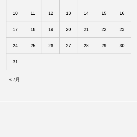
ままとこひろば
みなとっちラジオ！
10
11
12
13
14
15
16
みるくっくキッズクラブ逆瀬川
みるくっ子通信
17
18
19
20
21
22
23
みるくのえほん
みるく・ひまわり園
24
25
26
27
28
29
30
もたいまさこ
もっと知りたい認知症のこと
31
もんがきとしこの知りたい、聞きたい、伝えたい
« 7月
やよい幼稚園
ゆたかな第三の人生のススメ
ゆりのき台中学校
ゆりのき台小学校
わたしらしく心豊かに過ごすためのふくし情報！
わたなべあや
わらべうたベビーマッサージ