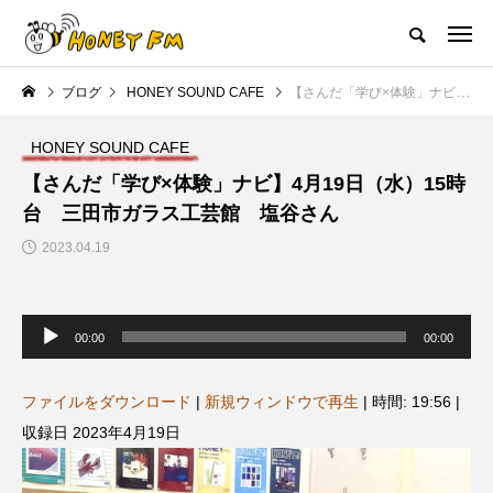
ハニーエフエム｜地域・人にフォーカスし発信するウェブラジオ局
ブログ
HONEY SOUND CAFE
【さんだ「学び×体験」ナビ】4月19日（水）15時台 三田市ガラス工芸館 塩谷さん
HOME
ハニーFMの紹介
後援申請
フリーペーパー
プレイ
HONEY SOUND CAFE
NEW POST
【さんだ「学び×体験」ナビ】4月19日（水）15時
台 三田市ガラス工芸館 塩谷さん
JAZZ BAR COZY
MY SWEET GARDEN
2023.04.19
音
声
00:00
00:00
プ
レ
ー
ヤ
ファイルをダウンロード
|
新規ウィンドウで再生
|
時間: 19:56
|
ー
収録日 2023年4月19日
美
最終回【JAZZ Bar cozy】3月7
【マイスイートガーデン】7月1
日（木）今回はビル・エヴァン
日（火）配信 庭づくりは曲線