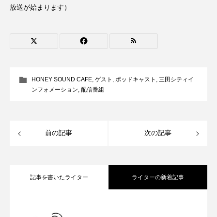
ROKKO森の音ミュージアム
Rooting Aroma
放送が始まります）
SAKDAC HARMO
SANDA ORGANIC VILLAGE MEETINGのつながるラジオ
SDGs・タイプスマート農業推進プロジェクト関西学院
HONEY SOUND CAFE
,
ゲスト
,
ポッドキャスト
,
三田シティイ
AgriNOVA
ンフォメーション
,
配信番組
SIKIガーデン Autumn Season
Singing with a smile
snowwhite
前の記事
次の記事
SPOTTED PRODUCTIONS/TWIN
SUNSUNキッズ
The Room Next Door
記事を書いたライター
ライターの新着記事
This is SUEKI
We Live In Time
WICKED
【鳥飼美紀のとっておきシネマ】日本映
2026.08.07