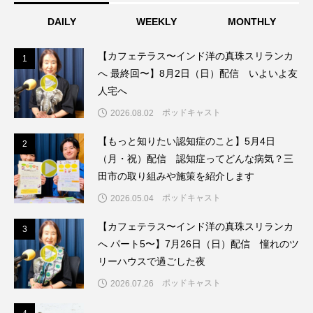
ちめいど雄介のお砂糖ミルクはどうされますか
DAILY
WEEKLY
MONTHLY
つつじが丘小学校
つながりCafe‐Nanana no Moe
【カフェテラス〜インド洋の真珠スリランカ
1
1
へ 最終回〜】8月2日（日）配信 いよいよ友
つなごーごー
てっぺんの向こうにあなたがいる
人宅へ
とくとくトーク
とっておきシネマ
ポッドキャスト
2026.08.02
【もっと知りたい認知症のこと】5月4日
なきごえバス
にげてさがして
のん
2
2
（月・祝）配信 認知症ってどんな病気？三
はたらくおやさい バナナもいるよ！
ばらぐみ
田市の取り組みや施策を紹介します
ポッドキャスト
2026.05.04
ぱかっ
ひとつの机、ふたつの制服
【カフェテラス〜インド洋の真珠スリランカ
3
3
ひろかわさえこ
ぴぽん
ふくし情報
へ パート5〜】7月26日（日）配信 憧れのツ
リーハウスで過ごした夜
ふじ幼稚園
ふたりの魔女
ふつうの子ども
ポッドキャスト
2026.07.26
ぶらりまち歩き
まこみちの爆笑肉トーク！