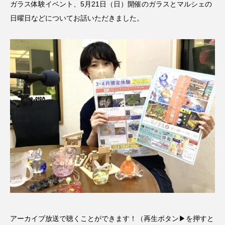
ガラス体験イベント、5月21日（日）開催のガラスとマルシェの
CONCLAVE
CROSSING 心の交差点
日曜日などについてお話いただきました。
DEPARTURES
FACES PLACES
globe
HAMNET
HERE 時を越えて
HONEY
HONEY FM
IT’S OKAY！
J-POP
JAZZ
KADOKAWA
KDDI
LATE SHIFT
Let's 追求 The 牛肉
lets追求the牛肉
LOST LAND
MOCOコレクション オムニバス
Playground/校庭
ROKKO 森の音ミュージアム
アーカイブ放送で聴くことができます！（再生ボタン▶を押すと