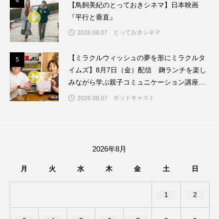
4
4
【鳥飼美紀のとっておきシネマ】日本映画
『平行と垂直』
ままとこひろば
みなとっちラジオ！
とっておきシネマ
2026.08.07
みるくっくキッズクラブ逆瀬川
みるくっ子通信
【ミラクルウィッシュの夢を形にミラクルタ
5
5
みるくのえほん
みるく・ひまわり園
イムズ】8月7日（金）配信 麹ランチを楽し
みながら学ぶ親子コミュニケーション講座開
もたいまさこ
もっと知りたい認知症のこと
催！
ポッドキャスト
2026.08.07
もんがきとしこの知りたい、聞きたい、伝えたい
やよい幼稚園
ゆたかな第三の人生のススメ
2026年8月
ゆりのき台中学校
ゆりのき台小学校
月
火
水
木
金
土
日
わたしらしく心豊かに過ごすためのふくし情報！
1
2
わたなべあや
わらべうたベビーマッサージ