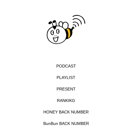
エル・ファニング
エレノアってグレイト。
エンターテインメント
オダギリジョー
オダギリ・ジョー
オム・ハヌル
オーケストラ
カタール
カナダ映画
PODCAST
カフェテラス
カラーモンスター
PLAYLIST
カンヌ国際映画祭
カーテンコールの灯
PRESENT
ガーデニングラジオ
キム・へヨン
RANKIKG
キング・オブ・キングス
クラファン
HONEY BACK NUMBER
BunBun BACK NUMBER
クリスマス
クロエ・ジャオ
グリム兄弟