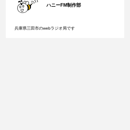
youtube
Yukoの子連れハワイ旅珍道中
ハニーFM制作部
【ミラクルウィッシュの夢を形にミラク
2026.08.07
画『平行と垂直』
⻑尾謙杜
兵庫県三田市のwebラジオ局です
「THE オリバーな犬、（Gosh!!）このヤロウMOVIE」
【さっちゃん社協だより】8月6日（木）
2026.08.06
ルタイムズ】8月7日（金）配信 麹ラン
『今日の空が一番好き、とまだ言えない僕は』
配信 ボランティア活動センターを紹介
チを楽しみながら学ぶ親子コミュニケー
あいはらひろゆき
あかしあジュニア合唱団「さくらんぼ」
します
ション講座開催！
あかしあ台小学校
あじさいコンサート
あっぷっぷのぷ～
あなたが眠る間
あの歌を憶えている
あめぽったん
いばら姫
おいしいおのまとぺ