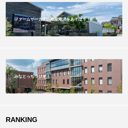
こうべさんだ伝統文化体験フェスタ
ファームサーカスの地産地消をあそぼう！
こうべさんだ伝統文化体験フェスタ2026
こうべさんだ能・狂言・講談子ども教室
こぐまのいばしょ
こだわり城紀行
こども学芸員とつくる『夏のこども美術館』
みなとっちラジオ！
こばえちゃ東北
こーろ・るみえーる
さっちゃん社協だより
すずかけ台
すずかけ台小学校
すずきまみ
そんなにみないでくださいな
ちめいど
RANKING