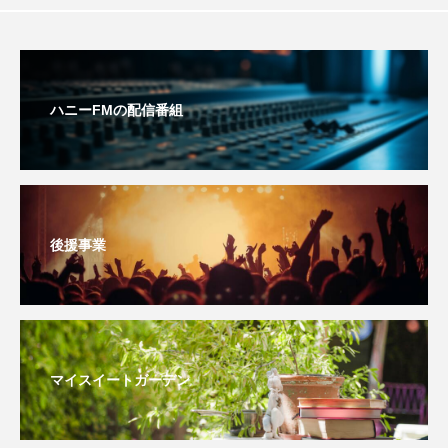
おいしいぱんぱんでんしゃ
おいしい絵本
おしえて絵本
おでかけ情報
ハニーFMの配信番組
おばあちゃんと僕の約束
おもいおいも
おーい、応為
お知らせ
かしこいエルゼ
かしこいグレーテル
かもめ食堂
後援事業
がんを知り、がんを考える
きてみで東北
きもちはなにいろ？
くまぐみ
くるまのなかには？
けやき台中学校
マイスイートガーデン
けやき台小学校