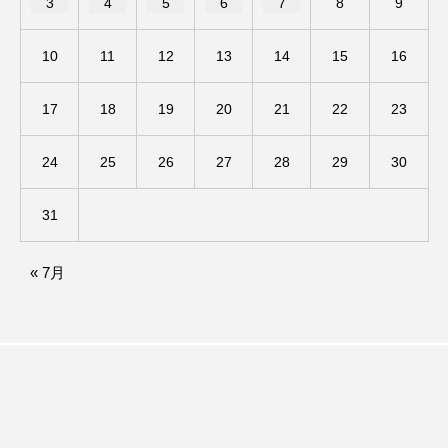
3
4
5
6
7
8
9
アカデミックコモンズ
アクトスクエア
10
11
12
13
14
15
16
アナ・レナス
17
18
19
20
21
22
23
アニバーサリースクラップブッキング
24
25
26
27
28
29
30
アニメーション映画
アプレンティス
31
アメリカ
アメリカ・イギリス製作
アメリカ映画
アメリカ製作
« 7月
アリのおでかけ
アリアナ・グランデ
アリス館
アル・パチーノ
アンプラグド
アン・ハサウェイ
アーカイブ
アート