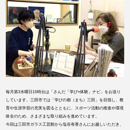
名
ス リバーサイド4部作を特集し
意識しています 三田グリーン
ました！
ットの山本さん
2024.03.07
2026.07.14
TAG LIST
10周年記念
12月号
1975年のケルン・コンサート
1学期
1年生
2024年度
2025年
2025年度
2026
毎月第3水曜日15時台は「さんだ「学び×体験」ナビ」をお送り
2026年
2026年度
20周年
2学期
しています。三田市では「学びの都（まち）三田」を目指し、教
育や生涯学習の充実を図るとともに、スポーツ活動の推進や環境
3年生
4年生
6年生
6月号
77
保全のため、さまざまな取り組みを進めています。
7月
accototo
BAD GENIUS
BL出版
今回は三田市ガラス工芸館から塩谷有香さんにお越しいただき、