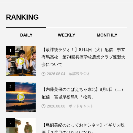
エル・ファニング
エレノアってグレイト。
RANKING
エンターテインメント
オダギリジョー
DAILY
WEEKLY
MONTHLY
オダギリ・ジョー
オム・ハヌル
【放課後ラジオ！】8月4日（火）配信 県立
1
1
オーケストラ
カタール
カナダ映画
有馬高校 第74回兵庫学校農業クラブ連盟大
会について
カフェテラス
カラーモンスター
放課後ラジオ！
2026.08.04
カンヌ国際映画祭
カーテンコールの灯
2
2
【内藤美保のこばえちゃ東北】8月8日（土）
配信 宮城県松島町「松島」
ガーデニングラジオ
キム・へヨン
ポッドキャスト
2026.08.08
キング・オブ・キングス
クラファン
3
3
【鳥飼美紀のとっておきシネマ】イギリス映
クリスマス
クロエ・ジャオ
グリム兄弟
画『２度目のはなればなれ』