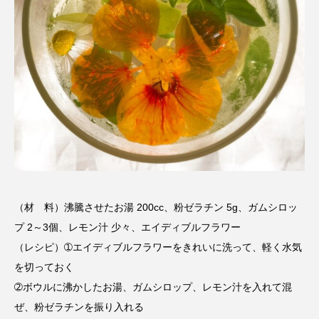
こうべさんだ伝統文化体験フェスタ
こうべさんだ伝統文化体験フェスタ2026
こうべさんだ能・狂言・講談子ども教室
こぐまのいばしょ
こだわり城紀行
こども学芸員とつくる『夏のこども美術館』
こばえちゃ東北
こーろ・るみえーる
（材 料）沸騰させたお湯 200cc、粉ゼラチン 5g、ガムシロッ
さっちゃん社協だより
すずかけ台
プ 2～3個、レモン汁 少々、エイディブルフラワー
（レシピ）➀エイディブルフラワーをきれいに洗って、軽く水気
すずかけ台小学校
すずきまみ
を切っておく
➁ボウルに沸かしたお湯、ガムシロップ、レモン汁を入れて混
そんなにみないでくださいな
ちめいど
ぜ、粉ゼラチンを振り入れる