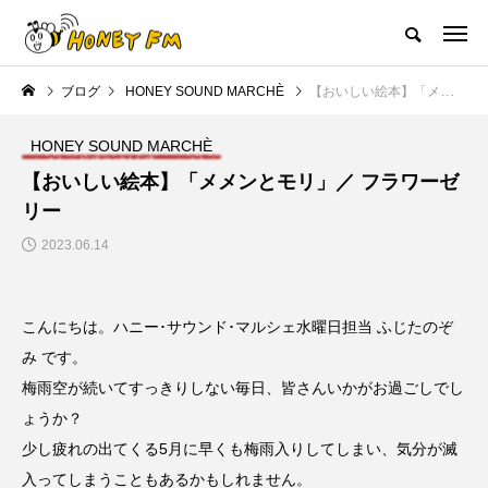
ハニーエフエム｜地域・人にフォーカスし発信するウェブラジオ局
ブログ
HONEY SOUND MARCHÈ
【おいしい絵本】「メメンとモリ」／ フラワーゼリー
HOME
ハニーFMの紹介
後援申請
フリーペーパー
プレイ
HONEY SOUND MARCHÈ
NEW POST
【おいしい絵本】「メメンとモリ」／ フラワーゼ
リー
JAZZ BAR COZY
MY SWEET GARDEN
2023.06.14
こんにちは。ハニー･サウンド･マルシェ水曜日担当 ふじたのぞ
み です。
梅雨空が続いてすっきりしない毎日、皆さんいかがお過ごしでし
ょうか？
少し疲れの出てくる5月に早くも梅雨入りしてしまい、気分が滅
美
最終回【JAZZ Bar cozy】3月7
【マイスイートガーデン】7月1
日（木）今回はビル・エヴァン
日（火）配信 庭づくりは曲線
入ってしまうこともあるかもしれません。