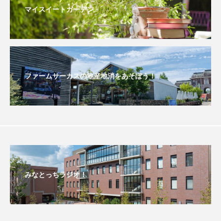
イエス・キリスト
イギリス
イギリス映画
マイスイートガーデン
イギリス製作
イタリア
イタリア映画
イベント
イラク
インタビュー
ファームサーカスの地産地消をあそぼう！
インド映画
イ・レ
ウィキッド
ウィキッド 永遠の約束
ウィリアム・シェイクスピア
ウインド・アンサンブル・コスモス
ウインド･アンサンブル･コスモス
みなとっちラジオ！
エディントンへようこそ
エミリア・ペレス
エミリー・ワトソン
エリーザ・シュロット