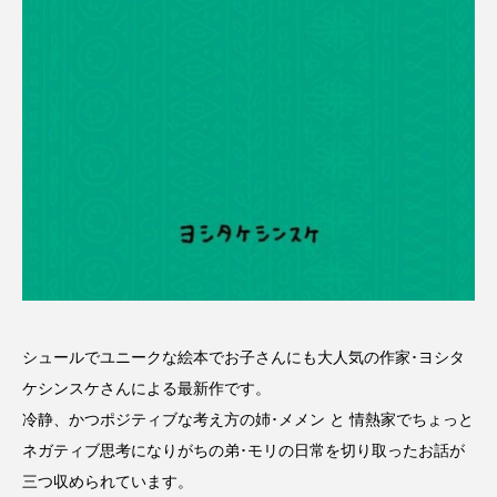
CONCLAVE
CROSSING 心の交差点
DEPARTURES
FACES PLACES
globe
HAMNET
HERE 時を越えて
HONEY
HONEY FM
IT’S OKAY！
J-POP
JAZZ
KADOKAWA
KDDI
LATE SHIFT
Let's 追求 The 牛肉
lets追求the牛肉
LOST LAND
シュールでユニークな絵本でお子さんにも大人気の作家･ヨシタ
ケシンスケさんによる最新作です。
MOCOコレクション オムニバス
冷静、かつポジティブな考え方の姉･メメン と 情熱家でちょっと
ネガティブ思考になりがちの弟･モリの日常を切り取ったお話が
Playground/校庭
ROKKO 森の音ミュージアム
三つ収められています。