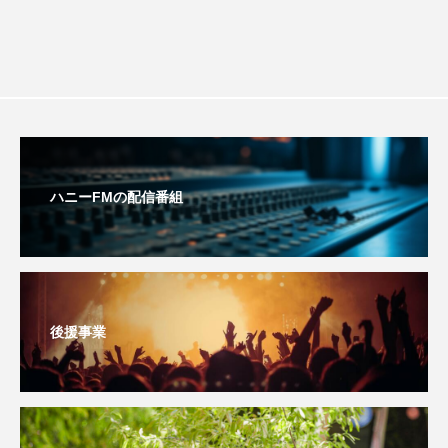
アカデミックコモンズ
アクトスクエア
アナ・レナス
アニバーサリースクラップブッキング
アニメーション映画
アプレンティス
ハニーFMの配信番組
アメリカ
アメリカ・イギリス製作
アメリカ映画
アメリカ製作
アリのおでかけ
アリアナ・グランデ
後援事業
アリス館
アル・パチーノ
アンプラグド
アン・ハサウェイ
アーカイブ
アート