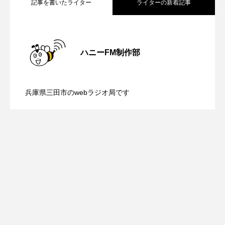
記事を書いたライター
ライターの新着記事
ままとこひろば
みなとっちラジオ！
【内藤美保のこばえちゃ東北】8月8日
2026.08.08
みるくっくキッズクラブ逆瀬川
みるくっ子通信
ハニーFM制作部
【鳥飼美紀のとっておきシネマ】日本映
みるくのえほん
みるく・ひまわり園
2026.08.07
（土）配信 宮城県松島町「松島」
兵庫県三田市のwebラジオ局です
もたいまさこ
もっと知りたい認知症のこと
【ミラクルウィッシュの夢を形にミラク
2026.08.07
画『平行と垂直』
もんがきとしこの知りたい、聞きたい、伝えたい
ルタイムズ】8月7日（金）配信 麹ラン
やよい幼稚園
ゆたかな第三の人生のススメ
ゆりのき台中学校
ゆりのき台小学校
チを楽しみながら学ぶ親子コミュニケー
わたしらしく心豊かに過ごすためのふくし情報！
ション講座開催！
わたなべあや
わらべうたベビーマッサージ