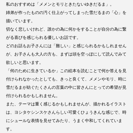
youtube
Yukoの子連れハワイ旅珍道中
私のおすすめは「メメンとモリときたないゆきだるま」。
姉弟が作ったものの汚く仕上がってしまった雪だるまの「心」を
⻑尾謙杜
描いています。
切なく悲しいけれど、誰かの為に何かをすることが自分の為に繋
「THE オリバーな犬、（Gosh!!）このヤロウMOVIE」
がる喜びを感じられる優しいお話です。
どのお話もお子さんには「難しい」と感じられるかもしれません
『今日の空が一番好き、とまだ言えない僕は』
が、お子さんも大人の方も、まずは頭を空っぽにして読んでみて
あいはらひろゆき
欲しいと思います。
「何のために生きているか」この絵本を読むことで何か答えを見
あかしあジュニア合唱団「さくらんぼ」
付けられなかったとしても、きっと良くて、メメンやモリ、時に
雪だるまが紡ぐたくさんの言葉の中に皆さんにとっての希望が見
あかしあ台小学校
あじさいコンサート
付けられるかもしれません。
あっぷっぷのぷ～
あなたが眠る間
また、テーマは重く感じるかもしれませんが、描かれるイラスト
は、ヨシタケシンスケさんらしい可愛くひょうきんな感じで、時
あの歌を憶えている
あめぽったん
にシュールな表情を見せてみたり、うまく中和してくれていま
す。
いばら姫
おいしいおのまとぺ