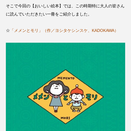
名
ス リバーサイド4部作を特集し
意識しています 三田グリーン
そこで今回の【おいしい絵本】では、この時期特に大人の皆さん
ました！
ットの山本さん
2024.03.07
2026.07.14
に読んでいただきたい一冊をご紹介しました。
☆
「メメンとモリ」（作／ヨシタケシンスケ、KADOKAWA）
TAG LIST
10周年記念
12月号
1975年のケルン・コンサート
1学期
1年生
2024年度
2025年
2025年度
2026
2026年
2026年度
20周年
2学期
3年生
4年生
6年生
6月号
77
7月
accototo
BAD GENIUS
BL出版