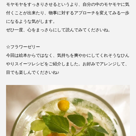
モヤモヤをすっきりさせるというより、自分の中のモヤモヤに気
付くことが出来たり、物事に対するアプローチを変えてみる一歩
おいしいぱんぱんでんしゃ
おいしい絵本
になるような気がします。
おしえて絵本
おでかけ情報
ぜひ一度、心をまっさらにして読んでみてくださいね。
おばあちゃんと僕の約束
おもいおいも
☆フラワーゼリー
今回は絵本からではなく、気持ちを爽やかにしてくれそうなひん
おーい、応為
お知らせ
かしこいエルゼ
やりスイーツレシピをご紹介しました。お好みでアレンジして、
かしこいグレーテル
かもめ食堂
目でも楽しんでくださいね♪
がんを知り、がんを考える
きてみで東北
きもちはなにいろ？
くまぐみ
くるまのなかには？
けやき台中学校
けやき台小学校