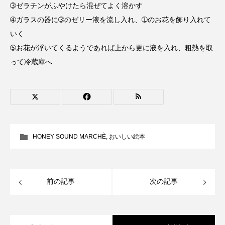
ちめいど雄介のお砂糖ミルクはどうされますか
➂ゼラチンがふやけたら混ぜてよく溶かす
➃ガラスの器に➂のゼリー液を流し入れ、➀のお花を飾り入れて
つつじが丘小学校
つながりCafe‐Nanana no Moe
いく
➄お花が浮いてくるようであれば上から更に液を入れ、粗熱を取
つなごーごー
てっぺんの向こうにあなたがいる
って冷蔵庫へ
とくとくトーク
とっておきシネマ
なきごえバス
にげてさがして
のん
はたらくおやさい バナナもいるよ！
ばらぐみ
HONEY SOUND MARCHÈ
,
おいしい絵本
ぱかっ
ひとつの机、ふたつの制服
ひろかわさえこ
ぴぽん
ふくし情報
前の記事
次の記事
ふじ幼稚園
ふたりの魔女
ふつうの子ども
ぶらりまち歩き
まこみちの爆笑肉トーク！