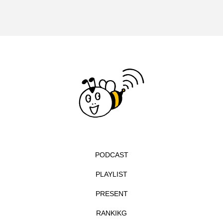
ドマーニ！ 愛のことづて
ナースコール
ニーナ・イエ
ノルウェー映画
ハサン・ハーディ
ハムネット
バッド・ジーニアス
バニーン・アハマド・ナーイフ
バンドー神戸青少年科学館
パルコ
PODCAST
ヒトラーの毒見役
ヒョン・ウソク
PLAYLIST
ピチカート・ママ
PRESENT
ファームサーカスの地産地消をあそぼう！
RANKIKG