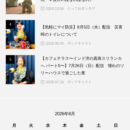
グリム童話
グリム童話の部屋
とっておきシネマ
2024.10.04
ケネス・ブラナー
ゲスト
コクヨ
4
4
【気軽にマイ防災】8月5日（水）配信 災害
時のトイレについて
コルベスどの
コンサート
コーラス
ポッドキャスト
2026.08.05
サニーサイドブックス
サリー
【カフェテラス〜インド洋の真珠スリランカ
5
5
サンキュー、チャック
ザジフィルムズ
へ パート5〜】7月26日（日）配信 憧れのツ
リーハウスで過ごした夜
シネマエッセイ
シム・ウンギョン
ポッドキャスト
2026.07.26
シム・ヒョンソ
シルヴィオ・ソルディーニ
シンシア・エリヴォ
ジェシカ・チャステイン
2026年8月
ジェシー・バックリー
ジオジオのかんむり
月
火
水
木
金
土
日