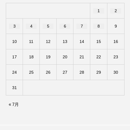
ジャネル・ツァイ
ジューン・スキップ
1
2
ジョディ・フォスター
ジョージア
スイス
3
4
5
6
7
8
9
スイス映画
スウェーデン
10
11
12
13
14
15
16
スカーレット・ヨハンソン
17
18
19
20
21
22
23
スケルトン！のりもの編
24
25
26
27
28
29
30
スターキャットアルバトロス・フィルム
スティーブン・キング
スペイン映画
31
スペシャルナビゲーター
セイハ英語学院
« 7月
センチメンタル・バリュー
ソミーラ・リア・フッディン
タイ映画