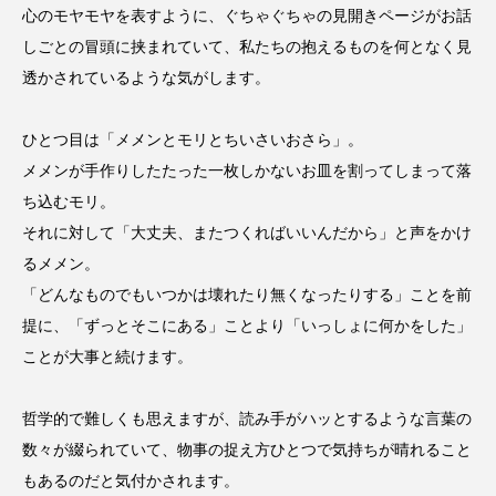
ROKKO森の音ミュージアム
Rooting Aroma
心のモヤモヤを表すように、ぐちゃぐちゃの見開きページがお話
しごとの冒頭に挟まれていて、私たちの抱えるものを何となく見
SAKDAC HARMO
透かされているような気がします。
SANDA ORGANIC VILLAGE MEETINGのつながるラジオ
ひとつ目は「メメンとモリとちいさいおさら」。
SDGs・タイプスマート農業推進プロジェクト関西学院
メメンが手作りしたたった一枚しかないお皿を割ってしまって落
AgriNOVA
ち込むモリ。
それに対して「大丈夫、またつくればいいんだから」と声をかけ
SIKIガーデン Autumn Season
るメメン。
「どんなものでもいつかは壊れたり無くなったりする」ことを前
Singing with a smile
snowwhite
提に、「ずっとそこにある」ことより「いっしょに何かをした」
SPOTTED PRODUCTIONS/TWIN
ことが大事と続けます。
SUNSUNキッズ
The Room Next Door
哲学的で難しくも思えますが、読み手がハッとするような言葉の
数々が綴られていて、物事の捉え方ひとつで気持ちが晴れること
This is SUEKI
We Live In Time
WICKED
もあるのだと気付かされます。