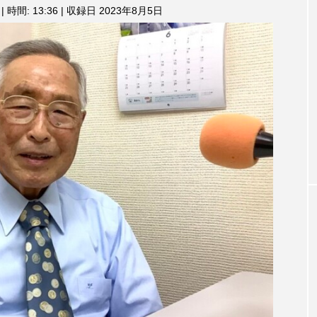
3月7日
【マイスイートガーデン】7月14
【校区
|
時間: 13:36
|
収録日 2023年8月5日
ム
調
ァンス
日（火）配信 庭づくりは曲線を
日（土
節
しまし
意識しています 三田グリーンネ
2024
に
ットの山本さん
は
2026.07.14
上
下
矢
印
キ
ー
を
使
っ
て
TAG LIST
く
だ
さ
い。
1975年のケルン・コンサート
1学期
1年生
202
026年
2026年度
20周年
2学期
3年生