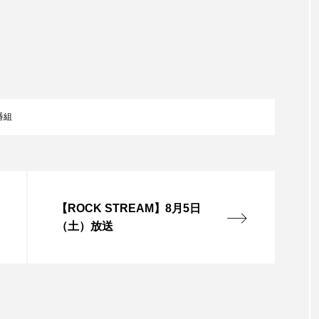
言えない僕は』
あいはらひろゆき
あかしあジュニア合唱
いコンサート
あっぷっぷのぷ～
あなたが眠る間
おいしいおのまとぺ
おいしいぱんぱんでんしゃ
お
番組
んと僕の約束
おもいおいも
おーい、応為
お知ら
め食堂
がんを知り、がんを考える
きてみで東北
は？
けやき台中学校
けやき台小学校
こうべさん
【ROCK STREAM】8月5日
（土）放送
2026
こうべさんだ能・狂言・講談子ども教室
こぐま
芸員とつくる『夏のこども美術館』
こばえちゃ東北
こー
ずかけ台
すずかけ台小学校
すずきまみ
そんなに