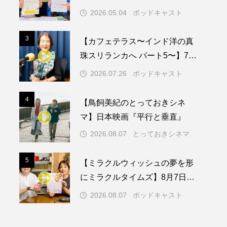
知症ってどんな病気？三田市の
2026.05.04
ポッドキャスト
取り組みや施策を紹介します
メリカ映画
アメリカ製作
3
3
【カフェテラス〜インド洋の真
ド
アン・ハサウェイ
珠スリランカへ パート5〜】7月
26日（日）配信 憧れのツリー
ス製作
イタリア
2026.07.26
ポッドキャスト
ハウスで過ごした夜
ウィキッド
4
4
【鳥飼美紀のとっておきシネ
マ】日本映画『平行と垂直』
2026.08.07
とっておきシネマ
リー・ワトソン
5
5
【ミラクルウィッシュの夢を形
メント
オダギリジョー
にミラクルタイムズ】8月7日
（金）配信 麹ランチを楽しみ
カフェテラス
2026.08.07
ポッドキャスト
ながら学ぶ親子コミュニケーシ
キム・へヨン
ョン講座開催！