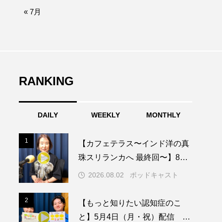
afe‐Nanana no Moe
« 7月
なきごえバス
ふたりの魔女
RANKING
みなとっちラジオ！
DAILY
WEEKLY
MONTHLY
園
もたいまさこ
1
1
【カフェテラス〜インド洋の真
稚園
珠スリランカへ 最終回〜】8月2
日（日）配信 いよいよ友人宅
2026.08.02
ポッドキャスト
へ
ージ
2
2
【もっと知りたい認知症のこ
と】5月4日（月・祝）配信 認
ッキング