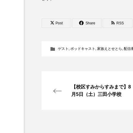
『今日の空が一番好き、とまだ
あかしあ台小学校
あじさ
Post
Share
RSS
あめぽったん
いばら姫
ゲスト
,
ポッドキャスト
,
家族えとせとら
,
配信
おでかけ情報
おばあちゃ
かしこいグレーテル
かも
くまぐみ
くるまのなかに
【校区すみからすみまで】8
月5日（土）三田小学校
こうべさんだ伝統文化体験フェスタ
こだわり城紀行
こども学
さっちゃん社協だより
す