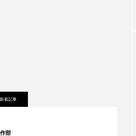
お砂糖ミルクはどうされますか
つつじが丘小学校
つながりC
向こうにあなたがいる
とくとくトーク
とっておきシネマ
はたらくおやさい バナナもいるよ！
ばらぐみ
ぱかっ
ひろかわさえこ
ぴぽん
ふくし情報
ふじ幼稚園
ち歩き
まこみちの爆笑肉トーク！
ままとこひろば
みるくっ子通信
みるくのえほん
みるく・ひまわり
もんがきとしこの知りたい、聞きたい、伝えたい
やよい幼
新着記事
ゆりのき台中学校
ゆりのき台小学校
シネマ】日本映画『平行と垂直』
めのふくし情報！
わたなべあや
わらべうたベビーマッサ
制作部
クトスクエア
アナ・レナス
アニバーサリースクラップブ