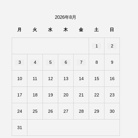
団「さくらんぼ」
2026年8月
あの歌を憶えている
月
火
水
木
金
土
日
いしい絵本
おしえて絵本
1
2
せ
かしこいエルゼ
3
4
5
6
7
8
9
きもちはなにいろ？
10
11
12
13
14
15
16
だ伝統文化体験フェスタ
17
18
19
20
21
22
23
のいばしょ
24
25
26
27
28
29
30
ろ・るみえーる
みないでくださいな
31