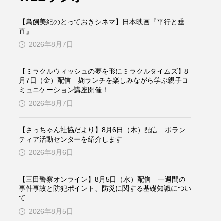
ケンズ
チン・ソヨン
【鳥飼美紀のとっておきシネマ】日本映画『平行と垂
トム・ヒドルストン
直』
2026年8月7日
ドマーニ！ 愛のことづて
【ミラクルウィッシュの夢を形にミラクルタイムズ】8
バッド・ジーニアス
月7日（金）配信 麹ランチを楽しみながら学ぶ親子コ
ミュニケーション講座開催！
役
ヒョン・ウソク
2026年8月7日
ザン・オズペテク
【さっちゃん社協だより】8月6日（木）配信 ボラン
ティア活動センターを紹介します
フランス
フランス映画
2026年8月6日
【三田警察オンライン】8月5日（水）配信 一週間の
事件事故と防犯ポイント、防災に関する基礎知識につい
ブレーメンの音楽隊
て
2026年8月5日
ペット写真大募集！