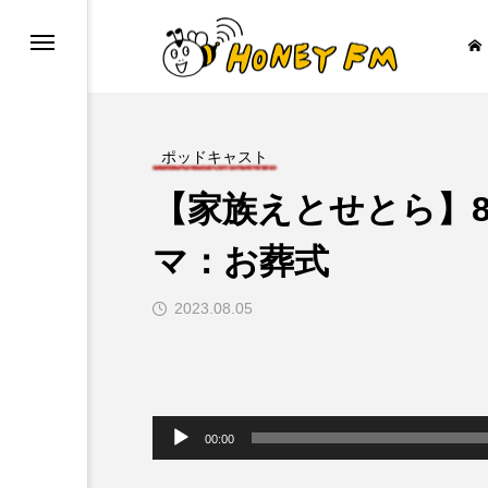
ポッドキャスト
【家族えとせとら】
ープレゼント
JAZZ BAR COZY
マ：お葬式
2023.08.05

音
声
00:00
プ
レ
ー