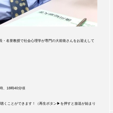
accototo
BAD GENIUS
BL出版
CONCLAVE
LACES
globe
HAMNET
HERE 時を越えて
JAZZ
KADOKAWA
KDDI
LATE SHIFT
L
学長・名誉教授で社会心理学が専門の大前衛さんをお迎えして
AND
MOCOコレクション オムニバス
Playground/校庭
ROKKO森の音ミュージアム
Rooting Aroma
SAKDAC
 MEETINGのつながるラジオ
SDGs・タイプスマート農業推進プロジェ
Singing with a smile
snowwhite
SPOTTED PRODUC
時、18時40分頃
m Next Door
This is SUEKI
We Live In Time
WIC
も聴くことができます！（再生ボタン▶を押すと放送が始まり
⻑尾謙杜
「THE オリバーな犬、（Gosh!!）このヤロウMOV