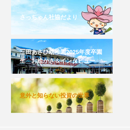
CROSSING 心の交差点
さっちゃん社協だより
HONEY
HONEY FM
et's 追求 The 牛肉
三田あさひ幼稚園2025年度卒園
生 お絵かき＆インタビュー
 HARMO
クト関西学院AgriNOVA
意外と知らない投資の世界
TIONS/TWIN
KED
youtube
IE」