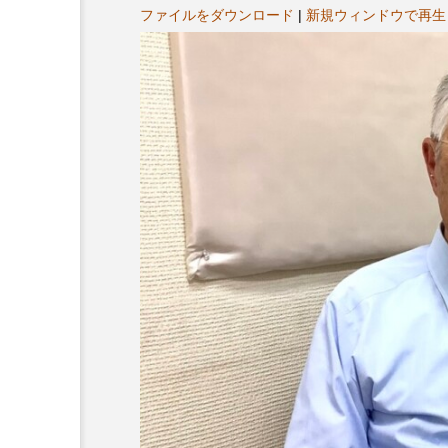
ヤ
プレゼント】兵庫陶芸美
最終回【JAZZ Bar cozy】
ファイルをダウンロード
|
新規ウィンドウで再生
ー
展「こども学芸員とつく
（木）今回はビル・エヴ
ども美術館』」 5名様
リバーサイド4部作を特集
プレゼント！
た！
9
2024.03.07
10周年記念
12月号
2025年度
2026
2