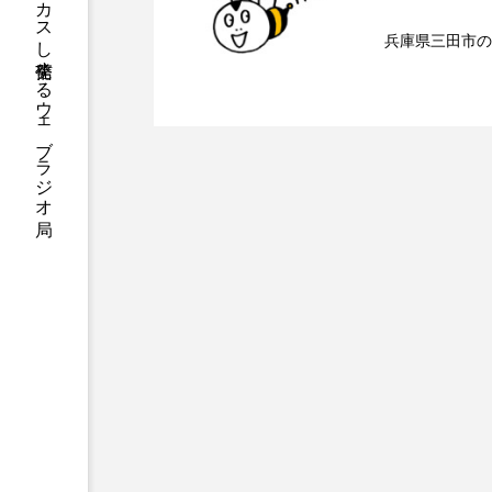
ハニーエフエム｜地域・人にフォーカスし発信するウェブラジオ局
2026.08.07
【ミラクルウィッシュの
兵庫県三田市の
アニメーション映画
アプ
2026.08.06
【さっちゃん社協だより
ンチを楽しみながら学ぶ
アリのおでかけ
アリアナ
アーカイブ
アート
介します
イタリア映画
イベント
ウィキッド 永遠の約束
ウインド･アンサンブル･コスモ
エリーザ・シュロット
エ
オダギリ・ジョー
オム・
カラーモンスター
カンヌ