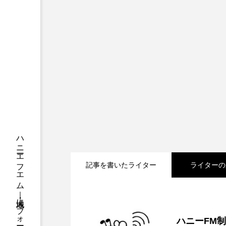
ちめいど
ちめいど雄介の
つなごーごー
てっぺんの
にげてさがして
のん
ひとつの机、ふたつの制服
ふつうの子ども
ぶらりま
みるくっくキッズクラブ逆瀬川
もっと知りたい認知症のこと
記事を書いたライター
ライターの
ゆたかな第三の人生のススメ
2026.08.07
【鳥飼美紀のとっておき
わたしらしく心豊かに過ごすた
ハニーFM
アカデミックコモンズ
ア