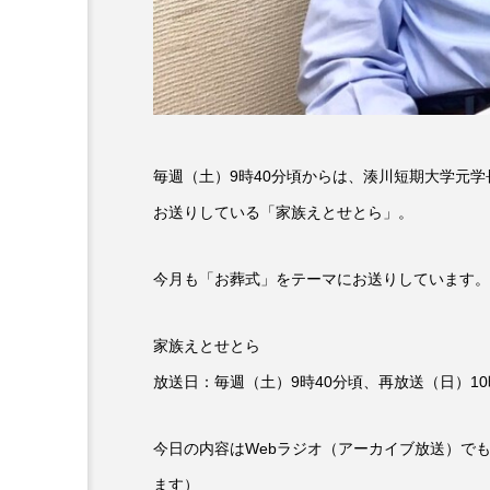
6月号
77
7月
DEPARTURES
FACES P
IT’S OKAY！
J-POP
毎週（土）9時40分頃からは、湊川短期大学元
lets追求the牛肉
LOST L
お送りしている「家族えとせとら」。
ROKKO 森の音ミュージアム
今月も「お葬式」をテーマにお送りしています。
SANDA ORGANIC VILLAGE
家族えとせとら
SIKIガーデン Autumn Season
放送日：毎週（土）9時40分頃、再放送（日）10
SUNSUNキッズ
The Roo
今日の内容はWebラジオ（アーカイブ放送）で
Yukoの子連れハワイ旅珍道中
ます）