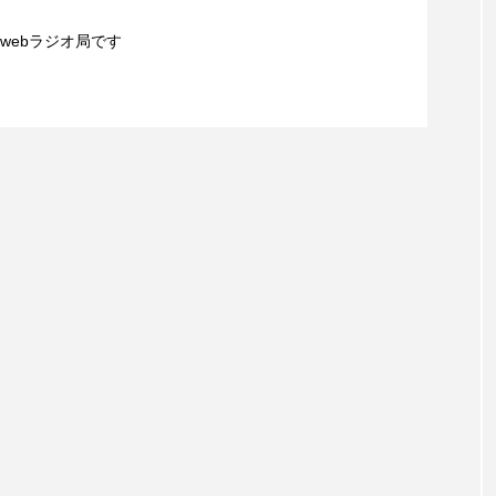
夢を形にミラクルタイムズ】8月7日（金）配信 麹ラ
webラジオ局です
レンティス
アメリカ
アメリカ・イギリス製作
ア
】8月6日（木）配信 ボランティア活動センターを紹
親子コミュニケーション講座開催！
・グランデ
アリス館
アル・パチーノ
アンプラグ
イエス・キリスト
イギリス
イギリス映画
イギリ
イラク
インタビュー
インド映画
イ・レ
ウィリアム・シェイクスピア
ウインド・アンサンブル・コスモス
ス
エディントンへようこそ
エミリア・ペレス
エミ
ル・ファニング
エレノアってグレイト。
エンターテイン
ハヌル
オーケストラ
カタール
カナダ映画
国際映画祭
カーテンコールの灯
ガーデニングラジオ