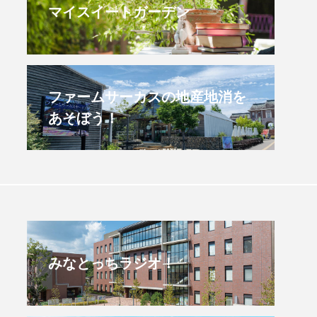
マイスイートガーデン
すみからすみまで】3月16
【放課後ラジオ！】8月
）三田市立 高平小学校
配信 県立有馬高校 第
学校農業クラブ連盟大
.03.16
2026.08.04
ファームサーカスの地産地消を
あそぼう！
みなとっちラジオ！
4年度
2025年
4年生
6年生