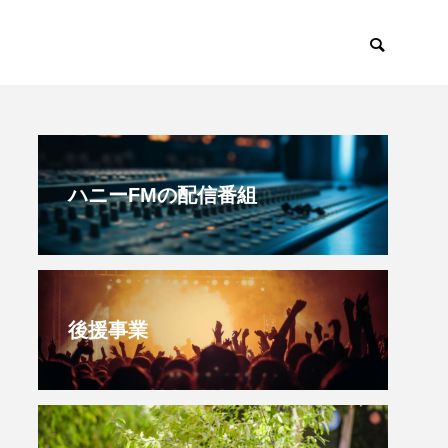
すみからすみまで
放課後ラジオ！
ハニーFMの配信番組
後援事業
