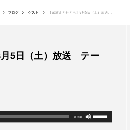
ブログ
ゲスト
【家族えとせとら】8月5日（土）放送 テーマ：お葬式
NEW POST
8月5日（土）放送 テー
MY SWEET GARDEN
校区
ボ
00:00
リ
ュ
ー