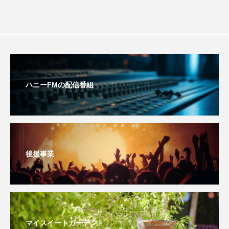
youtube
Yukoの子連れハワイ旅珍道中
⻑尾謙杜
「THE オリバーな犬、（Gosh!!）このヤロウMOVIE」
『今日の空が一番好き、とまだ言えない僕は』
ハニーFMの配信番組
あいはらひろゆき
あかしあジュニア合唱団「さくらんぼ」
あかしあ台小学校
あじさいコンサート
後援事業
あっぷっぷのぷ～
あなたが眠る間
あの歌を憶えている
あめぽったん
マイスイートガーデン
いばら姫
おいしいおのまとぺ