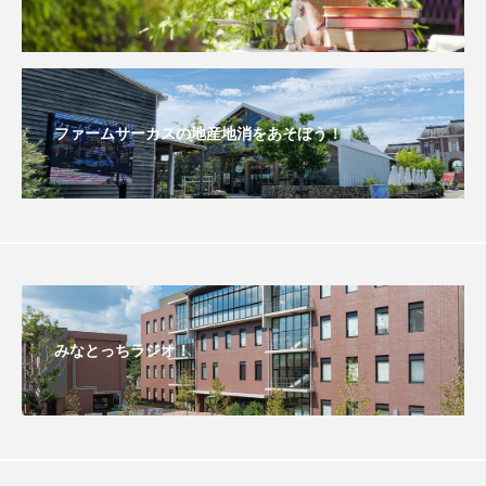
おいしいぱんぱんでんしゃ
おいしい絵本
おしえて絵本
おでかけ情報
ファームサーカスの地産地消をあそぼう！
おばあちゃんと僕の約束
おもいおいも
おーい、応為
お知らせ
かしこいエルゼ
かしこいグレーテル
かもめ食堂
がんを知り、がんを考える
きてみで東北
みなとっちラジオ！
きもちはなにいろ？
くまぐみ
くるまのなかには？
けやき台中学校
けやき台小学校