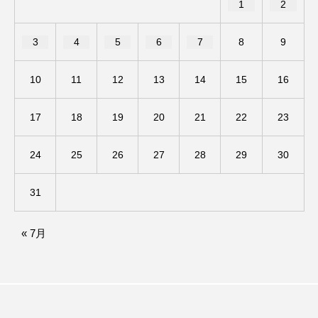
1
2
ままとこひろば
みなとっちラジオ！
3
4
5
6
7
8
9
みるくっくキッズクラブ逆瀬川
みるくっ子通信
10
11
12
13
14
15
16
みるくのえほん
みるく・ひまわり園
17
18
19
20
21
22
23
もたいまさこ
もっと知りたい認知症のこと
24
25
26
27
28
29
30
もんがきとしこの知りたい、聞きたい、伝えたい
31
やよい幼稚園
ゆたかな第三の人生のススメ
« 7月
ゆりのき台中学校
ゆりのき台小学校
わたしらしく心豊かに過ごすためのふくし情報！
わたなべあや
わらべうたベビーマッサージ