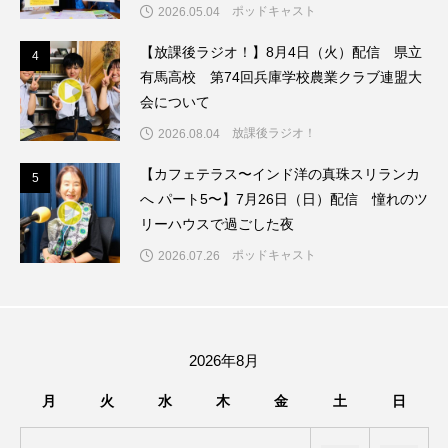
ちめいど雄介のお砂糖ミルクはどうされますか
ポッドキャスト
2026.05.04
【放課後ラジオ！】8月4日（火）配信 県立
4
つつじが丘小学校
つながりCafe‐Nanana no Moe
4
有馬高校 第74回兵庫学校農業クラブ連盟大
会について
つなごーごー
てっぺんの向こうにあなたがいる
放課後ラジオ！
2026.08.04
とくとくトーク
とっておきシネマ
【カフェテラス〜インド洋の真珠スリランカ
5
5
へ パート5〜】7月26日（日）配信 憧れのツ
なきごえバス
にげてさがして
のん
リーハウスで過ごした夜
はたらくおやさい バナナもいるよ！
ばらぐみ
ポッドキャスト
2026.07.26
ぱかっ
ひとつの机、ふたつの制服
ひろかわさえこ
ぴぽん
ふくし情報
2026年8月
ふじ幼稚園
ふたりの魔女
ふつうの子ども
月
火
水
木
金
土
日
ぶらりまち歩き
まこみちの爆笑肉トーク！