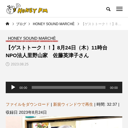
ハニーエフエム｜地域・人にフォーカスし発信するウェブラジオ局
ブログ
HONEY SOUND MARCHÈ
【ゲストトーク！！】8月24日（木）11時台 NPO法人里野山家 佐藤英津子さん
HOME
ハニーFMの紹介
後援申請
フリーペーパー
プレイ
HONEY SOUND MARCHÈ
NEW POST
【ゲストトーク！！】8月24日（木）11時台
NPO法人里野山家 佐藤英津子さん
JAZZ BAR COZY
MY SWEET GARDEN
2023.08.25
音
声
00:00
00:00
プ
レ
ー
ヤ
ファイルをダウンロード
|
新規ウィンドウで再生
|
時間: 32:37
|
ー
収録日 2023年8月24日
美
最終回【JAZZ Bar cozy】3月7
【マイスイートガーデン】7月1
日（木）今回はビル・エヴァン
日（火）配信 庭づくりは曲線