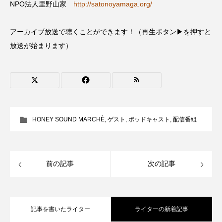
NPO法人里野山家
http://satonoyamaga.org/
CONCLAVE
CROSSING 心の交差点
アーカイブ放送で聴くことができます！（再生ボタン▶を押すと
DEPARTURES
FACES PLACES
globe
放送が始まります）
HAMNET
HERE 時を越えて
HONEY
HONEY FM
IT’S OKAY！
J-POP
JAZZ
KADOKAWA
KDDI
HONEY SOUND MARCHÈ
,
ゲスト
,
ポッドキャスト
,
配信番組
LATE SHIFT
Let's 追求 The 牛肉
lets追求the牛肉
LOST LAND
前の記事
次の記事
MOCOコレクション オムニバス
Playground/校庭
ROKKO 森の音ミュージアム
記事を書いたライター
ライターの新着記事