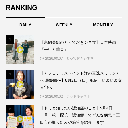
RANKING
こうべさんだ伝統文化体験フェスタ
こうべさんだ伝統文化体験フェスタ2026
DAILY
WEEKLY
MONTHLY
こうべさんだ能・狂言・講談子ども教室
1
1
【鳥飼美紀のとっておきシネマ】日本映画
こぐまのいばしょ
こだわり城紀行
『平行と垂直』
とっておきシネマ
2026.08.07
こども学芸員とつくる『夏のこども美術館』
【カフェテラス〜インド洋の真珠スリランカ
2
2
こばえちゃ東北
こーろ・るみえーる
へ 最終回〜】8月2日（日）配信 いよいよ友
人宅へ
さっちゃん社協だより
すずかけ台
ポッドキャスト
2026.08.02
すずかけ台小学校
すずきまみ
【もっと知りたい認知症のこと】5月4日
3
3
（月・祝）配信 認知症ってどんな病気？三
そんなにみないでくださいな
ちめいど
田市の取り組みや施策を紹介します