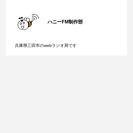
ROKKO森の音ミュージアム
Rooting Aroma
【鳥飼美紀のとっておきシネマ】日本映
2026.08.07
SAKDAC HARMO
ハニーFM制作部
SANDA ORGANIC VILLAGE MEETINGのつながるラジオ
【ミラクルウィッシュの夢を形にミラク
2026.08.07
画『平行と垂直』
SDGs・タイプスマート農業推進プロジェクト関西学院
兵庫県三田市のwebラジオ局です
AgriNOVA
【さっちゃん社協だより】8月6日（木）
2026.08.06
ルタイムズ】8月7日（金）配信 麹ラン
SIKIガーデン Autumn Season
配信 ボランティア活動センターを紹介
チを楽しみながら学ぶ親子コミュニケー
Singing with a smile
snowwhite
SPOTTED PRODUCTIONS/TWIN
します
ション講座開催！
SUNSUNキッズ
The Room Next Door
This is SUEKI
We Live In Time
WICKED