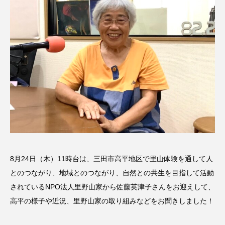
名
ス リバーサイド4部作を特集し
意識しています 三田グリーン
ました！
ットの山本さん
2024.03.07
2026.07.14
TAG LIST
10周年記念
12月号
1975年のケルン・コンサート
1学期
1年生
2024年度
2025年
2025年度
2026
8月24日（木）11時台は、三田市高平地区で里山体験を通して人
2026年
2026年度
20周年
2学期
とのつながり、地域とのつながり、自然との共生を目指して活動
されているNPO法人里野山家から佐藤英津子さんをお迎えして、
3年生
4年生
6年生
6月号
77
高平の様子や近況、里野山家の取り組みなどをお聞きしました！
7月
accototo
BAD GENIUS
BL出版