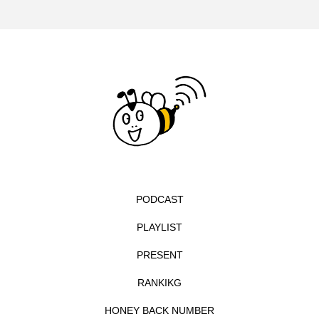
イエス・キリスト
イギリス
イギリス映画
イギリス製作
イタリア
イタリア映画
イベント
イラク
インタビュー
インド映画
イ・レ
ウィキッド
ウィキッド 永遠の約束
ウィリアム・シェイクスピア
PODCAST
ウインド・アンサンブル・コスモス
PLAYLIST
ウインド･アンサンブル･コスモス
PRESENT
エディントンへようこそ
エミリア・ペレス
RANKIKG
HONEY BACK NUMBER
エミリー・ワトソン
エリーザ・シュロット