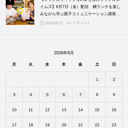
5
5
ちめいど雄介のお砂糖ミルクはどうされますか
イムズ】8月7日（金）配信 麹ランチを楽し
みながら学ぶ親子コミュニケーション講座開
つつじが丘小学校
つながりCafe‐Nanana no Moe
催！
ポッドキャスト
2026.08.07
つなごーごー
てっぺんの向こうにあなたがいる
とくとくトーク
とっておきシネマ
2026年8月
なきごえバス
にげてさがして
のん
月
火
水
木
金
土
日
はたらくおやさい バナナもいるよ！
ばらぐみ
1
2
ぱかっ
ひとつの机、ふたつの制服
3
4
5
6
7
8
9
ひろかわさえこ
ぴぽん
ふくし情報
10
11
12
13
14
15
16
ふじ幼稚園
ふたりの魔女
ふつうの子ども
17
18
19
20
21
22
23
ぶらりまち歩き
まこみちの爆笑肉トーク！