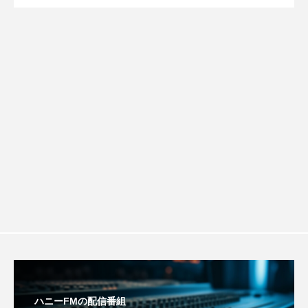
【さっちゃん社協だより】8月6日（木）
2026.08.06
ルタイムズ】8月7日（金）配信 麹ラン
ROKKO森の音ミュージアム
Rooting Aroma
SAKDAC HARMO
配信 ボランティア活動センターを紹介
チを楽しみながら学ぶ親子コミュニケー
SANDA ORGANIC VILLAGE MEETINGのつながるラジオ
します
ション講座開催！
SDGs・タイプスマート農業推進プロジェクト関西学院
AgriNOVA
SIKIガーデン Autumn Season
Singing with a smile
snowwhite
SPOTTED PRODUCTIONS/TWIN
SUNSUNキッズ
The Room Next Door
This is SUEKI
We Live In Time
WICKED
ハニーFMの配信番組