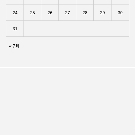
24
25
26
27
28
29
30
ままとこひろば
みなとっちラジオ！
みるくっくキッズクラブ逆瀬川
みるくっ子通信
31
みるくのえほん
みるく・ひまわり園
« 7月
もたいまさこ
もっと知りたい認知症のこと
もんがきとしこの知りたい、聞きたい、伝えたい
やよい幼稚園
ゆたかな第三の人生のススメ
ゆりのき台中学校
ゆりのき台小学校
わたしらしく心豊かに過ごすためのふくし情報！
わたなべあや
わらべうたベビーマッサージ